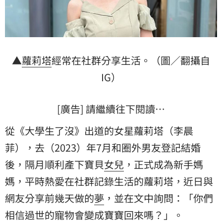
▲
蘿莉塔
經常在社群分享生活。（圖／翻攝自
IG）
[廣告] 請繼續往下閱讀…
從《大學生了沒》出道的女星蘿莉塔（
李晨
菲
），去（2023）年7月和圈外男友登記結婚
後，隔月順利產下寶貝
女兒
，正式成為新手媽
媽，平時熱愛在社群記錄生活的蘿莉塔，近日與
網友分享前幾天做的
夢
，並在文中詢問：「你們
相信過世的寵物會變成寶寶回來嗎？」。