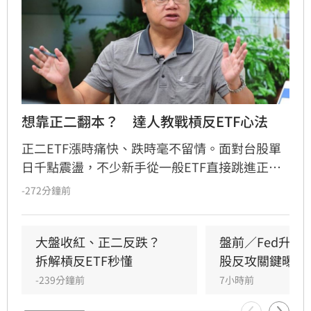
想靠正二翻本？　達人教戰槓反ETF心法
正二ETF漲時痛快、跌時毫不留情。面對台股單
日千點震盪，不少新手從一般ETF直接跳進正
二，誤把2倍槓桿當成2倍勝率。其實，最大風險
-272分鐘前
不是產品本身，而是看錯方向後，投資人能否承
受放大的跌幅；謹記正二操作4心法，才能在大
震盪行情下，投資游刃有餘。
大盤收紅、正二反跌？　
盤前／Fed升息
拆解槓反ETF秒懂
股反攻關鍵曝光
-239分鐘前
7小時前