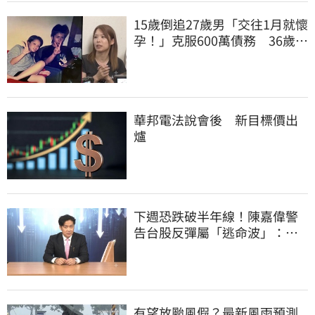
15歲倒追27歲男「交往1月就懷
孕！」克服600萬債務 36歲美
魔女當阿嬤了
華邦電法說會後 新目標價出
爐
下週恐跌破半年線！陳嘉偉警
告台股反彈屬「逃命波」：空
頭大屠殺剛開始
有望放颱風假？最新風雨預測