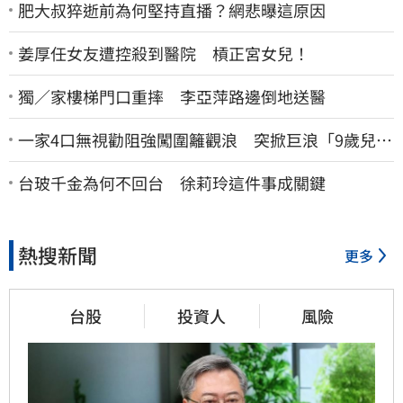
肥大叔猝逝前為何堅持直播？網悲曝這原因
姜厚任女友遭控殺到醫院 槓正宮女兒！
獨／家樓梯門口重摔 李亞萍路邊倒地送醫
一家4口無視勸阻強闖圍籬觀浪 突掀巨浪「9歲兒當
場遭捲入海」
台玻千金為何不回台 徐莉玲這件事成關鍵
熱搜新聞
更多
台股
投資人
風險