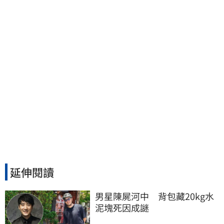
壽71歲
延伸閱讀
男星陳屍河中　背包藏20kg水
泥塊死因成謎