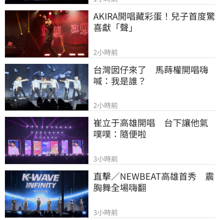
AKIRA開唱藏彩蛋！兒子首度驚
喜獻「聲」
2小時前
台灣囡仔來了　馬蒔權開唱嗨
喊：我是誰？
2小時前
崔立于高雄開唱　台下讓他氣
噗噗：隨便啦
3小時前
直擊／NEWBEAT高雄首秀　震
胸舞全場嗨翻
3小時前