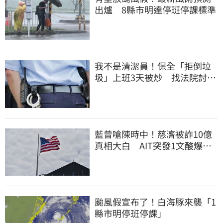
出爐 8縣市明達停班停課標準
我不是清潔員！保全「拒倒垃
圾」上班3天被炒 找法院討公
道結果出爐
藍曾嗆陳時中！慈濟被詐10億
真相大白 AIT突發1文酸爆…
他笑：真的很會
颱風假宣布了！白海豚來襲「1
縣市明停班停課」