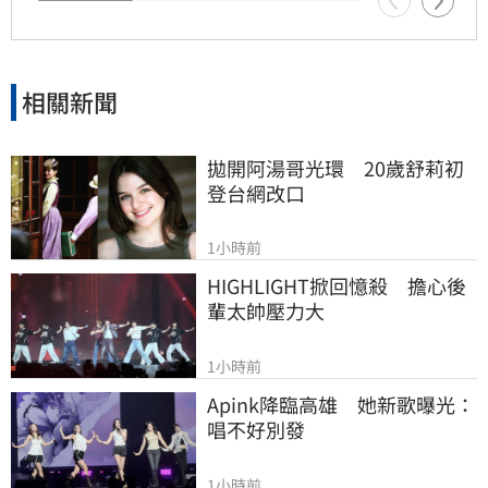
相關新聞
拋開阿湯哥光環　20歲舒莉初
登台網改口
1小時前
HIGHLIGHT掀回憶殺　擔心後
輩太帥壓力大
1小時前
Apink降臨高雄　她新歌曝光：
唱不好別發
1小時前