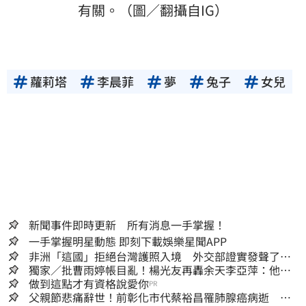
有關。（圖／翻攝自IG）
蘿莉塔
李晨菲
夢
兔子
女兒
新聞事件即時更新 所有消息一手掌握！
一手掌握明星動態 即刻下載娛樂星聞APP
非洲「這國」拒絕台灣護照入境 外交部證實發聲了：
持續交涉聯繫
獨家／批曹雨婷帳目亂！楊光友再轟余天李亞萍：他們
工會跟演藝圈沒關
做到這點才有資格說愛你
PR
父親節悲痛辭世！前彰化市代蔡裕昌罹肺腺癌病逝 享