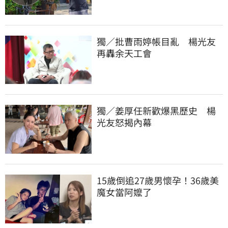
獨／批曹雨婷帳目亂　楊光友
再轟余天工會
獨／姜厚任新歡爆黑歷史　楊
光友怒揭內幕
15歲倒追27歲男懷孕！36歲美
魔女當阿嬤了