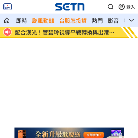
登入
即時
颱風動態
台股怎投資
熱門
影音
熱搜
合漢光！管碧玲視導平戰轉換與出港課
向姜厚任道歉 
友