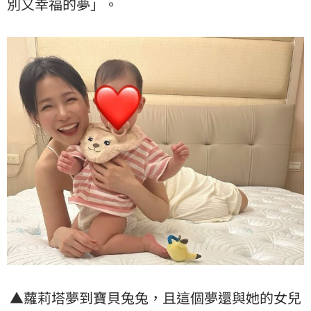
別又幸福的夢」。
▲蘿莉塔夢到寶貝兔兔，且這個夢還與她的女兒