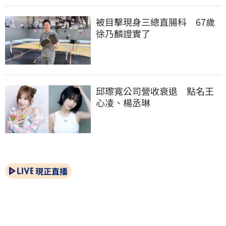
被目擊現身三總直腸科　67歲
徐乃麟證實了
邱瓈寬公司營收衰退　點名王
心凌、楊丞琳
現正直播