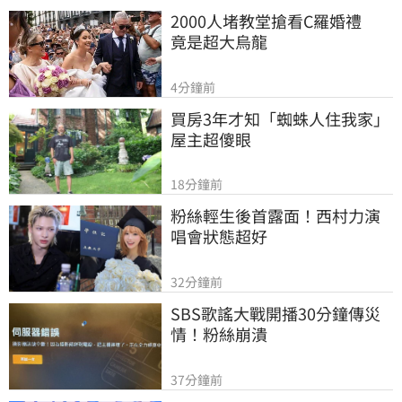
2000人堵教堂搶看C羅婚禮　
竟是超大烏龍
4分鐘前
買房3年才知「蜘蛛人住我家」
屋主超傻眼
18分鐘前
粉絲輕生後首露面！西村力演
唱會狀態超好
32分鐘前
SBS歌謠大戰開播30分鐘傳災
情！粉絲崩潰
37分鐘前