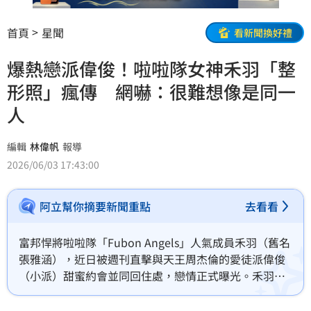
首頁
星聞
看新聞換好禮
爆熱戀派偉俊！啦啦隊女神禾羽「整
形照」瘋傳 網嚇：很難想像是同一
人
編輯
林偉帆
報導
2026/06/03 17:43:00
阿立幫你摘要新聞重點
去看看
富邦悍將啦啦隊「Fubon Angels」人氣成員禾羽（舊名
張雅涵），近日被週刊直擊與天王周杰倫的愛徒派偉俊
（小派）甜蜜約會並同回住處，戀情正式曝光。禾羽過
去曾因演出《戲說台灣》被譽為「最美蘭花精」，在球
場與社群皆坐擁超高人氣；然而隨著戀情成為焦點，有