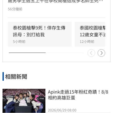
歲男學生週五上午在學校開槍造成多名師生死
傷，之後舉槍自盡，且嫌犯被懷疑案發前已在家
56分鐘前
中殺害祖父母，而一名12歲女童送醫搶救後傷重
不治，使整起事件死亡人數增加至9人。慘案發
生後，泰國總理阿努廷（Anutin Charnvirakul）
泰校園槍擊9死！倖存生傳
泰國校園槍擊案
隨即承諾推動新的槍枝管制法律，未來擬限制一
訊母：別打給我
12歲女童不治
般民眾攜帶槍枝，僅允許執勤中的政府官員持
5小時前
12小時前
槍。
相關新聞
Apink走過15年粉紅奇蹟！8/8
相約高雄巨蛋
2026/06/29 08:00