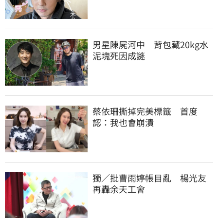
男星陳屍河中　背包藏20kg水
泥塊死因成謎
蔡依珊撕掉完美標籤　首度
認：我也會崩潰
獨／批曹雨婷帳目亂　楊光友
再轟余天工會