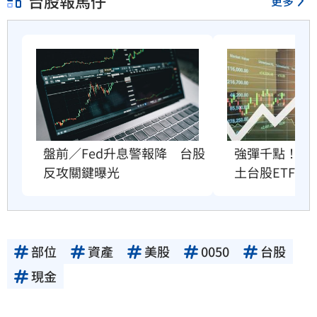
台股報馬仔
更多
盤前／Fed升息警報降　台股
強彈千點！「
反攻關鍵曝光
土台股ETF
部位
資產
美股
0050
台股
現金