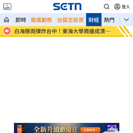
登入
即時
颱風動態
台股怎投資
財經
熱門
影音
線回
白海豚雨彈炸台中！東海大學周邊成漂漂
前進深
河