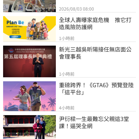
2026/08/03 08:00
全球人壽曝家庭危機　推它打
造風險防護網
1小時前
新光三越吳昕陽接任無店面公
會理事長
1小時前
重磅跨界！《GTA6》預覽登陸
「這平台」
4小時前
尹衍樑一生最難忘父親這3堂
課！逼哭全網