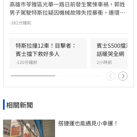
高雄市苓雅區光華一路日前發生驚悚車禍，郭姓
男子駕駛特斯拉疑因機械故障失控暴衝，連環撞
擊12輛汽機車及單車，所幸僅造成3人輕傷。肇
-382分鐘前
事車輛最終撞上停放路邊的賓士車才停下，避免
衝入熱鬧的光華夜市。該名賓士車主身分隨後曝
光，竟是擁有1.4萬粉絲的網紅「超級土豆粉」，
特斯拉撞12車！目擊者：
賓士S500擋浩
同時也是嘉義知名甜甜圈店老闆。
賓士擋下救好多人
話暖哭全網
-120分鐘前
2小時前
相關新聞
搭捷運也能遇見小幸運！