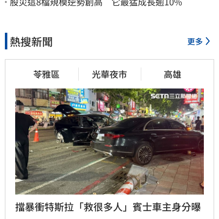
股災這8檔規模逆勢創高 它最猛成長逾10%
熱搜新聞
更多
苓雅區
光華夜市
高雄
擋暴衝特斯拉「救很多人」賓士車主身分曝