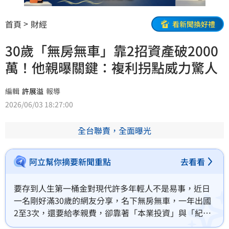
首頁
財經
看新聞換好禮
30歲「無房無車」靠2招資產破2000
萬！他親曝關鍵：複利拐點威力驚人
編輯
許展溢
報導
2026/06/03 18:27:00
全台聯賣，全面曝光
阿立幫你摘要新聞重點
去看看
要存到人生第一桶金對現代許多年輕人不是易事，近日
一名剛好滿30歲的網友分享，名下無房無車，一年出國
2至3次，還要給孝親費，卻靠著「本業投資」與「紀律
理財」兩招，從出社會前3年的300~400萬資產，增長到