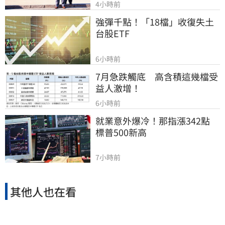
4小時前
強彈千點！「18檔」收復失土
台股ETF
6小時前
7月急跌觸底　高含積這幾檔受
益人激增！
6小時前
就業意外爆冷！那指漲342點　
標普500新高
7小時前
其他人也在看