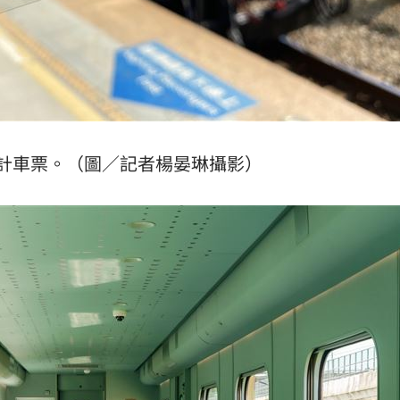
計車票。（圖／記者楊晏琳攝影）