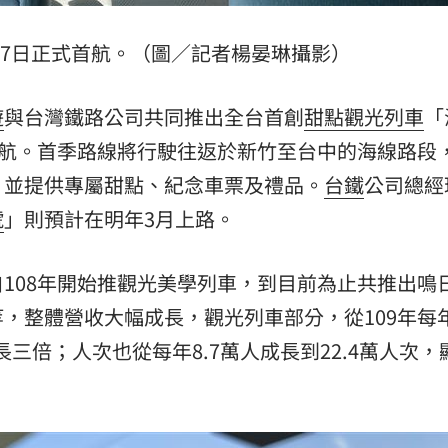
月7日正式首航。（圖／記者楊晏琳攝影）
遊
與台灣鐵路公司共同推出全台首創
甜點
觀光列車
「
首航。首季路線將行駛往返於新竹至台中的海線路段
，並提供專屬甜點、紀念車票及禮品。
台鐵
公司總經
號
」則預計在明年3月上路。
108年開始推觀光美學列車，到目前為止共推出鳴
，整體營收大幅成長，觀光列車部分，從109年每
長三倍；人次也從每年8.7萬人成長到22.4萬人次，