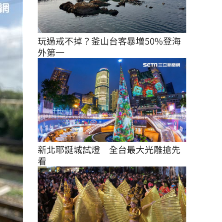
玩過戒不掉？釜山台客暴增50%登海
外第一
新北耶誕城試燈　全台最大光雕搶先
看