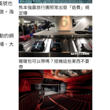
風號也
熊本強震旅行團照常出發「退費」規
做。海
定曝
動的網
埔、大
暖暖包可以帶嗎？搭機這些東西不要
帶