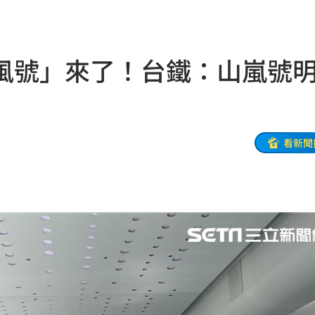
抱
23:25
疣」
23:18
風號」來了！台鐵：山嵐號
夜市
23:17
他命
23:16
風阻
23:14
看新聞
勝
23:10
災
23:06
部勸
23:05
23:03
%
23:00