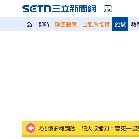
即時
颱風動態
台股怎投資
旅遊
熱
桃園聯隊奪世界青棒亞軍 張善政接機
男駕車至議員服務處嗆開槍 台中警抓
新／Sandisk挫5%！台指期翻紅站回440
勞動部：Uber Eats疊單計算方式違法
00
斷交國200萬磅蝦遭我友邦封殺！業者慘
新北待售餘屋萬8戶 永和竟只賣贏八里
為5億商機翻臉 肥大叔插刀：要死一起