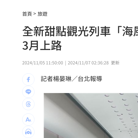
杜金龍點名：「這檔權值股」千萬別長
首頁
旅遊
額頭冒出痘痘 女手癢猛摳竟成「病毒
全新甜點觀光列車「海
政院每年加碼25.5億元 優化全台商圈
3月上路
癌末男缺錢鋌而走險 3D玩具熊夾藏K
環法自行車賽爆作弊！女靠胸部裝備降
2024/11/05 11:50:00
2024/11/07 02:36:28
更新
學霸牙醫槓離職員工 為3萬筆電互告慘
記者楊晏琳／台北報導
俄羅斯蝗害肆虐如末日 網驚：聖經十
慈濟採購BNT遭詐10億 他：不聽衛福
蔡英文做2件事 黃暐瀚：台東變五五波
蔣萬安危險了！最新民調沈伯洋僅落後5