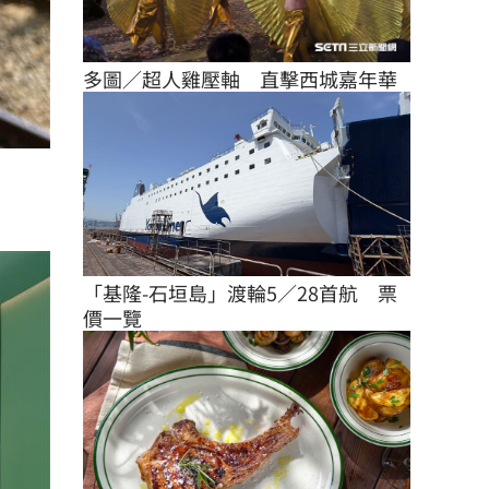
多圖／超人雞壓軸　直擊西城嘉年華
「基隆-石垣島」渡輪5／28首航　票
價一覽