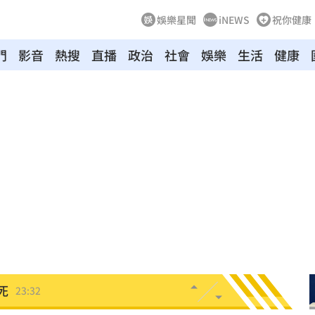
娛樂星聞
iNEWS
祝你健康
門
影音
熱搜
直播
政治
社會
娛樂
生活
健康
00:47
到了
00:43
00點
00:40
:19
叫
23:54
！
23:47
死
23:32