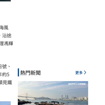
海風
，沿途
理馮輝
日號、
熱門新聞
更多
年約5
顯見鐵