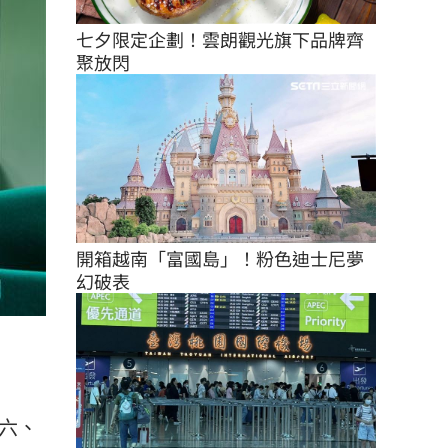
七夕限定企劃！雲朗觀光旗下品牌齊
聚放閃
開箱越南「富國島」！粉色迪士尼夢
幻破表
六、