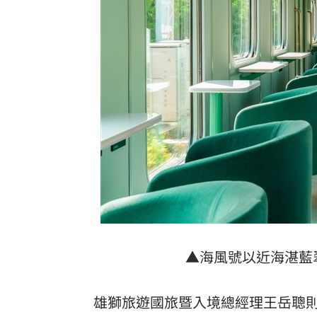
▲海風號以近海湛藍
雄獅旅遊國旅暨入境總經理王岳聰則