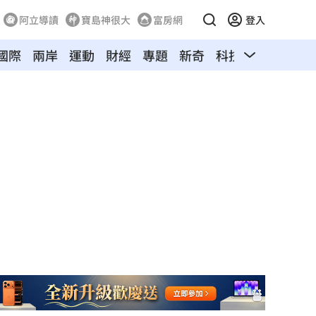
阿立導讀
寶島神很大
富房網
登入
國際
兩岸
運動
財經
專題
新奇
科技
汽車
寵物