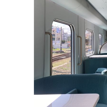
「地獄酷暑」襲南韓 礦泉水曝曬恐致
父親節真的快樂嗎？房貸10年暴增逾400
律師勾宗教大師「家族」詐慈濟 僅她
台灣彩券開獎直播中
20:31
LIVE三立+24小時直播
15:27
三立iNEWS新聞台線上直播
18:00
理想混蛋號召粉絲跨海追星吃美食！
18: