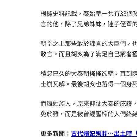
根據史料記載，秦始皇一共有33個
言的他，除了兄弟姊妹，連子侄輩
朝堂之上那些敢於諫言的大臣們，
敢言。而且胡亥為了滿足自己窮奢
積怨已久的大秦朝搖搖欲墜，直到
土崩瓦解。最後胡亥也落得一個身
而贏姓族人，原來仰仗大秦的庇護
免於難，而是被曾經壓榨的人們終
更多新聞：
古代嬪妃殉葬…出土時