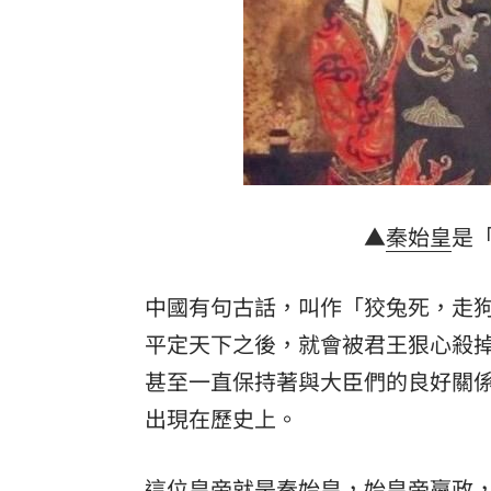
埃及知名女星涉毒被判死 引發社會震
桃園聯隊奪世界青棒亞軍 張善政接機
男駕車至議員服務處嗆開槍 台中警抓
新／Sandisk挫5%！台指期翻紅站回440
台灣彩券開獎直播中
20:31
▲
秦始皇
是
LIVE三立+24小時直播
15:27
中國有句古話，叫作「狡兔死，走
三立iNEWS新聞台線上直播
18:00
平定天下之後，就會被君王狠心殺
理想混蛋號召粉絲跨海追星吃美食！
甚至一直保持著與大臣們的良好關
18:
出現在歷史上。
這位皇帝就是秦始皇，始皇帝
嬴政