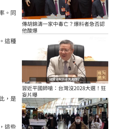
率。同
傳胡錦濤一家中毒亡？爆料者急否認
他酸爆
。這種
習近平國師嗆：台灣沒2028大選！狂
妄片曝
此，是
，這些