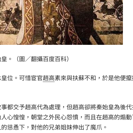
始皇。（圖／翻攝百度百科）
承皇位。可惜宦官
趙高
素來與扶蘇不和，於是他便攛
政事都交予趙高代為處理，但趙高卻將秦始皇為後代
內人心惶惶，朝堂之外民心怨憤，而且在趙高的煽動
人的慫恿下，對他的兄弟姐妹伸出了魔爪。