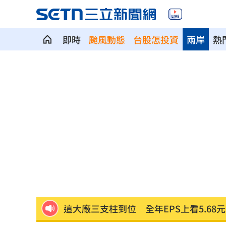
即時
颱風動態
台股怎投資
兩岸
熱
7年前遭譏傻逼！他逆襲超車中國前首富
女兒一句話 兩老退休生活全變調
03:05
記憶體產能全被大廠包下 驚人漲價潮
北美訂單補爆 聯發科小金雞EPS至27.1
AI和你讀的不同！實測《時代》驚揭1真
這大廠三支柱到位 全年EPS上看5.68元