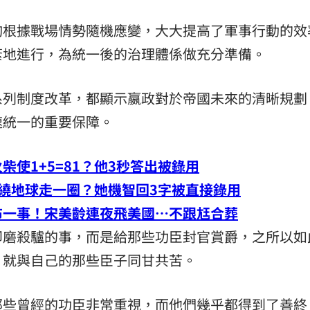
夠根據戰場情勢隨機應變，大大提高了軍事行動的效
紊地進行，為統一後的治理體係做充分準備。
系列制度改革，都顯示嬴政對於帝國未來的清晰規劃
速統一的重要保障。
使1+5=81？他3秒答出被錄用
繞地球走一圈？她機智回3字被直接錄用
布一事！宋美齡連夜飛美國…不跟尪合葬
卸磨殺驢的事，而是給那些功臣封官賞爵，之所以如
，就與自己的那些臣子同甘共苦。
那些曾經的功臣非常重視，而他們幾乎都得到了善終