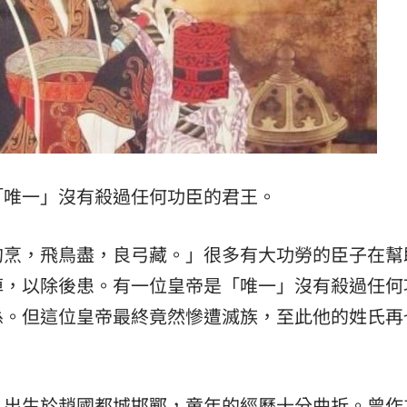
驚
00:49
00:47
到了
00:43
00點
00:40
「唯一」沒有殺過任何功臣的君王。
狗烹，飛鳥盡，良弓藏。」很多有大功勞的臣子在幫
掉，以除後患。有一位皇帝是「唯一」沒有殺過任何
係。但這位皇帝最終竟然慘遭滅族，至此他的姓氏再
15
，出生於趙國都城邯鄲，童年的經歷十分曲折。曾作