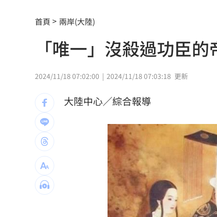
慈濟買BNT被詐10億！藍昔嗆擋疫苗網
首頁
兩岸(大陸)
它躋身美禁令受惠者 上半年EPS衝2.5
「唯一」沒殺過功臣的
高溫重創雞蛋產量 最快要等到9月才回
7月營收寫同期次高 聯寶訂單看到2027
2024/11/18 07:02:00
2024/11/18 07:03:18
更新
台股收復44000點大關 2關鍵看AI產業
大陸中心／綜合報導
他見搶案挺身相救遭圍毆亡！嫌犯最小1
扣款人數狂增4成 國泰小龍基金布局曝
車是我的、油也是我的 睡車竟被收住
24歲存款破百萬！她公開致富關鍵：超
這大廠產能利用率衝90% 目標價上看2