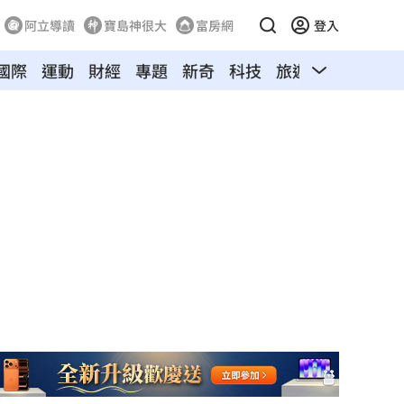
阿立導讀
寶島神很大
富房網
登入
國際
運動
財經
專題
新奇
科技
旅遊
汽車
寵物