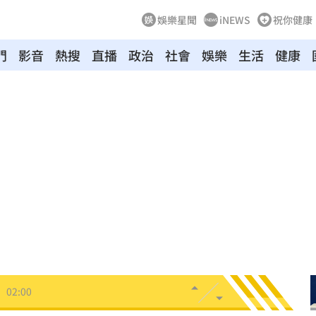
娛樂星聞
iNEWS
祝你健康
門
影音
熱搜
直播
政治
社會
娛樂
生活
健康
03:10
來襲
03:04
2元
02:30
相
02:10
02:00