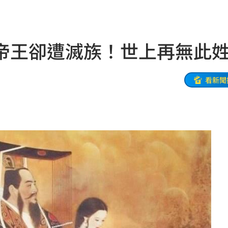
朝聖
01:35
8元
01:30
帝王卻遭滅族！世上再無此
穩
01:26
年
01:20
看新聞
發展
01:13
2歲
01:10
光
01:05
宿費
01:04
孝順
01:02
20元
01:00