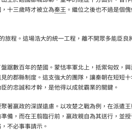
國，十三歲時才被立為
秦王
。繼位之後也不過是個傀
。
國的旅程。這場浩大的統一工程，離不開眾多能臣良
了盤踞數百年的楚國。蒙恬率軍北上，抵禦匈奴，興
遠見的郡縣制度。這支強大的團隊，讓秦朝在短短十
功臣的忠誠和才幹，是他得以成就霸業的關鍵。
凝聚著嬴政的深謀遠慮。以攻楚之戰為例，在派遣王
前準備，而在王翦臨行前，嬴政親自為其送行，並授
務，不必事事請示。