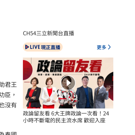
CH54三立新聞台直播
現正直播
更多
助君王
功臣，
也沒有
政論留友看 6大王牌政論一次看！24
小時不斷電的民主流水席 歡迎入座
為秦國