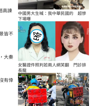
趙高諫
中國男大生喊：我中華民國的　超慘
下場曝
景皆不
，大秦
女醫證件照判若兩人網笑翻　門診排
長龍
沒有倖