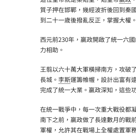
質子押在邯鄲，幾經波折後回到秦
到二十一歲後撥亂反正，掌握大權
西元前230年，嬴政開啟了統一六
力相助。
王翦以六十萬大軍橫掃南方，攻破
長城。
李斯
運籌帷幄，設計出富有
完成了統一大業。嬴政深知，這些
在統一戰爭中，每一次重大戰役都
南下之前，嬴政做了長達數月的戰
軍權，允許其在戰場上全權處置軍