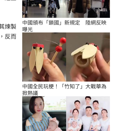
中國頒布「鎖國」新規定　陸網反映
其煉製
曝光
，反而
中國全民玩梗！「竹知了」大戰華為
掀熱議