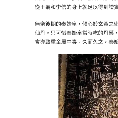
從王翦和李信的身上就足以得到證
無奈後期的秦始皇，傾心於玄黃之
仙丹。只可惜秦始皇當時吃的丹藥
會導致重金屬中毒。久而久之，秦