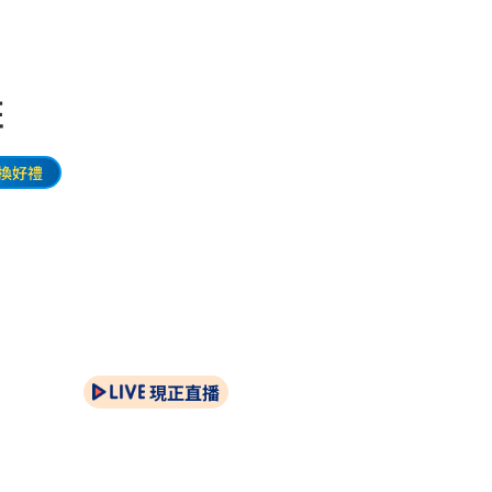
姓
換好禮
現正直播