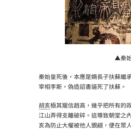
▲秦
秦始皇死後，本應是嫡長子扶蘇繼
宰相李斯，偽造詔書逼死了扶蘇。
胡亥
極其寵信趙高，幾乎把所有的
江山弄得支離破碎。這導致朝堂之
亥為防止大權被他人覬覦，便在眾