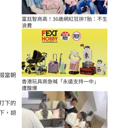
富尪智商高！36歲網紅狂拚7胎：不生
浪費
掇當朝
香港玩具商急喊「永遠支持一中」　
遭酸爆
打下的
下，胡