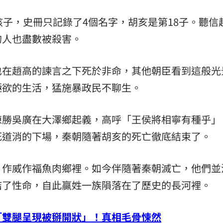
孩子，史冊只記錄了4個名字，胡亥是第18子。聽信
的人也盡數被殺害。
也在趙高的諫言之下死於非命，其他朝臣看到這般光
極欲的生活，猛施暴政民不聊生。
陳勝吳廣在大澤鄉起義，高呼「王侯將相寧有種乎」
死道消的下場，秦朝隨著胡亥的死亡徹底結束了。
，作威作福魚肉鄉裡。如今伴隨著秦朝滅亡，他們並
結了性命，自此贏姓一族隕落在了歷史的長河裡。
「雙腿呈現被掰開狀」！真相毛骨悚然