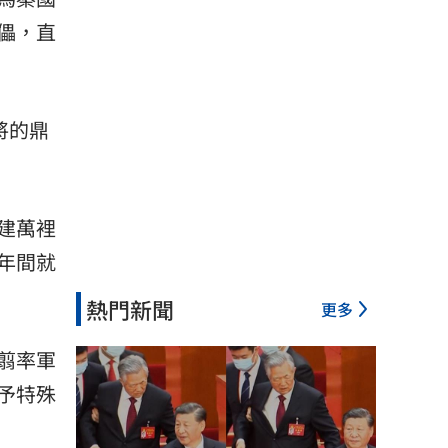
儡，直
將的鼎
建萬裡
年間就
熱門新聞
更多
翦率軍
予特殊