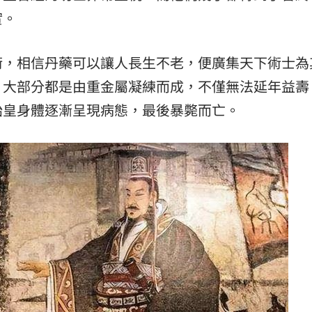
實。
術，相信丹藥可以讓人長生不老，便廣集天下術士為
，大部分都是由重金屬凝練而成，不僅無法延年益壽
始皇身體逐漸呈現病態，最後暴斃而亡。