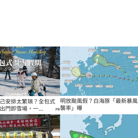
明放颱風假？白海豚「最新暴風
己安排太繁瑣？全包式
襲率」曝
出門即雪場，一...
PR