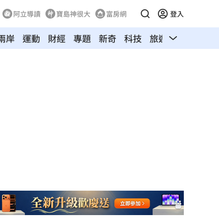
阿立導讀
寶島神很大
富房網
登入
兩岸
運動
財經
專題
新奇
科技
旅遊
汽車
寵物