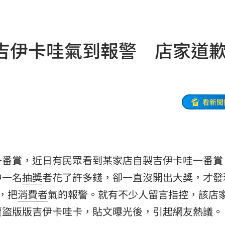
爆
07:49
發聲
07:49
吉伊卡哇氣到報警 店家道
題
07:44
北部
07:43
點醒
07:20
看新聞
光
07:20
生產
07:14
一番賞，近日有民眾看到某家店自製
吉伊卡哇
一番賞
協議
07:09
中一名
抽獎
者花了許多錢，卻一直沒開出大獎，才發
母告
07:08
，把
消費者
氣的報警。就有不少人留言指控，該店
賣盜版版吉伊卡哇卡，貼文曝光後，引起網友熱議。
台灣
07:00