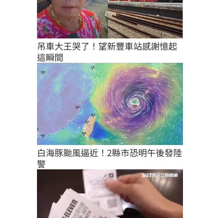
吊車大王哭了！望新豐車站感謝憶起
這瞬間
白海豚颱風逼近！2縣市恐明午後發陸
警