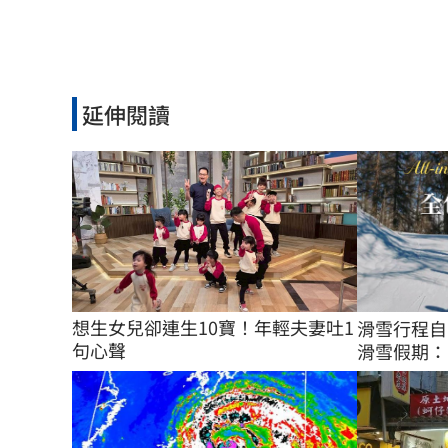
延伸閱讀
想生女兒卻連生10寶！年輕夫妻吐1
滑雪行程自
句心聲
滑雪假期：