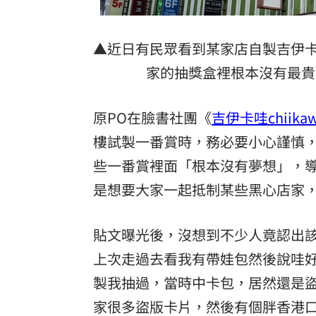
8國球員齊聚高雄 Formosa 7s掀足球
▲近日有民眾看到某家店自製吉伊
理想混蛋號召粉絲跨海追星吃美食！
18:
家的抽獎盒裡根本沒有最貴
原PO在臉書社團《
吉伊卡哇chiik
樓試製一番賞時，務必要小心謹慎
些一番賞裡面「根本沒有夢想」，
是想要大家一起抵制某些黑心店家
貼文曝光後，沒想到不少人竟認出
上次走過去看我有帶娃包然後說哇
製我抽過，當時中卡包，居然還是
家很多盜版卡片，然後有個胖香港