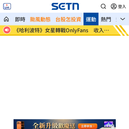
登入
即時
颱風動態
台股怎投資
運動
熱門
影音
 收入曝
逛逢甲偷拍女子 30歲日籍男被逮倉皇逃
姜厚
言