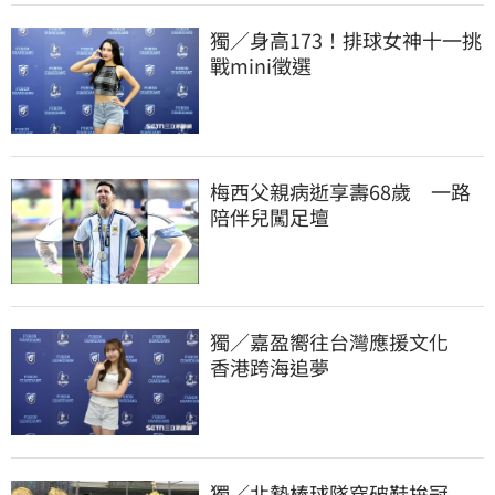
獨／身高173！排球女神十一挑
戰mini徵選
梅西父親病逝享壽68歲　一路
陪伴兒闖足壇
獨／嘉盈嚮往台灣應援文化　
香港跨海追夢
獨／北勢棒球隊穿破鞋拚冠