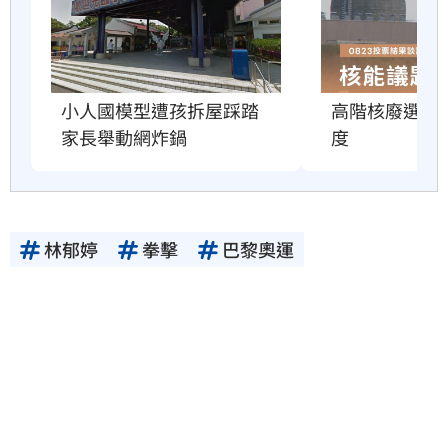
小人國模型遭孩拆屋踩踏　
高階核廢選址
家長舉動網炸鍋
度
林郁婷
拳擊
巴黎奧運