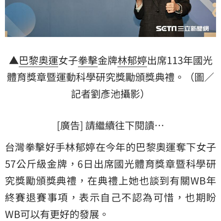
▲
巴黎奧運
女子
拳擊
金牌
林郁婷
出席113年國光
體育獎章暨運動科學研究獎勵頒獎典禮。（圖／
記者劉彥池攝影）
[廣告] 請繼續往下閱讀…
台灣拳擊好手林郁婷在今年的巴黎奧運奪下女子
57公斤級金牌，6日出席國光體育獎章暨科學研
究獎勵頒獎典禮，在典禮上她也談到有關WB年
終賽退賽事項，表示自己不認為可惜，也期盼
WB可以有更好的發展。