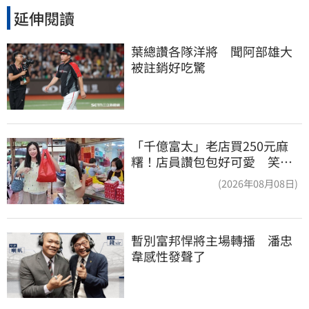
延伸閱讀
葉總讚各隊洋將　聞阿部雄大
被註銷好吃驚
「千億富太」老店買250元麻
糬！店員讚包包好可愛 笑
回：我自己做的
(2026年08月08日)
暫別富邦悍將主場轉播　潘忠
韋感性發聲了