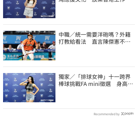
海徵選mini追夢
中職／統一需要洋砲嗎？外籍
打教給看法 直言陳傑憲不能
天天4安扛全隊
獨家／「排球女神」十一跨界
棒球挑戰FA mini徵選 身高
173竟成應援劣勢
Recommended by