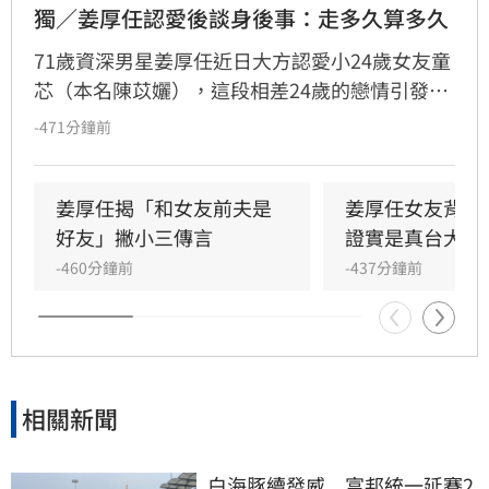
獨／姜厚任認愛後談身後事：走多久算多久
71歲資深男星姜厚任近日大方認愛小24歲女友童
芯（本名陳苡孋），這段相差24歲的戀情引發熱
議。面對外界對年齡差距的擔憂，姜厚任受訪時
-471分鐘前
坦言，誰先離開都無法預測，與其糾結未知的結
局，不如把握當下互相照顧。對於身後事規劃與
遺囑議題，他表示目前順其自然，尚未深入討
姜厚任揭「和女友前夫是
姜厚任女友背景
論。宋亭誼報導
好友」撇小三傳言
證實是真台大畢
-460分鐘前
-437分鐘前
相關新聞
白海豚續發威　富邦統一延賽2