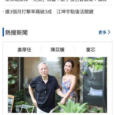
究會癒合
連3個月打擊率飆破3成 江坤宇點復活關鍵
熱搜新聞
更多
姜厚任
陳苡孋
童芯