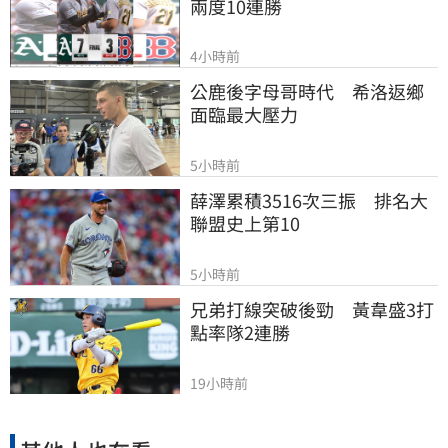
兩度10連勝
4小時前
公鹿後字母哥時代　希洛返鄉
面臨最大壓力
5小時前
薛澤累積3516次三振　排名大
聯盟史上第10
5小時前
兄弟打線突破後勁　黃韋盛3打
點率隊2連勝
19小時前