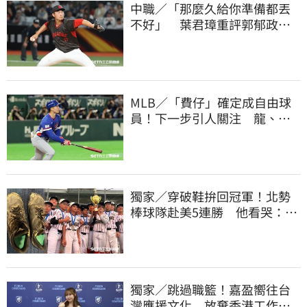
中職／「那麼久給你準備都丟
不好」 葉君璋重評郭郁政對
獅表現
MLB／「費仔」確定成自由球
員！下一步引人關注 龍、獅
都曾表態想網羅
獨家／穿破鞋拚回冠軍！北勢
棒球隊赴美5連勝 他看哭：台
灣囡仔的韌性
獨家／跳過職籃！嘉盈嚮往台
灣應援文化 放棄香港工作跨