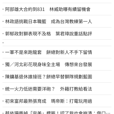
阿部雄大合約到831 林威助曝有續留機會
林政語挑戰日本職籃 成為台灣教練第一人
郭郁政對獅表現不及格 葉君璋說重話點評
一軍不是來跑龍套 餅總對新人不手下留情
獨／河北彩花現身味全主場 傳想來台發展
陳鏞基退休誰接班？餅總早替獅隊規劃藍圖
統一火力低迷需要洋砲？ 外籍打教給看法
初來富邦最熟張育成 瑪帝斯：打電玩用過
蔡依珊撕掉「完美」標籤！認了我也會崩潰：傷口終