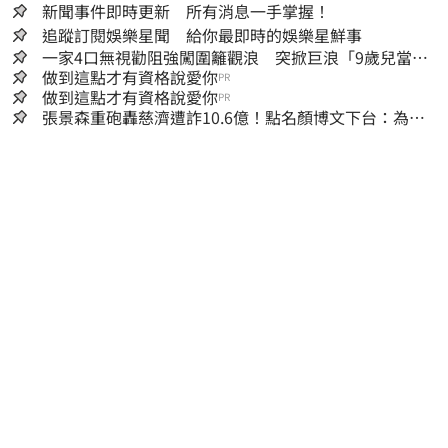
新聞事件即時更新 所有消息一手掌握！
追蹤訂閱娛樂星聞 給你最即時的娛樂星鮮事
一家4口無視勸阻強闖圍籬觀浪 突掀巨浪「9歲兒當場
遭捲入海」
做到這點才有資格說愛你
PR
做到這點才有資格說愛你
PR
張景森重砲轟慈濟遭詐10.6億！點名顏博文下台：為什
麼這麼好騙？