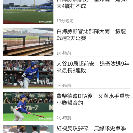
天4戰打不成
13分鐘前
白海豚影響北部降大雨　猿龍
戰連2天延賽
1小時前
大谷10局超前安　道奇險逃9年
來最長8連敗
2小時前
費柴德遭DFA後　又與水手重簽
小聯盟合約
2小時前
紅襪反攻夢碎　無緣隊史單季