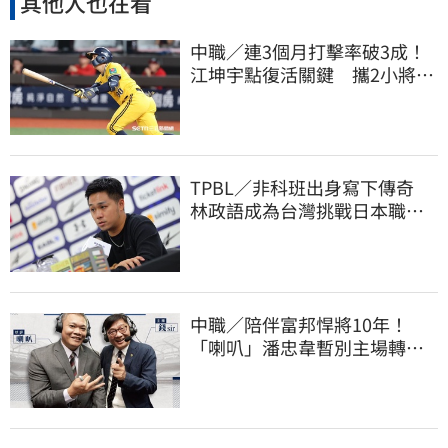
其他人也在看
中職／連3個月打擊率破3成！
江坤宇點復活關鍵 攜2小將赴
美特訓見成效
TPBL／非科班出身寫下傳奇
林政語成為台灣挑戰日本職籃
教練第一人
中職／陪伴富邦悍將10年！
「喇叭」潘忠韋暫別主場轉
播 感性發聲了