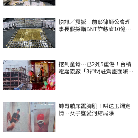
快訊／震撼！前彰律師公會理
事長假採購BNT詐慈濟10億、
洗錢囤232kg黃金
挖到童骨…已2死5重傷！台積
電嘉義廠「3神明駐駕畫面曝
光」
帥哥躺床露胸肌！哄送玉鐲定
情…女子墜愛河結局曝