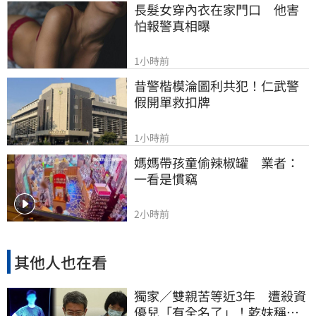
長髮女穿內衣在家門口　他害
怕報警真相曝
1小時前
昔警楷模淪圖利共犯！仁武警
假開單救扣牌
1小時前
媽媽帶孩童偷辣椒罐　業者：
一看是慣竊
2小時前
其他人也在看
獨家／雙親苦等近3年 遭殺資
優兒「有全名了」！乾妹稱賠