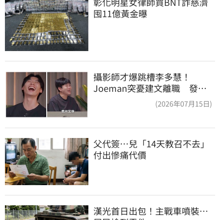
彰化明星女律師買BNT詐慈濟 
囤11億黃金曝
攝影師才爆跳槽李多慧！
Joeman突憂建文離職 發聲
「其實我很清楚」
(2026年07月15日)
父代簽…兒「14天教召不去」
付出慘痛代價
漢光首日出包！主戰車噴裝…