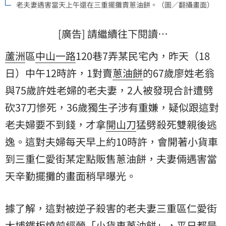
老夫妻遇害當天上午還在三重擺攤賣蔥油餅。（圖／翻攝畫面）
[廣告] 請繼續往下閱讀…
蘆洲
區
中山一路
120巷7弄某民宅內，昨天（18
日）中午12時許，1對賣
蔥油餅
的67歲廖姓老翁
與75歲許姓老婦的老夫妻，2人被發現合計遭劈
砍37刀慘死，36歲獨生子涉有重嫌，疑似跟這對
老夫婦要不到錢，才拿
開山刀
猛劈殺死雙親後逃
逸。這對夫婦每天早上約10時許，會開著小貨車
到三重仁愛街某定點販售蔥油餅，夫妻倆遇害當
天辛勤擺攤的畫面稍早曝光。
據了解，這對被逆子殺害的老夫妻三重區仁愛街
大埔鐵板燒前經營「小貨車蔥油餅」，平日都是