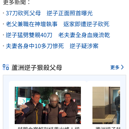
更多新聞：
37刀砍死父母 逆子正面照首曝光
老父兼職在神壇執事 返家即遭逆子砍死
逆子猛劈雙親40刀 老夫妻全身血幾流乾
夫妻各身中10多刀慘死 逆子疑涉案
蘆洲逆子狠殺父母
更多
弒親血案解剖結果出爐！逆
蘆洲逆子弒父