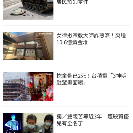
居民撿到零件
女律揪宗教大師詐慈濟！爽睡
10.6億黃金堆
挖童骨已2死！台積電「3神明
駐駕畫面曝」
獨／雙親苦等近3年　遭殺資優
兒有全名了