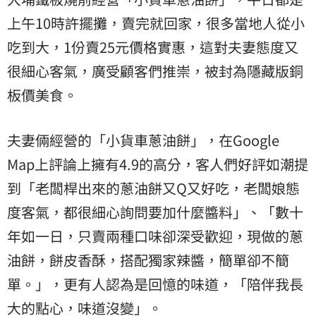
上午10時許擺攤，賣完就回家，很多當地人從小
吃到大，1份賣25元價格實惠，這對夫妻態度又
很細心客氣，廣受顧客們推崇，被封為隱藏版銅
板價美食。
夫妻倆經營的「小貨車蔥油餅」，在Google
Map上評論上擁有4.9的高分，客人們好評如潮提
到「老闆桿出來的蔥油餅又Q又好吃，老闆娘態
度客氣，都很細心詢問要加什麼醬料」、「數十
年如一日，只賣兩種口味卻深受歡迎，現做的蔥
油餅，餅皮香酥，搭配獨家辣醬，簡單卻不簡
單。」，更有人認為是回憶的味道，「陪伴我長
大的點心，味道沒變」。