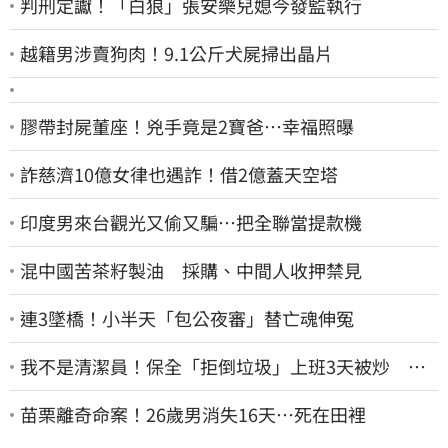
判刑定讞！「白狼」張安樂兒媳今發監執行
越籍男涉賣狗肉！9.1公斤犬屍掃出晶片
膠帶封屍董座！兇手竟是2寶爸…幸福照曝
詐慈濟10億女律也遇詐！借2億蓋天空塔
印度男來台觀光又偷又騙…把全聯當提款機
混中國苦茶籽製油 採購、中間人收押禁見
連3墜橋！小半天「包公夜審」替亡魂伸冤
我不是清潔員！保全「拒倒垃圾」上班3天被炒 找
法院討公道結果出爐
苗栗離奇命案！26歲男消失16天…死在田裡