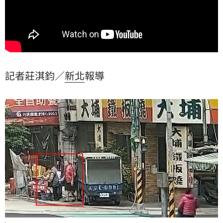
記者莊淇鈞／
新北
報導