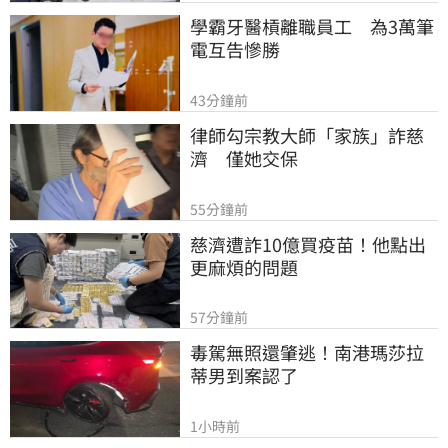
學霸牙醫槓離職員工　為3萬筆
電互告慘勝
43分鐘前
律師勾宗教大師「家族」詐慈
濟　僅她交保
55分鐘前
慈濟遭詐10億買疫苗！他點出
更麻煩的問題
57分鐘前
毒駕無照還肇逃！南港瑪莎拉
蒂男到案認了
1小時前