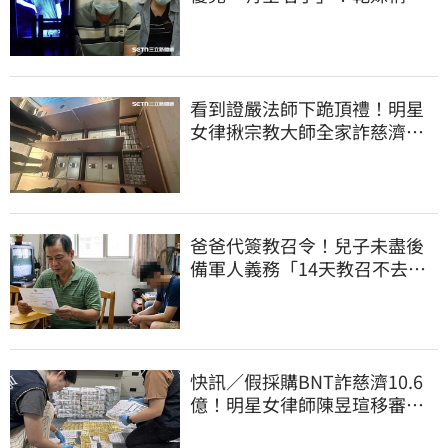
償恐毀她未來
看到證嚴法師下跪頂禮！明星
女律揪宗教大師全家詐慈濟…
全家爽睡黃金堆
爸爸代簽教召令！兒子未盡後
備軍人義務「14天教召不去」
換3個月刑期
快訊／假採購BNT詐慈濟10.6
億！明星女律師陳昱瑄移審
法院裁定續押