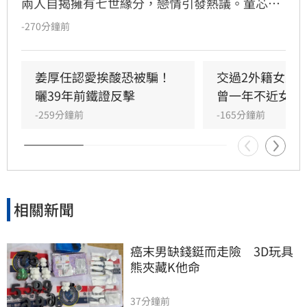
兩人自揭擁有七世緣分，戀情引發熱議。童芯被
譽為全方位學霸，擁有146高智商，不僅取得台
-270分鐘前
大三個碩士與博士學位，更曾在美擔任科技研究
員18年。姜厚任因惜才擔任其事業集團總裁，協
助管理跨領域資源，讓童芯專注研發。童芯除學
姜厚任認愛挨酸恐被騙！
交過2外籍女友
術成就外，還具備特殊靈性體驗，曾在廟宇創下
曬39年前鐵證反擊
曾一年不近女色
連續擲出42個聖筊的奇蹟。兩人超越傳統男女情
-259分鐘前
-165分鐘前
愛，以理性思維與能力互補模式，共同經營科
技、文化與農業事業，展開跨越世紀的合作使
命。
相關新聞
癌末男缺錢鋌而走險　3D玩具
熊夾藏K他命
37分鐘前