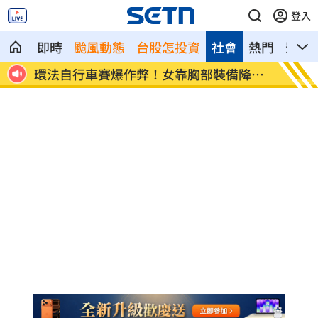
登入
即時
颱風動態
台股怎投資
社會
熱門
影音
K他
環法自行車賽爆作弊！女靠胸部裝備降風
學霸牙
阻