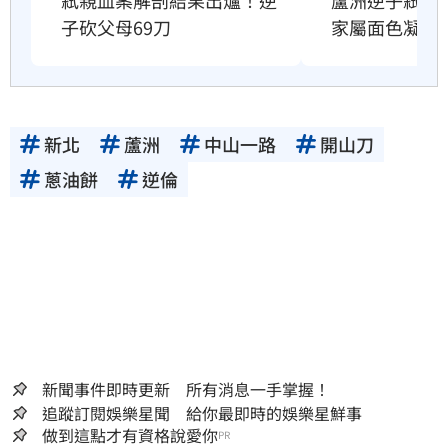
子砍父母69刀
家屬面色凝重
新北
蘆洲
中山一路
開山刀
蔥油餅
逆倫
新聞事件即時更新 所有消息一手掌握！
追蹤訂閱娛樂星聞 給你最即時的娛樂星鮮事
做到這點才有資格說愛你
PR