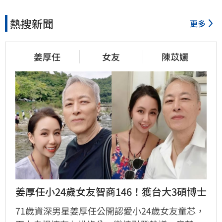
熱搜新聞
更多
姜厚任
女友
陳苡孋
姜厚任小24歲女友智商146！獲台大3碩博士
71歲資深男星姜厚任公開認愛小24歲女友童芯，