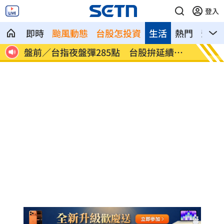
登入
即時
颱風動態
台股怎投資
生活
熱門
影音
續反
美股多收黑！道瓊跌464點 費半小漲39
今迎立
點