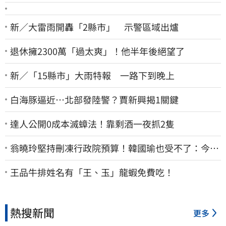
新／大雷雨開轟「2縣市」 示警區域出爐
退休擁2300萬「過太爽」！他半年後絕望了
新／「15縣市」大雨特報 一路下到晚上
白海豚逼近…北部發陸警？賈新興揭1關鍵
達人公開0成本滅蟑法！靠剩酒一夜抓2隻
翁曉玲堅持刪凍行政院預算！韓國瑜也受不了：今年
剩4個月你思考一下
王品牛排姓名有「王、玉」龍蝦免費吃！
熱搜新聞
更多