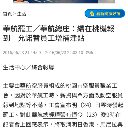
首頁
生活
看新聞換好禮
華航罷工／華航總座：續在桃機報
到 允諾替員工增補津貼
2016/06/23 21:44:00
2016/06/23 22:03:10
更新
生活中心／綜合報導
主要由
華航
空服員組成的桃園市空服員職業工
會，因對於華航工時、薪資與單方面改動空服員
報到地點等不滿，工會宣布明（24）日零時發起
罷工。對此華航
總經理
張有恒
今（23）晚9時在
記者會上回應表示，將取消明日香港、馬尼拉與