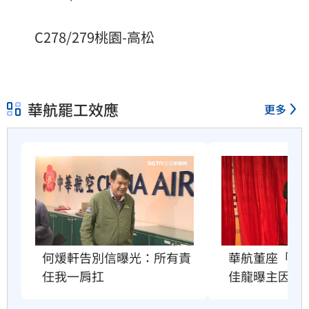
C278/279桃園-高松
華航罷工效應
更多
何煖軒告別信曝光：所有責
華航董座「何
任我一肩扛
佳龍曝主因