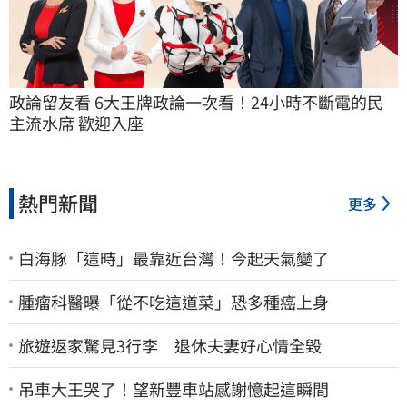
政論留友看 6大王牌政論一次看！24小時不斷電的民
主流水席 歡迎入座
熱門新聞
更多
白海豚「這時」最靠近台灣！今起天氣變了
腫瘤科醫曝「從不吃這道菜」恐多種癌上身
旅遊返家驚見3行李 退休夫妻好心情全毀
吊車大王哭了！望新豐車站感謝憶起這瞬間