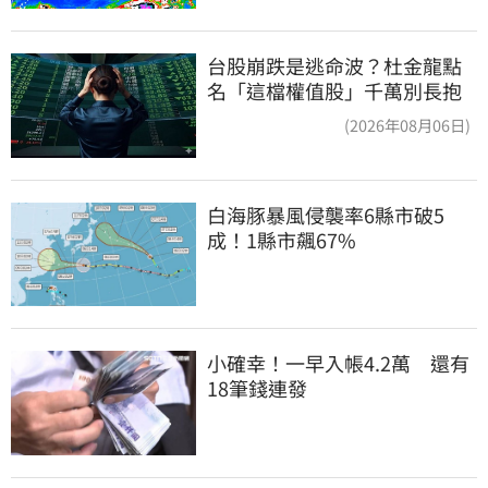
台股崩跌是逃命波？杜金龍點
名「這檔權值股」千萬別長抱
(2026年08月06日)
白海豚暴風侵襲率6縣市破5
成！1縣市飆67%
小確幸！一早入帳4.2萬　還有
18筆錢連發