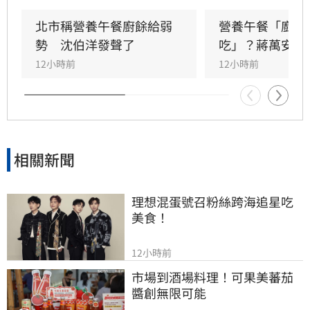
立委吳思瑤痛批，國民黨就是歧視弱勢的政黨，
蔣市府就是欺凌弱勢的政府，「蔣萬安還有臉講
北市稱營養午餐廚餘給弱
營養午餐「廚餘
食安？」
勢　沈伯洋發聲了
吃」？蔣萬安回
12小時前
12小時前
相關新聞
理想混蛋號召粉絲跨海追星吃
美食！
12小時前
市場到酒場料理！可果美蕃茄
醬創無限可能