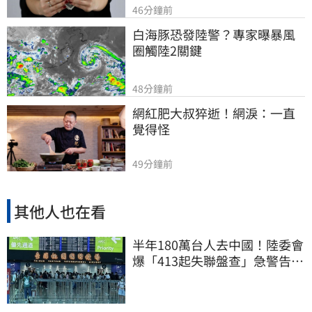
46分鐘前
白海豚恐發陸警？專家曝暴風
圈觸陸2關鍵
48分鐘前
網紅肥大叔猝逝！網淚：一直
覺得怪
49分鐘前
其他人也在看
半年180萬台人去中國！陸委會
爆「413起失聯盤查」急警告：
手機全被看