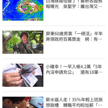
白海豚路徑變了！最新各國預
報曝光 吳聖宇：離台灣又更
近一點
屏東60歲男靠「一絕活」半年
爽領政府百萬獎金 網：有人
要組隊賺錢嗎？
小確幸！一早入帳4.2萬「5年
內沒申請充公」 還有18筆錢
連發到8月底
薪水逼人走！35％年輕上班族
想跳槽 轉職平均盼加薪「破