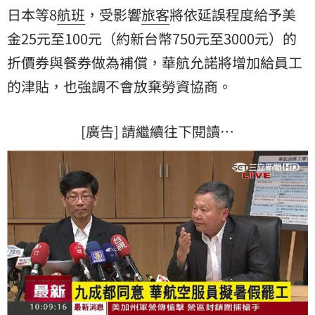
日本等8
航班
，受影響
旅客
將依延誤程度給予美
金25元至100元（約新台幣750元至3000元）的
折價券與餐券做為補償，華航允諾將增加給員工
的津貼，也強調不會放棄勞資協商。
[廣告] 請繼續往下閱讀…