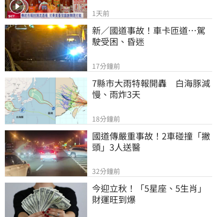
1天前
新／國道事故！車卡匝道…駕
駛受困、昏迷
17分鐘前
7縣市大雨特報開轟　白海豚減
慢、雨炸3天
18分鐘前
國道傳嚴重事故！2車碰撞「撇
頭」3人送醫
32分鐘前
今迎立秋！「5星座、5生肖」
財運旺到爆