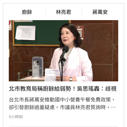
廚餘
林亮君
蔣萬安
北市教育局稱廚餘給弱勢！吳思瑤轟：歧視
台北市長蔣萬安推動國中小營養午餐免費政策，
卻引發廚餘過量疑慮。市議員林亮君質詢時，教
育局長湯志民拋出將剩餘廚餘與剩食送交「食物
9小時前
銀行」或弱勢團體交流，引發輿論譁然。民進黨