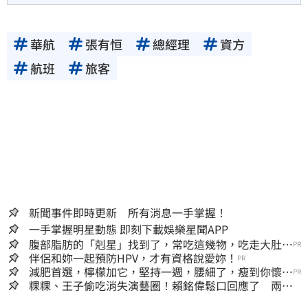
華航
張有恒
總經理
資方
航班
旅客
新聞事件即時更新 所有消息一手掌握！
一手掌握明星動態 即刻下載娛樂星聞APP
腹部脂肪的「剋星」找到了，常吃這幾物，吃走大肚
PR
囊，瘦出小蠻腰
伴侶和妳一起預防HPV，才有資格說愛妳！
PR
減肥首選，檸檬加它，堅持一週，腰細了，瘦到你懷疑
PR
人生
粿粿、王子偷吃消失演藝圈！賴銘偉鬆口回應了 兩人
最新近況曝光