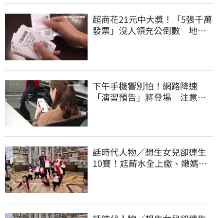
超商花21元中大獎！「5張千萬
發票」沒人領充公倒數 地點
明細一次看
下午手機響別怕！網路降速
「演習預告」將登場 注意事
項一覽
話時代人物／想生女兒卻連生
10寶！尪薪水全上繳、嫩媽吐
心聲：不生了