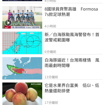
4小時前
8國球員齊聚高雄　Formosa 
7s掀足球熱潮
4小時前
新／白海豚颱風海警發布！首
波警戒範圍曝
6分鐘前
白海豚逼近！台灣兩樣情　風
雨最劇時間曝
13分鐘前
它是水果界白富美　低GI、低
熱量還助排便
17分鐘前