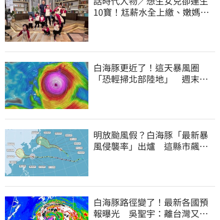
話時代人物／想生女兒卻連生
10寶！尪薪水全上繳、嫩媽吐
心聲：不生了
白海豚更近了！這天暴風圈
「恐輕掃北部陸地」 週末風
雨熱區曝光
明放颱風假？白海豚「最新暴
風侵襲率」出爐 這縣市飆
64％最高
白海豚路徑變了！最新各國預
報曝光 吳聖宇：離台灣又更