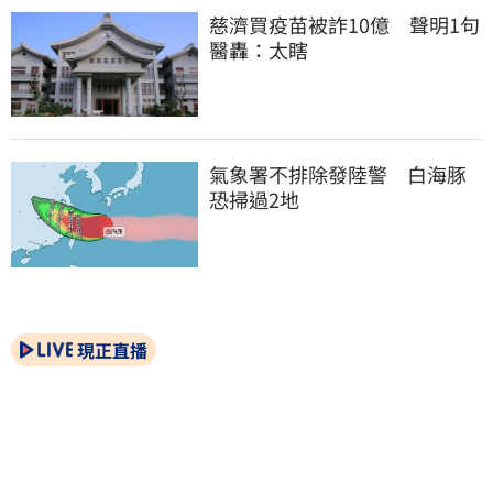
慈濟買疫苗被詐10億　聲明1句
醫轟：太瞎
氣象署不排除發陸警　白海豚
恐掃過2地
現正直播