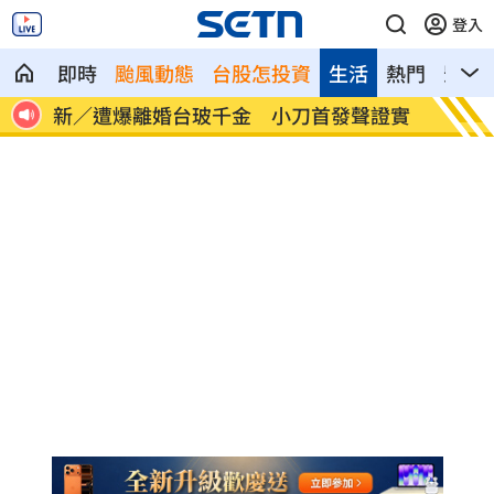
登入
即時
颱風動態
台股怎投資
生活
熱門
影音
職碰
新／遭爆離婚台玻千金 小刀首發聲證實
白海豚
曝