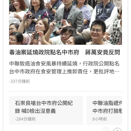
毒油案延燒政院點名中市府　蔣萬安竟反問
中聯致癌油食安風暴持續延燒，行政院公開點名
台中市政府在食安管理上推卸責任，更批評地方
首長無視法規、執迷於政治攻防，引發輿論關
-337分鐘前
注。對此，台北市長蔣萬安今（7）日強勢反
擊，質疑中央政府在面對層出不窮的油品安全問
題時，難道不需要負起應有的監管責任嗎？蔣萬
石崇良嗆台中市府公開紀
中聯油脂遞件申
安呼籲執政當局應正視食安漏洞，儘速透過修法
錄 喊0檢出沒意義
中市府打臉駁回
完善食安法規，並對外明確交代問題油品的流向
-284分鐘前
8小時前
與處理機制，以平息民眾對於食品安全的極度焦