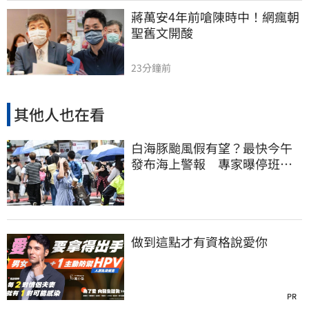
蔣萬安4年前嗆陳時中！網瘋朝
聖舊文開酸
23分鐘前
其他人也在看
白海豚颱風假有望？最快今午
發布海上警報 專家曝停班停
課機率
做到這點才有資格說愛你
PR