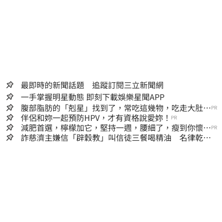
最即時的新聞話題 追蹤訂閱三立新聞網
一手掌握明星動態 即刻下載娛樂星聞APP
腹部脂肪的「剋星」找到了，常吃這幾物，吃走大肚
PR
囊，瘦出小蠻腰
伴侶和妳一起預防HPV，才有資格說愛妳！
PR
減肥首選，檸檬加它，堅持一週，腰細了，瘦到你懷疑
PR
人生
詐慈濟主嫌信「辟穀教」叫信徒三餐喝精油 名律乾女
兒卻吃鮑魚喝紅酒