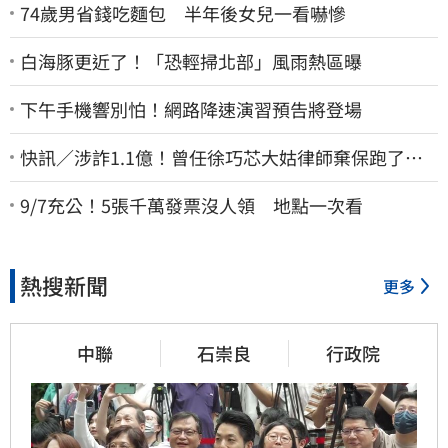
74歲男省錢吃麵包 半年後女兒一看嚇慘
白海豚更近了！「恐輕掃北部」風雨熱區曝
下午手機響別怕！網路降速演習預告將登場
快訊／涉詐1.1億！曾任徐巧芯大姑律師棄保跑了…
媽也離境 桃檢發通緝
9/7充公！5張千萬發票沒人領 地點一次看
熱搜新聞
更多
中聯
石崇良
行政院