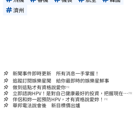
濟州
新聞事件即時更新 所有消息一手掌握！
追蹤訂閱娛樂星聞 給你最即時的娛樂星鮮事
做到這點才有資格說愛你
PR
立即諮詢HPV！是對自己健康最好的投資，把握現在不
PR
嫌晚！
伴侶和妳一起預防HPV，才有資格說愛妳！
PR
華邦電法說會後 新目標價出爐