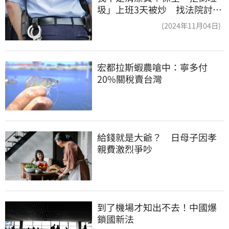
圾」上班3天被炒 找法院討公
道結果出爐
(2024年11月04日)
宏都拉斯蝦農嗆中：寧多付
20%關稅賣台灣
給錢就是大爺？　日母子因孝
親費激烈爭吵
到了機場才知出不去！中國爆
鎖國新法