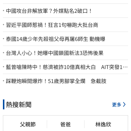
中國攻台非解放軍？外媒點名2破口！
習近平國師惹禍！狂言1句嚇跑大批台商
泰國14歲少年先殺祖父母再屠6師生 動機曝
台灣人小心！她曝中國鎖國新法3恐怖後果
藍曾嗆陳時中！慈濟被詐10億真相大白 AIT突發1文
酸爆…他笑：真的很會
踩鞭炮瞬間爆炸！51歲男腳掌全爛 急截肢
熱搜新聞
更多
父親節
爸爸
林逸欣