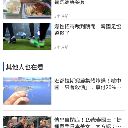
逼洗蛆蟲餐具
3小時前
爆性招待裁判醜聞！韓國足協
道歉了
3小時前
其他人也在看
宏都拉斯蝦農集體炸鍋！嗆中
國「只會殺價」：寧付20%關
稅賣白蝦給台灣
傳患自閉症！19歲泰國王子捷
運牽手日本美女 大方認：