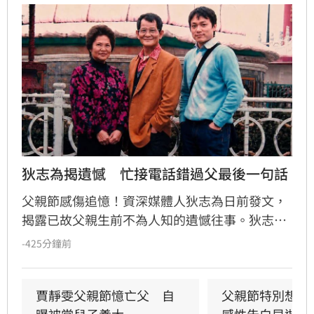
狄志為揭遺憾　忙接電話錯過父最後一句話
父親節感傷追憶！資深媒體人狄志為日前發文，
揭露已故父親生前不為人知的遺憾往事。狄志為
透露，父親一生以海為家，兩人相處時間極少，
-425分鐘前
甚至錯過他的婚禮。直到父親罹患胃癌末期，才
坦承當年曾悄悄現身婚宴現場，因愧對家人只敢
在門外落淚。最讓狄志為心碎的是，當年陪病重
賈靜雯父親節憶亡父　自
父親節特別想他
父親曬太陽時，自己因忙於接工作電話而忽視了
曝被當兒子養大
感性告白早逝父