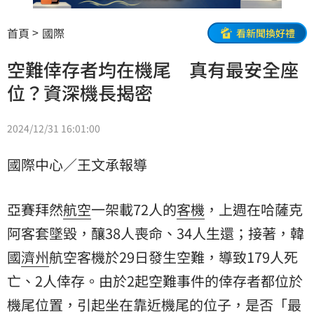
首頁
國際
看新聞換好禮
空難倖存者均在機尾 真有最安全座
位？資深機長揭密
2024/12/31 16:01:00
國際中心／王文承報導
亞賽拜然
航空
一架載72人的
客機
，上週在哈薩克
阿客套墜毀，釀38人喪命、34人生還；接著，
韓
國
濟州
航空客機於29日發生空難，導致179人死
亡、2人倖存。由於2起空難事件的倖存者都位於
機尾位置，引起坐在靠近機尾的位子，是否「最