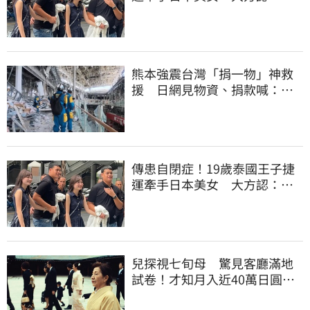
「我在追她」
熊本強震台灣「捐一物」神救
援 日網見物資、捐款喊：比
政府還有愛
傳患自閉症！19歲泰國王子捷
運牽手日本美女 大方認：
「我在追她」
兒探視七旬母 驚見客廳滿地
試卷！才知月入近40萬日圓
真相竟如此感人