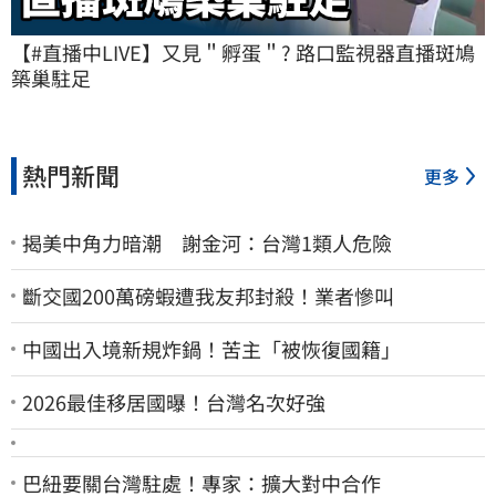
【#直播中LIVE】又見＂孵蛋＂? 路口監視器直播斑鳩
築巢駐足
熱門新聞
更多
揭美中角力暗潮 謝金河：台灣1類人危險
斷交國200萬磅蝦遭我友邦封殺！業者慘叫
中國出入境新規炸鍋！苦主「被恢復國籍」
2026最佳移居國曝！台灣名次好強
巴紐要關台灣駐處！專家：擴大對中合作