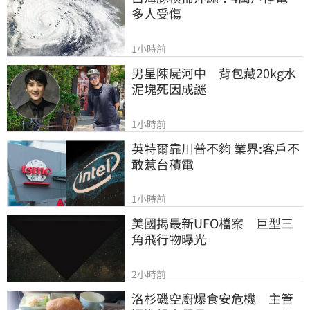
多人受傷
1小時前
男星陳屍河中　背包藏20kg水
泥塊死因成謎
1小時前
英特爾靠川普不夠 業界:客戶不
敢惹台積電
1小時前
美國揭最新UFO檔案　巨型三
角飛行物曝光
2小時前
洛杉磯空廚爆食安危機　主管