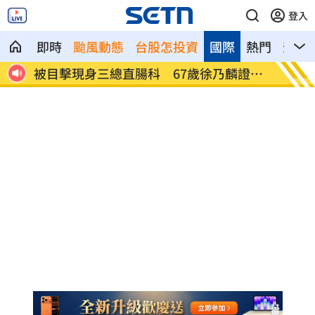
登入
即時
颱風動態
台股怎投資
國際
熱門
影音
釀悲劇
被目擊現身三總直腸科 67歲徐乃麟證實
南澳住
了