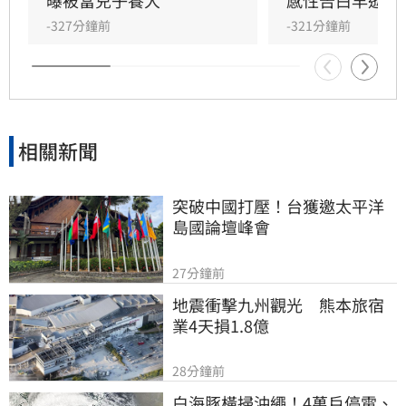
父親，沒想到那竟是父子最後的相處，父親回房
-327分鐘前
-321分鐘前
後便陷入永眠。這段錯過的對話成為他20年來心
中最深的遺憾，他以此感嘆，有些電話晚點接沒
關係，但錯過的親情與話語，可能再也無法挽
回，呼籲大眾珍惜身邊親人。
相關新聞
突破中國打壓！台獲邀太平洋
島國論壇峰會
27分鐘前
地震衝擊九州觀光　熊本旅宿
業4天損1.8億
28分鐘前
白海豚橫掃沖繩！4萬戶停電、