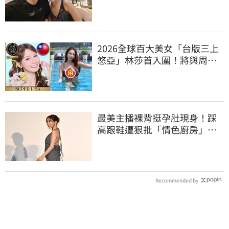
真的」文章更超齡
2026全球百大美女「台版三上
悠亞」林莎首入圍！將與周子
瑜、舒華競爭
最美主播裸背挺孕肚現身！踩
高跟鞋遭狠批「情色廚房」：
根本是肚兜
Recommended by