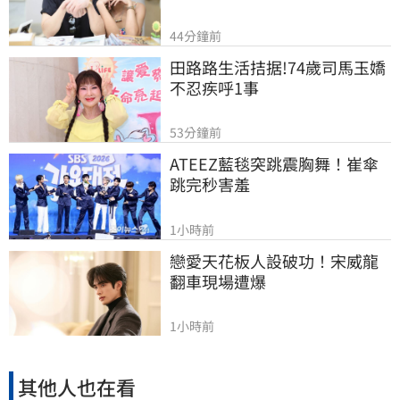
44分鐘前
田路路生活拮据!74歲司馬玉嬌
不忍疾呼1事
53分鐘前
ATEEZ藍毯突跳震胸舞！崔傘
跳完秒害羞
1小時前
戀愛天花板人設破功！宋威龍
翻車現場遭爆
1小時前
其他人也在看