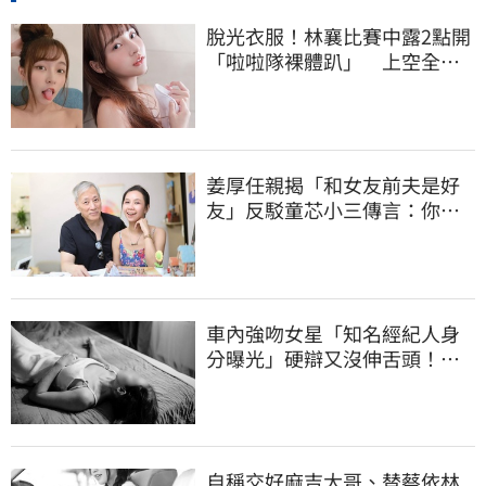
脫光衣服！林襄比賽中露2點開
「啦啦隊裸體趴」 上空全裸
被看光光
姜厚任親揭「和女友前夫是好
友」反駁童芯小三傳言：你在
講三小？
車內強吻女星「知名經紀人身
分曝光」硬辯又沒伸舌頭！判
決書罕見批噁心
自稱交好麻吉大哥、替蔡依林