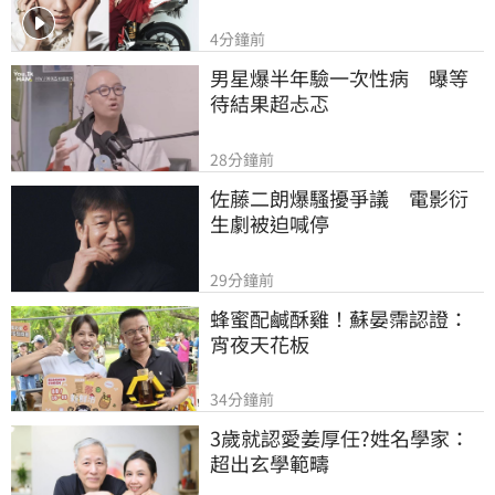
4分鐘前
男星爆半年驗一次性病　曝等
待結果超忐忑
28分鐘前
佐藤二朗爆騷擾爭議　電影衍
生劇被迫喊停
29分鐘前
蜂蜜配鹹酥雞！蘇晏霈認證：
宵夜天花板
34分鐘前
3歲就認愛姜厚任?姓名學家：
超出玄學範疇