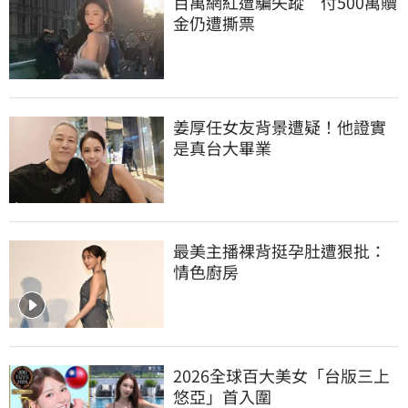
百萬網紅遭騙失蹤　付500萬贖
金仍遭撕票
姜厚任女友背景遭疑！他證實
是真台大畢業
最美主播裸背挺孕肚遭狠批：
情色廚房
2026全球百大美女「台版三上
悠亞」首入圍