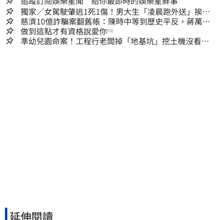
追蹤訂閱娛樂星聞 給你最即時的娛樂星鮮事
獨家／女駕駛肇逃1死1傷！男大生「凌晨跑外送」挨
撞 媽淚：家快瓦解
慈濟10億詐騙案翻舊帳：陳時中等到歷史平反，蔣萬安
償還2022政治利息
做到這點才有資格說愛你
PR
準幼兒園命案！工程行老闆掉「地基坑」挖土機沒看
到…下土石活埋他
延伸閱讀