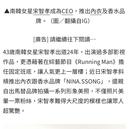
▲南韓女星
宋智孝
成為
CEO
，推出
內衣
及香水
品
牌
。（圖／翻攝自IG）
[廣告] 請繼續往下閱讀…
43歲南韓女星宋智孝出道24年，出演過多部影視
作品，更憑藉著在綜藝節目《Running Man》擔
任固定班底，讓人氣更上一層樓；近日宋智孝斜
槓推出內衣跟香水品牌「NINA.SSONG」，還親
自出馬替品牌拍攝一系列形象美照，不僅照片美
暈一票粉絲，宋智孝難得大尺度的模樣也讓眾人
超驚艷。