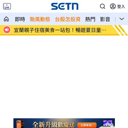
登入
即時
颱風動態
台股怎投資
熱門
影音
熱搜
童玩
研究曝「1水果」能改善脂肪肝：6週就見
炒股賠
效
虧