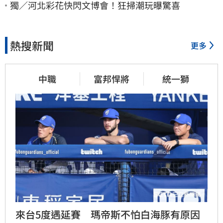
獨／河北彩花快閃文博會！狂掃潮玩曝驚喜
熱搜新聞
更多
中職
富邦悍將
統一獅
來台5度遇延賽　瑪帝斯不怕白海豚有原因