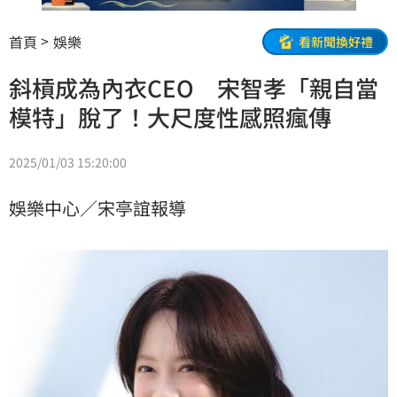
首頁
娛樂
看新聞換好禮
斜槓成為內衣CEO 宋智孝「親自當
模特」脫了！大尺度性感照瘋傳
2025/01/03 15:20:00
娛樂中心／宋亭誼報導