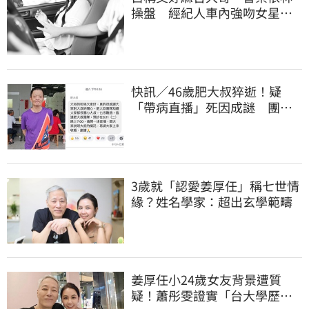
操盤 經紀人車內強吻女星挨
告！栽在錄音檔
快訊／46歲肥大叔猝逝！疑
「帶病直播」死因成謎 團隊
「證實1事」發聲
3歲就「認愛姜厚任」稱七世情
緣？姓名學家：超出玄學範疇
姜厚任小24歲女友背景遭質
疑！蕭彤雯證實「台大學歷是