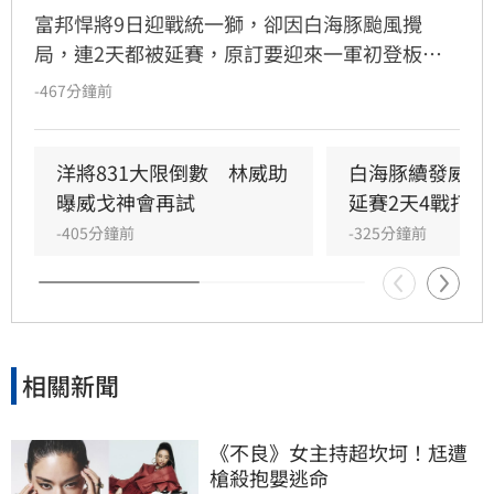
富邦悍將9日迎戰統一獅，卻因白海豚颱風攪
局，連2天都被延賽，原訂要迎來一軍初登板的
新洋投瑪帝斯預計要等到11日才能上陣，不過他
-467分鐘前
本人平常心看待，更笑說身為佛州人的他，其實
已經看淡颱風這種天氣型態。
洋將831大限倒數　林威助
白海豚續發威　
曝威戈神會再試
延賽2天4戰打不
-405分鐘前
-325分鐘前
相關新聞
《不良》女主持超坎坷！尪遭
槍殺抱嬰逃命