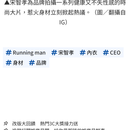
▲宋智孝為品牌拍攝一系列健康又不失性感的時
尚大片，惹火身材立刻掀起熱議。（圖／翻攝自
IG）
Running man
宋智孝
內衣
CEO
身材
品牌
改版大回饋 熱門3C大獎接力送