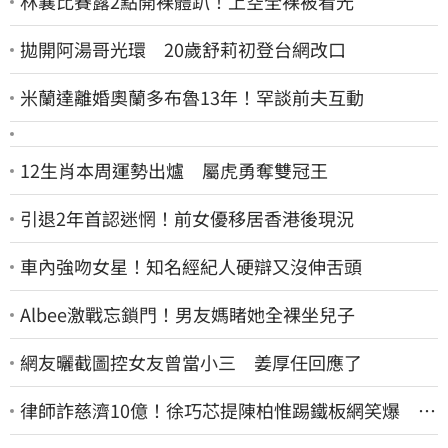
林襄比賽露2點開裸體趴！上空全裸被看光
拋開阿湯哥光環 20歲舒莉初登台網改口
米蘭達離婚奧蘭多布魯13年！罕談前夫互動
12生肖本周運勢出爐 屬虎勇奪雙冠王
引退2年首認迷惘！前女優移居香港後現況
車內強吻女星！知名經紀人硬辯又沒伸舌頭
Albee激戰忘鎖門！男友媽睹她全裸坐兒子
網友曬截圖控女友曾當小三 姜厚任回應了
律師詐慈濟10億！徐巧芯提陳柏惟踢鐵板網笑爆 律
師再曬1照補刀