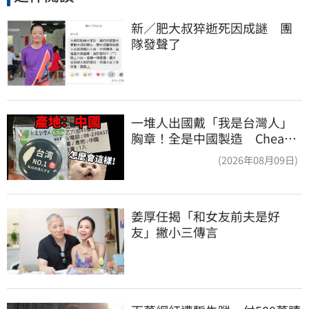
新／肥大叔猝逝死因成謎　團
隊發聲了
一堆人出國戴「我是台灣人」
胸章！全是中國製造 Cheap
酸：精神分裂
(2026年08月09日)
姜厚任揭「和女友前夫是好
友」撇小三傳言