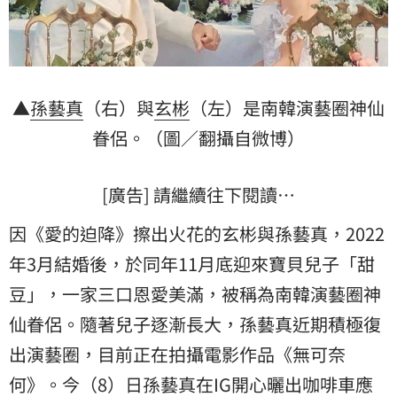
▲
孫藝真
（右）與
玄彬
（左）是南韓演藝圈神仙
眷侶。（圖／翻攝自微博）
[廣告] 請繼續往下閱讀…
因《愛的迫降》擦出火花的玄彬與孫藝真，2022
年3月結婚後，於同年11月底迎來寶貝兒子「甜
豆」，一家三口恩愛美滿，被稱為南韓演藝圈神
仙眷侶。隨著兒子逐漸長大，孫藝真近期積極復
出演藝圈，目前正在拍攝電影作品《無可奈
何》。今（8）日孫藝真在IG開心曬出咖啡車
應