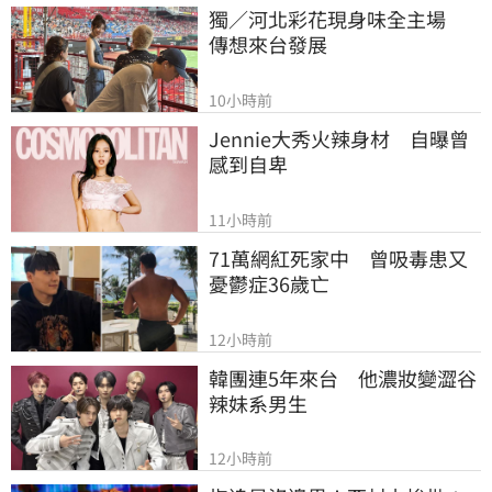
獨／河北彩花現身味全主場　
傳想來台發展
10小時前
Jennie大秀火辣身材　自曝曾
感到自卑
11小時前
71萬網紅死家中　曾吸毒患又
憂鬱症36歲亡
12小時前
韓團連5年來台　他濃妝變澀谷
辣妹系男生
12小時前