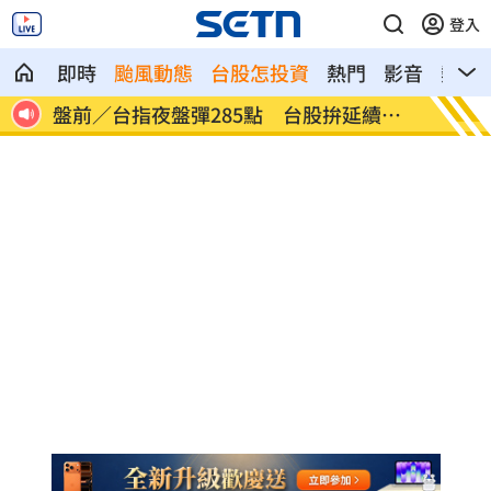
登入
即時
颱風動態
台股怎投資
熱門
影音
熱搜
人送
盤前／台指夜盤彈285點 台股拚延續反
美股多
彈
點