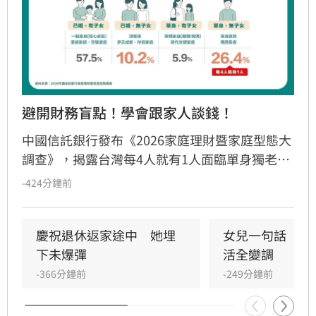
避開財務盲點！學會跟家人談錢！
中國信託銀行發布《2026家庭理財暨家庭型態大
調查》，揭露台灣每4人就有1人面臨單身獨老。
儘管逾七成國人準備退休金，卻因缺乏長照規劃
-424分鐘前
與傳承知識，陷入行動僵局。調查發現「單身無
子女」族群理財封閉，多數擔憂失智失能卻未安
排財務代理；「已婚有子女」者則出現「重子
慶祝退休返家途中　她埋
女兒一句話　兩
女、輕老本」失衡現象。專家提出「TALK」理財
下未爆彈
活全變調
心法，建議民眾透過目標盤點、專款配置、明確
-366分鐘前
-249分鐘前
傳承及安養信託等機制，及早建立樂齡財富防禦
網，避免資產傳承糾紛，確保晚年財務自主與安