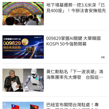
地下墳墓遷葬…挖3.6米深「已
見400座」！今辦法會安撫祖先
009829掌握AI關鍵 大華韓國
KOSPI 50今強勢開募
PR
黃仁勳點名「下一波浪潮」鴻
海集團率先大爆發 台股這族
群全面噴出
巴紐宣布關閉台灣駐處！專