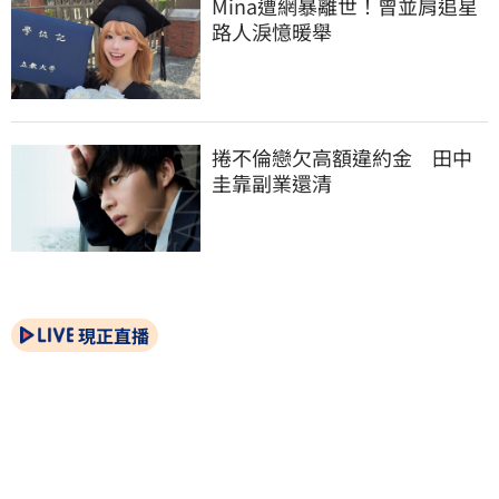
Mina遭網暴離世！曾並肩追星
路人淚憶暖舉
捲不倫戀欠高額違約金　田中
圭靠副業還清
現正直播