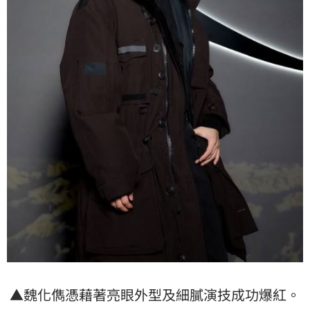
▲魏化儁憑藉著亮眼外型及細膩演技成功爆紅。