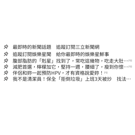
最即時的新聞話題 追蹤訂閱三立新聞網
追蹤訂閱娛樂星聞 給你最即時的娛樂星鮮事
腹部脂肪的「剋星」找到了，常吃這幾物，吃走大肚
PR
囊，瘦出小蠻腰
減肥首選，檸檬加它，堅持一週，腰細了，瘦到你懷疑
PR
人生
伴侶和妳一起預防HPV，才有資格說愛妳！
PR
我不是清潔員！保全「拒倒垃圾」上班3天被炒 找法院
討公道結果出爐