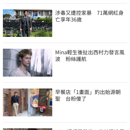
涉毒又遭控家暴　71萬網紅身
亡享年36歲
Mina輕生後扯出西村力發言風
波　粉絲護航
早餐店「1畫面」釣出始源朝
聖　台粉傻了