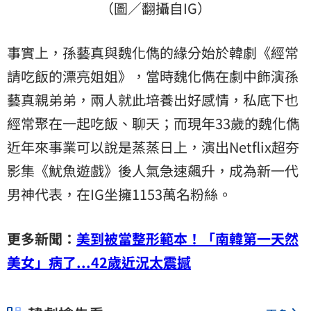
（圖／翻攝自IG）
事實上，孫藝真與魏化儁的緣分始於韓劇《經常
請吃飯的漂亮姐姐》，當時魏化儁在劇中飾演孫
藝真親弟弟，兩人就此培養出好感情，私底下也
經常聚在一起吃飯、聊天；而現年33歲的魏化儁
近年來事業可以說是蒸蒸日上，演出Netflix超夯
影集《魷魚遊戲》後人氣急速飆升，成為新一代
男神代表，在IG坐擁1153萬名粉絲。
更多新聞：
美到被當整形範本！「南韓第一天然
美女」病了...42歲近況太震撼