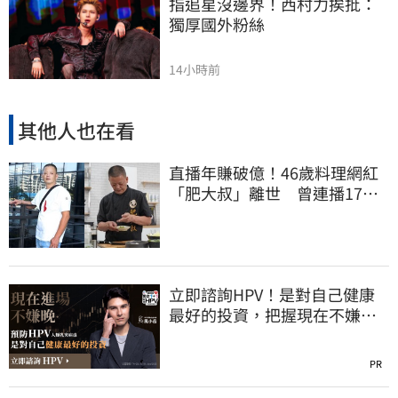
指追星沒邊界！西村力挨批：
獨厚國外粉絲
14小時前
其他人也在看
直播年賺破億！46歲料理網紅
「肥大叔」離世 曾連播17小
時辛酸面曝
立即諮詢HPV！是對自己健康
最好的投資，把握現在不嫌
晚！
PR