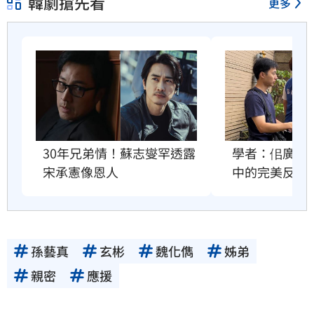
韓劇搶先看
更多
30年兄弟情！蘇志燮罕透露
學者：佀廣洋
宋承憲像恩人
中的完美反派
孫藝真
玄彬
魏化儁
姊弟
親密
應援