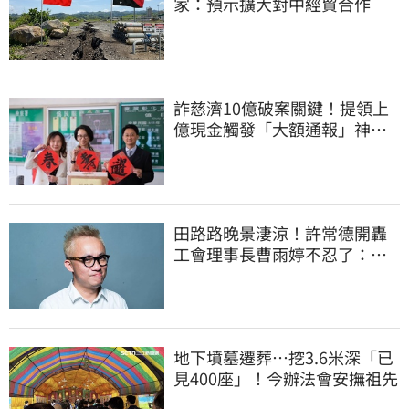
家：預示擴大對中經貿合作
詐慈濟10億破案關鍵！提領上
億現金觸發「大額通報」神鬼
律師遭擊落內幕
田路路晚景淒涼！許常德開轟
工會理事長曹雨婷不忍了：別
只包紅包慰問
地下墳墓遷葬…挖3.6米深「已
見400座」！今辦法會安撫祖先