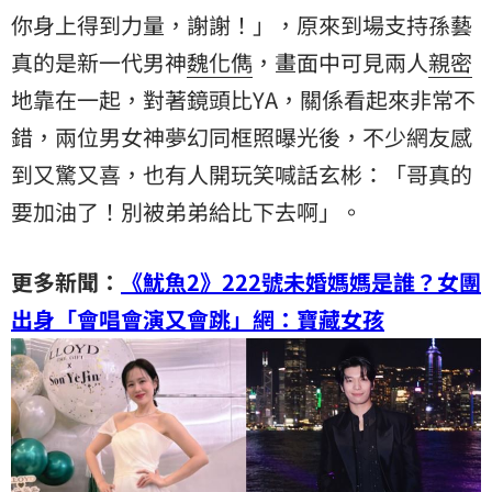
你身上得到力量，謝謝！」，原來到場支持孫藝
真的是新一代男神
魏化儁
，畫面中可見兩人
親密
地靠在一起，對著鏡頭比YA，關係看起來非常不
錯，兩位男女神夢幻同框照曝光後，不少網友感
到又驚又喜，也有人開玩笑喊話玄彬：「哥真的
要加油了！別被弟弟給比下去啊」。
更多新聞：
《魷魚2》222號未婚媽媽是誰？女團
出身「會唱會演又會跳」網：寶藏女孩