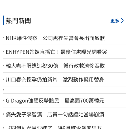
熱門新聞
更多
NHK爆性侵案 公司處裡失當會長出面致歉
ENHYPEN站姐直播亡！最後住處曝光網看哭
韓大咖不服遭追稅30億 循行政救濟慘吞敗
川口春奈懷孕仍拍新片 激烈動作疑用替身
G-Dragon強硬反擊酸民 最高罰700萬韓元
痛失愛子李智漢 店員一句話讓她當場崩潰
《同伊》女星要嫁了 曝9月嫁企業家男友