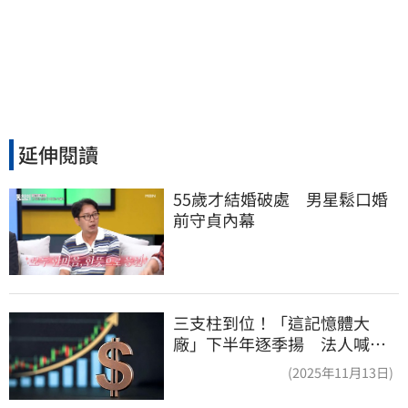
延伸閱讀
55歲才結婚破處　男星鬆口婚
前守貞內幕
三支柱到位！「這記憶體大
廠」下半年逐季揚 法人喊
EPS上看5.68元
(2025年11月13日)