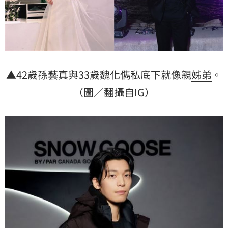
▲42歲孫藝真與33歲魏化儁私底下就像親
姊弟
。
（圖／翻攝自IG）