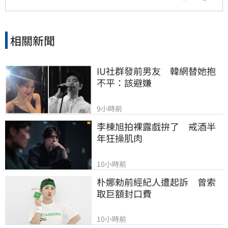
全，打造穩健的退休生活藍圖。
相關新聞
IU社群發前男友　韓網替她抱
不平：該避嫌
9小時前
李棟旭拍裸露戲拚了　戒酒半
年狂操肌肉
10小時前
朴娜勑前經紀人遭起訴　曾索
取巨額封口費
10小時前