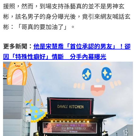
援
照，然而，到場支持孫藝真的並不是男神玄
彬，該名男子的身分曝光後，竟引來網友喊話玄
彬：「哥真的要加油了」。
更多新聞：
他是宋慧喬「首位承認的男友」！卻
因「特殊性癖好」情斷 分手內幕曝光