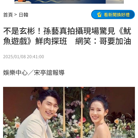
首頁
日韓
看新聞換好禮
不是玄彬！孫藝真拍攝現場驚見《魷
魚遊戲》鮮肉探班 網笑：哥要加油
2025/01/08 20:41:00
娛樂中心／宋亭誼報導