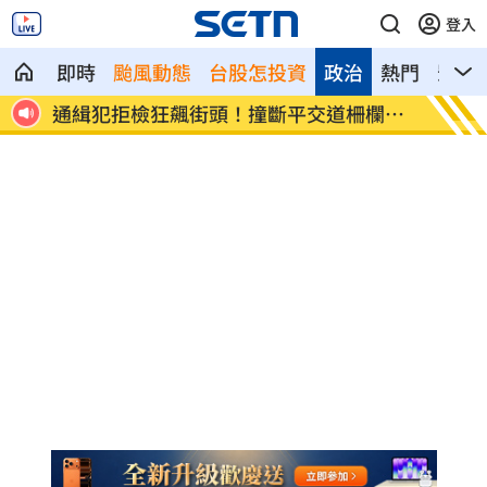
登入
即時
颱風動態
台股怎投資
政治
熱門
影音
離婚
通緝犯拒檢狂飆街頭！撞斷平交道柵欄逃
誰在回
亡
光