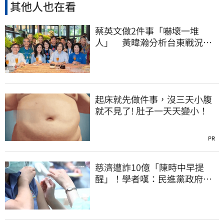
其他人也在看
蔡英文做2件事「嚇壞一堆
人」 黃暐瀚分析台東戰況：
變成五五波
起床就先做件事，沒三天小腹
就不見了! 肚子一天天變小！
PR
慈濟遭詐10億「陳時中早提
醒」！學者嘆：民進黨政府做
到流血也沒人感激