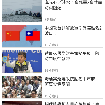
漢光42／淡水河道部署3道致命
防禦阻絕
7分鐘前
中國攻台非解放軍？外媒點名2
破口！
13分鐘前
昔遭抹黑謀財害命終平反　陳
時中感性發聲
16分鐘前
毒油案延燒政院點名中市府　
蔣萬安竟反問
19分鐘前
賴瑞隆轟柯志恩詐騙幫兇：應