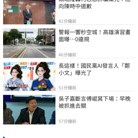
向陳時中道歉
41分鐘前
警報一響秒空城！高雄演習畫
面曝…0違規
46分鐘前
長這樣！國民黨AI發言人「鄭
小文」曝光了
51分鐘前
吳子嘉斷言傅崐萁下場：早晚
被抓進去關
57分鐘前