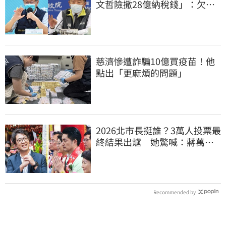
文哲險撒28億納稅錢」：欠台
灣人一個道歉
慈濟慘遭詐騙10億買疫苗！他
點出「更麻煩的問題」
2026北市長挺誰？3萬人投票最
終結果出爐 她驚喊：蔣萬安
真該緊張了
Recommended by