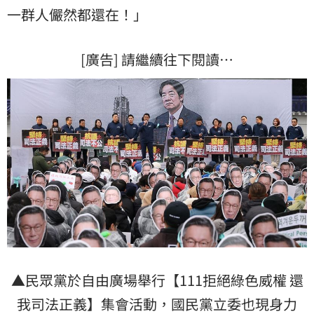
一群人儼然都還在！」
[廣告] 請繼續往下閱讀…
▲民眾黨於自由廣場舉行【111拒絕綠色威權 還
我司法正義】集會活動，國民黨立委也現身力