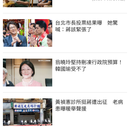
台北市長投票結果曝　她驚
喊：蔣該緊張了
翁曉玲堅持刪凍行政院預算！
韓國瑜受不了
黃禎憲診所挺蔣遭出征　老病
患曝暖舉聲援