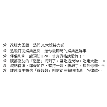
改版大回饋 熱門3C大獎接力送
追蹤訂閱娛樂星聞 給你最即時的娛樂星鮮事
伴侶和妳一起預防HPV，才有資格說愛妳！
PR
腹部脂肪的「剋星」找到了，常吃這幾物，吃走大肚
PR
囊，瘦出小蠻腰
減肥首選，檸檬加它，堅持一週，腰細了，瘦到你懷疑
PR
人生
詐慈濟主嫌信「辟穀教」叫信徒三餐喝精油 名律乾女
兒卻吃鮑魚喝紅酒