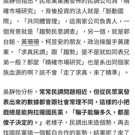
吳靜怡指出，民眾黨黨團發佈的民調公司為「精
確市場研究」，背後投資的法人就是「脈動國
際」、「共同體管理」，這兩家公司負責人，一
個背景就是「趨勢民意調查」，另一個，就是
郭
台銘
、
黃珊珊
、柯昱安的朋友，政治操盤手黃建
東，「求真民調」跟「趨勢」是不是就如同表兄
弟一般？那麼「精確市場研究」也是系出同個家
族血源的啊？該不會「走了求真，來了精準」。
吳靜怡分析，
常常民調問題相近，但從民眾黨發
表出來的數據都會跟社會常理不同，這樣的小把
戲總是能夠拉攏國民黨，「騙子能騙多久，都是
傻子決定的。」
老樣子，民調出來造個勢，再去
找國民黨搞一個藍白合作的氣勢，結果呢？來了