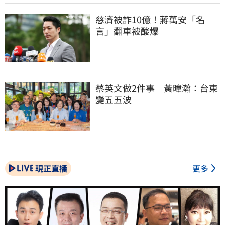
慈濟被詐10億！蔣萬安「名
言」翻車被酸爆
蔡英文做2件事　黃暐瀚：台東
變五五波
現正直播
更多