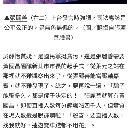
▲
張麗善
（右二）上台發言時強調，司法應該是
公平公正的，是無色無偏的。（圖／翻攝自張麗
善臉書）
吳靜怡質疑，是國民黨挺貪污，還是張麗善需要
黃國昌
醞釀新北市市長的起手式？從
葉元之
站在
那裡就不難觀察出來了，從張麗善能當壓軸嘉
賓，就不難發現了。總之，要再說一遍，「騙子
能騙多久，都是傻子決定的！」張麗善就算有黃
國昌，即便直播人數每分鐘飆漲四千人，但實質
在場人數還是脫褲爛啦！「麗善，要直播人數，
找我就好，連遊覽車錢都不用花」。