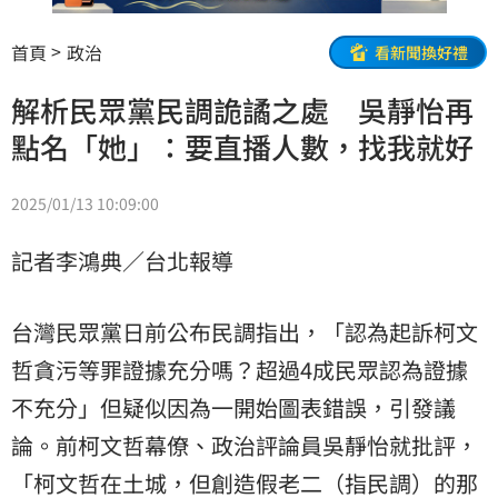
首頁
政治
看新聞換好禮
解析民眾黨民調詭譎之處 吳靜怡再
點名「她」：要直播人數，找我就好
2025/01/13 10:09:00
記者李鴻典／台北報導
台灣民眾黨日前公布民調指出，「認為起訴
柯文
哲
貪污等罪證據充分嗎？超過4成民眾認為證據
不充分」但疑似因為一開始圖表錯誤，引發議
論。前柯文哲幕僚、政治評論員吳靜怡就批評，
「柯文哲在土城，但創造假老二（指民調）的那