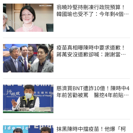
翁曉玲堅持刪凍行政院預算！
韓國瑜也受不了：今年剩4個月
你思考一下
疫苗真相曝陳時中要求道歉！
蔣萬安沒道歉卻喊：謝謝當時
的「他們」
慈濟買BNT遭詐10億！陳時中4
年前苦勸被罵 醫挖4年前貼
文：藍白全翻車
抹黑陳時中擋疫苗！他爆「柯