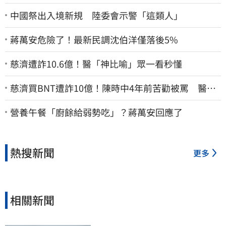
中國祭出入境新規 陸委會示警「這類人」
蔣萬安危險了！最新民調沈伯洋僅落後5%
慈濟遭詐10.6億！醫「神比喻」眾一看秒懂
慈濟買BNT遭詐10億！陳時中4年前苦勸被罵 醫挖4
年前貼文：藍白全翻車
營養午餐「廚餘給弱勢吃」？蔣萬安回應了
熱搜新聞
更多
相關新聞