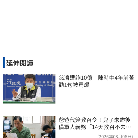
延伸閱讀
慈濟遭詐10億　陳時中4年前苦
勸1句被罵爆
爸爸代簽教召令！兒子未盡後
備軍人義務「14天教召不去」
換3個月刑期
(2026年08月06日)