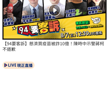
【94要客訴】慈濟買疫苗被詐10億！陳時中示警蔣柯
不道歉
現正直播