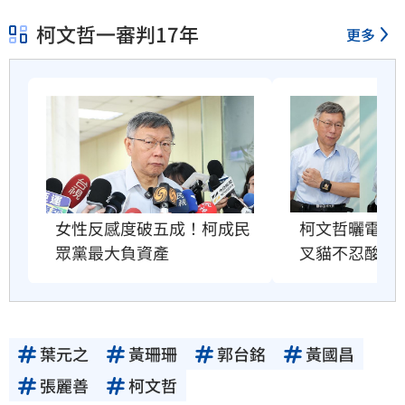
柯文哲一審判17年
更多
柯文哲曬電子
女性反感度破五成！柯成民
叉貓不忍酸爆
眾黨最大負資產
葉元之
黃珊珊
郭台銘
黃國昌
張麗善
柯文哲