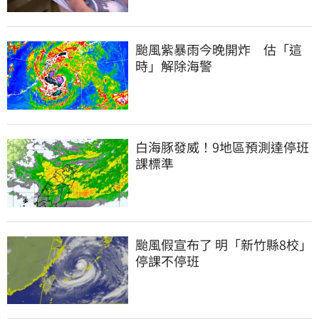
颱風紫暴雨今晚開炸　估「這
時」解除海警
白海豚發威！9地區預測達停班
課標準
颱風假宣布了 明「新竹縣8校」
停課不停班