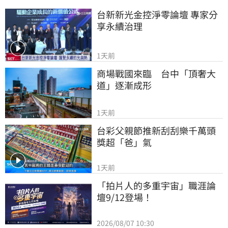
台新新光金控淨零論壇 專家分
享永續治理
1天前
商場戰國來臨　台中「頂奢大
道」逐漸成形
1天前
台彩父親節推新刮刮樂千萬頭
獎超「爸」氣
1天前
「拍片人的多重宇宙」職涯論
壇9/12登場！
2026/08/07 10:30