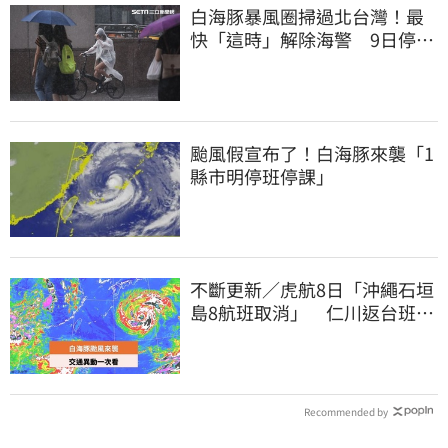
白海豚暴風圈掃過北台灣！最
快「這時」解除海警 9日停班
停課一覽
颱風假宣布了！白海豚來襲「1
縣市明停班停課」
不斷更新／虎航8日「沖繩石垣
島8航班取消」 仁川返台班機
提前1天起飛
Recommended by