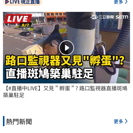
現正直播
更多
【#直播中LIVE】又見＂孵蛋＂? 路口監視器直播斑鳩
築巢駐足
熱門新聞
更多