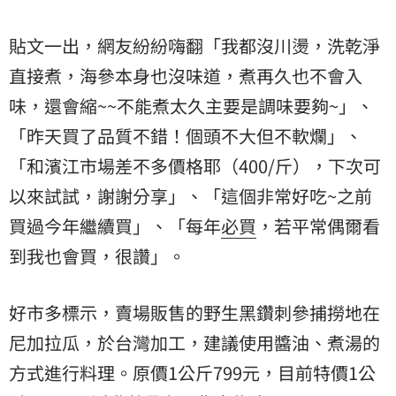
貼文一出，網友紛紛嗨翻「我都沒川燙，洗乾淨
直接煮，海參本身也沒味道，煮再久也不會入
味，還會縮~~不能煮太久主要是調味要夠~」、
「昨天買了品質不錯！個頭不大但不軟爛」、
「和濱江市場差不多價格耶（400/斤），下次可
以來試試，謝謝分享」、「這個非常好吃~之前
買過今年繼續買」、「每年
必買
，若平常偶爾看
到我也會買，很讚」。
好市多標示，賣場販售的野生黑鑽刺參捕撈地在
尼加拉瓜，於台灣加工，建議使用醬油、煮湯的
方式進行料理。原價1公斤799元，目前特價1公