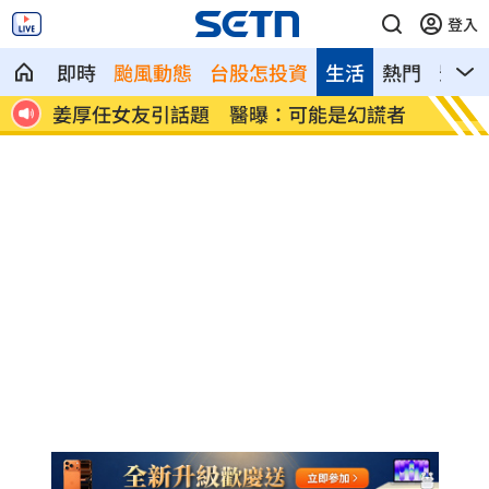
登入
即時
颱風動態
台股怎投資
生活
熱門
影音
已解除
姜厚任女友引話題 醫曝：可能是幻謊者
工程師