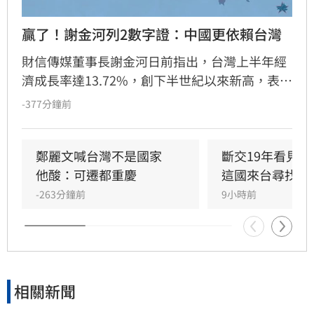
贏了！謝金河列2數字證：中國更依賴台灣
財信傳媒董事長謝金河日前指出，台灣上半年經
濟成長率達13.72%，創下半世紀以來新高，表現
遠優於中國與南韓。謝金河強調，數據顯示台灣
-377分鐘前
經濟體質強韌，尤其在半導體產業優勢下，中國
反而更依賴台灣。隨著出口結構轉變，台灣對美
出口占比已升至32%，對中港出口則大幅下降，
鄭麗文喊台灣不是國家　
斷交19年看見
顯示台灣產業積極佈局美國與新南向市場。面對
他酸：可遷都重慶
這國來台尋找商
南韓貿易逆差與地緣政治挑戰，謝金河認為政府
-263分鐘前
9小時前
應善用產業籌碼，持續優化出口佈局，並反駁長
期唱衰台灣經濟的言論，證實台灣在全球供應鏈
中仍佔據關鍵且不可替代的地位。
相關新聞