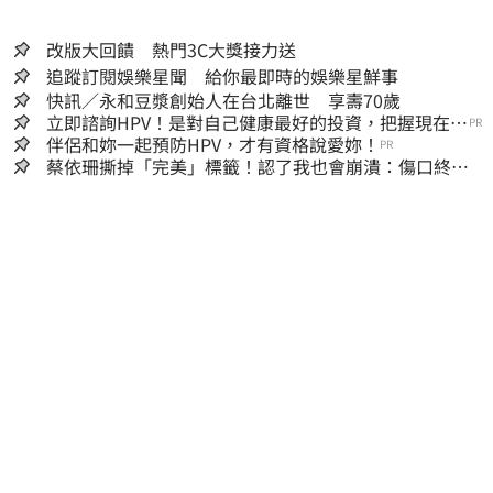
改版大回饋 熱門3C大獎接力送
追蹤訂閱娛樂星聞 給你最即時的娛樂星鮮事
快訊／永和豆漿創始人在台北離世 享壽70歲
立即諮詢HPV！是對自己健康最好的投資，把握現在不
PR
嫌晚！
伴侶和妳一起預防HPV，才有資格說愛妳！
PR
蔡依珊撕掉「完美」標籤！認了我也會崩潰：傷口終究
會癒合