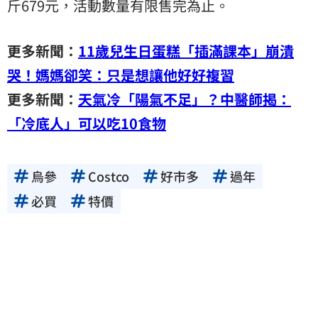
斤679元，活動數量有限售完為止。
更多新聞：
11歲兒生日蛋糕「插滿課本」崩潰
哭！媽媽卻笑：只是想讓他好好複習
更多新聞：
天氣冷「陽氣不足」？中醫師揭：
「冷底人」可以吃10食物
烏參
Costco
好市多
過年
必買
特價