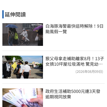
延伸閱讀
白海豚海警最快這時解除！9日
颱風假一覽
狠父母拿走補助離家8月！13子
女擠10坪屋垃圾滿地 驚見幼童
深夜遊蕩
(2026年08月09日)
政府生活補助5000元連3天發 
逾期視同放棄