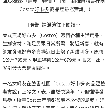
▲
Costco
「
烏參
」
特價
。（圖／翻攝自臉書社團
「Costco
好市多
商品經驗老實說」）
[廣告] 請繼續往下閱讀…
美式賣場好市多（Costco）販賣各種生活用品、
生鮮食材，滿足民眾日常所需。將近新春，就有
網友發現好市多賣場近日上架了黑鑽刺參，原價
1公斤799元、現正特價1公斤679元。貼文一出，
就引發大票網友關注。
一名女網友在臉書社團「Costco好市多 商品經驗
老實說」上發文，表示雖然快
過年
了，但懶得發
烏參，所幸Costco年前都會賣不必發的烏參，非
常方便，解放了不少家庭主婦。而Costco近日上