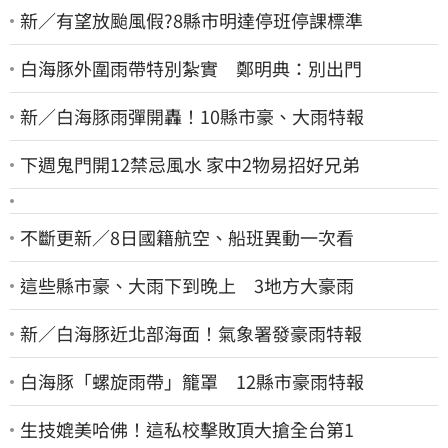
新／有望放颱風假?8縣市明達停班停課標準
白海豚外圍雨帶特別紮實 鄭明典：別出門
新／白海豚雨彈開轟！10縣市豪、大雨特報
下週鬼門開12禁忌風水 家中2物易招好兄弟
不斷更新／8日國籍航空、船班異動一次看
這些縣市豪、大雨下到晚上 3地方大豪雨
新／白海豚近北部海面！氣象署發豪雨特報
白海豚「螺旋雨帶」籠罩 12縣市豪雨特報
生技媲美哈佛！這私校擊敗頂大搶全台第1