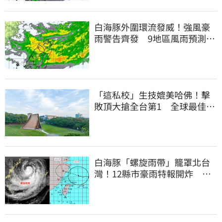
白海豚外圍環流發威！強風豪
雨警告齊發 9地區風雨預測達
停班課標準
「這私校」生技媲美哈佛！擊
敗頂大搶全台第1 全球最佳大
學學科榜出爐
白海豚「螺旋雨帶」籠罩北台
灣！12縣市豪雨特報開炸 估
這時解除海警