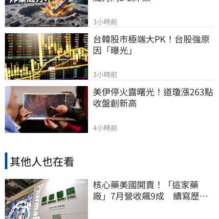
3小時前
台韓股市極端大PK！台股強原
因「曝光」
3小時前
美伊停火露曙光！道瓊漲263點
收盤創新高
4小時前
其他人也在看
核心藥美國開賣！「這家藥
廠」7月營收飆9成 續寫歷史
新高