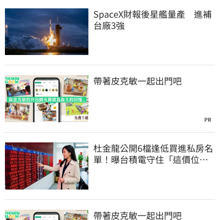
SpaceX財報後星艦量產 進補
台廠3強
帶著皮克敏一起出門吧
PR
杜金龍公開6檔逢低買進私房名
單！曝台積電守住「這價位」
才有戲
帶著皮克敏一起出門吧