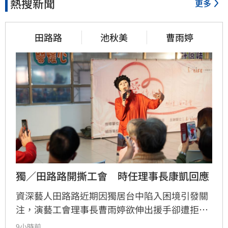
熱搜新聞
更多
田路路
池秋美
曹雨婷
獨／田路路開撕工會　時任理事長康凱回應
資深藝人田路路近期因獨居台中陷入困境引發關
注，演藝工會理事長曹雨婷欲伸出援手卻遭拒，
田路路更在直播中控訴已退會卻仍被追討一年會
9小時前