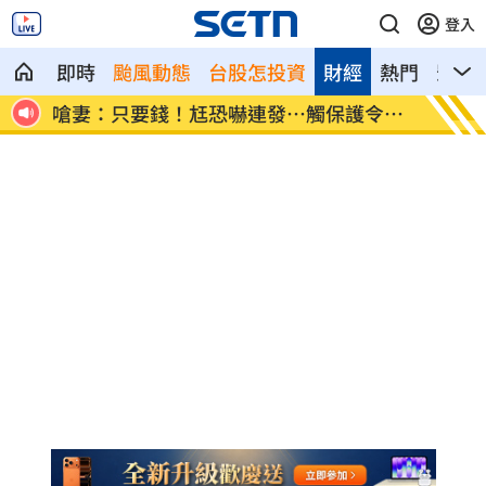
登入
即時
颱風動態
台股怎投資
財經
熱門
影音
交保
嗆妻：只要錢！尪恐嚇連發…觸保護令紅
國安基
線