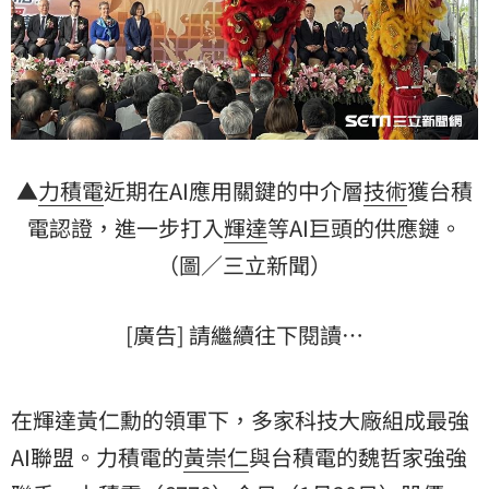
▲
力積電
近期在AI應用關鍵的中介層
技術
獲台積
電認證，進一步打入
輝達
等AI巨頭的供應鏈。
（圖／三立新聞）
[廣告] 請繼續往下閱讀…
在輝達黃仁勳的領軍下，多家科技大廠組成最強
AI聯盟。力積電的
黃崇仁
與台積電的魏哲家強強