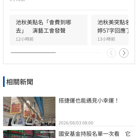
費。針對此爭議，時任理事長康凱出面澄清並無
此事，強調會費僅每月兩百餘元，工會過去曾提
供協助，但因雙方關係疏遠，加上工會營運需仰
池秋美點名「會費到哪
池秋美突點名開
賴勞健保費用運作，坦言許多問題屬個人因素。
去」　演藝工會發聲
婷57字回應了
12小時前
13小時前
相關新聞
搭捷運也能遇見小幸運！
2026/08/03 08:00
國安基金持股名單一次看　它