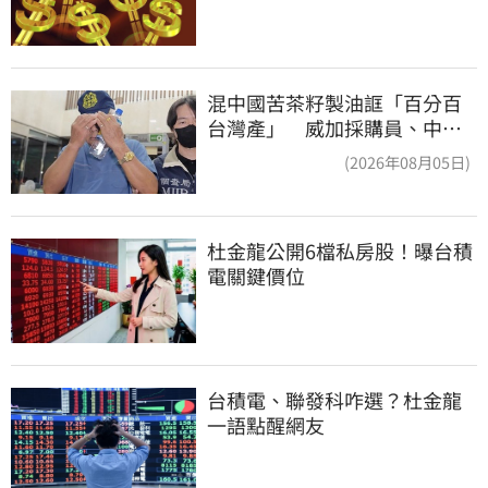
混中國苦茶籽製油誆「百分百
台灣產」 威加採購員、中間
人收押禁見
(2026年08月05日)
杜金龍公開6檔私房股！曝台積
電關鍵價位
台積電、聯發科咋選？杜金龍
一語點醒網友