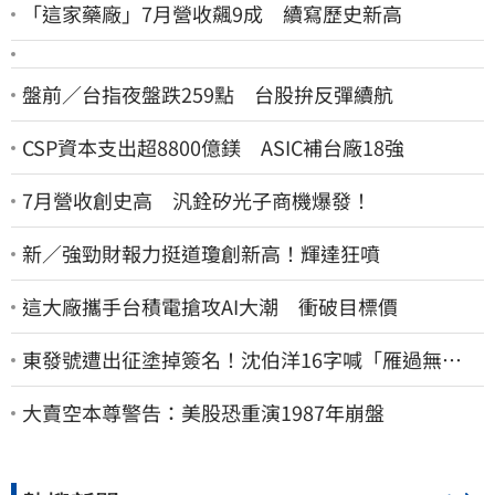
「這家藥廠」7月營收飆9成 續寫歷史新高
盤前／台指夜盤跌259點 台股拚反彈續航
CSP資本支出超8800億鎂 ASIC補台廠18強
7月營收創史高 汎銓矽光子商機爆發！
新／強勁財報力挺道瓊創新高！輝達狂噴
這大廠攜手台積電搶攻AI大潮 衝破目標價
東發號遭出征塗掉簽名！沈伯洋16字喊「雁過無
聲」 萬人讚：這就是高度
大賣空本尊警告：美股恐重演1987年崩盤