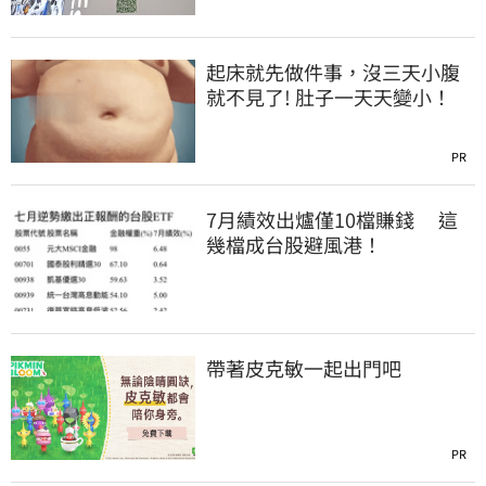
起床就先做件事，沒三天小腹
就不見了! 肚子一天天變小！
PR
7月績效出爐僅10檔賺錢 這
幾檔成台股避風港！
帶著皮克敏一起出門吧
PR