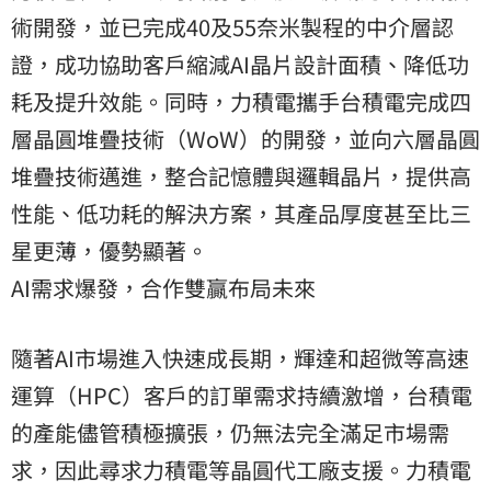
術開發，並已完成40及55奈米製程的中介層認
證，成功協助客戶縮減AI晶片設計面積、降低功
耗及提升效能。同時，力積電攜手台積電完成四
層晶圓堆疊技術（WoW）的開發，並向六層晶圓
堆疊技術邁進，整合記憶體與邏輯晶片，提供高
性能、低功耗的解決方案，其產品厚度甚至比三
星更薄，優勢顯著。
AI需求爆發，合作雙贏布局未來
隨著AI市場進入快速成長期，輝達和超微等高速
運算（HPC）客戶的訂單需求持續激增，台積電
的產能儘管積極擴張，仍無法完全滿足市場需
求，因此尋求力積電等晶圓代工廠支援。力積電