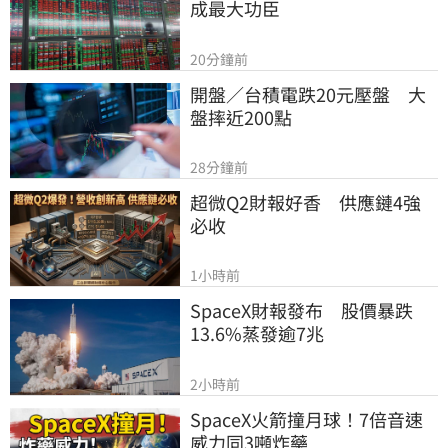
成最大功臣
20分鐘前
開盤／台積電跌20元壓盤　大
盤摔近200點
28分鐘前
超微Q2財報好香　供應鏈4強
必收
1小時前
SpaceX財報發布　股價暴跌
13.6%蒸發逾7兆
2小時前
SpaceX火箭撞月球！7倍音速
威力同3噸炸藥