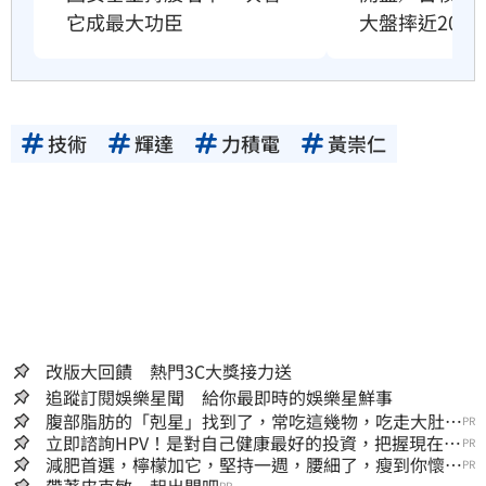
大盤摔近200
它成最大功臣
技術
輝達
力積電
黃崇仁
改版大回饋 熱門3C大獎接力送
追蹤訂閱娛樂星聞 給你最即時的娛樂星鮮事
腹部脂肪的「剋星」找到了，常吃這幾物，吃走大肚
PR
囊，瘦出小蠻腰
立即諮詢HPV！是對自己健康最好的投資，把握現在不
PR
嫌晚！
減肥首選，檸檬加它，堅持一週，腰細了，瘦到你懷疑
PR
人生
帶著皮克敏一起出門吧
PR