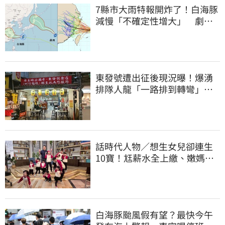
7縣市大雨特報開炸了！白海豚
減慢「不確定性增大」 劇烈
降雨狂轟3天
東發號遭出征後現況曝！爆湧
排隊人龍「一路排到轉彎」
上萬網友力挺
話時代人物／想生女兒卻連生
10寶！尪薪水全上繳、嫩媽吐
心聲：不生了
白海豚颱風假有望？最快今午