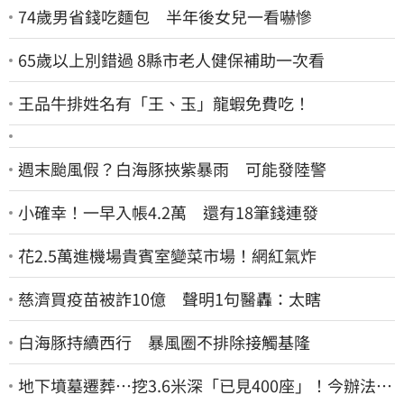
74歲男省錢吃麵包 半年後女兒一看嚇慘
65歲以上別錯過 8縣市老人健保補助一次看
王品牛排姓名有「王、玉」龍蝦免費吃！
週末颱風假？白海豚挾紫暴雨 可能發陸警
小確幸！一早入帳4.2萬 還有18筆錢連發
花2.5萬進機場貴賓室變菜市場！網紅氣炸
慈濟買疫苗被詐10億 聲明1句醫轟：太瞎
白海豚持續西行 暴風圈不排除接觸基隆
地下墳墓遷葬…挖3.6米深「已見400座」！今辦法會