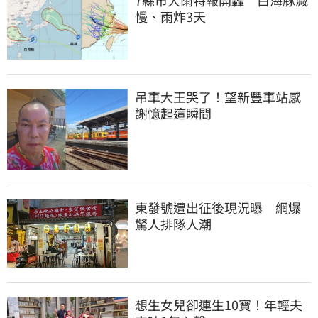
慢、雨炸3天
吊車大王哭了！望新豐車站感
謝憶起這瞬間
東發號遭出征後現況曝　網爆
驚人排隊人潮
想生女兒卻連生10寶！年輕夫