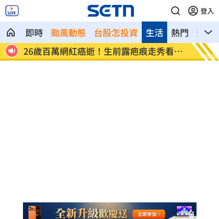
登入
即時
颱風動態
台股怎投資
生活
熱門
影音
全沒了
26歲百萬網紅癌逝！生前露疤痕走秀看哭
店家忘
網
臉