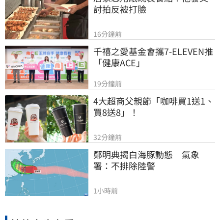
討拍反被打臉
16分鐘前
千禧之愛基金會攜7-ELEVEN推
「健康ACE」
19分鐘前
4大超商父親節「咖啡買1送1、
買8送8」！
32分鐘前
鄭明典揭白海豚動態　氣象
署：不排除陸警
1小時前