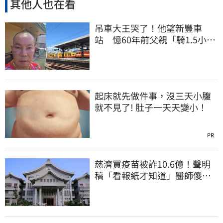
其他人也在看
吊車大王哭了！他望新豐車
站 憶60年前父親「騎1.5小時
單車載他圓夢」
起床就先做件事，沒三天小腹
就不見了! 肚子一天天變小！
PR
慈濟買疫苗被詐10.6億！聲明
稿「看報紙才知道」醫師傻
眼：太瞎了