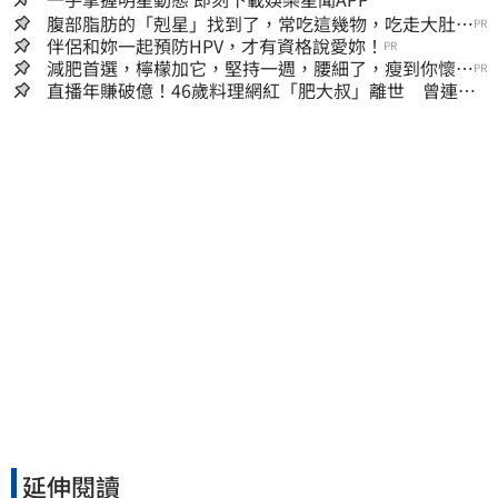
腹部脂肪的「剋星」找到了，常吃這幾物，吃走大肚
PR
囊，瘦出小蠻腰
伴侶和妳一起預防HPV，才有資格說愛妳！
PR
減肥首選，檸檬加它，堅持一週，腰細了，瘦到你懷疑
PR
人生
直播年賺破億！46歲料理網紅「肥大叔」離世 曾連播
17小時辛酸面曝
延伸閱讀