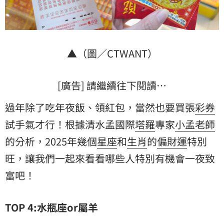
▲（圖／CTWANT）
[廣告] 請繼續往下閱讀…
過年除了吃年夜飯、領紅包，當然也要買張
彩券
試手氣才行！根據清水孟國際
塔羅
專家
小孟老師
的分析，2025年幾個
星座
和
生肖
的
偏財運
特別
旺，讓我們一起來看看哪些人特別有機會一夜致
富吧！
TOP 4:
水瓶座or屬羊