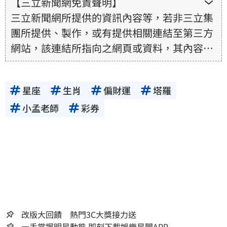
【三立新聞網免責聲明】
三立新聞網所提供的資訊內容等，若非三立集
團所提供、製作，或有提供相關連結至第三方
網站，該連結所指向之網頁或資料，其內容均
為所連結網站提供，相關權利均為該網站、內
容提供者或合法權利人所有，三立集團不擔保
星座
生肖
偏財運
塔羅
其真實性、正確性、即時性、完整性或合法
性。三立新聞網所提供的資訊內容，若其著作
小孟老師
彩券
權不屬於三立集團所有，使用者未取得內容提
供者（著作權人）許可之前，亦不得擅自轉
貼、重製、變更、散布，否則概由使用者自負
全責。
改版大回饋 熱門3C大獎接力送
一手掌握明星動態 即刻下載娛樂星聞APP