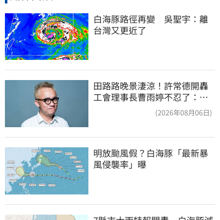
白海豚路徑再變　吳聖宇：離
台灣又更近了
田路路晚景淒涼！許常德開轟
工會理事長曹雨婷不忍了：別
只包紅包慰問
(2026年08月06日)
明放颱風假？白海豚「最新暴
風侵襲率」曝
7縣市大雨特報開轟　白海豚減