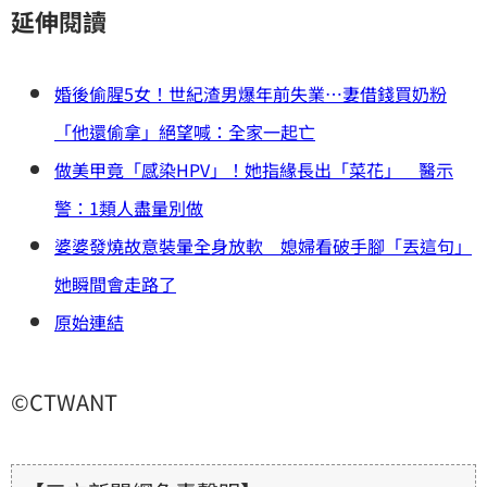
延伸閱讀
婚後偷腥5女！世紀渣男爆年前失業…妻借錢買奶粉
「他還偷拿」絕望喊：全家一起亡
做美甲竟「感染HPV」！她指緣長出「菜花」 醫示
警：1類人盡量別做
婆婆發燒故意裝暈全身放軟 媳婦看破手腳「丟這句」
她瞬間會走路了
原始連結
©CTWANT