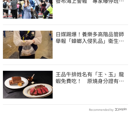
發布海上警報 專家曝停班停
課機率
日媒踢爆！養樂多高階品管師
舉報「蟑螂入侵乳品」衛生局
突擊稽查結果曝
王品牛排姓名有「王、玉」龍
蝦免費吃！ 原燒身分證有
「8」招待海鮮
Recommended by