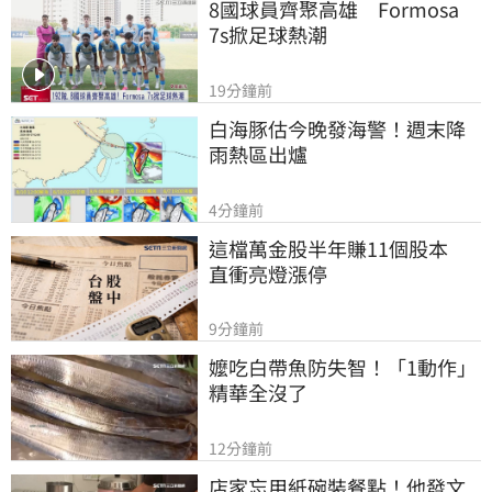
8國球員齊聚高雄　Formosa 
7s掀足球熱潮
19分鐘前
白海豚估今晚發海警！週末降
雨熱區出爐
4分鐘前
這檔萬金股半年賺11個股本　
直衝亮燈漲停
9分鐘前
嬤吃白帶魚防失智！「1動作」
精華全沒了
12分鐘前
店家忘用紙碗裝餐點！他發文