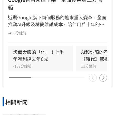
箱
近期Google旗下兩個服務的迎來重大變革，全面
推動AI升級及精簡維護成本。陪伴用戶十年的
Google 助理將退場，同時也預告Gmail將全面停
-453分鐘前
止對第三方電子郵件信箱支援。
設備大廠的「他」！上半
AI和你讀的不同
年獲利達去年6成
《時代》驚揭1
-189分鐘前
11分鐘前
相關新聞