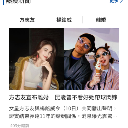
熱搜新聞
更多
方志友
楊銘威
離婚
方志友宣布離婚　昆凌曾不看好她帶球閃嫁
女星方志友與楊銘威今（10日）共同發出聲明，
證實結束長達11年的婚姻關係，消息曝光震驚娛
樂圈。回顧兩人當年奉子成婚，作為證婚人的閨
-403分鐘前