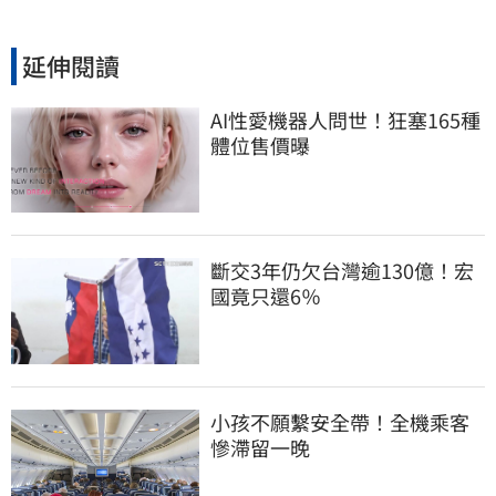
延伸閱讀
AI性愛機器人問世！狂塞165種
體位售價曝
斷交3年仍欠台灣逾130億！宏
國竟只還6％
小孩不願繫安全帶！全機乘客
慘滯留一晚