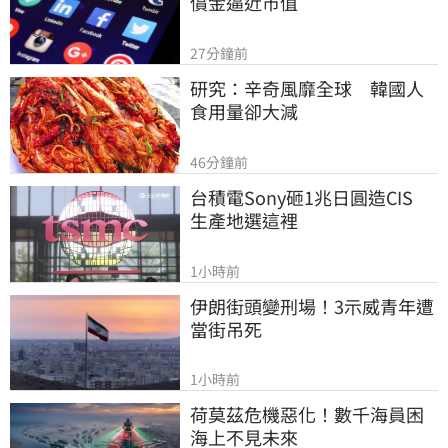
償金逼近市值
27分鐘前
研究：辛奇風靡全球　韓國人
食用量卻大減
46分鐘前
台積電Sony砸1兆日圓造CIS　
生產地選這裡
1小時前
伊朗街頭變刑場！3示威青年遭
當街吊死
1小時前
荷莫茲危機惡化！數千海員困
海上不見未來