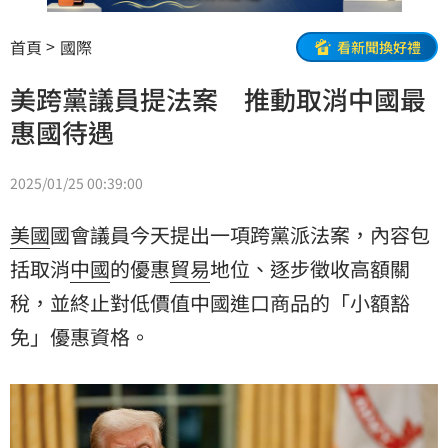
首頁
國際
看新聞換好禮
美跨黨議員提法案 推動取消中國最
惠國待遇
2025/01/25 00:39:00
美國
國會議員今天提出一項跨黨派法案，內容包
括取消
中國
的優惠
貿易
地位、逐步徵收高額關
稅，並終止對低價值中國進口商品的「小額豁
免」優惠資格。