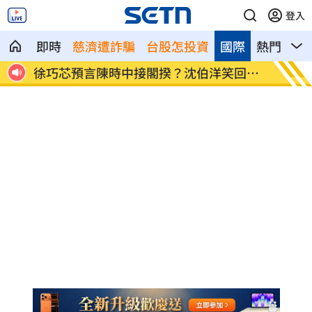
登入
即時
慈濟遭詐騙
台股怎投資
國際
熱門
影
發聲
徐巧芯預言陳時中接閣揆？沈伯洋笑回這
前女友
句
票