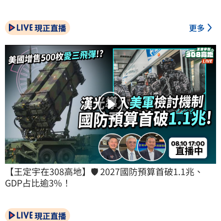
現正直播
更多
【王定宇在308高地】🛡️ 2027國防預算首破1.1兆、
GDP占比逾3%！
現正直播