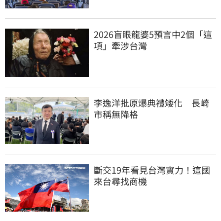
2026盲眼龍婆5預言中2個「這
項」牽涉台灣
李逸洋批原爆典禮矮化　長崎
市稱無降格
斷交19年看見台灣實力！這國
來台尋找商機