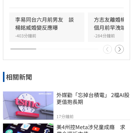
蜜昆凌，過去曾在節目中坦言，因擔心楊銘威個
性愛玩、兩人交往時間短，一度憂心好友受委
屈，甚至曾為方志友的幸福暗自操心。面對外界
李易同台六月前男友　談
方志友離婚楊銘
好奇離婚主因，雙方聲明中未詳談細節，僅強調
楊銘威婚變反應曝
個月前早洩端倪
現階段最重要的是陪伴孩子成長，未來兩人將在
-403分鐘前
-284分鐘前
各自的人生與工作崗位上繼續努力，並感謝外界
對於家庭隱私的尊重，
相關新聞
外媒勸「忘掉台積電」 2檔AI股
更值抱長期
17分鐘前
美4州控Meta涉兒童成癮　求