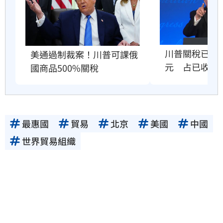
川普關稅已退還
美通過制裁案！川普可課俄
元　占已收稅
國商品500%關稅
最惠國
貿易
北京
美國
中國
世界貿易組織