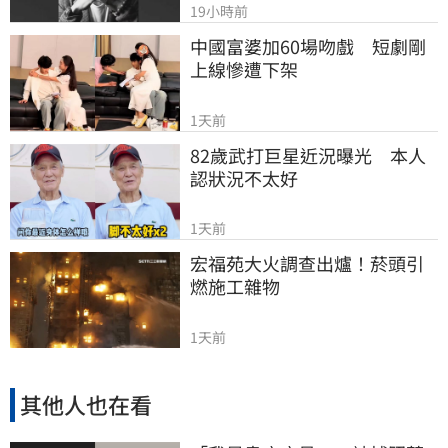
19小時前
中國富婆加60場吻戲　短劇剛
上線慘遭下架
1天前
82歲武打巨星近況曝光　本人
認狀況不太好
1天前
宏福苑大火調查出爐！菸頭引
燃施工雜物
1天前
其他人也在看