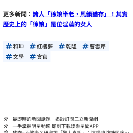
更多新聞：
誇人「徐娘半老，風韻猶存」！其實
歷史上的「徐娘」是位淫蕩的女人
和珅
紅樓夢
乾隆
曹雪芹
文學
貪官
最即時的新聞話題 追蹤訂閱三立新聞網
一手掌握明星動態 即刻下載娛樂星聞APP
豬肉=不健康？研究揭「驚人真相」：這樣吃防糖尿病、