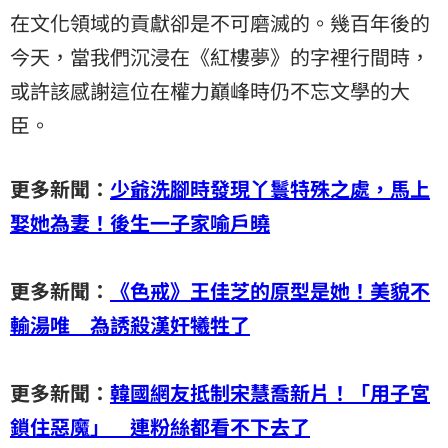
在文化領域的貢獻卻是不可磨滅的。幾百年後的
今天，當我們沉浸在《紅樓夢》的字裡行間時，
或許該感謝這位在權力巔峰時仍不忘文學的大
臣。
更多新聞：
少爺洗腳時發現丫鬟特殊之處，馬上
娶她為妻！後生一子家喻戶曉
更多新聞：
《色戒》王佳芝的原型是她！美貌不
輸湯唯 為誘殺漢奸犧牲了
更多新聞：
韓國網友抵制宋慧喬新片！「用子宮
鎖住惡魔」 連粉絲都看不下去了