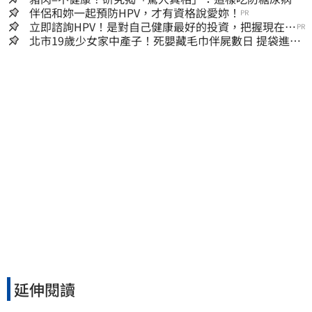
降膽固醇
伴侶和妳一起預防HPV，才有資格說愛妳！
PR
立即諮詢HPV！是對自己健康最好的投資，把握現在不
PR
嫌晚！
北市19歲少女家中產子！死嬰藏毛巾伴屍數日 提袋進派
出所嚇壞警員
延伸閱讀