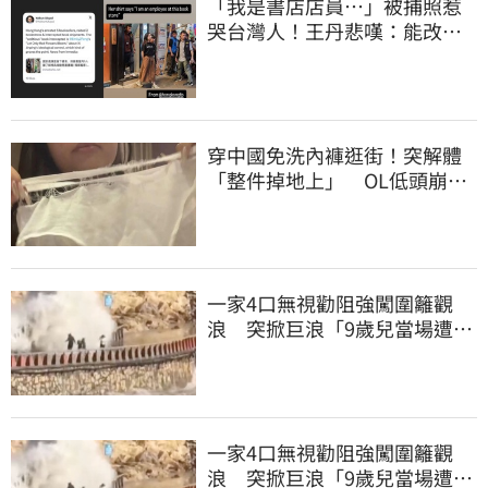
「我是書店店員⋯」被捕照惹
哭台灣人！王丹悲嘆：能改變
世界的只有勇氣
穿中國免洗內褲逛街！突解體
「整件掉地上」 OL低頭崩
潰：腰上剩鬆緊帶
一家4口無視勸阻強闖圍籬觀
浪 突掀巨浪「9歲兒當場遭捲
入海」
一家4口無視勸阻強闖圍籬觀
浪 突掀巨浪「9歲兒當場遭捲