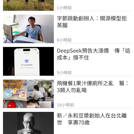
1小時前
字節跳動創辦人：開源模型拒
蒸餾
8小時前
DeepSeek預告大漲價　傳「這
成本」撐不住
9小時前
飛機餐1果汁爆廁所之亂　醫：
3類人勿亂喝
18小時前
新／永和豆漿創始人在台北離
世　享壽70歲