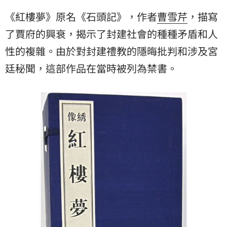
《紅樓夢》原名《石頭記》，作者
曹雪芹
，描寫
了賈府的興衰，揭示了封建社會的種種矛盾和人
性的複雜。由於對封建禮教的隱晦批判和涉及宮
廷秘聞，這部作品在當時被列為禁書。