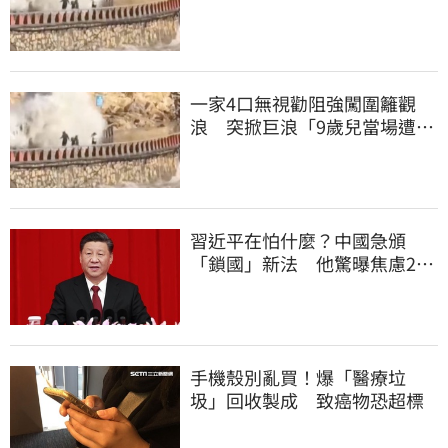
入海」
一家4口無視勸阻強闖圍籬觀
浪 突掀巨浪「9歲兒當場遭捲
入海」
習近平在怕什麼？中國急頒
「鎖國」新法 他驚曝焦慮2
事：恐慌鞏固政權
手機殼別亂買！爆「醫療垃
圾」回收製成 致癌物恐超標