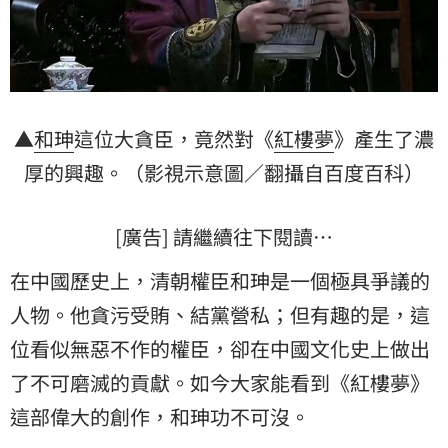
▲
和珅
這位大貪臣，竟然對《
紅樓夢
》產生了濃
厚的興趣。（影視示意圖／翻攝自百度百科）
[廣告] 請繼續往下閱讀…
在中國歷史上，清朝權臣和珅是一個極具爭議的
人物。他貪污受賄、結黨營私；但有趣的是，這
位看似無惡不作的權臣，卻在中國文化史上做出
了不可磨滅的貢獻。如今大家能看到《紅樓夢》
這部偉大的創作，和珅功不可沒。