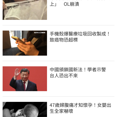
上」　OL崩潰
手機殼爆醫療垃圾回收製成！
致癌物恐超標
中國頒鎖國新法！學者示警　
台人恐出不來
47歲婦腹痛才知懷孕！女嬰出
生全家嚇壞