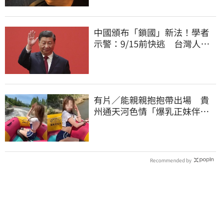
中國頒布「鎖國」新法！學者
示警：9/15前快逃 台灣人也
被規範恐出不來
有片／能親親抱抱帶出場 貴
州通天河色情「爆乳正妹伴
漂」 暗黑價碼曝
Recommended by