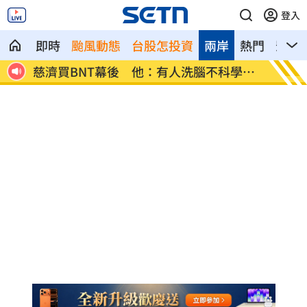
登入
即時
颱風動態
台股怎投資
兩岸
熱門
影音
第2
慈濟買BNT幕後 他：有人洗腦不科學概
殘疾父
念
句