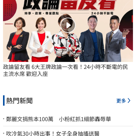
政論留友看 6大王牌政論一次看！24小時不斷電的民
主流水席 歡迎入座
熱門新聞
更多
鄭麗文捐熊本100萬 小粉紅抓1細節轟辱華
吹冷氣30小時出事！女子全身抽搐送醫