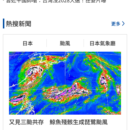
熱搜新聞
更多
日本
颱風
日本氣象廳
又見三颱共存　鯨魚殘骸生成琵鷺颱風