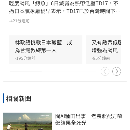
輕度颱風「鯨魚」6日減弱為熱帶低壓TD17，不
過日本氣象廳稍早表示，TD17已於台灣時間下午
14時升級今年第16號颱風「琵鷺」（Peilou），
-421分鐘前
加上原有兩個颱風「白海豚」、「昌鴻」，目前
西太平洋共有三個颱風共存。
林政語挑戰日本職籃　成
又有熱帶低壓生
為台灣教練第一人
增強為颱風
-195分鐘前
-85分鐘前
相關新聞
問AI種田出事　老農照配方噴
藥結果全死光