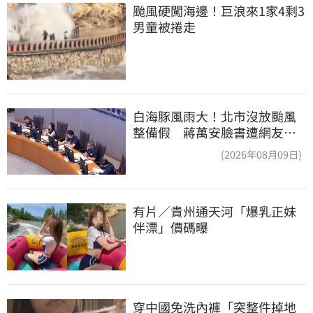
颱風硬闖海邊！巨浪來1家4剩3 
男童被捲走
白海豚風雨大！北市沒放颱風
整備假 蔣萬安臉書遭網友灌
爆：標準在哪？
(2026年08月09日)
有片／貴州通天河「爆乳正妹
伴漂」價碼曝
穿中國免洗內褲「突整件掉地