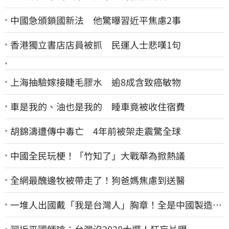
中國急頒鎖國新法 他驚曝習近平焦慮2事
香港獨立書店店員被抓 民運人士悲嘆1句
上海抽驗嫁接睫毛膠水 逾8成含致癌敏物
車是我的、油也是我的 睡車竟被收住宿費
胡錦濤遭傳中毒亡 4年前被架走震驚全球
中國全民玩梗！「竹知了」大戰華為掀熱議
全網最醜邊牧被帶走了！狗爸媽焦慮到送醫
一堆人出國戴「我是台灣人」胸章！全是中國製造
Cheap酸：精神分裂
習近平國師嗆：台灣沒2028大選！狂妄片曝