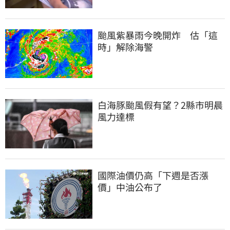
颱風紫暴雨今晚開炸　估「這
時」解除海警
白海豚颱風假有望？2縣市明晨
風力達標
國際油價仍高「下週是否漲
價」中油公布了