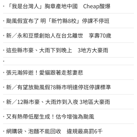
「我是台灣人」胸章產地中國 Cheap酸爆
颱風假宣布了 明「新竹縣8校」停課不停班
新／永和豆漿創始人在台北離世 享壽70歲
這些縣市豪、大雨下到晚上 3地方大豪雨
張元瀚猝逝！愛貓跟著走惹妻悲
新／有望放颱風假?8縣市明達停班停課標準
新／12縣市豪、大雨炸到入夜 3地區大豪雨
又有熱帶低壓生成！估今增強為颱風
網購袋、泡麵不能回收 違規最高罰6千