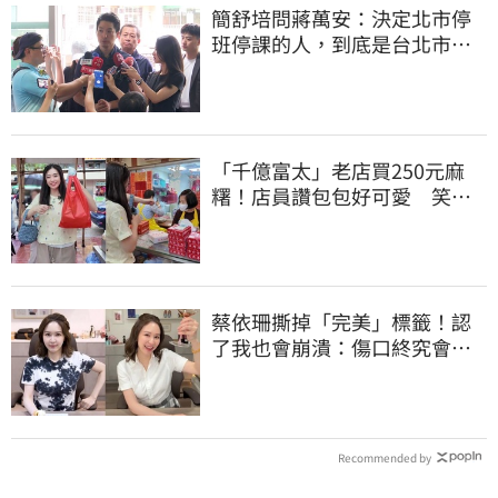
簡舒培問蔣萬安：決定北市停
班停課的人，到底是台北市
長，還是氣象署？
「千億富太」老店買250元麻
糬！店員讚包包好可愛 笑
回：我自己做的
蔡依珊撕掉「完美」標籤！認
了我也會崩潰：傷口終究會癒
合
Recommended by