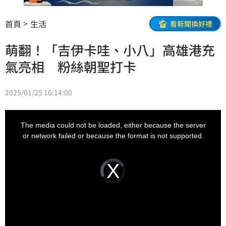
首頁
生活
看新聞換好禮
萌翻！「吉伊卡哇、小八」高雄港充
氣亮相 粉絲朝聖打卡
2025/01/25 16:14:00
This
is
a
The media could not be loaded, either because the server
modal
window.
or network failed or because the format is not supported.
Video
Player
is
loading.