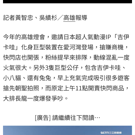
記者黃智忠、吳繢杉／
高雄
報導
今年的高雄燈會，邀請日本超人氣動漫IP「
吉伊
卡哇
」化身巨型裝置在愛河灣登場，搶賺商機，
快閃店也開張，粉絲提早來排隊，動線混亂一度
火氣很大。另外3隻巨型公仔，包含吉伊卡哇、
小八貓、還有兔兔，早上充氣完成吸引很多遊客
搶先朝聖拍照，而原定上午11點開賣快閃商品，
大排長龍一度爆發爭吵。
[廣告] 請繼續往下閱讀…