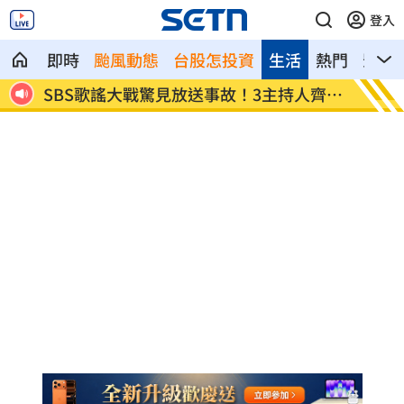
登入
即時
颱風動態
台股怎投資
生活
熱門
影音
病危
SBS歌謠大戰驚見放送事故！3主持人齊卡
清大校
住
了