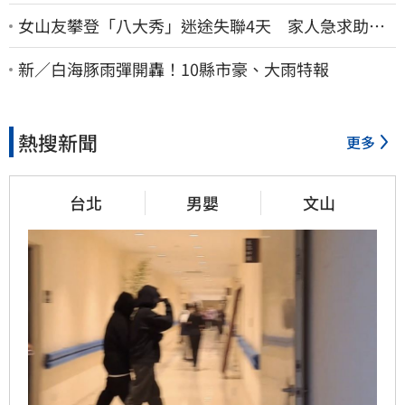
女山友攀登「八大秀」迷途失聯4天 家人急求助：
剩我媽還沒找到
新／白海豚雨彈開轟！10縣市豪、大雨特報
熱搜新聞
更多
台北
男嬰
文山