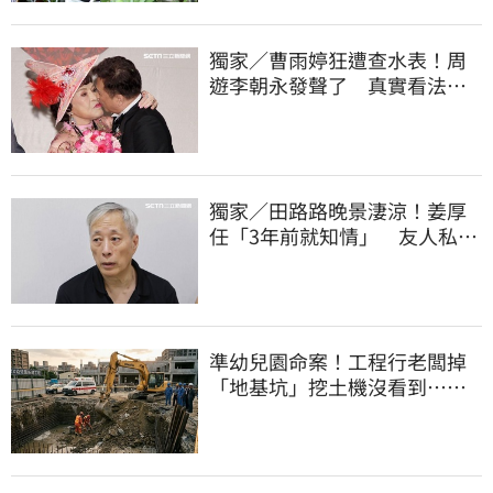
獨家／曹雨婷狂遭查水表！周
遊李朝永發聲了 真實看法曝
光
獨家／田路路晚景淒涼！姜厚
任「3年前就知情」 友人私下
援助內幕曝光
準幼兒園命案！工程行老闆掉
「地基坑」挖土機沒看到…下
土石活埋他