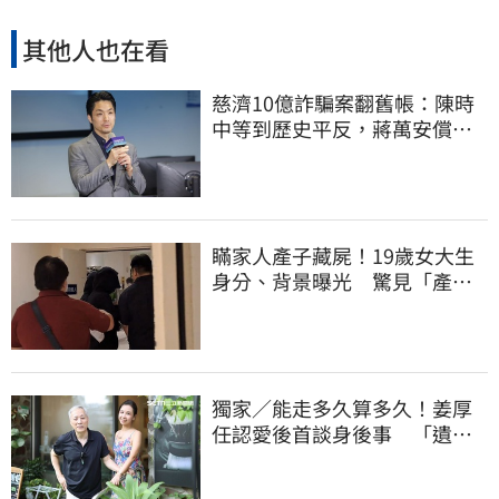
其他人也在看
慈濟10億詐騙案翻舊帳：陳時
中等到歷史平反，蔣萬安償還
2022政治利息
瞞家人產子藏屍！19歲女大生
身分、背景曝光 驚見「產檢
紀錄全空白」
獨家／能走多久算多久！姜厚
任認愛後首談身後事 「遺囑
進度」曝光