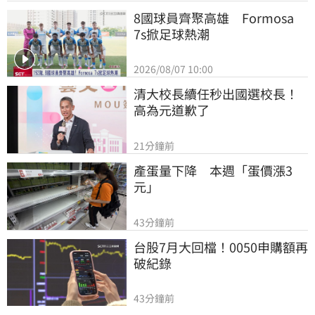
8國球員齊聚高雄　Formosa 
7s掀足球熱潮
2026/08/07 10:00
清大校長續任秒出國選校長！
高為元道歉了
21分鐘前
產蛋量下降　本週「蛋價漲3
元」
43分鐘前
台股7月大回檔！0050申購額再
破紀錄
43分鐘前