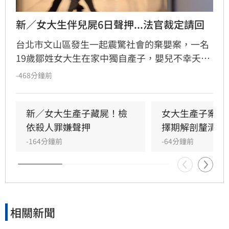
新／女大生伴兒屍6日聲押...法官裁定請回
台北市文山區發生一起震驚社會的棄嬰案，一名
19歲鄒姓女大生在家中獨自產子，嬰兒不幸夭折
後，她竟將遺體藏於房內數日，直至飄散異味才
-468分鐘前
由家屬發現並報案。檢方初步相驗後，考量嬰屍
狀態與案情疑點，將擇期解剖釐清確切死因。鄒
女雖涉犯殺人罪嫌重大，且有湮滅證據之虞遭檢
新／女大生產子藏屍！檢
女大生產子案暫
方聲請羈押，但台北地方法院審理後，認定其無
依殺人罪嫌聲押
擇期解剖釐清死
逃亡之虞，裁定無保請回。此案揭露了年輕女性
-164分鐘前
-64分鐘前
隱匿懷孕的社會隱憂，全案目前正由檢警深入調
查中，釐清嬰兒死亡真相與鄒女當時的犯罪動
機，後續司法進度備受各界高度關注。
相關新聞