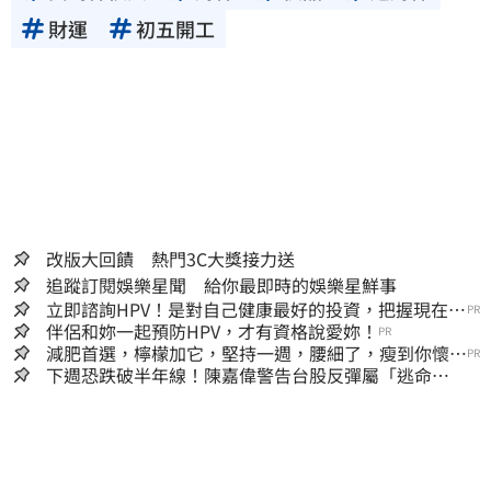
財運
初五開工
改版大回饋 熱門3C大獎接力送
追蹤訂閱娛樂星聞 給你最即時的娛樂星鮮事
立即諮詢HPV！是對自己健康最好的投資，把握現在不
PR
嫌晚！
伴侶和妳一起預防HPV，才有資格說愛妳！
PR
減肥首選，檸檬加它，堅持一週，腰細了，瘦到你懷疑
PR
人生
下週恐跌破半年線！陳嘉偉警告台股反彈屬「逃命
波」：空頭大屠殺剛開始