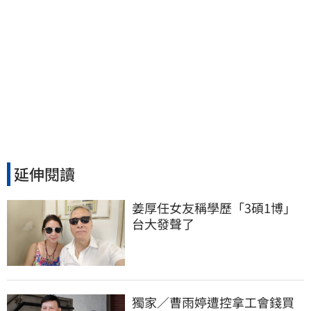
延伸閱讀
姜厚任女友稱學歷「3碩1博」 
台大發聲了
獨家／曹雨婷遭控拿工會錢買