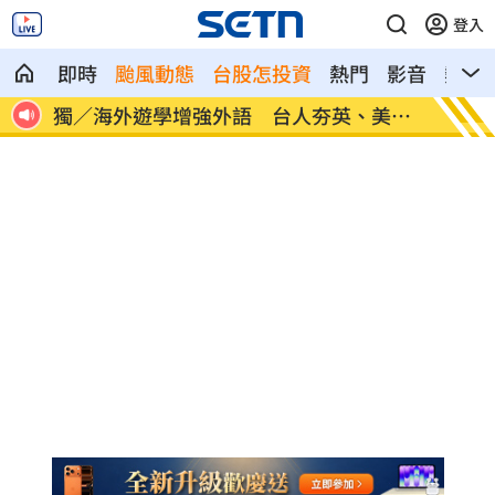
登入
即時
颱風動態
台股怎投資
熱門
影音
熱搜
30
獨／海外遊學增強外語 台人夯英、美、
長尾獼
加
因