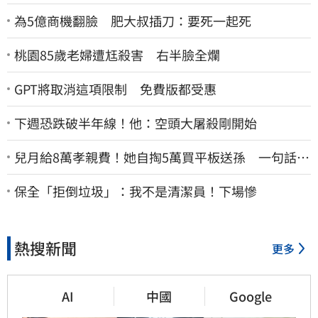
為5億商機翻臉 肥大叔插刀：要死一起死
桃園85歲老婦遭尪殺害 右半臉全爛
GPT將取消這項限制 免費版都受惠
下週恐跌破半年線！他：空頭大屠殺剛開始
兒月給8萬孝親費！她自掏5萬買平板送孫 一句話愣
原地「傷心不已」
保全「拒倒垃圾」：我不是清潔員！下場慘
熱搜新聞
更多
AI
中國
Google