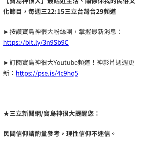
【
寶島神很大
】最貼近生活、關係你我的民俗文
化節目，每週三22:15
三立台灣台
29
頻道
►按讚寶島神很大粉絲團，掌握最新消息：
https://bit.ly/3n9Sb9C
►訂閱寶島神很大Youtube頻道！神影片週週更
新：
https://pse.is/4c9hq5
★
三立新聞網
/
寶島神很大提醒您：
民間信仰請酌量參考，理性信仰不迷信。