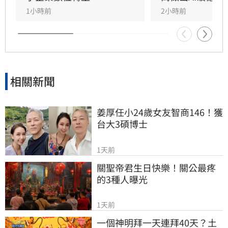
待的AI技術創新慘遭好評翻車。
1小時前
2小時前
相關新聞
姜厚任小24歲女友智商146！獲
台大3碩博士
1天前
關聖帝君生日快樂！關公最疼
的3種人曝光
1天前
一個神明拜一天連拜40天？土