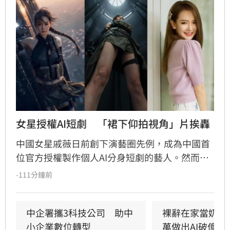
女星授權AI短劇　「裙下仰拍視角」片挨轟
中國女星戚薇日前創下演藝圈先例，成為中國首
位官方授權製作個人AI分身短劇的藝人。然而，
由戚薇AI分身演出的首部作品《末日盛夏》今（7
-111分鐘前
日）釋出首波宣傳影片後，畫面中的運鏡手法卻
意外引爆全網怒火。預告片開場採用「裙下仰拍
視角」，鏡頭直接從角色雙腿之間低角度直視裙
中企署攜3科技公司　助中
裸辭在家當奶爸
底，被指帶有強烈的偷窺暗示，導致原本備受期
小企業數位轉型
萬做出AI破億神