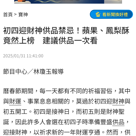
首頁
寶神
看新聞換好禮
初四迎財神供品禁忌！蘋果、鳳梨酥
竟然上榜 建議供品一次看
2025/01/31 11:41:00
節目中心／林瓊玉報導
曆春節期間，每一天都有不同的祈福習俗，其中
與
財運
、事業息息相關的，莫過於初四迎
財神
與
初五開工
。初四是接神日，而初五則是財神聖
誕，因此許多人會選在初四子時準備豐盛
供品
，
迎接財神，以祈求新的一年財運亨通。然而，供