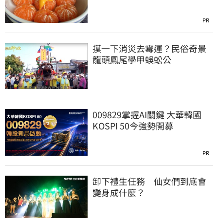
PR
摸一下消災去霉運？民俗奇景
龍頭鳳尾學甲蜈蚣公
009829掌握AI關鍵 大華韓國
KOSPI 50今強勢開募
PR
卸下禮生任務 仙女們到底會
變身成什麼？