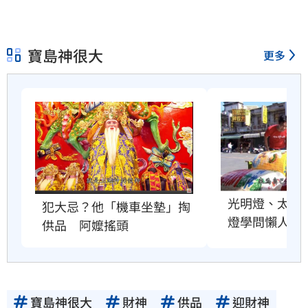
寶島神很大
更多
光明燈、太歲
犯大忌？他「機車坐墊」掏
燈學問懶人包
供品　阿嬤搖頭
寶島神很大
財神
供品
迎財神