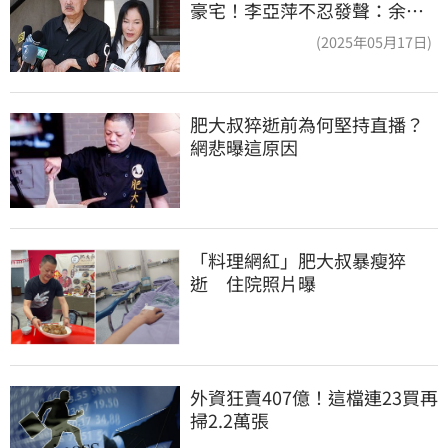
豪宅！李亞萍不忍發聲：余天
管工會都貼錢
(2025年05月17日)
肥大叔猝逝前為何堅持直播？
網悲曝這原因
「料理網紅」肥大叔暴瘦猝
逝　住院照片曝
外資狂賣407億！這檔連23買再
掃2.2萬張