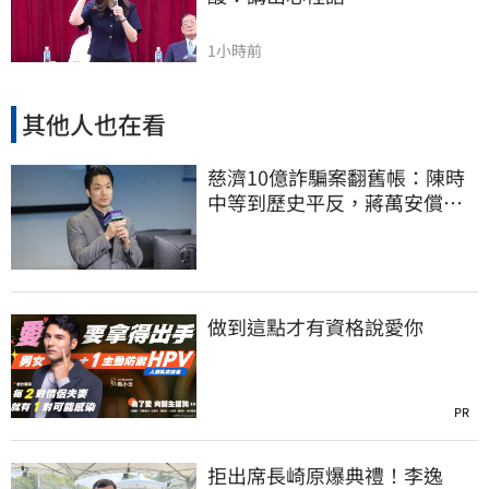
1小時前
其他人也在看
慈濟10億詐騙案翻舊帳：陳時
中等到歷史平反，蔣萬安償還
2022政治利息
做到這點才有資格說愛你
PR
拒出席長崎原爆典禮！李逸