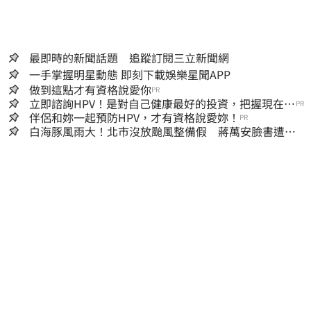
最即時的新聞話題 追蹤訂閱三立新聞網
一手掌握明星動態 即刻下載娛樂星聞APP
做到這點才有資格說愛你
PR
立即諮詢HPV！是對自己健康最好的投資，把握現在不
PR
嫌晚！
伴侶和妳一起預防HPV，才有資格說愛妳！
PR
白海豚風雨大！北市沒放颱風整備假 蔣萬安臉書遭網
友灌爆：標準在哪？