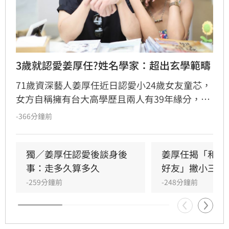
3歲就認愛姜厚任?姓名學家：超出玄學範疇
71歲資深藝人姜厚任近日認愛小24歲女友童芯，
女方自稱擁有台大高學歷且兩人有39年緣分，引
發熱議。隨後女方過往背景遭網友起底，包括多
-366分鐘前
重姓名及婚史遭質疑，網友紛紛提醒姜厚任防
騙。姓名學家吳睿穎指出，女方成年後兩度改姓
恐有違反姓名條例疑慮，且其自稱三歲即認定對
獨／姜厚任認愛後談身後
姜厚任揭「和女
方為老公的說法邏輯矛盾。吳睿穎直言，這段戀
事：走多久算多久
好友」撇小三傳
情的人設背景過於離奇，已完全超出玄學範疇，
-259分鐘前
-248分鐘前
引發各界對女方真實動機的廣泛討論，這段戀情
也因此成為近期演藝圈備受矚目的焦點話題。