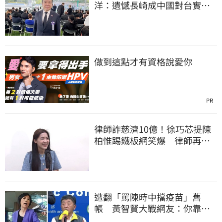
洋：遺憾長崎成中國對台實施
法律戰的執行工具
做到這點才有資格說愛你
PR
律師詐慈濟10億！徐巧芯提陳
柏惟踢鐵板網笑爆 律師再曬1
照補刀
遭翻「罵陳時中擋疫苗」舊
帳 黃智賢大戰網友：你靠我
活下來的