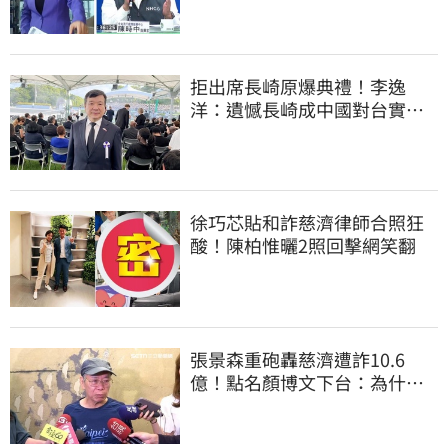
拒出席長崎原爆典禮！李逸
洋：遺憾長崎成中國對台實施
法律戰的執行工具
徐巧芯貼和詐慈濟律師合照狂
酸！陳柏惟曬2照回擊網笑翻
張景森重砲轟慈濟遭詐10.6
億！點名顏博文下台：為什麼
這麼好騙？