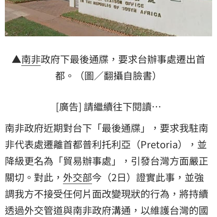
▲
南非
政府下最後通牒，要求台辦事處遷出首
都。（圖／翻攝自臉書）
[廣告] 請繼續往下閱讀…
南非政府近期對台下「最後通牒」，要求我
駐南
非代表處
遷離首都普利托利亞（Pretoria），並
降級
更名為「貿易辦事處」，引發台灣方面嚴正
關切。對此，
外交部
今（2日）證實此事，並強
調我方不接受任何片面改變現狀的行為，將持續
透過外交管道與南非政府溝通，以維護台灣的國