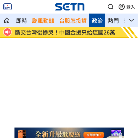
登入
即時
颱風動態
台股怎投資
政治
熱門
影音
創歷
斷交台灣後慘哭！中國金援只給這國26萬
新北人
冠