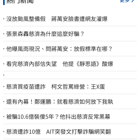
沒放颱風整備假 蔣萬安臉書遭網友灌爆
張景森轟慈濟為什麼這麼好騙？
他曝風雨現況、問蔣萬安：放假標準在哪？
看完慈濟內部信失望 他提《靜思語》酸爆
慈濟買疫苗遭詐 柯文哲罵綠營：王X蛋
還有內幕！鄭運鵬：就看慈濟如何放下我執
被騙10.6億裝傻5年？他抖出慈濟反常黑幕
慈濟遭詐10億 AIT突發文打擊詐騙網笑翻