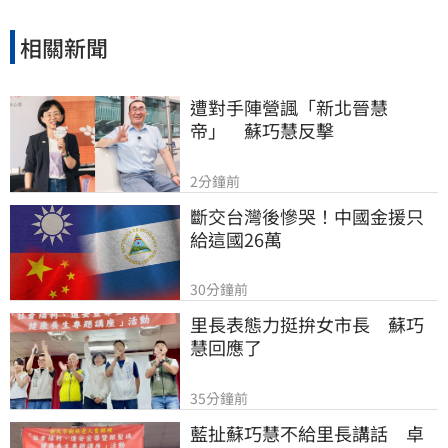
相關新聞
遭對手陣營諷「新北晉慧
帝」　蘇巧慧反擊
2分鐘前
斷交台灣後慘哭！中國金援只
給這國26萬
30分鐘前
里長表態力挺拚女市長　蘇巧
慧回應了
35分鐘前
藍扯蘇巧慧不給里長講話　卓