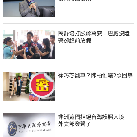
簡舒培打臉蔣萬安：巴威沒陸
警卻超前放假
徐巧芯翻車？陳柏惟曬2照回擊
非洲這國拒絕台灣護照入境　
外交部發聲了