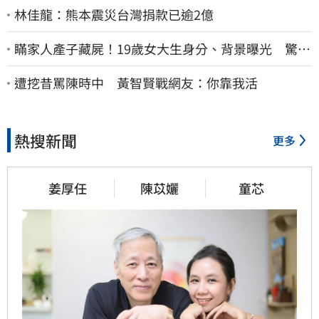
林佳龍：熊本震災台灣捐款已逾2億
瞞家人產子藏屍！19歲女大生身分、背景曝光 驚見
「產檢紀錄全空白」
遭挖昔罵陳時中 黃智賢戰網友：你靠我活
熱搜新聞
更多
姜厚任
陳苡孋
童芯