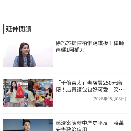
延伸閱讀
徐巧芯提陳柏惟踢鐵板！律師
再曬1照補刀
「千億富太」老店買250元麻
糬！店員讚包包好可愛 笑
回：我自己做的
(2026年08月08日)
慈濟案陳時中歷史平反　蔣萬
安失政治信用