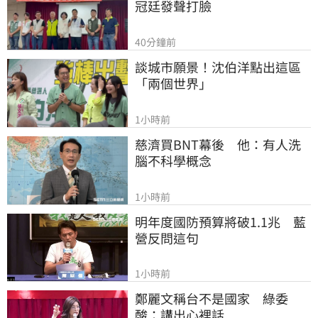
冠廷發聲打臉
40分鐘前
談城市願景！沈伯洋點出這區
「兩個世界」
1小時前
慈濟買BNT幕後　他：有人洗
腦不科學概念
1小時前
明年度國防預算將破1.1兆　藍
營反問這句
1小時前
鄭麗文稱台不是國家　綠委
酸：講出心裡話