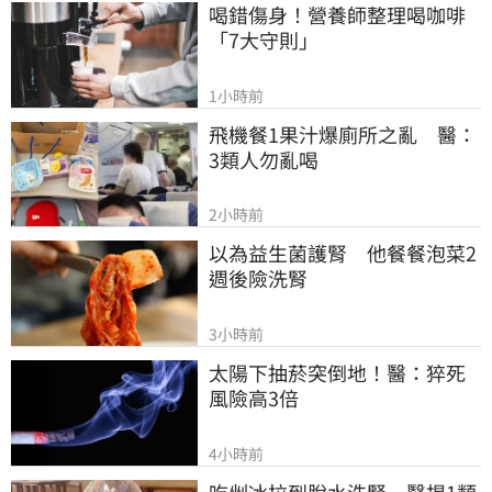
喝錯傷身！營養師整理喝咖啡
「7大守則」
1小時前
飛機餐1果汁爆廁所之亂　醫：
3類人勿亂喝
2小時前
以為益生菌護腎　他餐餐泡菜2
週後險洗腎
3小時前
太陽下抽菸突倒地！醫：猝死
風險高3倍
4小時前
吃剉冰拉到脫水洗腎　醫揭1類