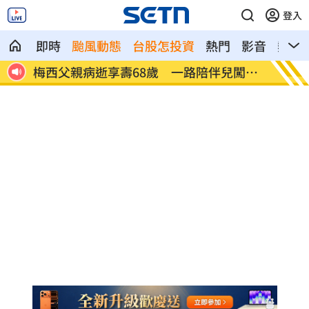
登入
即時
颱風動態
台股怎投資
熱門
影音
熱搜
報降
梅西父親病逝享壽68歲 一路陪伴兒闖足
5登山
壇
體