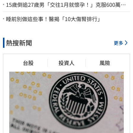
15歲倒追27歲男「交往1月就懷孕！」克服600萬債
務 36歲美魔女當阿嬤了
睡前別做這些事！醫揭「10大傷腎排行」
熱搜新聞
更多
台股
投資人
風險