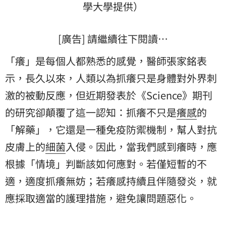
學大學提供）
[廣告] 請繼續往下閱讀…
「癢」是每個人都熟悉的感覺，醫師張家銘表
示，長久以來，人類以為抓癢只是身體對外界刺
激的被動反應，但近期發表於《Science》期刊
的研究卻顛覆了這一認知：抓癢不只是
癢感
的
「解藥」，它還是一種免疫防禦機制，幫人對抗
皮膚
上的
細菌
入侵。因此，當我們感到癢時，應
根據「情境」判斷該如何應對。若僅短暫的不
適，適度抓癢無妨；若癢感持續且伴隨發炎，就
應採取適當的護理措施，避免讓問題惡化。