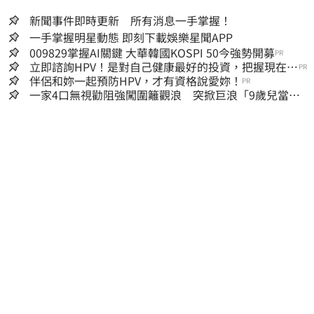
新聞事件即時更新 所有消息一手掌握！
一手掌握明星動態 即刻下載娛樂星聞APP
009829掌握AI關鍵 大華韓國KOSPI 50今強勢開募
PR
立即諮詢HPV！是對自己健康最好的投資，把握現在不
PR
嫌晚！
伴侶和妳一起預防HPV，才有資格說愛妳！
PR
一家4口無視勸阻強闖圍籬觀浪 突掀巨浪「9歲兒當場
遭捲入海」