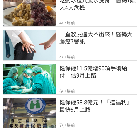
人4大危機
4小時前
一直放屁還大不出來！醫揭大
腸癌3警訊
4小時前
健保砸11.5億增90項手術給
付　估9月上路
6小時前
健保砸68.8億元！「這福利」
最快9月上路
7小時前