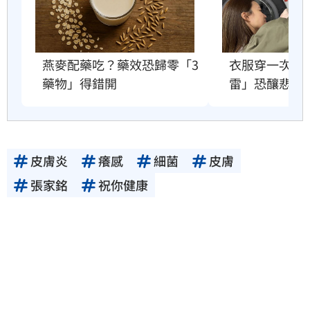
衣服穿一次就
燕麥配藥吃？藥效恐歸零「3
雷」恐釀悲劇
藥物」得錯開
皮膚炎
癢感
細菌
皮膚
張家銘
祝你健康