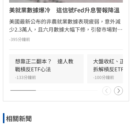
美就業數據爆冷　這信號Fed升息警報降溫
美國最新公布的非農就業數據表現疲弱，意外減
少2.3萬人，且六月數據大幅下修，引發市場對聯
準會九月升息預期降溫。經濟學家預測，美國核
-395分鐘前
心CPI將放緩至五年新低，這使得聯準會維持利
率不變的可能性大增。專家分析，雖然通膨控制
仍是政策核心，但疲軟的就業市場將促使聯準會
想靠正二翻本？　達人教
大盤收紅、正二
採取更謹慎的觀察態度。此外，房市需求疲軟與
戰槓反ETF心法
拆解槓反ETF秒
供應改善有助於緩解通膨壓力。下周將公布的七
-133分鐘前
-100分鐘前
月CPI與PPI數據，將成為市場預判聯準會後續政
策走向的關鍵指標，投資人需密切留意相關報告
對金融市場的影響。
相關新聞