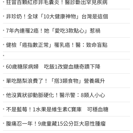
狂冒百顆紅疹非毛囊炎！醫診斷出罕見疾病
非珍奶！全球「10大健康神物」台灣是這個
7年內連罹2癌！她「愛吃3款點心」惹禍
健檢「癌指數正常」罹乳癌！醫：致命盲點
60歲糖尿病婦 吃飯1改變血糖奇蹟下降
單吃酪梨浪費了！「搭3類食物」營養飆升
他沒異狀卻動脈硬化！醫示警：8類人小心
不是藍莓！1水果是維生素C寶庫 可穩血糖
腹痛忍一年！9歲童藏15公分巨大惡性腫瘤