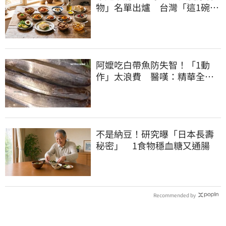
物」名單出爐 台灣「這1碗」
霸氣上榜
阿嬤吃白帶魚防失智！「1動
作」太浪費 醫嘆：精華全沒
了
不是納豆！研究曝「日本長壽
秘密」 1食物穩血糖又通腸
Recommended by