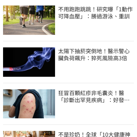
不用跑跑跳跳！研究曝「1動作
可降血壓」：勝過游泳、重訓
太陽下抽菸突倒地！醫示警心
臟負荷飆升：猝死風險高3倍
狂冒百顆紅疹非毛囊炎！醫
「診斷出罕見疾病」：好發這
族群
不是珍奶！全球「10大健康神