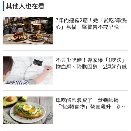
其他人也在看
7年內連罹2癌！她「愛吃3款點
心」惹禍 醫警告不戒早晚有
肝癌
不只少吃鹽！專家曝「1吃法」
控血壓、降膽固醇 2週就有感
單吃酪梨浪費了！營養師揭
「搭3類食物」營養飆升 別再
加蜂蜜