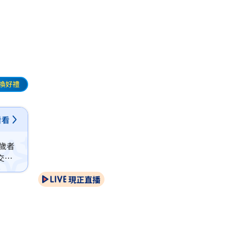
換好禮
看看
歲者
交，
現正直播