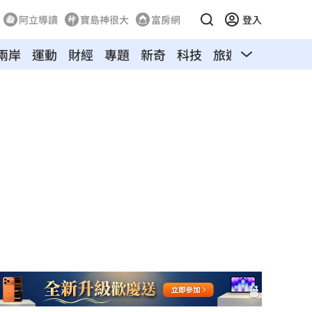
阿立導讀
寶島神很大
富房網
登入
兩岸
運動
財經
專題
新奇
科技
旅遊
汽車
寵物