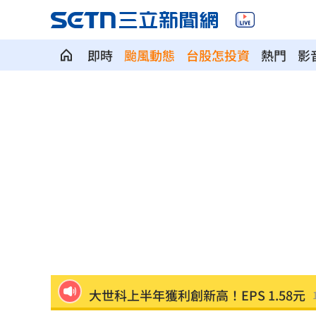
即時
颱風動態
台股怎投資
熱門
影
潘裕文閃退歌壇 周定緯曝私下真實互
華邦電Q2獲利創高！上半年EPS達7.65
割頸案受害家屬揭這真相！指加害者無
林安可二軍連轟有原因 好友陳傑憲揭
韓國羽球大師賽發威 蘇力揚挺進男單8
大世科上半年獲利創新高！EPS 1.58元