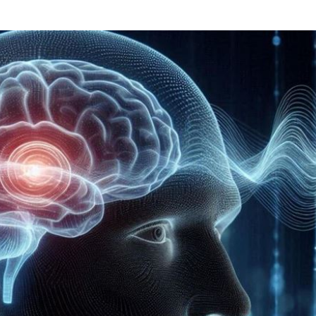
打算
18:37
份
18:37
王
18:35
鎮煞
18:22
15