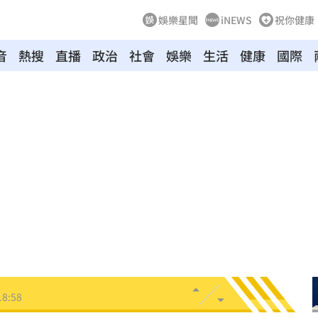
娛樂星聞
iNEWS
祝你健康
音
熱搜
直播
政治
社會
娛樂
生活
健康
國際
動
19:11
元
19:10
誠意
19:08
內幕
19:07
強
19:01
18:58