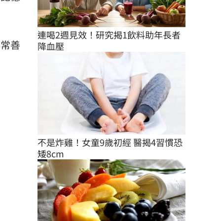
連喝2週見效！研究揭1飲料助年長者
非常善
降血壓
不是炸雞！女童9歲初經 醫揭4習慣恐
矮8cm