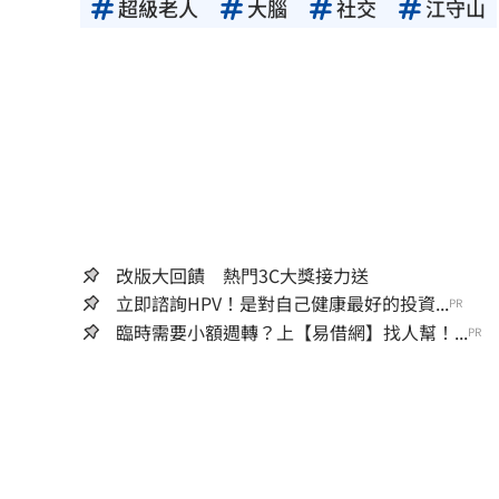
超級老人
大腦
社交
江守山
改版大回饋 熱門3C大獎接力送
立即諮詢HPV！是對自己健康最好的投資...
PR
臨時需要小額週轉？上【易借網】找人幫！...
PR