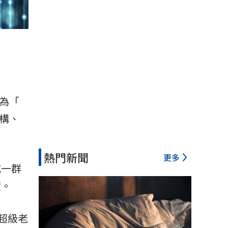
為「
構、
熱門新聞
更多
究一群
度。
「超級老