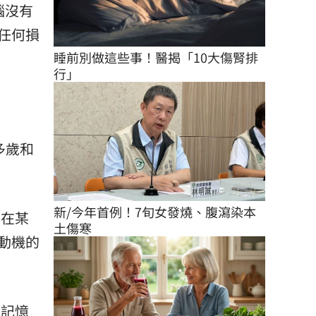
腦沒有
任何損
睡前別做這些事！醫揭「10大傷腎排
行」
多歲和
新/今年首例！7旬女發燒、腹瀉染本
。在某
土傷寒
動機的
在記憶