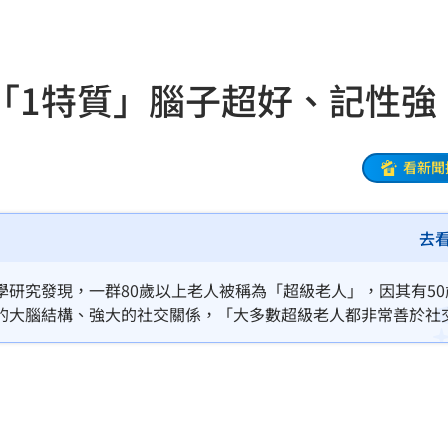
果曝
18:56
陸警
18:55
「1特質」腦子超好、記性強
品廠
18:55
噴出
18:49
看新聞
曝光
18:48
去
曝
18:46
奇怪
18:44
研究發現，一群80歲以上老人被稱為「超級老人」，因其有50
的大腦結構、強大的社交關係，「大多數超級老人都非常善於社
餡
18:43
色
18:38
車
18:38