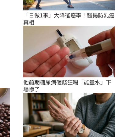
「日做1事」大降罹癌率！醫揭防乳癌
真相
他前期糖尿病砸錢狂喝「能量水」下
場慘了