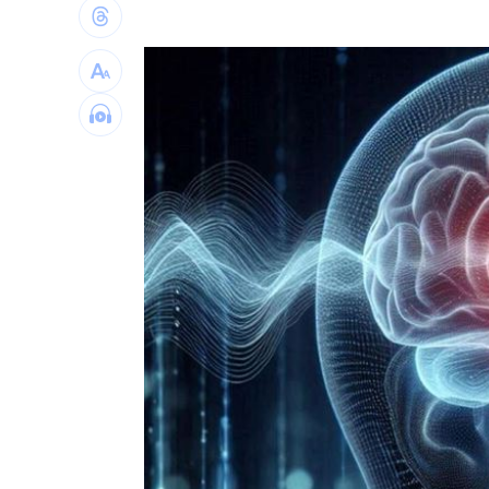
陳冠偉體脂升高亮警訊 葉總無下二軍
Gmail將砍重要功能 官方：建議提前備
梅西梅開二度 登北美聯賽盃歷史進球
挖童骨後頻出意外 台積電嘉義廠請神
台灣彩券開獎直播中
20:31
LIVE三立+24小時直播
15:27
三立iNEWS新聞台線上直播
18:00
理想混蛋號召粉絲跨海追星吃美食！
18: