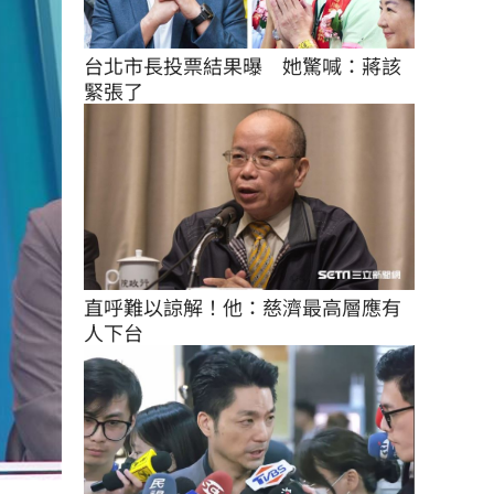
台北市長投票結果曝　她驚喊：蔣該
緊張了
直呼難以諒解！他：慈濟最高層應有
人下台