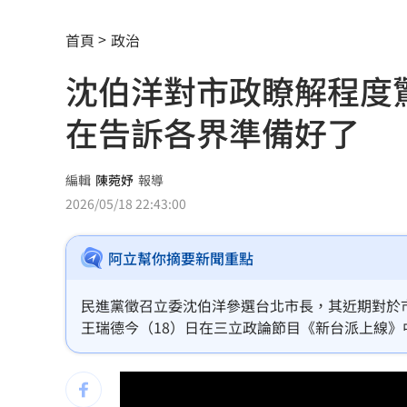
健檢「癌指數正常」罹乳癌！醫：致命
首頁
政治
張清芳父親節曬亡父遺照！神似五官引
沈伯洋對市政瞭解程度
全聯廣告遭轟AI味太重！導演親上火線
在告訴各界準備好了
白海豚雨彈炸台中！東海大學周邊成漂
孫安佐轉發舊片喊中二病 遭前經紀人
編輯
陳菀妤
報導
2026/05/18 22:43:00
前進深藍鐵票區！沈伯洋掃街遇女子叫
阿立幫你摘要新聞重點
《東!帶我走》卡司曝光！大咖台東接力
瑪丹娜背後推手 69歲大咖製作人家中
民進黨徵召立委沈伯洋參選台北市長，其近期對於
王瑞德今（18）日在三立政論節目《新台派上線
不滿被碎念 尪抓狂揮金屬拐杖殺妻遭
有理地回答。
籃球賽幽靈隊伍灌水 廠商認了：是AI