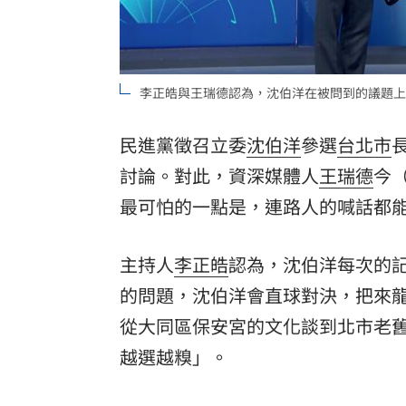
李正皓與王瑞德認為，沈伯洋在被問到的議題上
民進黨徵召立委
沈伯洋
參選
台北市
討論。對此，資深媒體人
王瑞德
今
最可怕的一點是，連路人的喊話都
主持人
李正皓
認為，沈伯洋每次的
的問題，沈伯洋會直球對決，把來
從大同區保安宮的文化談到北市老
越選越糗」。