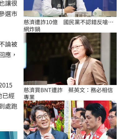
也讓很
參選市
慈濟遭詐10億　國民黨不認錯反嗆⋯
網炸鍋
不論被
回應，
015
慈濟買BNT遭詐　蔡英文：務必相信
他已經
專業
到處跑