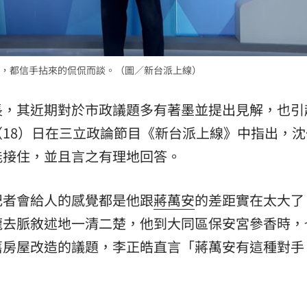
，都信手拈來的侃侃而談。（圖／新台派上線）
長，其近期對於市政議題多有著墨並提出見解，也引
（18）日在三立政論節目《新台派上線》中指出，沈
能接住，並且言之有理地回答。
記者會給人的感覺都是他跟
蔣萬安
的差距實在太大了
龍去脈敘述地一清二楚，他到大同區保安宮參香時，
舊房屋改造的議題，李正皓直言「蔣萬安有這種對手