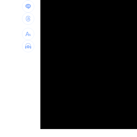
掐頸列車長互毆！75歲翁頭破血流怒告
謝金燕凌晨淚憶豬哥亮！一句話藏深情
遭謝金河轟「顛倒黑白」 蔣萬安回應
台灣彩券開獎直播中
20:31
LIVE三立+24小時直播
15:27
三立iNEWS新聞台線上直播
18:00
AI時代！威力馬導入智慧營運系統提升
商場戰國來臨 台中「頂奢大道」逐漸
台彩父親節推新刮刮樂千萬頭獎超「爸
「拍片人的多重宇宙」職涯論壇9/12登