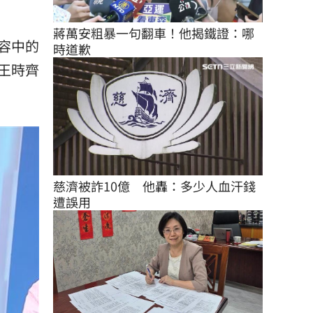
蔣萬安粗暴一句翻車！他揭鐵證：哪
容中的
時道歉
王時齊
慈濟被詐10億　他轟：多少人血汗錢
遭誤用