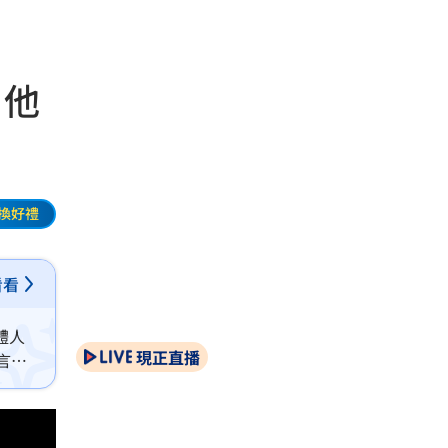
：他
換好禮
看看
體人
現正直播
言之