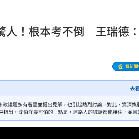
盲點
12:28
熱議
12:26
驚人！根本考不倒 王瑞德
回應
12:24
漂河
12:21
怒嗆
12:20
看新聞
囂
12:20
去
唱
12:17
離世
12:10
市政議題多有著墨並提出見解，也引起熱烈討論。對此，資深媒
》中指出，沈伯洋最可怕的一點是，連路人的喊話都能接住，並且
收押
12:07
生成
12:03