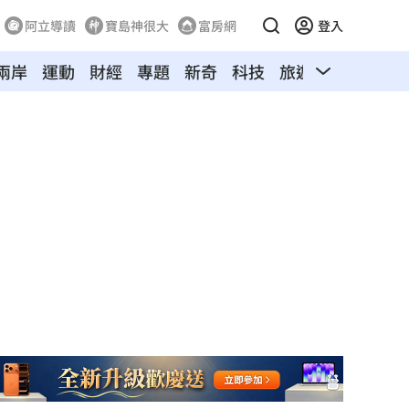
阿立導讀
寶島神很大
富房網
登入
兩岸
運動
財經
專題
新奇
科技
旅遊
汽車
寵物