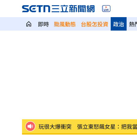
即時
颱風動態
台股怎投資
政治
熱
朴寶劍替爸扛8億債 昔宣布破產仍不埋
青春回來了！「阿妹妹」睽違27年驚喜
星宇航空往返沖繩「全取消」加班機也
白海豚逼近越晚越有感！估雨彈從北轟
酒客吃完螺殼丟隔壁桌 引發熱炒店大
玩很大爆衝突 張立東怒飆女星：把我
別被休旅外型騙了！Audi新Q3根本是鋼