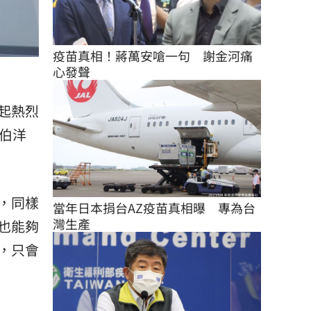
疫苗真相！蔣萬安嗆一句　謝金河痛
心發聲
起熱烈
伯洋
，同樣
當年日本捐台AZ疫苗真相曝　專為台
灣生產
也能夠
，只會