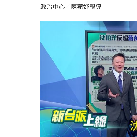
政治中心／陳菀妤報導
8國球員齊聚高雄 Formosa 7s掀足球
理想混蛋號召粉絲跨海追星吃美食！
18: