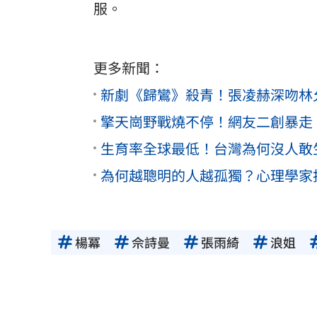
服。
更多新聞：
新劇《歸鸞》殺青！張凌赫深吻林
擎天崗野戰燒不停！網友二創暴走
生育率全球最低！台灣為何沒人敢
為何越聰明的人越孤獨？心理學家
楊冪
佘詩曼
張雨綺
浪姐