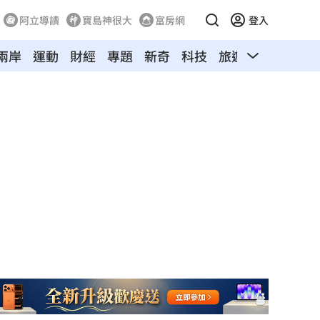
阿立導讀
寶島神很大
富房網
登入
兩岸
運動
財經
專題
新奇
科技
旅遊
汽車
寵物