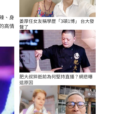
辣、身
姜厚任女友稱學歷「3碩1博」 台大發
的高情
聲了
肥大叔猝逝前為何堅持直播？網悲曝
這原因