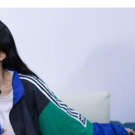
槓警
00:23
鎮濤
00:22
趨緩
00:19
懂事
00:12
」氣
12:00
成形
12:00
場！
10:30