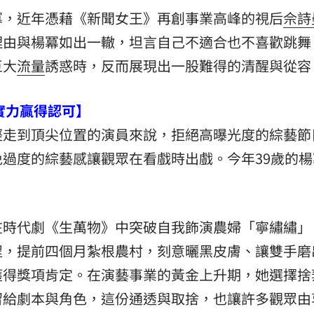
冪，近年憑藉《新聞女王》再創事業高峰的視后
佘詩
理由與楊冪如出一轍，坦言自己不適合也不喜歡跳舞
巨大
流量
誘惑時，反而展現出一股難得的清醒與從容
實力贏得認可】
經走到頂尖位置的演員來說，拒絕高曝光度的綜藝節
過度的綜藝感讓觀眾在看戲時出戲。今年39歲的楊
。
在時代劇《生萬物》中突破自我飾演農婦「寧繡繡」
程，提前四個月紮根農村，刻意曬黑皮膚、讓雙手磨
獲得獎項肯定。在演藝事業的黃金上升期，她選擇捨
留給劇本與角色，這份通透與取捨，也讓許多觀眾由