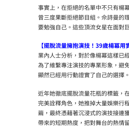
事實上，在拒絕的名單中不只有楊
曾三度果斷拒絕節目組。佘詩曼的
要勉強自己。這些頂流女星在面對
【擺脫流量擁抱演技！39歲楊冪用
業內人士分析，對於像楊冪這樣已
為了維繫專注演技的專業形象，避免
顯然已經用行動證實了自己的選擇
近年她徹底擺脫流量花瓶的標籤，
完美詮釋角色，她推掉大量娛樂行
繭，最終憑藉著沉浸式的演技接連
帶來的短期熱度，把對舞台的熱情