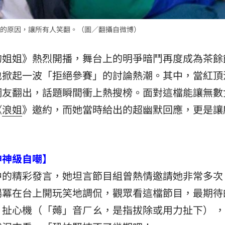
熱潮
10:00
的原因，讓所有人笑翻。（圖／翻攝自微博）
15
的姐姐》熱烈開播，舞台上的明爭暗鬥再度成為茶餘
也掀起一波「拒絕參賽」的討論熱潮。其中，當紅頂
網友翻出，話題瞬間衝上熱搜榜。面對這檔能讓無數
《
浪姐
》邀約，而她當時給出的超幽默回應，更是讓
神神級自嘲】
中的精彩發言，她坦言節目組曾熱情邀請她非常多次
楊冪在台上開玩笑地調侃，觀眾看這檔節目，最期待
扯心機（「薅」音ㄏㄠ，是指拔除或用力扯下） 