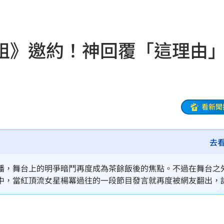
物
01:17
！
01:03
姐》邀約！神回覆「這理由
47
油
00:43
看新聞
擊
00:41
去
0萬
00:36
、加
00:31
播，舞台上的明爭暗鬥再度成為茶餘飯後的焦點。不過在舞台之
中，當紅頂流女星楊冪過往的一段節目發言就再度被網友翻出，
原因
00:26
金機會，楊冪自曝多次拒絕《浪姐》邀約，而她當時給出的超幽