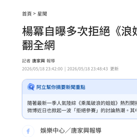
宏福苑大火調查出爐！菸頭引燃施工雜
首頁
星聞
定投10年翻逾5倍 這檔吸引存股族卡位
楊冪自曝多次拒絕《浪
新／四指齊揚！台指期飆破500點
00:48
翻全網
慈濟遭詐10.6億元！全款拿回解方曝
00:
稱龍蝦咬完就吐 爆李世宗要信徒喝精
記者
唐家興
報導
2026/05/18 23:42:00
2026/05/18 23:48:43
更新
樂天女孩淚揭往事 愛意表達障礙遭重
阿立幫你摘要新聞重點
一張百萬太貴！他公開高價股買法：賺3
獨／海外遊學增強外語 台人夯英、美
隨著最新一季人氣陸綜《乘風破浪的姐姐》熱烈開
微博近日也掀起一波「拒絕參賽」的討論熱潮。其
長尾獼猴失控狂襲居民！官方追查異常
瞬間衝上熱搜榜。面對這檔能讓無數女星翻紅的黃
應，更是讓所有人笑翻。（記者唐家興）
娛樂中心／唐家興報導
伊波拉失控！專家憂病毒恐已突變
00:23