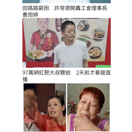
田路路窮困　許常德開轟工會理事長
曹雨婷
97萬網紅肥大叔驟逝　2天前才暴瘦直
播