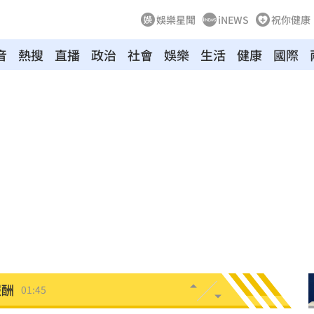
娛樂星聞
iNEWS
祝你健康
音
熱搜
直播
政治
社會
娛樂
生活
健康
國際
拉鋸
03:10
分
03:08
創高
03:06
:53
報酬
01:45
！
01:20