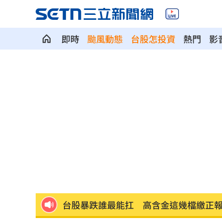
即時
颱風動態
台股怎投資
熱門
影
華許9月升息？ING：匯市在他與戰爭間
老後離婚財產怎麼分？ 丈夫退休金拒
「這餐飲集團」擺脫陰霾！上半年營收
賓士S500擋浩劫！車主這話暖哭全網
01
台股暴跌誰最能扛 高含金這幾檔繳正
Q2獲利年增221% 愛普*EPS衝4.18元