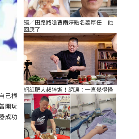
獨／田路路嗆曹雨婷點名姜厚任　他
回應了
網紅肥大叔猝逝！網淚：一直覺得怪
自己根
曾開玩
器成功