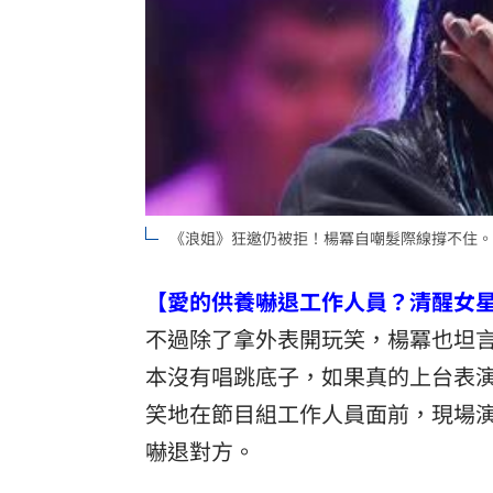
《浪姐》狂邀仍被拒！楊冪自嘲髮際線撐不住。
【愛的供養嚇退工作人員？清醒女
不過除了拿外表開玩笑，楊冪也坦
本沒有唱跳底子，如果真的上台表
笑地在節目組工作人員面前，現場
嚇退對方。