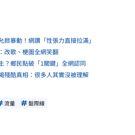
允掀暴動！網讚「性張力直接拉滿」
：改歌、梗圖全網笑翻
生？鄉民點破「1關鍵」全網認同
揭殘酷真相：很多人其實沒被理解
流量
髮際線