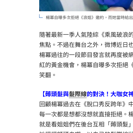
8國球員齊聚高雄 Formosa 7s掀足球
楊冪自曝多次拒絕《浪姐》邀約，而她當時給出
理想混蛋號召粉絲跨海追星吃美食！
18:
隨著最新一季人氣陸綜《乘風破浪
焦點。不過在舞台之外，微博近日
楊冪
過往的一段節目發言就再度被
紅的黃金機會，楊冪自曝多次拒絕
笑翻。
【薅頭髮與
髮際線
的對決！大咖女
回顧楊冪過去在《脫口秀反跨年》
每一次都是想都沒想就直接拒絕。
就是看姐姐們在後台互相「薅頭髮」