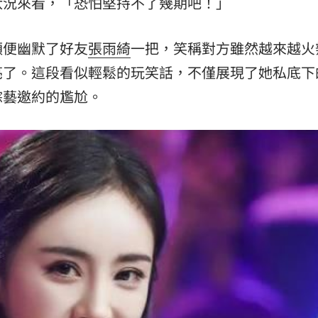
狀況來看，「恐怕堅持不了幾期吧！」
順便幽默了好友
張雨綺
一把，笑稱對方雖然越來越火
亮了。這段看似輕鬆的玩笑話，不僅展現了她私底下
綜藝邀約的尷尬。