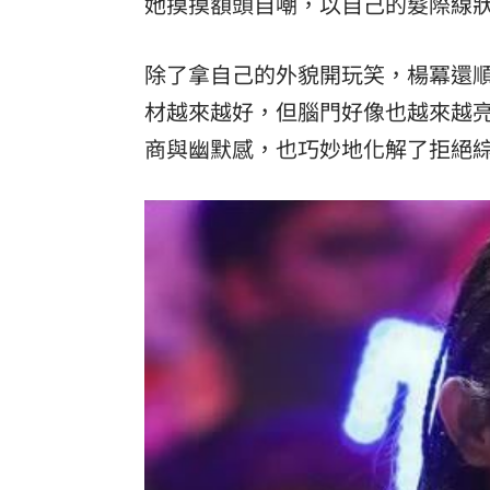
她摸摸額頭自嘲，以自己的髮際線
除了拿自己的外貌開玩笑，楊冪還
材越來越好，但腦門好像也越來越
商與幽默感，也巧妙地化解了拒絕