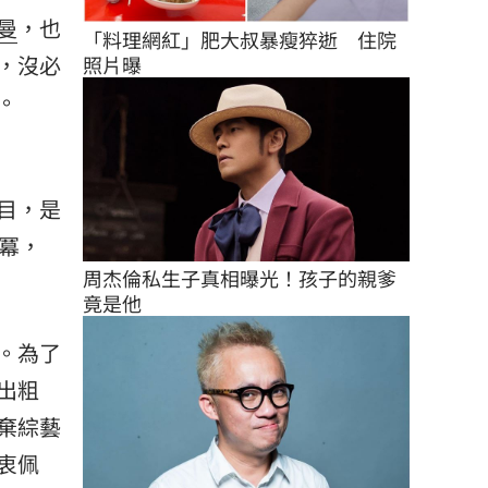
曼
，也
「料理網紅」肥大叔暴瘦猝逝　住院
，沒必
照片曝
。
目，是
冪，
周杰倫私生子真相曝光！孩子的親爹
竟是他
。為了
出粗
棄綜藝
衷佩