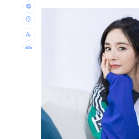
飲料空盒找嘸地方丟 騎車咬著遭攔查
63歲章小蕙吐露心聲：後悔當年嫁給鍾
白海豚颱風擺盪逼近！雨到「這時」才
最遺憾童年記憶空白 禹菡：當年真不
台灣彩券開獎直播中
20:31
LIVE三立+24小時直播
15:27
三立iNEWS新聞台線上直播
18:00
台彩父親節推新刮刮樂千萬頭獎超「爸
商場戰國來臨 台中「頂奢大道」逐漸
「拍片人的多重宇宙」職涯論壇9/12登