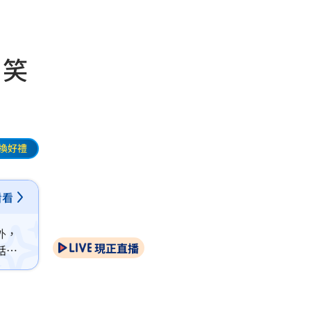
」笑
換好禮
看看
外，
現正直播
話題
默回