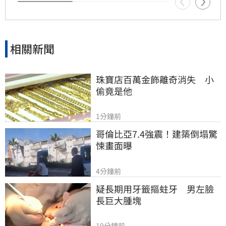
車保持適當安全間距，以確保行車安全。
相關新聞
珠寶店百萬金飾離奇消失　小
偷竟是他
1分鐘前
哥倫比亞7.4強震！建築倒塌驚
悚畫面曝
4分鐘前
疑長期用牙籤摳蛀牙　男左臉
長巨大腫塊
19分鐘前