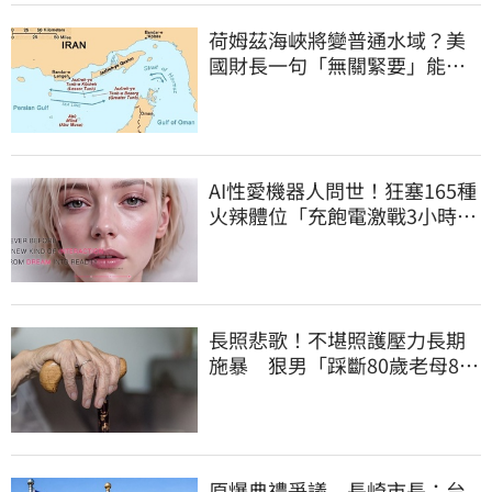
荷姆茲海峽將變普通水域？美
國財長一句「無關緊要」能源
市場添巨變
AI性愛機器人問世！狂塞165種
火辣體位「充飽電激戰3小時」
售價曝
長照悲歌！不堪照護壓力長期
施暴 狠男「踩斷80歲老母8根
肋骨」致死
原爆典禮爭議 長崎市長：台