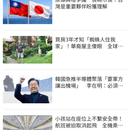
灣是重要夥伴盼獲理解
買房3年才知「蜘蛛人住我
家」！華裔屋主傻眼 全球童
真信件狂寄來
韓國急推半導體聚落「要軍方
讓出機場」 李在明：必須打
閃電戰
小孩站在座位上不繫安全帶！
航班被迫取消起飛 全機乘客