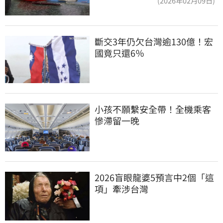
(2026年02月09日)
斷交3年仍欠台灣逾130億！宏
國竟只還6％
小孩不願繫安全帶！全機乘客
慘滯留一晚
2026盲眼龍婆5預言中2個「這
項」牽涉台灣