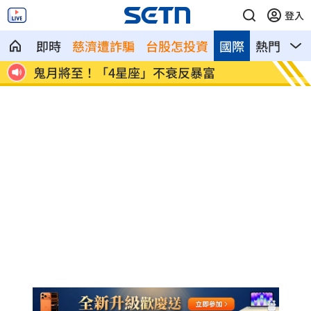
登入
即時
慈濟遭詐騙
台股怎投資
國際
熱門
影
幻組
鬼月將至！「4星座」不衰反暴富
女騎樓
眼