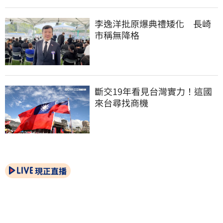
李逸洋批原爆典禮矮化　長崎
市稱無降格
斷交19年看見台灣實力！這國
來台尋找商機
現正直播