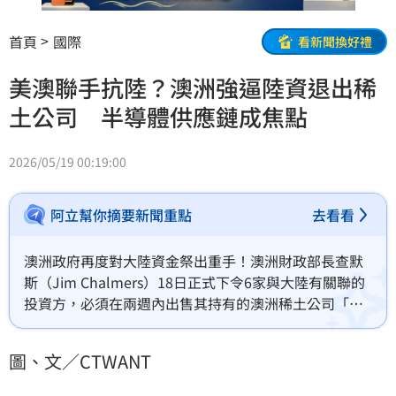
首頁
國際
看新聞換好禮
美澳聯手抗陸？澳洲強逼陸資退出稀
土公司 半導體供應鏈成焦點
2026/05/19 00:19:00
阿立幫你摘要新聞重點
去看看
澳洲政府再度對大陸資金祭出重手！澳洲財政部長查默
斯（Jim Chalmers）18日正式下令6家與大陸有關聯的
投資方，必須在兩週內出售其持有的澳洲稀土公司「北
方礦業」（Northern Minerals）股份。澳洲政府認為，
相關陸資勢力疑似持續透過不同管道，試圖逐步掌控這
圖、文／CTWANT
家具有戰略價值的稀土礦商，而相關重稀土涉及半導
體、軍工、精準導引武器與潔淨能源等敏感產業，因此