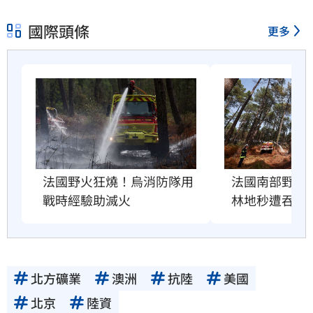
容提供者或合法權利人所有，三立集團不擔保
國際頭條
更多
其真實性、正確性、即時性、完整性或合法
性。三立新聞網所提供的資訊內容，若其著作
權不屬於三立集團所有，使用者未取得內容提
供者（著作權人）許可之前，亦不得擅自轉
貼、重製、變更、散布，否則概由使用者自負
全責。
法國野火狂燒！烏消防隊用
法國南部野火肆
戰時經驗助滅火
林地秒遭吞噬
北方礦業
澳洲
抗陸
美國
北京
陸資