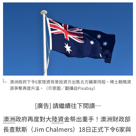
決定再次強硬介入。
澳洲政府下令6家陸資背景投資方出售北方礦業持股，稀土戰略資
源爭奪再度升溫。（示意圖／翻攝自Pixabay）
[廣告] 請繼續往下閱讀…
澳洲
政府再度對大
陸資
金祭出重手！澳洲財政部
長查默斯（Jim Chalmers）18日正式下令6家與