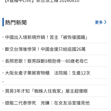
【#直播中LIVE】新台派上線 20260810
熱門新聞
更多
中國出入境新規炸鍋！苦主「被恢復國籍」
斷交台灣後慘哭！中國金援只給這國26萬
長照悲歌！狠男踩斷8根肋骨…80歲老母亡
大阪女產子棄屍寄物櫃 法院揭：生產12次
買房3年才知「蜘蛛人住我家」屋主超傻眼
遊艇二代泰慘死 兇嫌：在女友浴室撞見他