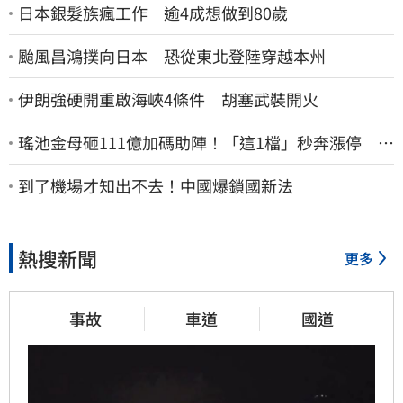
日本銀髮族瘋工作 逾4成想做到80歲
颱風昌鴻撲向日本 恐從東北登陸穿越本州
伊朗強硬開重啟海峽4條件 胡塞武裝開火
瑤池金母砸111億加碼助陣！「這1檔」秒奔漲停 帶
領散熱雙雄點火
到了機場才知出不去！中國爆鎖國新法
熱搜新聞
更多
事故
車道
國道