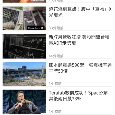
澆花澆到巨蟒！腹中「巨物」X
光曝光
33分鐘前
新/7月營收狂增 美股開盤台積
電ADR走勢曝
44分鐘前
熊本餘震逾590起　強震機率達
平時50倍
1小時前
Terafab救價成功！SpaceX解
禁後兩日飆23%
1小時前