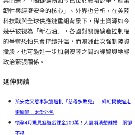
業問題，「關鍵礦物如今已位於戰略競爭、產業
韌性與經濟安全的核心」。外界也分析，在美陸
科技戰與全球供應鏈重組背景下，稀土資源如今
幾乎被視為「新石油」，各國對關鍵礦產控制權
的爭奪恐怕只會持續升溫，而澳洲此次強制陸資
撤股，也可能進一步加劇澳陸之間的經貿與地緣
政治緊張關係。
延伸閱讀
孫安佐又惹事狄鶯遭批「慈母多敗兒」 網紅揭被迫走
歪關鍵：太愛外包
懷孕4月驚見尪遊戲課金200萬！人妻崩潰想離婚 網卻
不挺