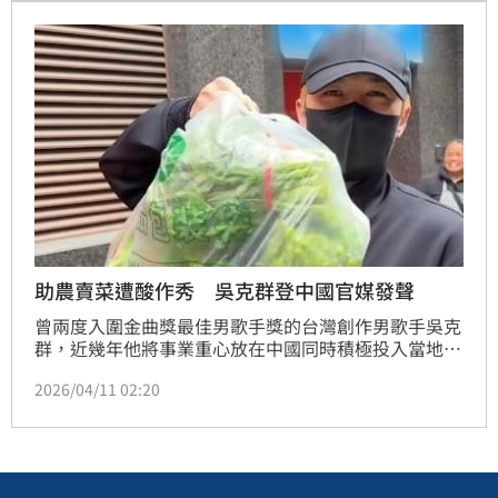
購，結果短短5天又賣出100多支吹風機，她笑稱：
「廠商蠻開心的。」蔡維歆
助農賣菜遭酸作秀 吳克群登中國官媒發聲
曾兩度入圍金曲獎最佳男歌手獎的台灣創作男歌手吳克
群，近幾年他將事業重心放在中國同時積極投入當地公
益，近日他化身「賣菜哥」深入貴州農村，短短一小時
2026/04/11 02:20
內便幫助當地農民賣出3萬斤的蔬菜。但他這一舉動卻
遭到部分網友質疑，懷疑他只是為了流量在作秀，對
此，吳克群於9日在國官媒《人民日報》專欄，以「流
量背後是信任是責任」為題撰文正面回應。林品妤