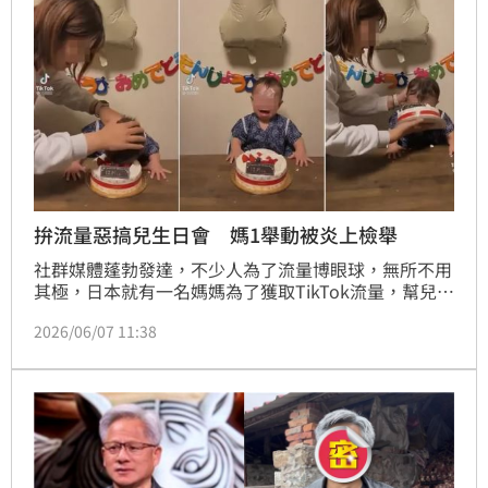
拚流量惡搞兒生日會 媽1舉動被炎上檢舉
社群媒體蓬勃發達，不少人為了流量博眼球，無所不用
其極，日本就有一名媽媽為了獲取TikTok流量，幫兒子
慶生時，竟強行把年僅1歲的兒子整張臉塞進蛋糕裡，
2026/06/07 11:38
看到兒子大爆哭竟還做出1舉動，隨即引發網友撻伐，
最後該媽媽成功獲取流量，但也慘遭網友炎上檢舉。