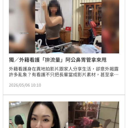
獨／外籍看護「拚流量」阿公鼻胃管拿來甩
外籍看護身在異地拍影片跟家人分享生活，卻意外揭露
許多亂象？有看護不只把長輩當成影片素材，甚至拿鼻
胃管、輔助器當道具，在長者病床邊熱舞，甚至還把長
2026/05/06 10:10
輩肩膀當手機支架、把助行器套在老爺爺身上，這也讓
不少雇主看了怒火中燒。