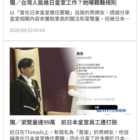
獨／台灣人能進日皇室工作？她曝艱難規則
以「曾在日本皇室擔任要職」自居的男網友，透過分享
皇室相關內容來獲取更高的關注和瀏覽量，但被日本人
直接拆穿真實性。外國人有辦法進入日本皇室工作嗎？
2026/04/23 05:00
根據現行的制度，幾乎是不可能的，特別是「要職」。
日本人Yuna表示，皇室是由宮內廳負責官裡的，而裡
面的職員在法律上都屬於「國家公務員」，所以有國籍
限制。此外，就算是離職員工，也有守秘義務，根本不
可能會在公開的社群上侃侃而談內幕。
獨／瀏覽量達99萬 前日本皇室員工遭打臉
近日在Threads上，有個名為「葛燮」的男網友，他自
稱曾在日本皇室擔任要職，因此分享了許多關於日本皇