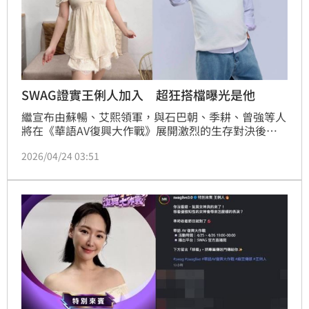
SWAG證實王俐人加入 超狂搭檔曝光是他
繼宣布由蘇暢、艾熙領軍，與石巴朝、季耕、曾強等人
將在《華語AV復興大作戰》展開激烈的生存對決後，
SWAG今(24)日拋出震撼彈，實況界話題天王「統神」
2026/04/24 03:51
及氣質女神「王俐人」將以「特別嘉賓」身份驚喜加
入，為這場成人綜藝盛事再添火花。蔡維歆