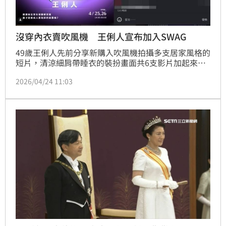
沒穿內衣賣吹風機 王俐人宣布加入SWAG
49歲王俐人先前分享新購入吹風機拍攝多支居家風格的
短片，清涼細肩帶睡衣的裝扮畫面共6支影片加起來點
閱逼近4百萬，也讓她瞬間爆紅，如今知名成人平台
2026/04/24 11:03
SWAG於23日無預警宣布她即將現身直播，引起熱議。
蔡維歆