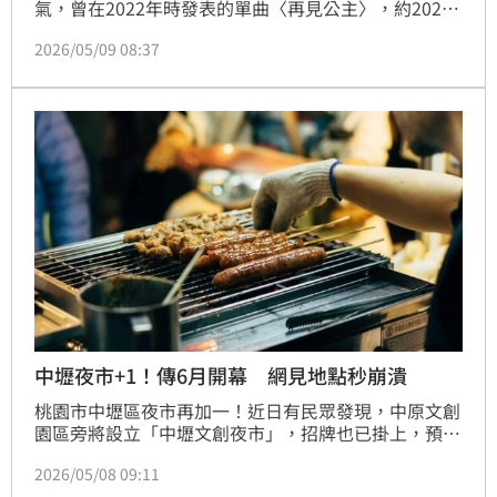
氣，曾在2022年時發表的單曲〈再見公主〉，約2023
年前後IG粉絲數一度飆升至1000萬以上，當時打敗了
2026/05/09 08:37
亞洲流行天王周杰倫，成為華語歌手霸主，粉絲數僅次
於TWICE周子瑜。近來META旗下網路社群
IG（Instagram）上爆出大規模的停權潮，擁有超過千
萬追蹤者的她，被發現粉絲人數突然減少超過百萬，再
度引發粉絲質疑她「買粉」。蔡維歆
中壢夜市+1！傳6月開幕 網見地點秒崩潰
桃園市中壢區夜市再加一！近日有民眾發現，中原文創
園區旁將設立「中壢文創夜市」，招牌也已掛上，預計
6月13日正式營業。消息引發討論，雖然有人期待逛夜
2026/05/08 09:11
市，但在地人也擔憂週邊塞車和夜市同質性的問題，