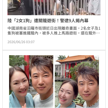
陸「2女1狗」遭關籠遊街！警逮9人揭內幕
中國湖南省汨羅市街頭近日出現離奇畫面，2名女子及1
隻狗被塞進鐵籠內，被多人推上馬路遊街，還在籠外掛
上「偷人的」字眼羞辱，離譜畫面遭網友瘋傳，並在網
2026/06/26 03:07
路上引發輿論熱議。