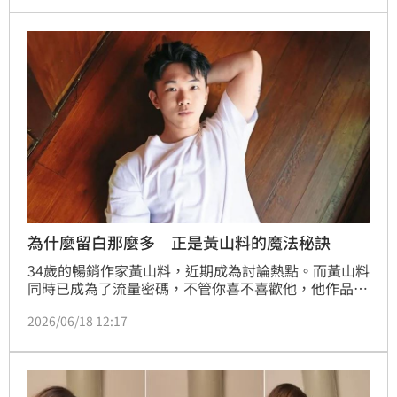
就是邪教；對此，鄔馨茹17日在臉書發長文回應，強調
玄濟宮從來沒有想紅，被酸賺流量、賺盈利、詐騙、搞
邪教，「真的太缺德也太無言了」。
為什麼留白那麼多 正是黃山料的魔法秘訣
34歲的暢銷作家黃山料，近期成為討論熱點。而黃山料
同時已成為了流量密碼，不管你喜不喜歡他，他作品的
易讀性，讓人人都可以討論他。
2026/06/18 12:17