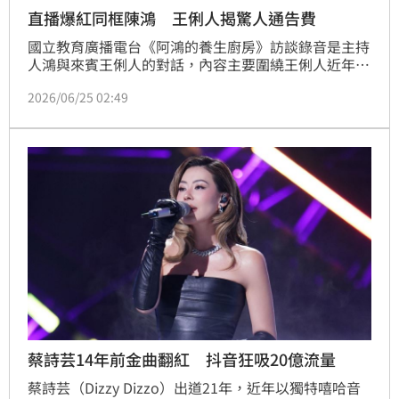
直播爆紅同框陳鴻 王俐人揭驚人通告費
國立教育廣播電台《阿鴻的養生廚房》訪談錄音是主持
人鴻與來賓王俐人的對話，內容主要圍繞王俐人近年在
自媒體爆紅成為「流量女王」的心路歷程、她過去在美
2026/06/25 02:49
國成長與回台發展的經歷、她的餐飲創業過程，以及她
對人生與挫折的堅韌態度。蔡維歆
蔡詩芸14年前金曲翻紅 抖音狂吸20億流量
蔡詩芸（Dizzy Dizzo）出道21年，近年以獨特嘻哈音