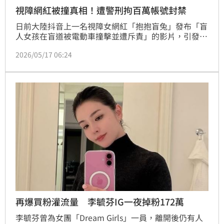
視障網紅被撞真相！遭警刑拘百萬帳號封禁
日前大陸抖音上一名視障女網紅「抱抱盲兔」發布「盲
人女孩在盲道被電動車撞擊並遭斥責」的影片，引發大
批網民群情激憤，甚至吸引北京交警關注。豈料，北京
2026/05/17 06:24
警方今（16）日證實，該影片全為自導自演，涉案的
24歲江姓女子與26歲劉姓男子為了吸粉謀利，誤導大
眾，目前已被刑事拘留；另外，江女的百萬帳號已遭官
方清空，並禁止網友關注。
再爆買粉灌流量 李毓芬IG一夜掉粉172萬
李毓芬曾為女團「Dream Girls」一員，離開後仍有人