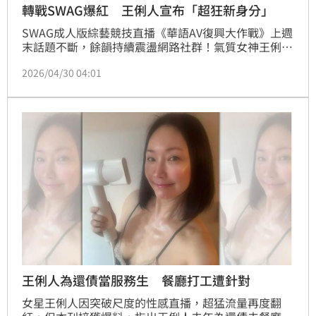
轉戰SWAG爆紅 王俐人宣布「超狂新身分」
SWAG成人版綜藝競技直播《華語AV復興大作戰》上週
末話題不斷，餘韻持續震盪網路社群！氣質女神王俐人
本次華麗降臨擔任特別嘉賓，不僅以成熟、知性、不做
2026/04/30 04:01
作的風格驚豔全場，更在直播間掀起了一場前所未有的
「女神級」話題颶風，人氣口碑雙雙爆棚。蔡維歆
王俐人為還債當服務生 餐廳打工遭針對
女星王俐人因突破尺度的性感直播，超猛流量再度翻