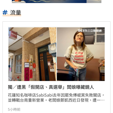
流量
獨／遭黑「假開店、真選舉」闆娘曝藏鏡人
花蓮知名咖啡店SabiSabi去年因罷免傅崐萁失敗關店，
並轉戰台南重新營業。老闆娘鄭凱西近日發現，遭一名
疑似民眾黨支持者的網友，持續一年惡意抹黑其開店是
5小時前
為了領取政府補助，非真實經營。該網友透過截圖造