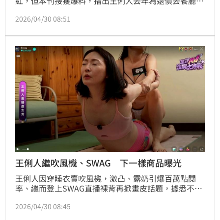
紅，但本刊接獲爆料，指出王俐人去年為還債去餐廳打
工當外場，卻因跟老闆有說有笑，遭到老闆娘嫉妒並且
2026/04/30 08:51
開除。
王俐人繼吹風機、SWAG 下一樣商品曝光
王俐人因穿睡衣賣吹風機，激凸、露奶引爆百萬點閱
率、繼而登上SWAG直播裸背再掀畫皮話題，據悉不只
成人平台有意繼續合作、王俐人還接下男性保健食品團
2026/04/30 08:45
購，將性感化成商機。