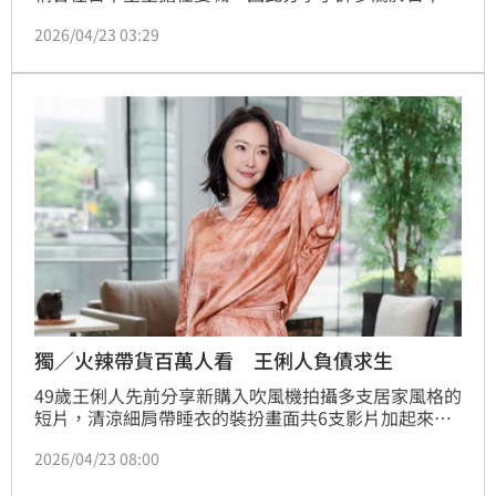
室的內容，目前已吸引1.5萬粉絲追蹤和高達99萬次的
2026/04/23 03:29
最近瀏覽次數，此外他還在Podcast開了名為《天皇有
事嗎》的節目。有位日本人Yuna向記者反應，這根本
就是幻想文，首先在日本皇室工作，身份就有嚴格的規
定，包括國籍和身家背景等，再者他們不論是在職或退
休，都有「守口如瓶」的義務。
獨／火辣帶貨百萬人看 王俐人負債求生
49歲王俐人先前分享新購入吹風機拍攝多支居家風格的
短片，清涼細肩帶睡衣的裝扮畫面共6支影片加起來點
閱逼近4百萬，事後她透露結算後共賣100支，1支吹風
2026/04/23 08:00
機賣1380，她抽20%算算差不多賺2萬8。如今她接受
《三立新聞網》專訪，表示因為賣太好後來又加開團