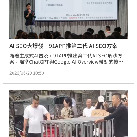
AI SEO大爆發 91APP推第二代 AI SEO方案
隨著生成式AI普及，91APP推出第二代AI SEO解決方
案，瞄準ChatGPT與Google AI Overview帶動的搜尋
變革。該方案整合AI Tag與FAQ生成等七大模組，協助
2026/06/29 10:50
品牌提升在AI搜尋場景中的引用率。不同於傳統SEO僅
止於流量，91APP強化站內語意搜尋，打造從搜尋到購
買的流量閉環。目前已協助逾150家品牌優化排名，有
效縮短消費者決策路徑並大幅提升轉單率。