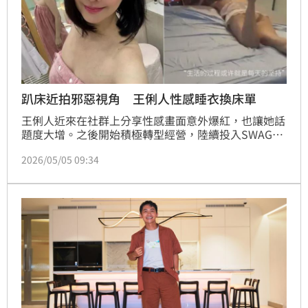
趴床近拍邪惡視角 王俐人性感睡衣換床單
王俐人近來在社群上分享性感畫面意外爆紅，也讓她話
題度大增。之後開始積極轉型經營，陸續投入SWAG直
播、IG付費訂閱與各類業配合作，靠流量變現增加收
2026/05/05 09:34
入。近日她一段穿著性感內衣換床單的影片再度引起關
注，也在貼文中有感而發寫下「不需與人攀比」。蔡維
歆