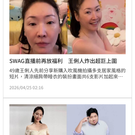
SWAG直播前再放福利 王俐人炸出超巨上圍
49歲王俐人先前分享新購入吹風機拍攝多支居家風格的
短片，清涼細肩帶睡衣的裝扮畫面共6支影片加起來點
閱逼近4百萬。成人平台SWAG於24日拋出震撼彈，宣
2026/04/25 02:16
布王俐人今晚7點將以「特別嘉賓」身份驚喜加入。而
她直播前持續在社群平台放送福利，曬出一段穿著火辣
運動服健身的短片，影片觀看數至今超過15萬，網友直
呼：「真的要噴鼻血了！」蔡維歆