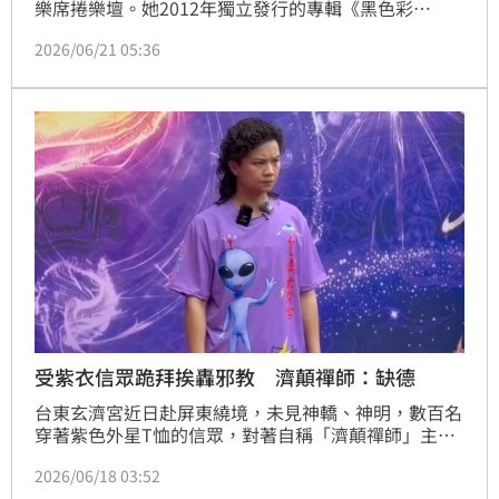
樂席捲樂壇。她2012年獨立發行的專輯《黑色彩
虹》，當中抒情歌〈雨過後的風景〉近來在兩岸翻紅，
2026/06/21 05:36
不僅連續2個月蟬聯QQ音樂熱歌榜第一名、登上各大音
樂串流平台第一，抖音話題播放量更多達20億超狂流
量。
受紫衣信眾跪拜挨轟邪教 濟顛禪師：缺德
台東玄濟宮近日赴屏東繞境，未見神轎、神明，數百名
穿著紫色外星T恤的信眾，對著自稱「濟顛禪師」主事
者鄔馨茹跪地膜拜，畫面曝光後引起網友熱議，網紅推
2026/06/18 03:52
手圤智雨甚至點出玄濟宮9大爭議，甚至有人質疑根本