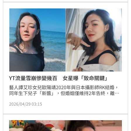
YT流量雪崩慘變幾百 女星曝「致命關鍵」
藝人譚艾珍女兒歐陽靖2020年與日本攝影師RK結婚，
同年生下兒子「新醬」，但婚姻僅維持2年告終，離婚
後成為單親媽媽，與母親譚艾珍一同撫養孩子。然而，
2026/04/29 03:15
她28日坦言發現YouTube頻道的瀏覽次數「變成幾
百」後，內心還是會難過。蔡維歆