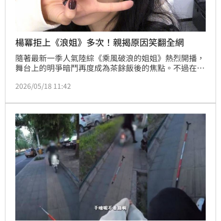
楊冪拒上《浪姐》多次！親揭原因笑翻全網
隨著最新一季人氣陸綜《乘風破浪的姐姐》熱烈開播，
舞台上的明爭暗鬥再度成為茶餘飯後的焦點。不過在舞
台之外，微博近日也掀起一波「拒絕參賽」的討論熱
2026/05/18 11:42
潮。其中，當紅頂流女星楊冪過往的一段節目發言就再
度被網友翻出，話題瞬間衝上熱搜榜。面對這檔能讓無
數女星翻紅的黃金機會，楊冪自曝多次拒絕《浪姐》邀
約，而她當時給出的超幽默回應，更是讓所有人笑翻。
（記者唐家興）