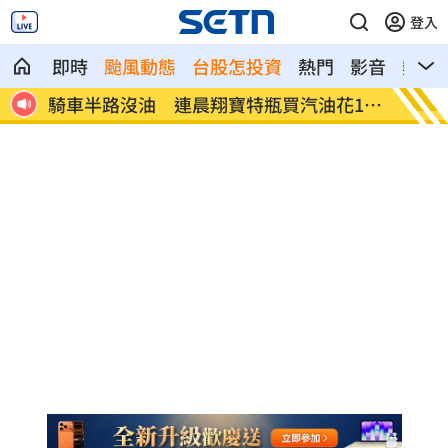
登入
即時
颱風動態
台股怎投資
熱門
影音
熱搜
18
日本長壽秘密找到了！1食物穩血糖又通腸
新/涉
保