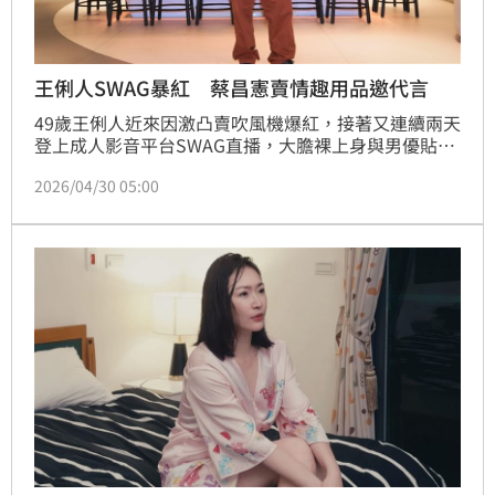
王俐人SWAG暴紅 蔡昌憲賣情趣用品邀代言
49歲王俐人近來因激凸賣吹風機爆紅，接著又連續兩天
登上成人影音平台SWAG直播，大膽裸上身與男優貼身
互動，吸引不少聲量。而蔡昌憲過去曾經營不少副業，
2026/04/30 05:00
投資的情趣用品店年年營業額破億，今他也表示不排除
考慮找王俐人做代言。蔡維歆