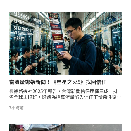
謠，更導致店家長期遭受負評攻擊。鄭凱西憤而蒐證提
告，強調自己從未領取政黨或政府補助，全靠青年貸款
創業，決心揪出造謠者並求償到底，絕不和解，以維護
商譽與心血。
當流量綁架新聞！《星星之火5》找回信任
根據路透社2025年報告，台灣新聞信任度僅三成，排
名全球末段班，媒體為搶奪流量陷入信任下滑惡性循
環。對此，蕭同茲先生文化基金會推出公益紀錄片，探
7小時前
討廣告主如何成為翻轉產業的關鍵推手，透過連結品牌
安全與優質內容，鼓勵資金流向值得信賴的媒體，將行
銷預算轉化為守護社會信任的選票。