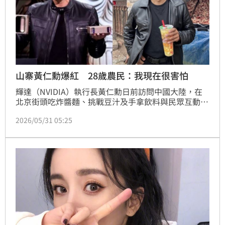
山寨黃仁勳爆紅 28歲農民：我現在很害怕
輝達（NVIDIA）執行長黃仁勳日前訪問中國大陸，在
北京街頭吃炸醬麵、挑戰豆汁及手拿飲料與民眾互動畫
面引發熱議，也意外捧紅一名來自遼寧農村的28歲青年
2026/05/31 05:25
楊洋。他因長相神似黃仁勳，將帳號改名為「黃銀
勳」，靠著模仿黃仁勳短短10天吸引數萬粉絲追蹤，多
支影片突破百萬觀看，不過面對突如其來的龐大流量，
他卻坦言「我現在很害怕。」