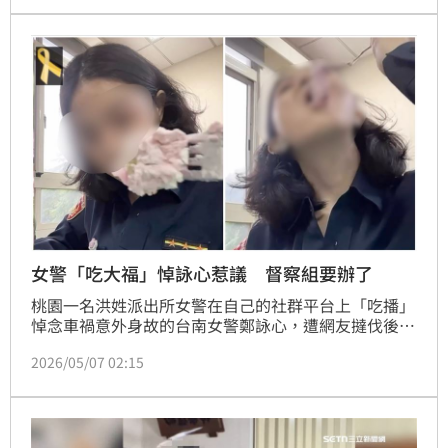
「已經夠塞了，還搞一個夜市」、「夜市就夜市還加上
文創是怎樣」。
女警「吃大福」悼詠心惹議 督察組要辦了
桃園一名洪姓派出所女警在自己的社群平台上「吃播」
悼念車禍意外身故的台南女警鄭詠心，遭網友撻伐後刪
片，但洪女今（7日）發文還原拍片原因，表示都是
2026/05/07 02:15
「應網友要求」。對於洪女引發的爭議，桃園分局今日
再次表示，已由督察組進行調查，視情節嚴重進行議
處。