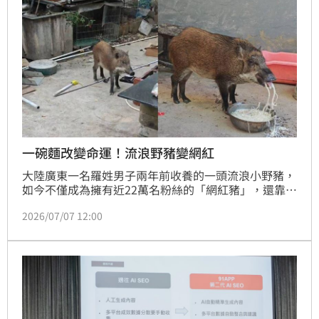
一碗麵改變命運！流浪野豬變網紅
大陸廣東一名羅姓男子兩年前收養的一頭流浪小野豬，
如今不僅成為擁有近22萬名粉絲的「網紅豬」，還靠著
短影音流量與配種服務，每月創造超過人民幣2萬元
2026/07/07 12:00
（約新台幣8.2萬元）的收入，甚至比主人外出打工賺
得更多，意外從一頭無家可歸的小野豬，搖身一變成為
家中的「搖錢樹」，引發大陸網友熱烈討論。