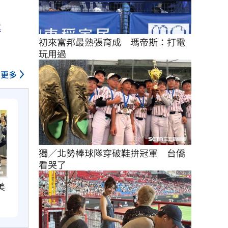
戰
初來富邦最熟張育成　瑪帝斯：打電
玩用過
更多
獨／北勢棒球隊穿破鞋拚冠軍　台僑
看哭了
美