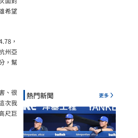
次面對
雄希望
.78，
、杭州亞
分，幫
害、很
熱門新聞
更多
這次我
高尺巨