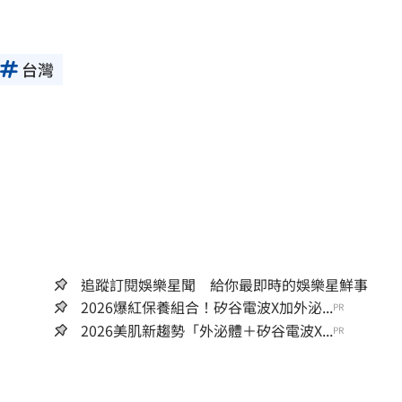
台灣
追蹤訂閱娛樂星聞 給你最即時的娛樂星鮮事
2026爆紅保養組合！矽谷電波X加外泌...
PR
2026美肌新趨勢「外泌體＋矽谷電波X...
PR