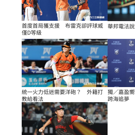
首度首局獲支援　布雷克卻評球威
華邦電法說
僅D等級
統一火力低迷需要洋砲？　外籍打
獨／嘉盈嚮
教給看法
跨海追夢