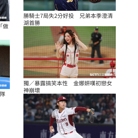
勝騎士7局失2分好投　兄弟本季澄清
湖首勝
「做
獨／暴露搞笑本性　金娜妍嘆初戀女
神崩壞
隊