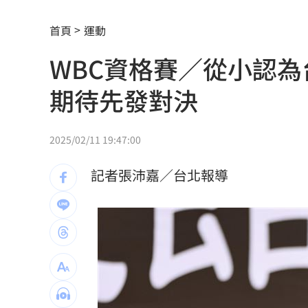
中秋不吃月餅！最黑蛋黃酥、老店蛋捲
首頁
運動
演活腦麻患者奪獎 柯淑勤愛女放話嗆
WBC資格賽／從小認
役男潛逃被抓曝悲慘處境！兄母入獄缺
期待先發對決
雨天鞋子濕「1錯誤習慣」香港腳黴菌狂
上節目驚傳拿不到酬勞 8點檔男星曝內
2025/02/11 19:47:00
白海豚殺到家門口！下週恐又有熱帶擾
記者張沛嘉／台北報導
自稱台大學姐遭追問 姜厚任女友回應
聽一句「老公」！單親媽交5卡下場慘
14
非洲這國拒絕台灣護照入境 外交部發
不斷更新／8日國籍航空、船班異動一次