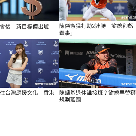
陳傑憲猛打助2連勝　餅總卻虧
會後 新目標價出爐
蠢事」
往台灣應援文化　香港
陳鏞基退休誰接班？餅總早替獅
規劃藍圖