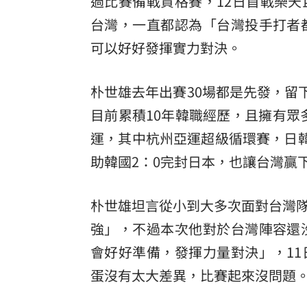
過比賽備戰資格賽，12日首戰樂
台灣，一直都認為「台灣投手打者
8國球員齊聚高雄 Formosa 7s掀足球
可以好好發揮實力對決。
理想混蛋號召粉絲跨海追星吃美食！
18:
朴世雄去年出賽30場都是先發，留下6
目前累積10年韓職經歷，且擁有眾多
運，其中杭州亞運超級循環賽，日韓
助韓國2：0完封日本，也讓台灣贏
朴世雄坦言從小到大多次面對台灣
強」，不過本次他對於台灣陣容還
會好好準備，發揮力量對決」，1
蛋沒有太大差異，比賽起來沒問題