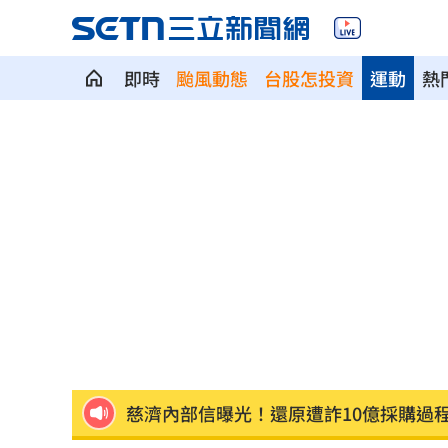
即時
颱風動態
台股怎投資
運動
熱
千人烤蚵又來了！不畏35度高溫啖鮮甜
月經期發胖很正常?順著荷爾蒙「7天」
藥華藥AOP仲裁出爐 公司財務無重大
英特爾靠川普不夠 業界:客戶不敢惹台積
「最美變性人」揭離婚真相 自曝主動
慈濟內部信曝光！還原遭詐10億採購過
結婚契機曝 HAHA「這一句話」讓星認