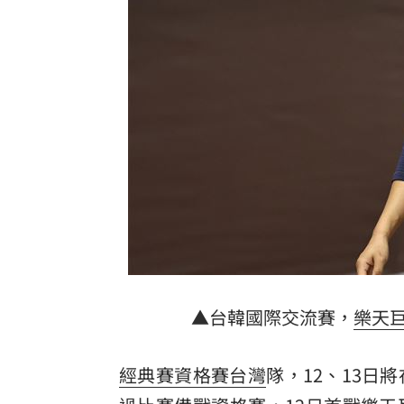
中國富婆加60場吻戲 短劇剛上線慘遭
亡妹慘遭公公毒手 表姊曝父親節悲傷
兄弟2資深主力倒下 張志豪、許基宏動
台灣彩券開獎直播中
20:31
LIVE三立+24小時直播
15:27
三立iNEWS新聞台線上直播
18:00
AI時代！威力馬導入智慧營運系統提升
▲台韓國際交流賽，
樂天
商場戰國來臨 台中「頂奢大道」逐漸
台彩父親節推新刮刮樂千萬頭獎超「爸
經典賽資格賽
台灣
隊，12、13
「拍片人的多重宇宙」職涯論壇9/12登