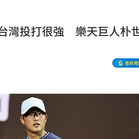
開搶
14:50
媽媽
14:50
為台灣投打很強 樂天巨人朴
錢花
14:46
長
14:39
幕
14:36
看新聞
動
14:36
了
14:33
:32
聲了
14:32
看
14:30