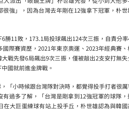
天巨人派出「眼鏡王牌」朴世雄先發，從小到大他多
都很強」，因為台灣去年剛在12強拿下冠軍，朴世
熱潮
10:00
15
勝11敗，173.1局投球飆出124次三振，自責分率4
國際賽資歷，2021年東京奧運、2023年經典賽
大戰先發6局飆出9次三振，僅被敲出2支安打無失
下中國就前進金牌戰。
隊，「小時候跟台灣隊對決時，都覺得投手打者很厲
沒有過多了解，「台灣是剛拿到12強冠軍的球隊，
1日在大巨蛋練球有站上投手丘，朴世雄認為與韓國
。