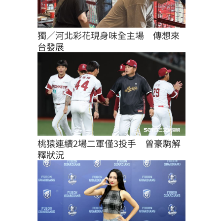
獨／河北彩花現身味全主場　傳想來
台發展
桃猿連續2場二軍僅3投手　曾豪駒解
釋狀況