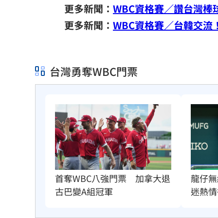
更多新聞：
WBC資格賽／讚台灣棒
更多新聞：
WBC資格賽／台韓交流
台灣勇奪WBC門票
龍仔無
首奪WBC八強門票　加拿大退
迷熱情
古巴變A組冠軍