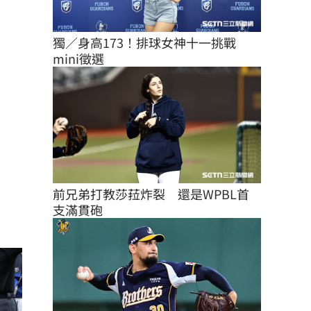
獨／身高173！排球女神十一挑戰
mini徵選
前兄弟打教莎菈炸裂　還是WPBL首
支滿貫砲