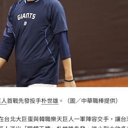
下架
14:28
現況
14:27
刀
14:23
效率
12:00
巨人
首戰先發投手
朴世雄
。（圖／中華職棒提供）
成形
12:00
」氣
12:00
日將在台北大巨蛋與韓職樂天巨人一軍陣容交手，讓台
場！
10:30