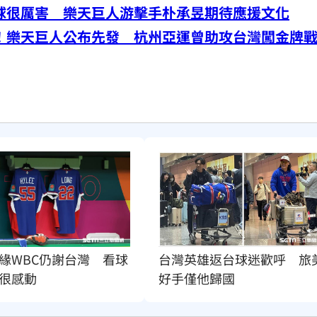
球很厲害 樂天巨人游擊手朴承昱期待應援文化
！樂天巨人公布先發 杭州亞運曾助攻台灣闖金牌
緣WBC仍謝台灣　看球
台灣英雄返台球迷歡呼　旅
很感動
好手僅他歸國