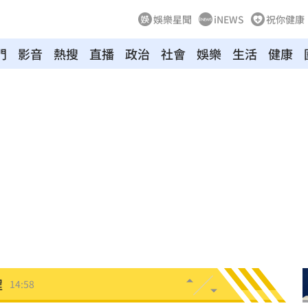
娛樂星聞
iNEWS
祝你健康
門
影音
熱搜
直播
政治
社會
娛樂
生活
健康
海味
15:19
燃脂
15:13
影響
15:12
電
15:02
放手
15:02
程
14:58
定他
14:58