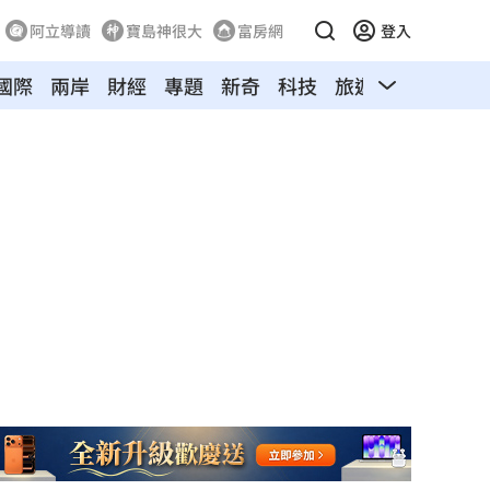
阿立導讀
寶島神很大
富房網
登入
國際
兩岸
財經
專題
新奇
科技
旅遊
汽車
寵物