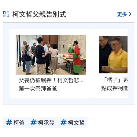
柯文哲父親告別式
更多
「橘子」返台
父喪仍被羈押！柯文哲悲：
點成押柯關鍵
第一次祭拜爸爸
柯爸
柯承發
柯文哲