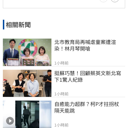
相關新聞
北市教育局再喊虐童案遭渲
染！林月琴開嗆
1小時前
挺蘇巧慧！回顧蔡英文新北寫
下1驚人紀錄
1小時前
自癒能力超群？柯P才拄拐杖　
隔天能跳
1小時前