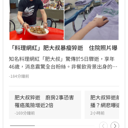
「料理網紅」肥大叔暴瘦猝逝　住院照片曝
知名料理網紅「肥大叔」驚傳於5日驟逝，享年
46歲，消息震驚全台粉絲。非餐飲背景出身的
他，憑藉親切教學與拚勁，將直播事業經營得有
-184分鐘前
聲有色，創下年營收破億的輝煌佳績。然而粉絲
回顧其生前直播，發現他身形明顯消瘦、雙頰凹
陷，狀態顯得相當疲憊。肥大叔自2021年起頻傳
肥大叔猝逝　廚房2事恐害
肥大叔猝逝前為
健康警訊，雖曾於2022年住院開刀，但出院後仍
罹癌風險增近2倍
播？網悲曝這原
堅持返回工作崗位，直到最後一刻仍心繫直播。
-169分鐘前
2小時前
對於肥大叔的確切死因，家屬目前尚未對外說
明。