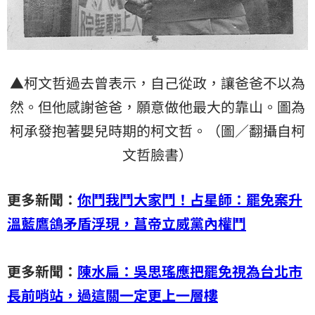
▲柯文哲過去曾表示，自己從政，讓爸爸不以為
然。但他感謝爸爸，願意做他最大的靠山。圖為
柯承發抱著嬰兒時期的柯文哲。（圖／翻攝自柯
文哲臉書）
更多新聞：
你鬥我鬥大家鬥！占星師：罷免案升
溫藍鷹鴿矛盾浮現，菖帝立威黨內權鬥
更多新聞：
陳水扁：吳思瑤應把罷免視為台北市
長前哨站，過這關一定更上一層樓