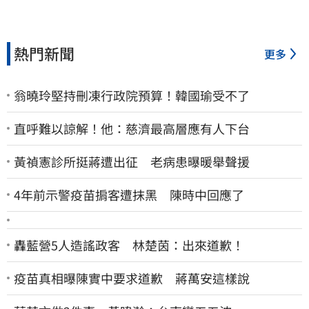
熱門新聞
更多
翁曉玲堅持刪凍行政院預算！韓國瑜受不了
直呼難以諒解！他：慈濟最高層應有人下台
黃禎憲診所挺蔣遭出征 老病患曝暖舉聲援
4年前示警疫苗掮客遭抹黑 陳時中回應了
轟藍營5人造謠政客 林楚茵：出來道歉！
疫苗真相曝陳實中要求道歉 蔣萬安這樣說