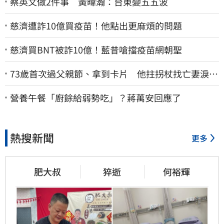
蔡英文做2件事 黃暐瀚：台東變五五波
慈濟遭詐10億買疫苗！他點出更麻煩的問題
慈濟買BNT被詐10億！藍昔嗆擋疫苗網朝聖
73歲首次過父親節、拿到卡片 他拄拐杖找亡妻淚：
今天好多人來幫我慶祝
營養午餐「廚餘給弱勢吃」？蔣萬安回應了
熱搜新聞
更多
肥大叔
猝逝
何裕輝