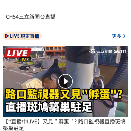
CH54三立新聞台直播
現正直播
更多
【#直播中LIVE】又見＂孵蛋＂? 路口監視器直播斑鳩
築巢駐足