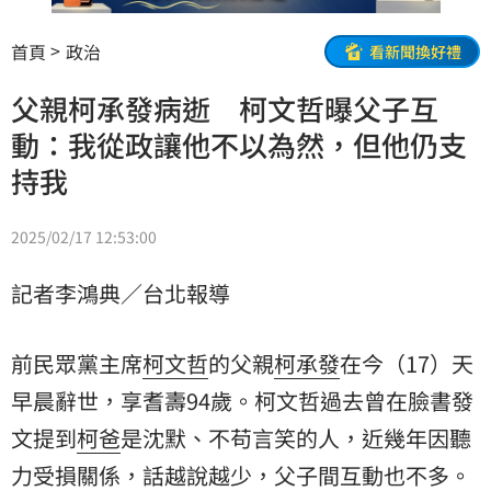
首頁
政治
看新聞換好禮
父親柯承發病逝 柯文哲曝父子互
動：我從政讓他不以為然，但他仍支
持我
2025/02/17 12:53:00
記者李鴻典／台北報導
前民眾黨主席
柯文哲
的父親
柯承發
在今（17）天
早晨辭世，享耆壽94歲。柯文哲過去曾在臉書發
文提到
柯爸
是沈默、不苟言笑的人，近幾年因聽
力受損關係，話越說越少，父子間互動也不多。