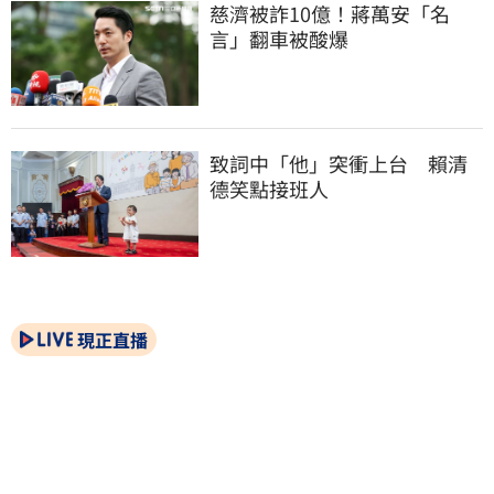
慈濟被詐10億！蔣萬安「名
言」翻車被酸爆
致詞中「他」突衝上台　賴清
德笑點接班人
現正直播