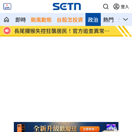
登入
即時
颱風動態
台股怎投資
政治
熱門
影音
美、
長尾獼猴失控狂襲居民！官方追查異常原
伊波拉
因