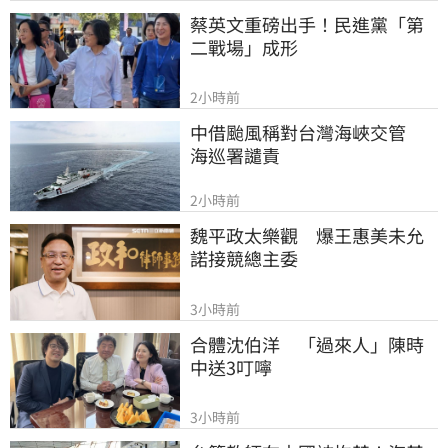
蔡英文重磅出手！民進黨「第
二戰場」成形
2小時前
中借颱風稱對台灣海峽交管　
海巡署譴責
2小時前
魏平政太樂觀　爆王惠美未允
諾接競總主委
3小時前
合體沈伯洋　「過來人」陳時
中送3叮嚀
3小時前