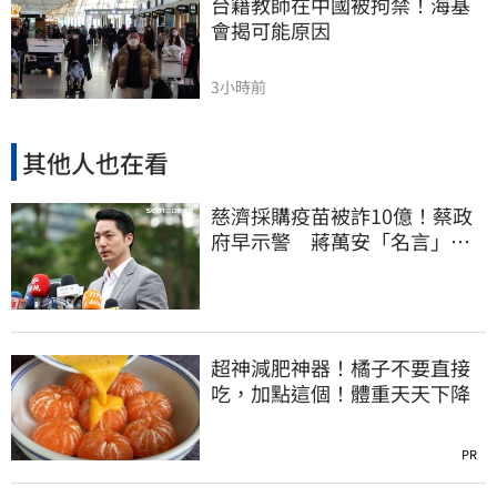
台籍教師在中國被拘禁！海基
會揭可能原因
3小時前
其他人也在看
慈濟採購疫苗被詐10億！蔡政
府早示警 蔣萬安「名言」翻
車被酸爆
超神減肥神器！橘子不要直接
吃，加點這個！體重天天下降
PR