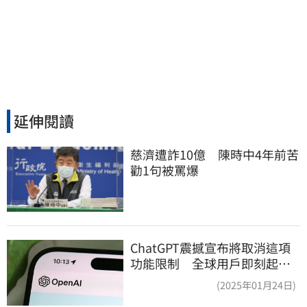
延伸閱讀
慈濟遭詐10億　陳時中4年前苦
勸1句被罵爆
ChatGPT震撼宣布將取消這項
功能限制 全球用戶即刻起
「免費」用到飽
(2025年01月24日)