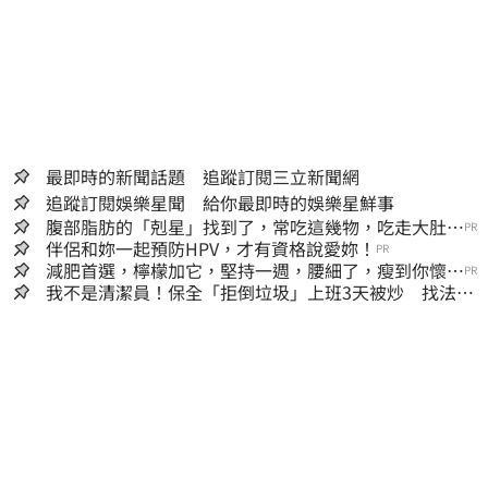
最即時的新聞話題 追蹤訂閱三立新聞網
追蹤訂閱娛樂星聞 給你最即時的娛樂星鮮事
腹部脂肪的「剋星」找到了，常吃這幾物，吃走大肚
PR
囊，瘦出小蠻腰
伴侶和妳一起預防HPV，才有資格說愛妳！
PR
減肥首選，檸檬加它，堅持一週，腰細了，瘦到你懷疑
PR
人生
我不是清潔員！保全「拒倒垃圾」上班3天被炒 找法院
討公道結果出爐