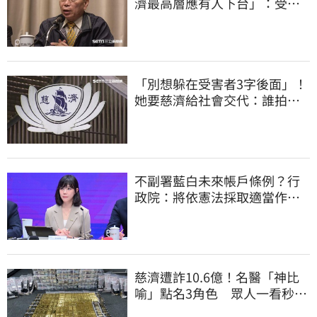
濟最高層應有人下台」：受害
者是捐款的大眾
「別想躲在受害者3字後面」！
她要慈濟給社會交代：誰拍板
付10.6億
不副署藍白未來帳戶條例？行
政院：將依憲法採取適當作
為 恪守憲政責任
慈濟遭詐10.6億！名醫「神比
喻」點名3角色 眾人一看秒懂
讚：好傳神