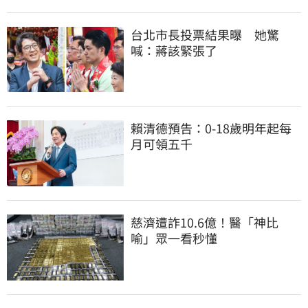
台北市長投票結果曝　她驚
喊：蔣該緊張了
賴清德預告：0-18歲明年起每
月可領五千
慈濟遭詐10.6億！醫「神比
喻」眾一看秒懂