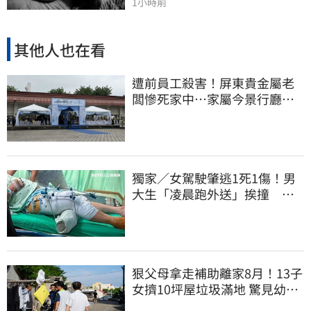
1小時前
其他人也在看
遭前員工殺害！屏東貴金屬老
闆慘死家中…家屬今景行廳低
調送別最後一程
獨家／女駕駛肇逃1死1傷！男
大生「凌晨跑外送」挨撞 媽
淚：家快瓦解
狠父母拿走補助離家8月！13子
女擠10坪屋垃圾滿地 驚見幼童
深夜遊蕩