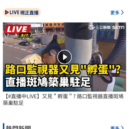
現正直播
更多
【#直播中LIVE】又見＂孵蛋＂? 路口監視器直播斑鳩
築巢駐足
熱門新聞
更多