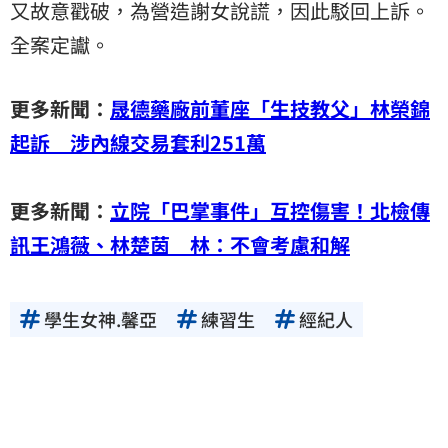
又故意戳破，為營造謝女說謊，因此駁回上訴。
全案定讞。
更多新聞：
晟德藥廠前董座「生技教父」林榮錦
起訴 涉內線交易套利251萬
更多新聞：
立院「巴掌事件」互控傷害！北檢傳
訊王鴻薇、林楚茵 林：不會考慮和解
學生女神.馨亞
練習生
經紀人