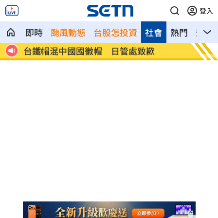
登入
即時
颱風動態
台股怎投資
社會
熱門
影音
呼1
台鐵帽混中國國徽帽 日管處致歉
adi
碼