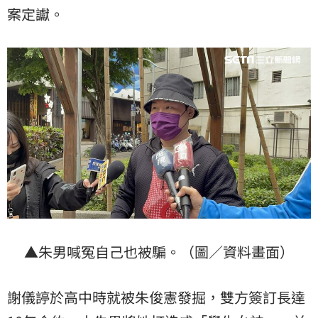
案定讞。
▲朱男喊冤自己也被騙。（圖／資料畫面）
謝儀諪於高中時就被朱俊憲發掘，雙方簽訂長達