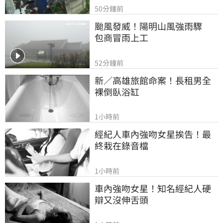
50分鐘前
颱風發威！陽明山風強雨驟　
包商冒雨上工
52分鐘前
新／高雄旅館命案！長租男全
裸倒臥浴缸
1小時前
經紀人車內強吻女星挨告！最
終栽在錄音檔
1小時前
車內強吻女星！知名經紀人硬
辯又沒伸舌頭