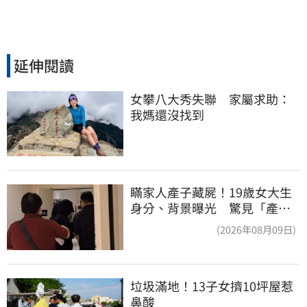
延伸閱讀
女攀八大秀失聯　家屬求助：
我媽還沒找到
瞞家人產子藏屍！19歲女大生
身分、背景曝光 驚見「產檢
紀錄全空白」
(2026年08月09日)
垃圾滿地！13子女擠10坪屋惹
鼻酸