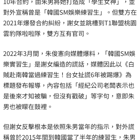
10年合約，由朱男將她打造成「學生女神」，並
對外宣稱曾是「韓國SM娛樂練習生」。但雙方在
2021年爆發合約糾紛，謝女並跳槽到T1聯盟桃園
雲豹隊啦啦隊，雙方互有官司。
2022年3月間，朱俊憲向媒體爆料，「韓國SM娛
樂實習生」是謝女編造的謊話，媒體因此以《白
賊赴南韓當過練習生！台女扯謊6年被踢爆》為
標題發布報導，內容包括「經紀公司老闆表示也
是後來才知被騙，但沒有戳破」等字句，意即朱
男也被矇在鼓裡。
但謝女反擊根本是依照朱男當年的指示，對外謊
稱曾於2015年間到韓國當了半年的練習生，朱男