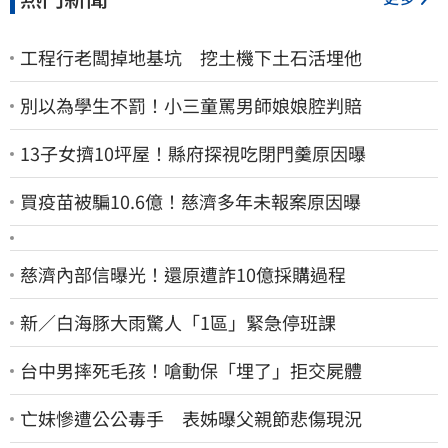
工程行老闆掉地基坑 挖土機下土石活埋他
別以為學生不罰！小三童罵男師娘娘腔判賠
13子女擠10坪屋！縣府探視吃閉門羹原因曝
買疫苗被騙10.6億！慈濟多年未報案原因曝
慈濟內部信曝光！還原遭詐10億採購過程
新／白海豚大雨驚人「1區」緊急停班課
台中男摔死毛孩！嗆動保「埋了」拒交屍體
亡妹慘遭公公毒手 表姊曝父親節悲傷現況