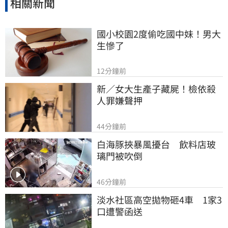
相關新聞
國小校園2度偷吃國中妹！男大
生慘了
12分鐘前
新／女大生產子藏屍！檢依殺
人罪嫌聲押
44分鐘前
白海豚挾暴風擾台　飲料店玻
璃門被吹倒
46分鐘前
淡水社區高空拋物砸4車　1家3
口遭警函送