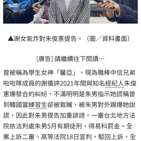
▲謝女氣炸對朱俊憲提告。（圖／資料畫面）
[廣告] 請繼續往下閱讀…
曾被稱為學生女神「馨亞」，現為職棒中信兄弟
啦啦隊成員的謝儀諪2021年間與知名
經紀人
朱俊
憲爆發合約糾紛，不滿明明是朱男指示她謊稱曾
到韓國當
練習生
卻被栽贓，被朱男對外踢爆她說
謊，因此對朱男提告加重誹謗。一審台北地方法
院依法判處朱男5月有期徒刑，得易科罰金。全
案上訴二審。高等法院18日宣判，駁回上訴，全