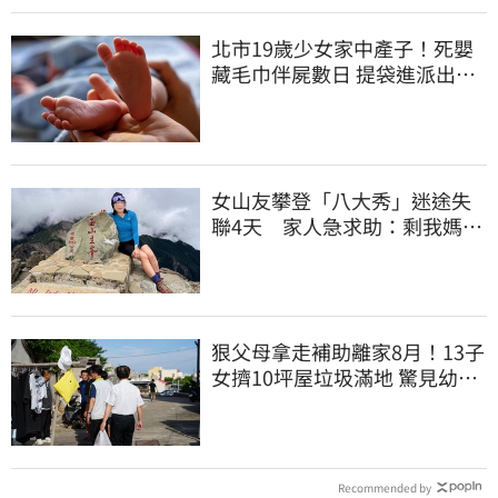
北市19歲少女家中產子！死嬰
藏毛巾伴屍數日 提袋進派出所
嚇壞警員
女山友攀登「八大秀」迷途失
聯4天 家人急求助：剩我媽還
沒找到
狠父母拿走補助離家8月！13子
女擠10坪屋垃圾滿地 驚見幼童
深夜遊蕩
Recommended by