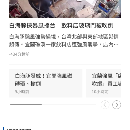
白海豚挾暴風擾台　飲料店玻璃門被吹倒
白海豚颱風強勢過境，台灣北部與東部地區災情
頻傳。宜蘭礁溪一家飲料店遭強風襲擊，店內玻
璃門瞬間碎裂，店員飽受驚嚇，目前只能先以木
-434分鐘前
板充當臨時門扇避雨。此外，花蓮七星潭海邊在
颱風影響下湧現長浪，竟有男童在沙灘玩耍時遭
浪花吞沒跌倒，驚險畫面曝光引發網友撻伐。海
白海豚發威！宜蘭強風磁
宜蘭強風「店家
巡署對此嚴正呼籲，颱風期間切勿闖入警戒區，
磚砸、樹倒
吹爆」員工嚇抱
違者最高可處25萬元罰鍰。
9小時前
10小時前