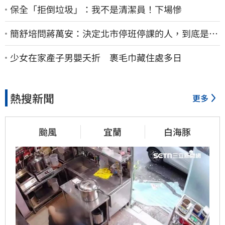
保全「拒倒垃圾」：我不是清潔員！下場慘
簡舒培問蔣萬安：決定北市停班停課的人，到底是台
北市長，還是氣象署？
少女在家產子男嬰夭折 裹毛巾藏住處多日
熱搜新聞
更多
颱風
宜蘭
白海豚