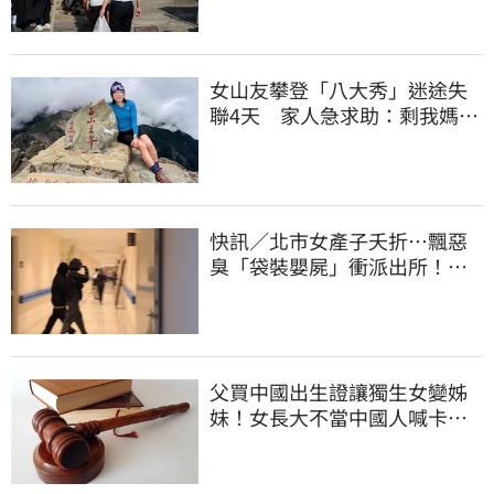
女山友攀登「八大秀」迷途失
聯4天 家人急求助：剩我媽還
沒找到
快訊／北市女產子夭折⋯飄惡
臭「袋裝嬰屍」衝派出所！家
屬相驗快閃離開
父買中國出生證讓獨生女變姊
妹！女長大不當中國人喊卡卻
失敗