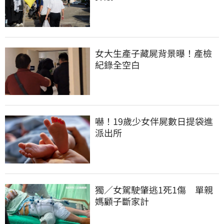
女大生產子藏屍背景曝！產檢
紀錄全空白
嚇！19歲少女伴屍數日提袋進
派出所
獨／女駕駛肇逃1死1傷　單親
媽顧子斷家計