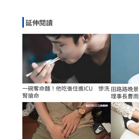
延伸閱讀
一碗奪命麵！他吃後住進ICU　慘洗
田路路晚景
腎搶命
理事長曹雨