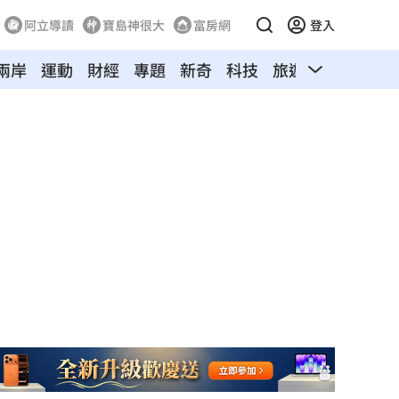
阿立導讀
寶島神很大
富房網
登入
兩岸
運動
財經
專題
新奇
科技
旅遊
汽車
寵物