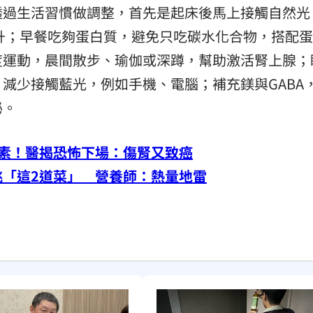
透過生活習慣做調整，首先是起床後馬上接觸自然光
上升；早餐吃夠蛋白質，避免只吃碳水化合物，搭配
度運動，晨間散步、瑜伽或深蹲，幫助激活腎上腺；
減少接觸藍光，例如手機、電腦；補充鎂與GABA
泌。
毒素！醫揭恐怖下場：傷腎又致癌
挑「這2道菜」 營養師：熱量地雷