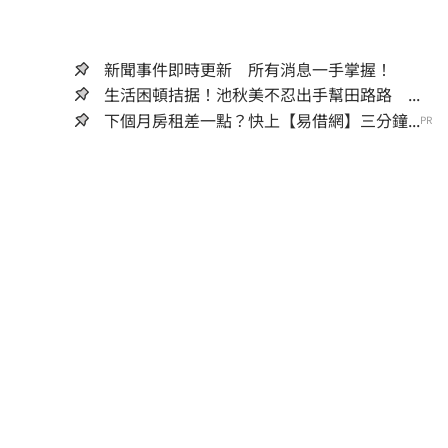
新聞事件即時更新 所有消息一手掌握！
生活困頓拮据！池秋美不忍出手幫田路路 ...
下個月房租差一點？快上【易借網】三分鐘...
PR