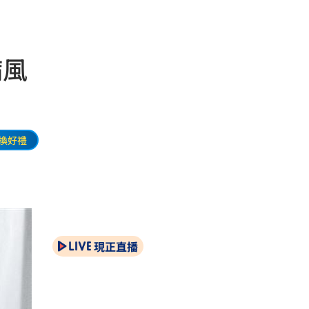
病風
換好禮
現正直播