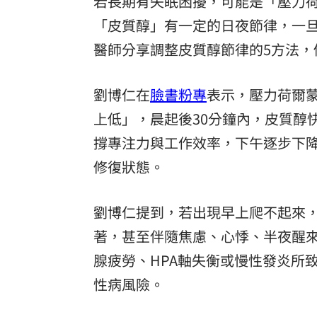
若長期有失眠困擾，可能是「壓力
「皮質醇」有一定的日夜節律，一
醫師分享調整皮質醇節律的5方法
劉博仁在
臉書粉專
表示，壓力荷爾
上低」，晨起後30分鐘內，皮質醇
撐專注力與工作效率，下午逐步下
修復狀態。
劉博仁提到，若出現早上爬不起來
著，甚至伴隨焦慮、心悸、半夜醒
腺疲勞、HPA軸失衡或慢性發炎所
性病風險。