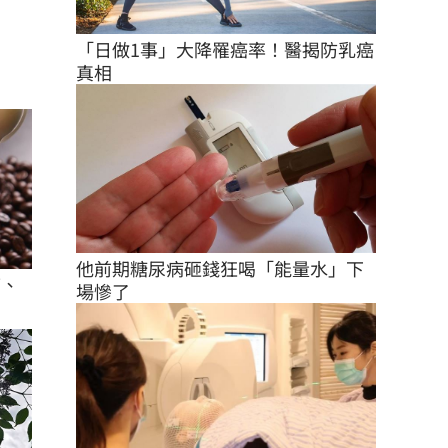
「日做1事」大降罹癌率！醫揭防乳癌
真相
他前期糖尿病砸錢狂喝「能量水」下
痛、
場慘了