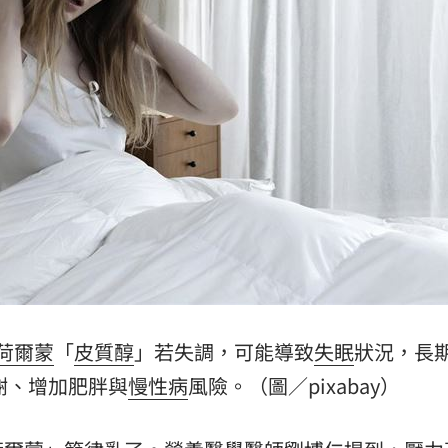
誠意
19:08
內幕
19:07
強
19:01
18:58
15
荷爾蒙
「
皮質醇
」若失調，可能導致
失眠
狀況，長
謝、增加肥胖與
慢性病
風險。（圖／pixabay）