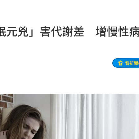
款
19:35
體驗
19:33
眠元兇」害代謝差 增慢性
異動
19:31
線
19:25
看新聞
紅毯
19:23
9:16
幽默
19:13
動
19:11
元
19:10