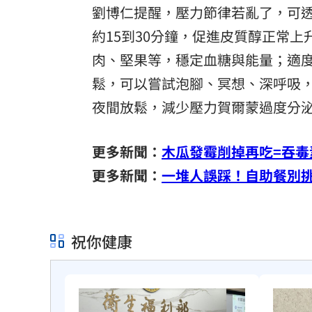
劉博仁提醒，壓力節律若亂了，可
約15到30分鐘，促進皮質醇正常
肉、堅果等，穩定血糖與能量；適
鬆，可以嘗試泡腳、冥想、深呼吸，
夜間放鬆，減少壓力賀爾蒙過度分
更多新聞：
木瓜發霉削掉再吃=吞
更多新聞：
一堆人誤踩！自助餐別
祝你健康