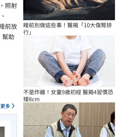
，照射
蛋、
睡前別做這些事！醫揭「10大傷腎排
睡前放
行」
，幫助
不是炸雞！女童9歲初經 醫揭4習慣恐
矮8cm
更多