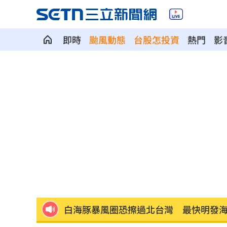
即時
颱風動態
台股怎投資
熱門
影
獨／河北彩花現身味全主場 傳想來台
獨／颱風攪局！郵輪旅沖繩變香港又遇
「欣瑩捕賢國昌在後? 」她揭藍白新竹亂
Jennie大秀火辣身材 自曝曾感到自卑
擺脫49戰0轟陰霾 陳子豪曝和界外球有
白海豚暴風圈恐擦過北台灣 最快明發
AI生成文章容易判斷 專家點名「4大破綻