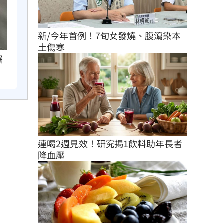
新/今年首例！7旬女發燒、腹瀉染本
土傷寒
署
連喝2週見效！研究揭1飲料助年長者
降血壓