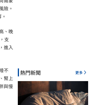
荷爾蒙
風險。
等。
高、晚
，支
，進入
睡不
熱門新聞
更多
、腎上
胖與慢