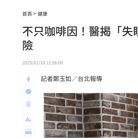
熊本地震 林佳龍向日方遞交500萬賑災
首頁
健康
新北小小學童消防夏令營 讓學童擬真
不只咖啡因！醫揭「失
白海豚衝擊台日飛航 星宇宣布10班機
險
7月CPI年增2.54% 連3月突破通膨警戒
2025/02/18 12:56:00
金鐘星光主持陣容曝 夏和熙木木續扛
記者鄭玉如／台北報導
白海豚颱風逼近日本！逾470航班停飛
1
好友離世成創作契機 樂團主唱吐黑色
潘裕文閃退歌壇 周定緯曝私下真實互
華邦電Q2獲利創高！上半年EPS達7.65