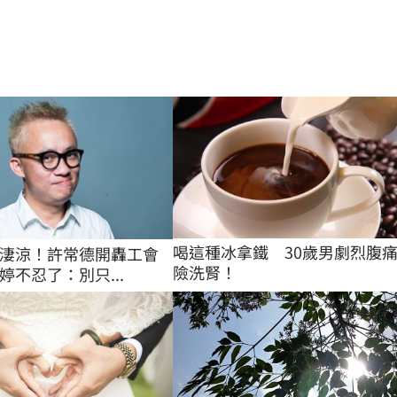
喝這種冰拿鐵　30歲男劇烈腹
淒涼！許常德開轟工會
險洗腎！
婷不忍了：別只...