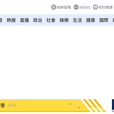
娛樂星聞
iNEWS
祝你健康
音
熱搜
直播
政治
社會
娛樂
生活
健康
國際
發展
20:03
故障
20:02
局
19:55
19:53
關
19:52
海警
19:51
」
19:45