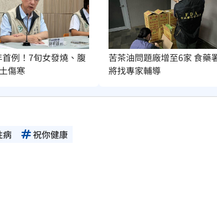
年首例！7旬女發燒、腹
苦茶油問題廠增至6家 食藥
土傷寒
將找專家輔導
性病
祝你健康