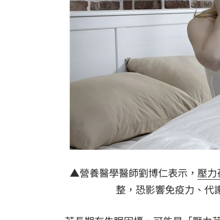
割頸案受害家屬揭這真相！指加害者無
林安可二軍連轟有原因 好友陳傑憲揭
韓國羽球大師賽發威 蘇力揚挺進男單8
大世科上半年獲利創新高！EPS 1.58元
台灣彩券開獎直播中
20:31
LIVE三立+24小時直播
15:27
三立iNEWS新聞台線上直播
18:00
理想混蛋號召粉絲跨海追星吃美食！
18:
▲營養醫學醫師劉博仁表示，
壓力
整，恐影響免疫力、代