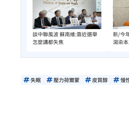
談中聯風波 蘇南維:靠近選舉
新/今
怎麼講都失焦
瀉染本
失眠
壓力荷爾蒙
皮質醇
慢