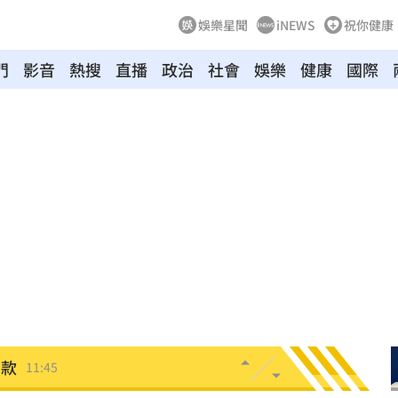
娛樂星聞
iNEWS
祝你健康
門
影音
熱搜
直播
政治
社會
娛樂
健康
國際
規
11:50
是他
11:50
心聲
11:50
11:46
光了
11:45
捐款
11:45
關
11:39