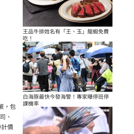
王品牛排姓名有「王、玉」龍蝦免費
吃！
白海豚最快今發海警！專家曝停班停
課機率
策，包
公司、
帶計價