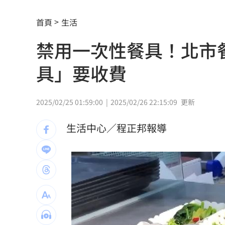
姐夫AKIRA抵台 蹲身陪自拍、簽名超
首頁
生活
昔嗆擋疫苗！慈濟遭詐10億 國民黨拒
禁用一次性餐具！北市餐
假借無塵室走道窄 工程師屢對女同事
具」要收費
妖股連4漲遭八卦鏡收服 被動元件一片
9/7充公！5張千萬發票沒人領 地點一
2025/02/25 01:59:00
2025/02/26 22:15:09
更新
兆基債務風暴！檢調搜索 前董座帶回
生活中心／程正邦報導
獨／家樓梯門口重摔 李亞萍路邊倒地
台灣上市賣破8百輛！油電休旅80萬有找
姜厚任71歲生日 女友曝神級朋友圈
11:
慈濟被詐10億未提告！他質疑：財報怎