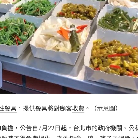
道
11:26
道歉
11:26
義
11:24
場！
10:30
熱潮
10:00
性餐具
，提供餐具將對顧客
收費
。（示意圖）
15
負擔，公告自7月22日起，台北市的政府機關、公