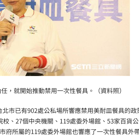
內任，就開始推動禁用一次性餐具。（資料照）
台北市已有902處公私場所響應禁用美耐皿餐具的政
院校、27個中央機關、119處委外場館、53家百貨
，市府所屬的119處委外場館也響應了一次性餐具外