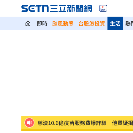
即時
颱風動態
台股怎投資
生活
熱
警報響秒空城！高雄城鎮韌性演習…0違
周杰倫私生子真相曝光！孩子的親爹竟
慈濟買疫苗遭騙 石崇良吐被抹黑阻擋
多檔主動式ETF慘跌 專家指出四個陷阱
長這樣！國民黨AI發言人「鄭小文」曝
慈濟10.6億疫苗服務費爆詐騙 他質疑
吳子嘉斷言傅崐萁下場：早晚被抓進去