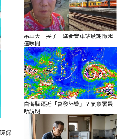
吊車大王哭了！望新豐車站感謝憶起
這瞬間
白海豚逼近「會發陸警」？氣象署最
新說明
環保