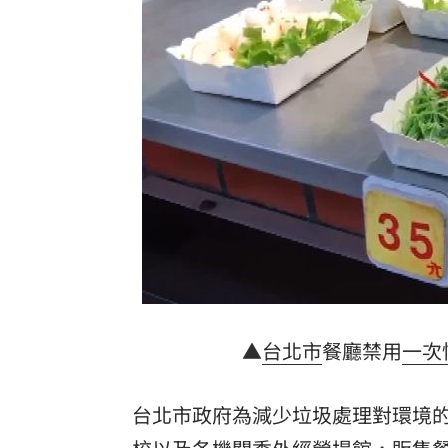
慈濟被騙10億！綠要國民黨還陳時中公
翻出蔣、柯「昔日發言」 她轟：出來
石崇良嗆台中市府公開紀錄 喊0檢出沒意
台灣彩券開獎直播中
20:31
LIVE三立+24小時直播
15:27
三立iNEWS新聞台線上直播
18:00
「拍片人的多重宇宙」職涯論壇9/12登
8國球員齊聚高雄 Formosa 7s掀足球
▲
台北市
餐廳禁用
一次
理想混蛋號召粉絲跨海追星吃美食！
18:
台北市政府為減少垃圾處理對環境的