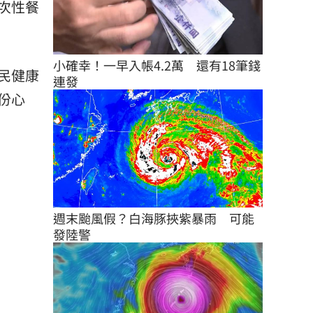
次性餐
小確幸！一早入帳4.2萬　還有18筆錢
民健康
連發
份心
週末颱風假？白海豚挾紫暴雨　可能
發陸警