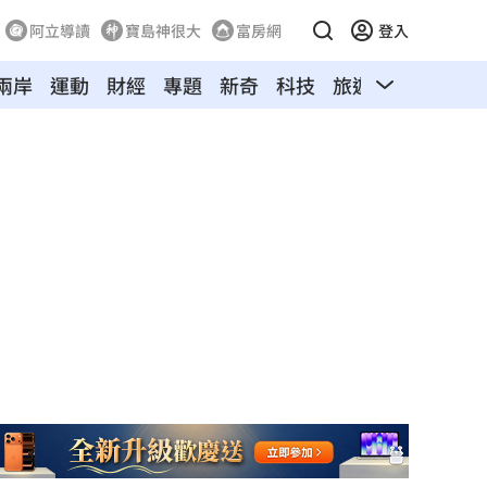
阿立導讀
寶島神很大
富房網
登入
兩岸
運動
財經
專題
新奇
科技
旅遊
汽車
寵物