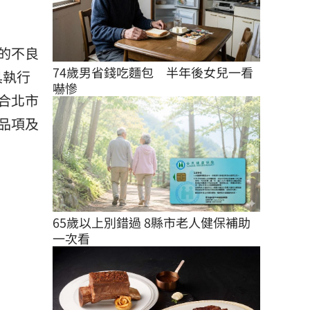
的不良
74歲男省錢吃麵包　半年後女兒一看
具執行
嚇慘
合北市
品項及
65歲以上別錯過 8縣市老人健保補助
一次看