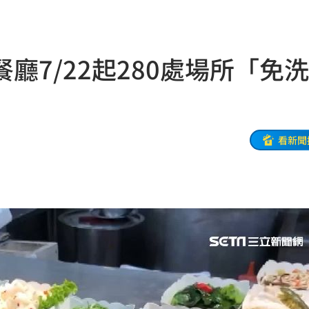
寵粉
11:39
道歉
11:36
廳7/22起280處場所「免
襲臀
11:36
綠
11:35
次看
11:33
看新聞
偵訊
11:33
送醫
11:32
11:30
29
麼編
11:28