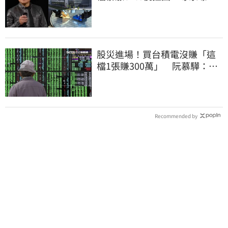
「黃金買點」
股災進場！買台積電沒賺「這
檔1張賺300萬」 阮慕驊：別
聽信重押鬼話
Recommended by