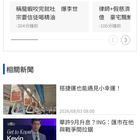
罪所得並保留民事求償權。此舉遭外界質疑慈濟
內部審核機制疏漏，更有法界人士認為聲明內容
稱龍蝦咬完就吐　爆李世
律師+假慈濟青年
顯得被動且不尋常。
宗要信徒喝精油
億　豪宅飄鮑魚
-304分鐘前
-106分鐘前
相關新聞
搭捷運也能遇見小幸運！
2026/08/03 08:00
華許9月升息？ING：匯市在他
與戰爭間拉鋸