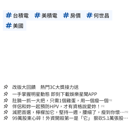
台積電
美積電
房價
何世昌
美國
改版大回饋 熱門3C大獎接力送
一手掌握明星動態 即刻下載娛樂星聞APP
肚腩一抓一大把，只需1個雞蛋，用一個瘦一個
PR
伴侶和妳一起預防HPV，才有資格說愛妳！
PR
減肥首選，檸檬加它，堅持一週，腰細了，瘦到你懷疑
PR
人生
99萬股東心碎！外資開殺第一是「它」 狠砍5.1萬張股價
重挫近5%