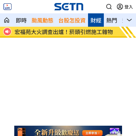
登入
即時
颱風動態
台股怎投資
財經
熱門
影音
8元！
宏福苑大火調查出爐！菸頭引燃施工雜物
定投1
位！