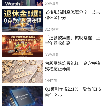
29分鐘前
老後離婚財產怎麼分？　丈夫
退休金拒分
31分鐘前
「這餐飲集團」擺脫陰霾！上
半年營收創高
33分鐘前
台股暴跌誰最能扛　高含金這
幾檔繳正報酬
1小時前
Q2獲利年增221%　愛普*EPS
衝4.18元！