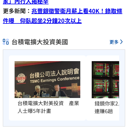
家」內行人揭秘辛
更多新聞：
兆豐銀徵警衛月薪上看40K！錄取條
件曝 仰臥起坐2分鐘20次以上
台積電擴大投資美國
更多
台積電擴大對美投資　產業
錢鏡你家2／靠
人士曝5年計畫
連賺6趟