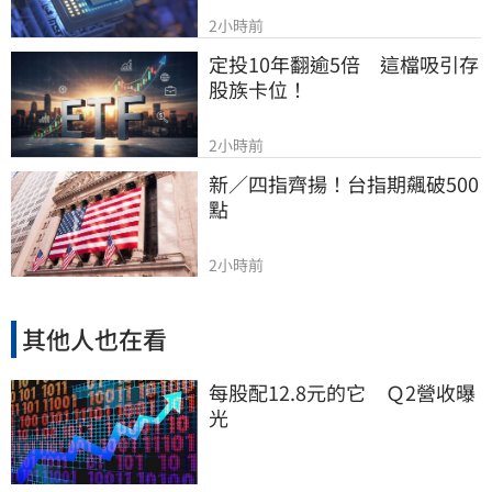
2小時前
定投10年翻逾5倍　這檔吸引存
股族卡位！
2小時前
新／四指齊揚！台指期飆破500
點
2小時前
其他人也在看
每股配12.8元的它 Ｑ2營收曝
光