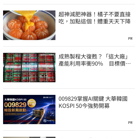
超神減肥神器！橘子不要直接
吃，加點這個！體重天天下降
PR
成熟製程大復甦？「這大廠」
產能利用率衝90% 目標價上
看220元
009829掌握AI關鍵 大華韓國
KOSPI 50今強勢開募
PR