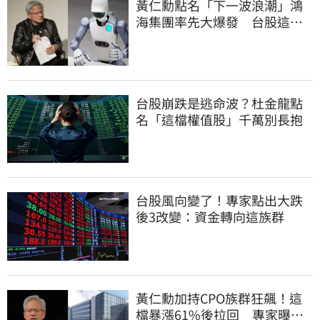
黃仁勳點名「下一波浪潮」鴻
海集團率先大爆發 台股這族
群全面噴出
台股崩跌是逃命波？杜金龍點
名「這檔權值股」千萬別長抱
台股風向變了！專家點出大跌
後3改變：資金轉向這族群
黃仁勳加持CPO族群狂飆！這
檔暴漲61%後拉回 專家曝