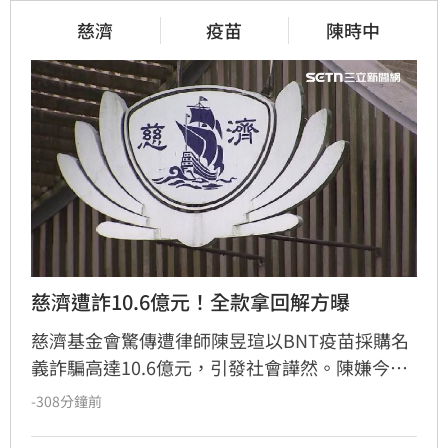
慈濟
疫苗
陳時中
慈濟遭詐10.6億元！全款拿回解方曝
慈濟基金會驚傳遭律師陳昱瑄以BNT疫苗採購名
義詐騙高達10.6億元，引發社會譁然。陳嫌今年
5月已遭羈押，但慈濟直到起訴曝光才發表聲
-308分鐘前
明，表示待法院判決有罪後，將依法請求發還犯