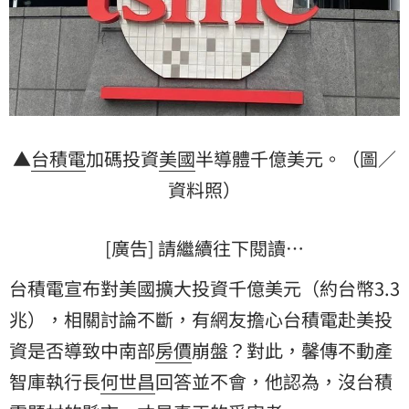
▲
台積電
加碼投資
美國
半導體千億美元。（圖／
資料照）
[廣告] 請繼續往下閱讀…
台積電宣布對美國擴大投資千億美元（約台幣3.3
兆），相關討論不斷，有網友擔心台積電赴美投
資是否導致中南部
房價
崩盤？對此，馨傳不動產
智庫執行長
何世昌
回答並不會，他認為，沒台積