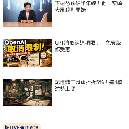
下週恐跌破半年線！他：空頭
大屠殺剛開始
GPT將取消這項限制　免費版
都受惠
記憶體二哥重挫近5%！這4檔
逆勢上漲
現正直播