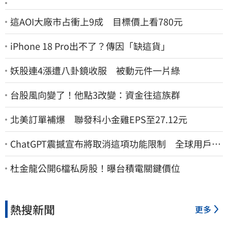
這AOI大廠市占衝上9成 目標價上看780元
iPhone 18 Pro出不了？傳因「缺這貨」
妖股連4漲遭八卦鏡收服 被動元件一片綠
台股風向變了！他點3改變：資金往這族群
北美訂單補爆 聯發科小金雞EPS至27.12元
ChatGPT震撼宣布將取消這項功能限制 全球用戶即
刻起「免費」用到飽
杜金龍公開6檔私房股！曝台積電關鍵價位
熱搜新聞
更多