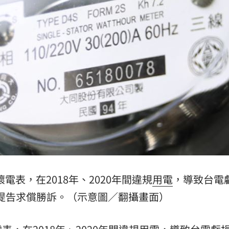
認了
22:35
0萬
22:35
了
22:31
亡
22:31
15
電表，在2018年、2020年間違規
用電
，導致台電
電提告求償勝訴。（示意圖／翻攝畫面）