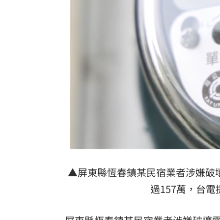
毒駕無照還肇逃！南港瑪莎拉蒂男到案
轉戰股市遭槓桿反噬 韓健身網紅虧150
EZ Way捲個資疑慮風波！關務署要出手
南韓酷暑！身障男輪椅翻覆 2小時曝曬
台灣彩券開獎直播中
20:31
LIVE三立+24小時直播
15:27
三立iNEWS新聞台線上直播
18:00
理想混蛋號召粉絲跨海追星吃美食！
18:
▲
屏東縣
恆春鎮
某民宿
業者
涉嫌破壞
過157萬，台