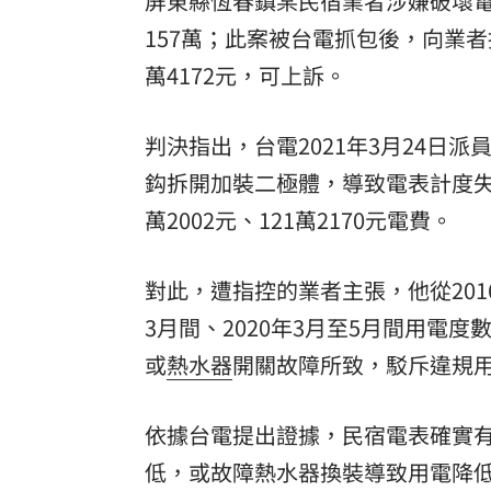
屏東縣恆春鎮某民宿業者涉嫌破壞電表
157萬；此案被台電抓包後，向業
萬4172元，可上訴。
判決指出，台電2021年3月24日
鈎拆開加裝二極體，導致電表計度失
萬2002元、121萬2170元電費。
對此，遭指控的業者主張，他從201
3月間、2020年3月至5月間用電度
或
熱水器
開關故障所致，駁斥違規
依據台電提出證據，民宿電表確實
低，或故障熱水器換裝導致用電降