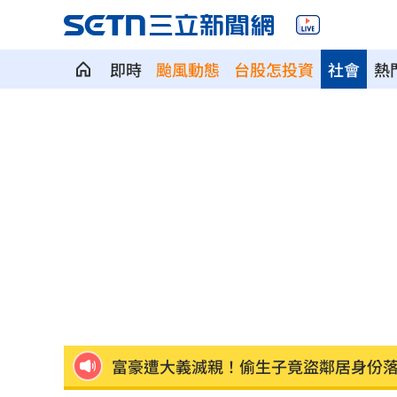
即時
颱風動態
台股怎投資
社會
熱
蔡英文做2件事 黃暐瀚：台東變五五波
蔣萬安危險了！《壹蘋》台北市...
23:00
「地獄酷暑」襲南韓 礦泉水曝曬恐致
父親節真的快樂嗎？房貸10年暴增逾400
律師勾宗教大師「家族」詐慈濟 僅她
富豪遭大義滅親！偷生子竟盜鄰居身份