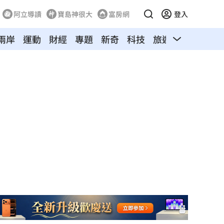
阿立導讀
寶島神很大
富房網
登入
兩岸
運動
財經
專題
新奇
科技
旅遊
汽車
寵物