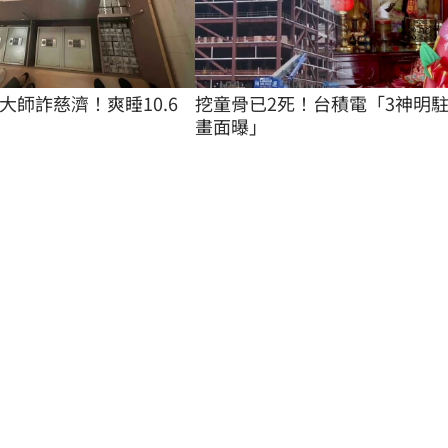
大師詐慈濟！爽睡10.6
挖童骨已2死！台積電「3神明
畫面曝」