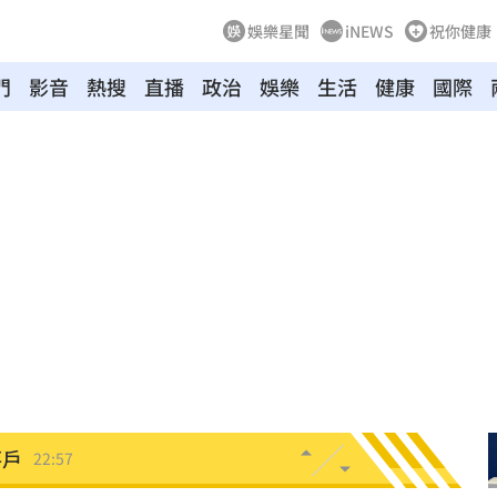
娛樂星聞
iNEWS
祝你健康
門
影音
熱搜
直播
政治
娛樂
生活
健康
國際
23:03
癌
23:00
萬
22:59
交保
22:58
落戶
22:57