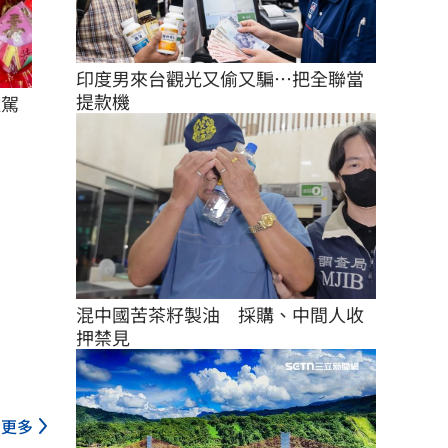
印度男來台觀光又偷又騙…把全聯當
提款機
駐駕
混中國苦茶籽製油　採購、中間人收
押禁見
更多