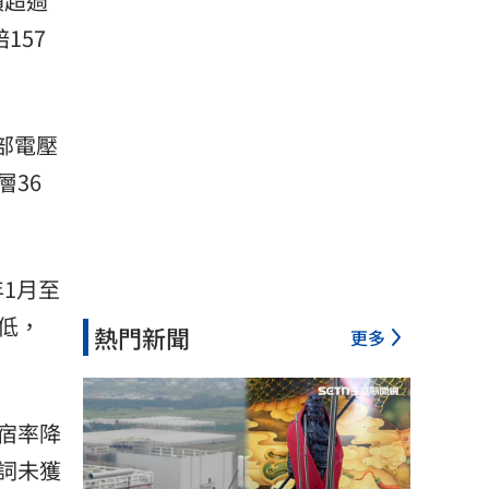
損超過
157
部電壓
36
年1月至
低，
熱門新聞
更多
宿率降
詞未獲