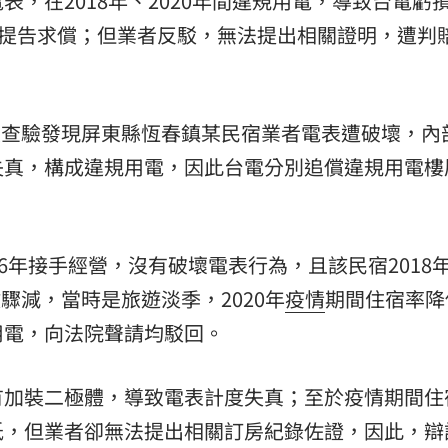
，在2018年、2020年間違規用電，導致台電虧
者提告求償；但業者反駁，無法提出相關證明，遭判賠
派員查驗發現屏東縣恆春鎮某民宿業者電表遭破壞，內
真，構成違規用電，因此台電分別追償違規用電樓層
6年接手經營，沒有破壞電表行為，且該民宿2018
數驟減，當時是旅遊淡季，2020年
疫情
期間住宿率降
用電，向法院聲請均駁回。
有加裝二極體，導致電表計度失真；至於疫情期間住
低，但業者卻無法提出相關訂房紀錄佐證，因此，辯