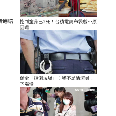
者應賠
挖到童骨已2死！台積電請布袋戲…原
因曝
保全「拒倒垃圾」：我不是清潔員！
下場慘