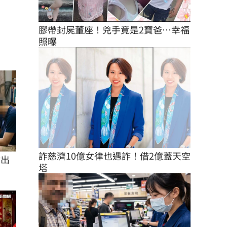
膠帶封屍董座！兇手竟是2寶爸…幸福
照曝
詐慈濟10億女律也遇詐！借2億蓋天空
付出
塔