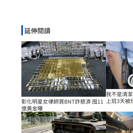
延伸閱讀
我不是清潔
上班3天被炒
彰化明星女律師買BNT詐慈濟 囤11
億黃金曝