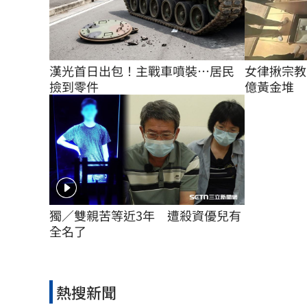
女律揪宗教
漢光首日出包！主戰車噴裝…居民
億黃金堆
撿到零件
獨／雙親苦等近3年　遭殺資優兒有
全名了
熱搜新聞