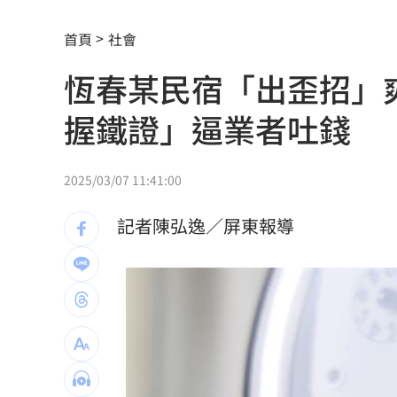
慈濟遭詐10億買疫苗！他點出更麻煩的
首頁
社會
圖書館借書作者賺什麼？菜販作家：有
恆春某民宿「出歪招」
日神級甜點快閃台北！連5天「買一送一
握鐵證」逼業者吐錢
逾21萬員工受惠！美銀年砸78億補助瘦
屏東綠鬣蜥已抓9萬隻 最強獵人領98萬
2025/03/07 11:41:00
媽媽急過頭！瞞女兒投履歷還安...
22:46
記者陳弘逸／屏東報導
她超商買熱狗拿3包醬！竟遭店長嗆「1
BNT詐慈濟10億 醫嘆：還給陳時中清
狂打雙殺超嘔 陳傑憲換策略一揮變2分
洋妞穿透視裝逛越南古蹟！導覽員不忍