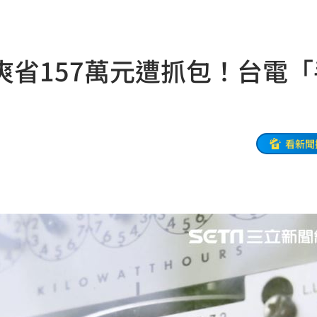
問題
22:56
錢領
22:53
爽省157萬元遭抓包！台電「
」
22:53
瘦針
22:50
元
22:49
看新聞
句」
22:41
白
22:41
砲
22:39
了
22:37