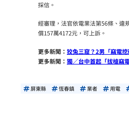
採信。
經審理，法官依電業法第56條、違
償157萬4172元，可上訴。
更多新聞：
狡兔三窟？2男「竊電
更多新聞：
獨／台中首起「拔槍竊電
屏東縣
恆春鎮
業者
用電