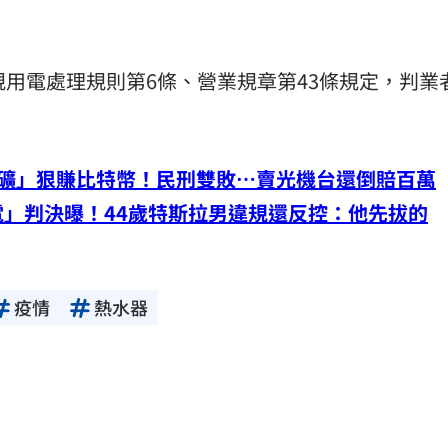
規用電處理規則第6條、營業規章第43條規定，判業
挖礦」狠賺比特幣！民刑雙敗…賣光機台還倒賠百萬
」判決曝！44歲特斯拉男違規還反控：他先拔的
疫情
熱水器