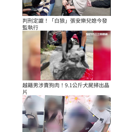
判刑定讞！「白狼」張安樂兒媳今發
監執行
越籍男涉賣狗肉！9.1公斤犬屍掃出晶
片