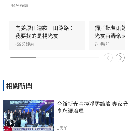
出面，事後卻發文坦言搞錯對象，真正想找的是
-94分鐘前
前理事長楊光友。楊光友對此回應，質疑田路路
晚年困頓不應全歸咎於工會。對此，音樂人許常
德出面緩頰，建議田路路應先安頓好生活，並提
向姜厚任道歉　田路路：
獨／批曹雨婷帳
議透過口述歷史記錄資深藝人的故事。許常德同
我要找的是楊光友
光友再轟余天工
時批評現任理事長曹雨婷不應神隱，呼籲工會應
-59分鐘前
7小時前
展現具體作為照顧資深藝人，而非僅提供勞健保
功能。整起事件引發關注，田路路則強調目前先
處理身體狀況，後續發展仍待觀察。
相關新聞
台新新光金控淨零論壇 專家分
享永續治理
1天前