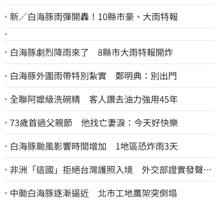
新／白海豚雨彈開轟！10縣市豪、大雨特報
白海豚劇烈降雨來了 8縣市大雨特報開炸
白海豚外圍雨帶特別紮實 鄭明典：別出門
全聯阿嬤級洗碗精 客人讚去油力強用45年
73歲首過父親節 他找亡妻淚：今天好快樂
白海豚颱風影響時間增加 1地區恐炸雨3天
非洲「這國」拒絕台灣護照入境 外交部證實發聲
了：持續交涉聯繫
中颱白海豚逐漸逼近 北市工地鷹架突倒塌