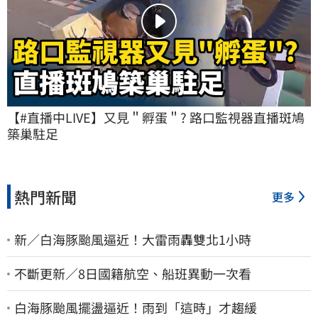
【#直播中LIVE】又見＂孵蛋＂? 路口監視器直播斑鳩
築巢駐足
熱門新聞
更多
新／白海豚颱風逼近！大雷雨轟雙北1小時
不斷更新／8日國籍航空、船班異動一次看
白海豚颱風擺盪逼近！雨到「這時」才趨緩