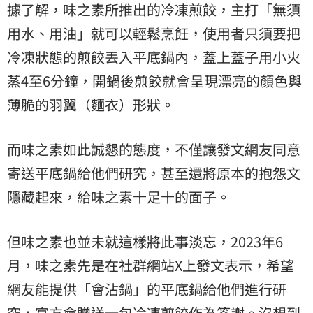
據了解，味之素所推出的冷凍煎餃，主打「無須
用水、用油」就可以輕鬆烹飪，使用者只須要把
冷凍狀態的煎餃丟入平底鍋內，蓋上蓋子用小火
蒸4至6分鐘，開鍋後煎餃就會呈現漂亮的顏色與
薄脆的羽翼（麵衣）形狀。
而味之素如此誠懇的態度，不僅讓發文網友同意
寄送平底鍋給他們研究，甚至還將原本的抱怨文
隱藏起來，給味之素十足十的面子。
但味之素也並未就這樣將此事淡忘，2023年6
月，味之素先是在社群網站X上發文表示，希望
網友能提供「會沾鍋」的平底鍋給他們進行研
究，官方會贈送一包冷凍煎餃作為答謝。沒想到