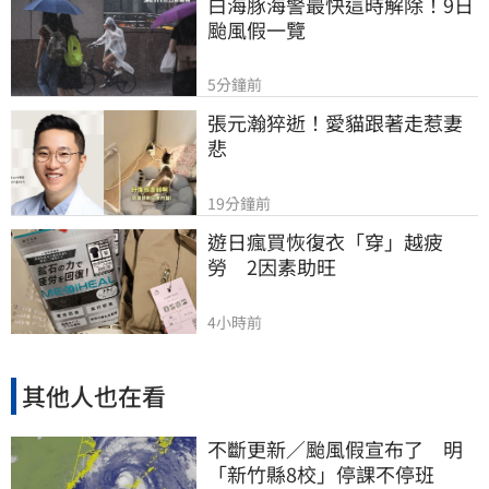
白海豚海警最快這時解除！9日
颱風假一覽
5分鐘前
張元瀚猝逝！愛貓跟著走惹妻
悲
19分鐘前
遊日瘋買恢復衣「穿」越疲
勞　2因素助旺
4小時前
其他人也在看
不斷更新／颱風假宣布了 明
「新竹縣8校」停課不停班