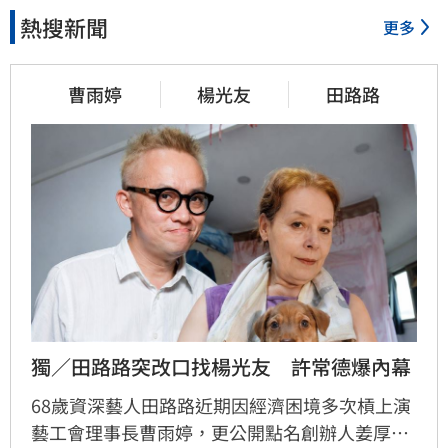
熱搜新聞
更多
曹雨婷
楊光友
田路路
獨／田路路突改口找楊光友　許常德爆內幕
68歲資深藝人田路路近期因經濟困境多次槓上演
藝工會理事長曹雨婷，更公開點名創辦人姜厚任