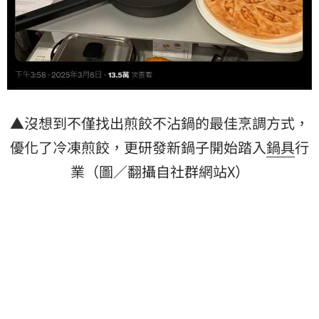
▲沒想到不僅找出煎餃不沾鍋的最佳烹調方式，
優化了冷凍煎餃，更研發新鍋子開始踏入
鍋具
行
業（圖／翻攝自社群網站X）