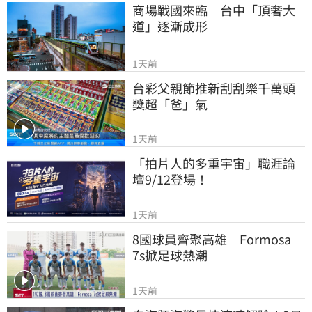
商場戰國來臨　台中「頂奢大
道」逐漸成形
1天前
台彩父親節推新刮刮樂千萬頭
獎超「爸」氣
1天前
「拍片人的多重宇宙」職涯論
壇9/12登場！
1天前
8國球員齊聚高雄　Formosa 
7s掀足球熱潮
1天前