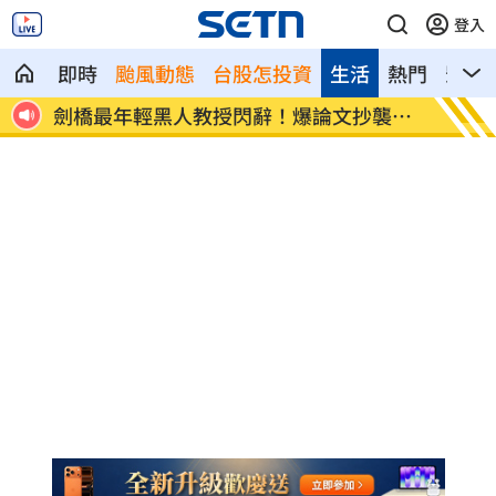
登入
即時
颱風動態
台股怎投資
生活
熱門
影音
處多
劍橋最年輕黑人教授閃辭！爆論文抄襲造
遊日瘋
假