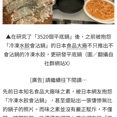
▲在研究了「3520個平底鍋」後，之前被抱怨
「冷凍
水餃
會沾鍋」的日本
食品大廠
不只推出不
會沾鍋的冷凍水餃，更研發平底鍋（圖／翻攝自
社群網站X）
[廣告] 請繼續往下閱讀…
先前日本知名食品大廠味之素，被日本網友抱怨
「冷凍水餃會沾鍋」，甚至還貼出一張悽慘無比
的鍋子的照片。而味之素並沒有嚴正駁斥，不僅