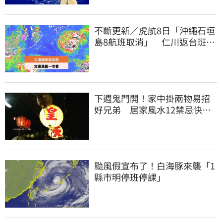
不斷更新／虎航8日「沖繩石垣
島8航班取消」 仁川返台班機
提前1天起飛
下週鬼門開！家中掛兩物易招
好兄弟 居家風水12禁忌快檢
查
颱風假宣布了！白海豚來襲「1
縣市明停班停課」