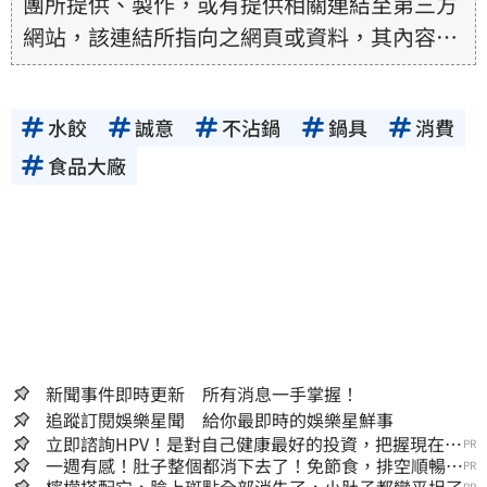
團所提供、製作，或有提供相關連結至第三方
網站，該連結所指向之網頁或資料，其內容均
為所連結網站提供，相關權利均為該網站、內
容提供者或合法權利人所有，三立集團不擔保
水餃
誠意
不沾鍋
鍋具
消費
其真實性、正確性、即時性、完整性或合法
性。三立新聞網所提供的資訊內容，若其著作
食品大廠
權不屬於三立集團所有，使用者未取得內容提
供者（著作權人）許可之前，亦不得擅自轉
貼、重製、變更、散布，否則概由使用者自負
全責。
新聞事件即時更新 所有消息一手掌握！
追蹤訂閱娛樂星聞 給你最即時的娛樂星鮮事
立即諮詢HPV！是對自己健康最好的投資，把握現在不
PR
嫌晚！
一週有感！肚子整個都消下去了！免節食，排空順暢就
PR
夠
檸檬搭配它，臉上斑點全部消失了，小肚子都變平坦了
PR