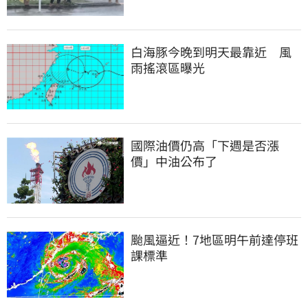
白海豚今晚到明天最靠近　風
雨搖滾區曝光
國際油價仍高「下週是否漲
價」中油公布了
颱風逼近！7地區明午前達停班
課標準