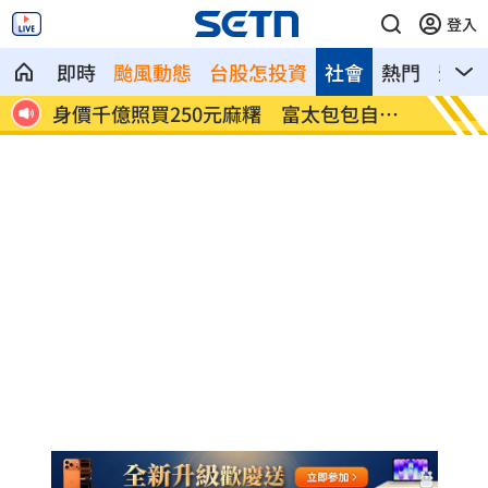
登入
即時
颱風動態
台股怎投資
社會
熱門
影音
國
身價千億照買250元麻糬 富太包包自己
獨／河
做
喜