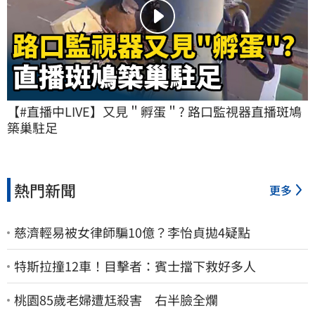
【#直播中LIVE】又見＂孵蛋＂? 路口監視器直播斑鳩
築巢駐足
熱門新聞
更多
慈濟輕易被女律師騙10億？李怡貞拋4疑點
特斯拉撞12車！目擊者：賓士擋下救好多人
桃園85歲老婦遭尪殺害 右半臉全爛