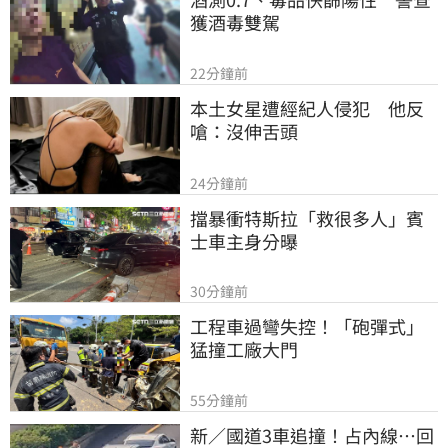
獲酒毒雙駕
22分鐘前
本土女星遭經紀人侵犯　他反
嗆：沒伸舌頭
24分鐘前
擋暴衝特斯拉「救很多人」賓
士車主身分曝
30分鐘前
工程車過彎失控！「砲彈式」
猛撞工廠大門
55分鐘前
新／國道3車追撞！占內線…回