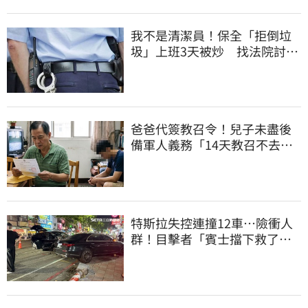
我不是清潔員！保全「拒倒垃
圾」上班3天被炒 找法院討公
道結果出爐
爸爸代簽教召令！兒子未盡後
備軍人義務「14天教召不去」
換3個月刑期
特斯拉失控連撞12車…險衝人
群！目擊者「賓士擋下救了好
多人」車主發聲