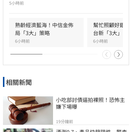
策、碳定價制度及企業轉型策略進行深度對話。
5小時前
國發會主委葉俊顯與環境部部長彭啟明出席，強
調台灣正邁向碳定價市場機制時代。台新新光金
控總經理林維俊指出，論壇邁入第五年，致力協
熟齡經濟藍海！中信金佈
幫忙照顧好銀髮
助企業將永續轉化為國際競爭力。會中上銀、強
局「3大」策略
台新「3大」防
茂、宏碁及金寶等指標企業分享低碳實踐經驗。
6小時前
6小時前
台新新光金控憑藉優異的永續績效，不僅連續三
年獲標普全球永續年鑑銀行業全球前1%，更獲
MSCI ESG AAA最高評級，展現其帶領產業接軌
國際、推進淨零韌性家園的決心，持續成為企業
邁向永續發展的強力後盾。
相關新聞
小吃部討債逼拍裸照！恐怖主
嫌下場曝
19分鐘前
酒測0.7、毒品快篩陽性　警查