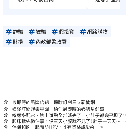
詐騙
被騙
假投資
網路購物
財損
內政部警政署
最即時的新聞話題 追蹤訂閱三立新聞網
追蹤訂閱娛樂星聞 給你最即時的娛樂星鮮事
檸檬搭配它，臉上斑點全部消失了，小肚子都變平坦了
PR
起床就先做件事，沒三天小腹就不見了! 肚子一天天變
PR
小！
伴侶和妳一起預防HPV，才有資格說愛妳！
PR