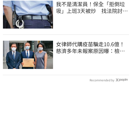
我不是清潔員！保全「拒倒垃
圾」上班3天被炒 找法院討公
道結果出爐
女律師代購疫苗騙走10.6億！
慈濟多年未報案原因曝：檢警
上門才知被騙
Recommended by