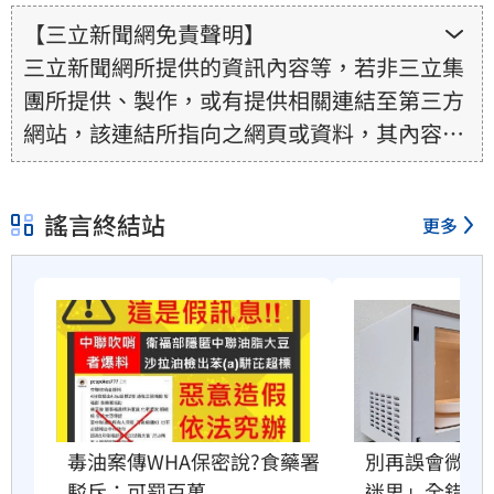
【三立新聞網免責聲明】
三立新聞網所提供的資訊內容等，若非三立集
團所提供、製作，或有提供相關連結至第三方
網站，該連結所指向之網頁或資料，其內容均
為所連結網站提供，相關權利均為該網站、內
容提供者或合法權利人所有，三立集團不擔保
謠言終結站
更多
其真實性、正確性、即時性、完整性或合法
性。三立新聞網所提供的資訊內容，若其著作
權不屬於三立集團所有，使用者未取得內容提
供者（著作權人）許可之前，亦不得擅自轉
貼、重製、變更、散布，否則概由使用者自負
全責。
別再誤會微波
毒油案傳WHA保密說?食藥署
迷思」全錯了
駁斥：可罰百萬