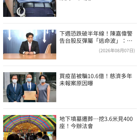
下週恐跌破半年線！陳嘉偉警
告台股反彈屬「逃命波」：空
頭大屠殺剛開始
(2026年08月07日)
買疫苗被騙10.6億！慈濟多年
未報案原因曝
地下墳墓遷葬…挖3.6米見400
座！今辦法會