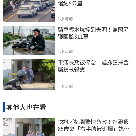
堵約5公里
1小時前
騎車輾水坑摔到失明！無照仍
獲國賠311萬
1小時前
不滿長期被碎念　尪抓狂揮金
屬拐杖殺妻
1小時前
其他人也在看
快訊／桃園驚悚命案！尪狠殺
85歲妻「右半臉被砸爛」媳報
案：公公殺婆婆