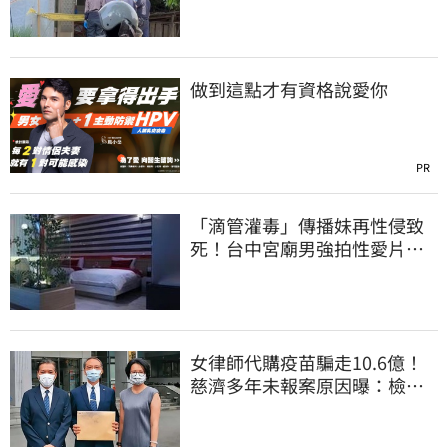
做到這點才有資格說愛你
PR
「滴管灌毒」傳播妹再性侵致
死！台中宮廟男強拍性愛片
惡行曝光
女律師代購疫苗騙走10.6億！
慈濟多年未報案原因曝：檢警
上門才知被騙