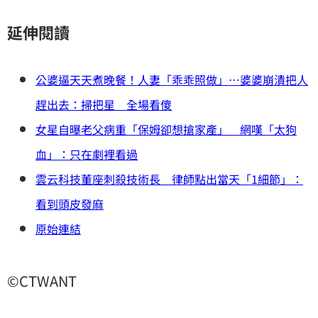
延伸閱讀
公婆逼天天煮晚餐！人妻「乖乖照做」⋯婆婆崩潰把人
趕出去：掃把星 全場看傻
女星自曝老父病重「保姆卻想搶家產」 網嘆「太狗
血」：只在劇裡看過
雲云科技董座刺殺技術長 律師點出當天「1細節」：
看到頭皮發麻
原始連結
©CTWANT