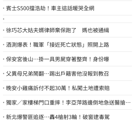
賓士S500擋浩劫！車主這話暖哭全網
徐巧芯大姑夫婿律師棄保跑了 媽也被通緝
酒測爆表！職軍「接近死亡狀態」照開上路
保安宮後山…掛一具男屍穿著整齊！身份曝
父異母兄弟鬧翻…踢出戶籍害他沒報到教召
晚安小雞痛訴付不起30萬！私闖土地遭索賠
獨家／家樓梯門口重摔！李亞萍路邊倒地急送醫搶
命 「最新傷況」曝
新北爆警匪追逐…轟4槍射3輪！破窗逮毒駕