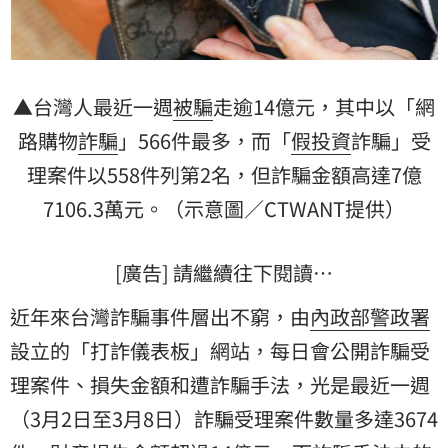
▲台灣人最近一週
被騙
走逾14億元，其中以「
網
路購物
詐騙
」566件最多，而「
假投資
詐騙」受
理案件以558件列第2名，但詐騙金額高達7億
7106.3萬元。（示意圖／CTWANT提供）
[廣告] 請繼續往下閱讀…
近年來台灣詐騙事件層出不窮，由
內政部警政署
設立的「打詐儀表板」網站，每日會公開詐騙受
理案件、損失金額和遭詐騙手法，光是最近一週
（3月2日至3月8日）詐騙受理案件數量多達3674