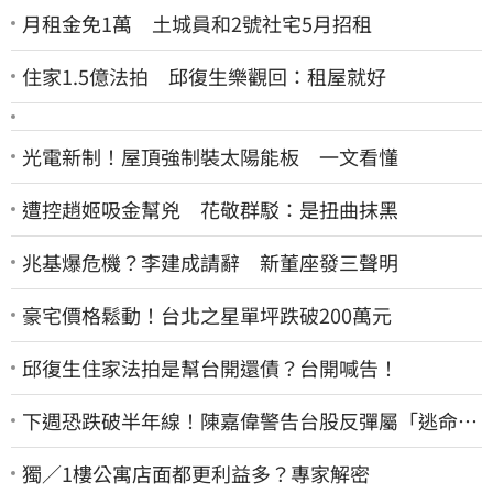
月租金免1萬 土城員和2號社宅5月招租
住家1.5億法拍 邱復生樂觀回：租屋就好
光電新制！屋頂強制裝太陽能板 一文看懂
遭控趙姬吸金幫兇 花敬群駁：是扭曲抹黑
兆基爆危機？李建成請辭 新董座發三聲明
豪宅價格鬆動！台北之星單坪跌破200萬元
邱復生住家法拍是幫台開還債？台開喊告！
下週恐跌破半年線！陳嘉偉警告台股反彈屬「逃命
波」：空頭大屠殺剛開始
獨／1樓公寓店面都更利益多？專家解密