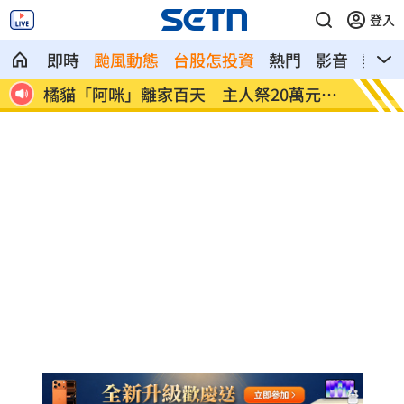
登入
即時
颱風動態
台股怎投資
熱門
影音
熱搜
交保
橘貓「阿咪」離家百天 主人祭20萬元懸
跨縣市
賞
煞