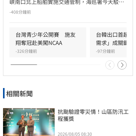
峽南口北上船舶實施交通管制，海巡署今天駁斥
中國無權在台灣海峽實施交通管制，並嚴厲譴
-408分鐘前
責。
台灣青少年公開賽　施友
台韓出口首超日
翔奪冠赴美闖NCAA
需求」成關鍵
-326分鐘前
-97分鐘前
相關新聞
抗颱驗證零災情！山區防汛工
程獲獎
2026/08/05 08:30