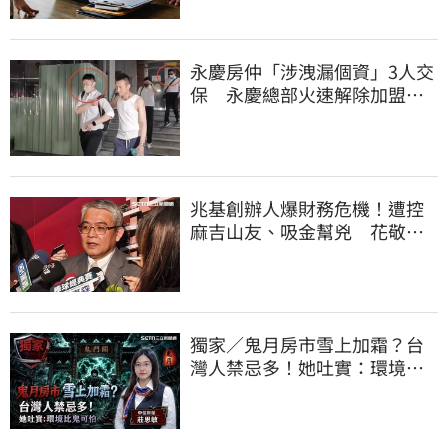
永慶房仲「涉洩漏個資」3人交
保 永慶總部火速解除加盟：
已多次教育！
兆基創辦人爆財務危機！遭控
麻吉山友、吸金幫兇 花敬群
駁：是扭曲抹黑
獨家／鬼月房市雪上加霜？台
灣人禁忌多！她吐實：環境比
鬼還可怕