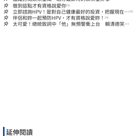
做到這點才有資格說愛你
PR
立即諮詢HPV！是對自己健康最好的投資，把握現在不
PR
嫌晚！
伴侶和妳一起預防HPV，才有資格說愛妳！
PR
太可愛！總統致詞中「他」無預警衝上台 賴清德笑
喊：卸任再交棒給你
延伸閱讀