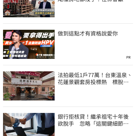
法：別裝聾作啞
做到這點才有資格說愛你
PR
法拍最低1戶77萬！台東溫泉、
花蓮景觀套房投標熱 標脫總
價金破1725萬
銀行拒核貸！繼承祖宅十年後
欲脫手 忽略「這關鍵細節」
竟卡關