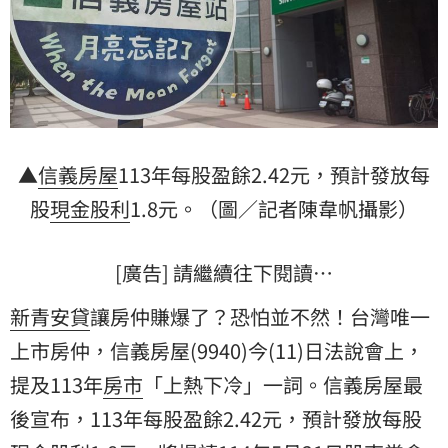
▲
信義房屋
113年每股盈餘2.42元，預計發放每
股
現金股利
1.8元。（圖／記者陳韋帆攝影）
[廣告] 請繼續往下閱讀…
新青安貸
讓房仲賺爆了？恐怕並不然！台灣唯一
上市房仲，信義房屋(9940)今(11)日法說會上，
提及113年
房市
「上熱下冷」一詞。信義房屋最
後宣布，113年每股盈餘2.42元，預計發放每股