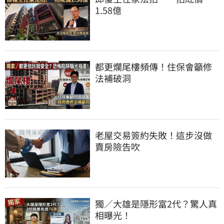
1.58億
都更爛尾樓頻傳！住保會籲修
法補破洞
老屋交易簽約失敗！這步沒做
賣房險告吹
獨／大雄是隱形富2代？驚人真
相曝光！