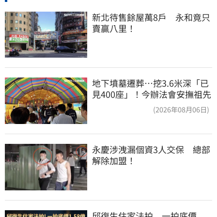
新北待售餘屋萬8戶　永和竟只
賣贏八里！
地下墳墓遷葬…挖3.6米深「已
見400座」！今辦法會安撫祖先
(2026年08月06日)
永慶涉洩漏個資3人交保　總部
解除加盟！
邱復生住家法拍　一拍底價