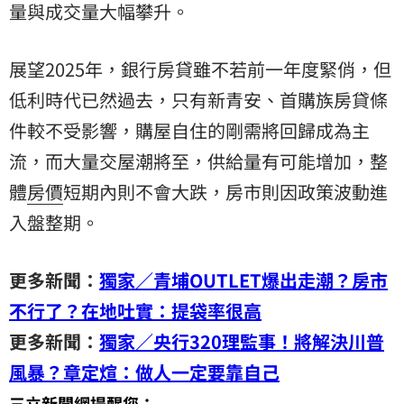
量與成交量大幅攀升。
展望2025年，銀行房貸雖不若前一年度緊俏，但
低利時代已然過去，只有新青安、首購族房貸條
件較不受影響，購屋自住的剛需將回歸成為主
流，而大量交屋潮將至，供給量有可能增加，整
體
房價
短期內則不會大跌，房市則因政策波動進
入盤整期。
更多新聞：
獨家／青埔OUTLET爆出走潮？房市
不行了？在地吐實：提袋率很高
更多新聞：
獨家／央行320理監事！將解決川普
風暴？章定煊：做人一定要靠自己
三立新聞網提醒您：