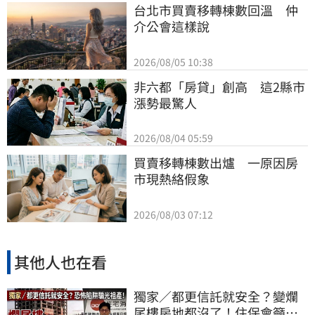
台北市買賣移轉棟數回溫　仲
介公會這樣說
2026/08/05 10:38
非六都「房貸」創高　這2縣市
漲勢最驚人
2026/08/04 05:59
買賣移轉棟數出爐　一原因房
市現熱絡假象
2026/08/03 07:12
其他人也在看
獨家／都更信託就安全？變爛
尾樓房地都沒了！住保會籲修