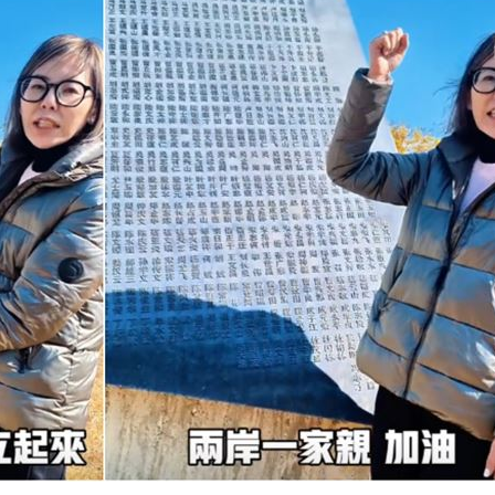
捲走
18:39
懂
18:39
噸
18:34
33
」氣
12:00
成形
12:00
場！
10:30