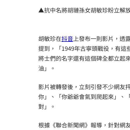
▲抗中名將胡璉孫女胡敏珍盼立解
8國球員齊聚高雄 Formosa 7s掀足球
理想混蛋號召粉絲跨海追星吃美食！
18:
胡敏珍在
抖音
上發布一則影片，透
提到，「1949年古寧頭戰役，有
將士們的名字還有這個碑全都立起
油」。
影片被轉發後，立刻引發不少網友
你」、「你爺爺會氣到爬起來」、
對」。
根據《聯合新聞網》報導，針對網