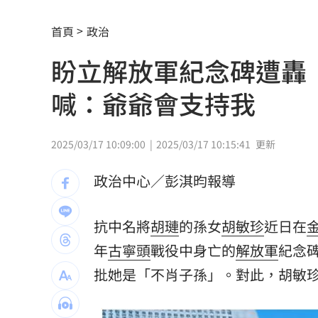
男同事追求不成跟騷偷拍 女師控校方
首頁
政治
演習硬上路還無照！鳳山女慘收10萬單
盼立解放軍紀念碑遭轟
一軍不是來跑龍套 餅總對新人不手下
喊：爺爺會支持我
靠2根鐵軌橫掃AI鏈 川湖財報衝上萬金
孫易磊登板2局2K無失分！ 飆156公里
2025/03/17 10:09:00
2025/03/17 10:15:41
更新
直擊／NEWBEAT高雄首秀 震胸舞全場
政治中心／彭淇昀報導
颱風紫暴雨今晚開炸 估「這時」解除
抗中名將
胡璉
的孫女
胡敏珍
近日在
傅家接班人幕僚酒駕遭移送！公所火速
年
古寧頭
戰役中身亡的
解放軍
紀念
獅子座新月伴日蝕！12星座一週運勢出
批她是「不肖子孫」。對此，胡敏
桃猿二軍單場僅3投 副領隊曝下週可緩