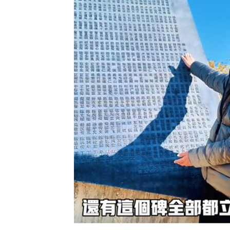
颱風硬闖海邊！巨浪來1家4剩3 男童被
大盤收紅、正二反跌？ 拆解槓反ETF秒
白海豚逼近強降雨 石門單日狂洩508萬
專家喊台股「下週噴千點」關鍵訊號
18:
台灣彩券開獎直播中
20:31
LIVE三立+24小時直播
15:27
三立iNEWS新聞台線上直播
18:00
台彩父親節推新刮刮樂千萬頭獎超「爸
商場戰國來臨 台中「頂奢大道」逐漸
「拍片人的多重宇宙」職涯論壇9/12登