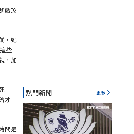
胡敏珍
前，她
把這些
親，加
死
熱門新聞
更多
碑才
時間是