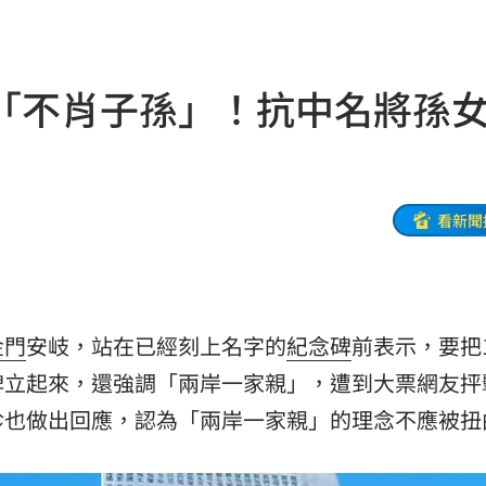
霸凌
19:08
19:03
「不肖子孫」！抗中名將孫
留情
19:03
股
19:03
火球
18:57
看新聞
嗨翻
18:53
海警
18:52
金門
安岐，站在已經刻上名字的
紀念碑
前表示，要把1
准辭
18:52
碑立起來，還強調「兩岸一家親」，遭到大票網友抨
爐
18:45
珍也做出回應，認為「兩岸一家親」的理念不應被扭
解
18:45