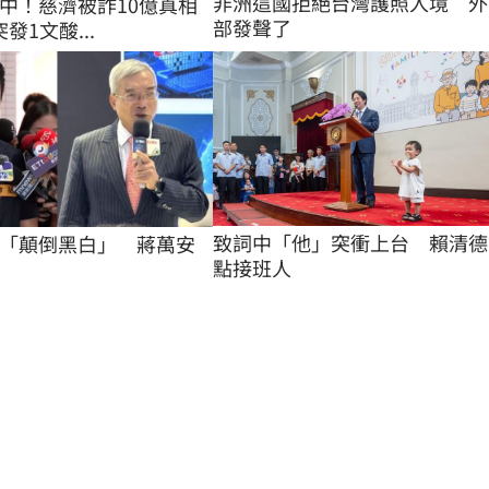
非洲這國拒絕台灣護照入境　外
中！慈濟被詐10億真相
部發聲了
發1文酸...
致詞中「他」突衝上台　賴清德
「顛倒黑白」　蔣萬安
點接班人