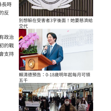
縣長時
的反
別想躲在受害者3字後面！她要慈濟給
交代
有政治
初的戰
會支持
賴清德預告：0-18歲明年起每月可領
五千