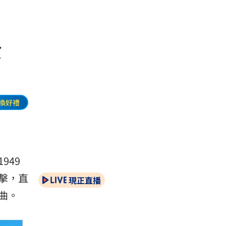
女
換好禮
949
擊，直
現正直播
曲。