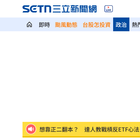
即時
颱風動態
台股怎投資
政治
熱
兄弟打線突破後勁 黃韋盛3打點率隊2
崔立于高雄開唱 台下讓他氣噗噗：隨
龍藏經7折仍要131.6萬 他原價現金秒
99歲婆婆「月花35萬」！66歲媳無法退
外野僅是短暫快樂 餅總曝張皓崴終極
想靠正二翻本？ 達人教戰槓反ETF心法