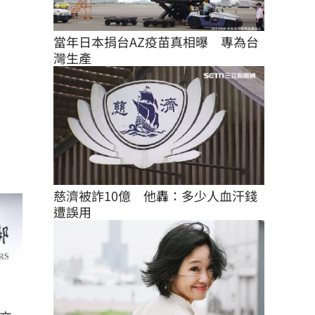
當年日本捐台AZ疫苗真相曝　專為台
灣生產
慈濟被詐10億　他轟：多少人血汗錢
遭誤用