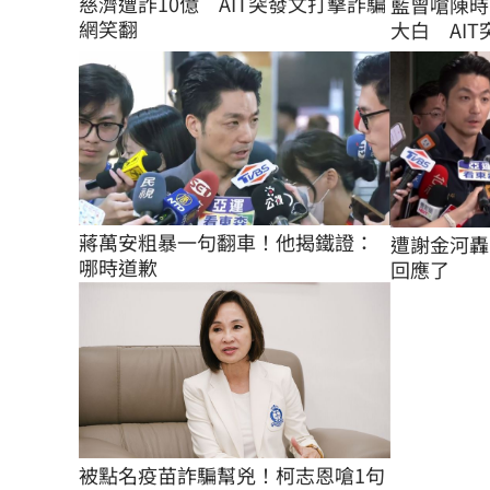
慈濟遭詐10億　AIT突發文打擊詐騙
藍曾嗆陳時
網笑翻
大白 AIT突
蔣萬安粗暴一句翻車！他揭鐵證：
遭謝金河轟
哪時道歉
回應了
被點名疫苗詐騙幫兇！柯志恩嗆1句