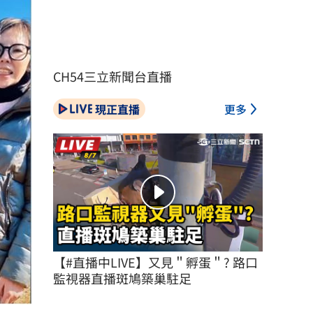
CH54三立新聞台直播
現正直播
更多
【#直播中LIVE】又見＂孵蛋＂? 路口
監視器直播斑鳩築巢駐足