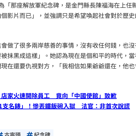
認為「那座解放軍紀念碑，是金門縣長陳福海在上任
拍個影片而已」，並強調只是希望喚起社會對於歷史
進會做了很多兩岸慈善的事情，沒有收任何錢，也沒
要被抹黑成這樣」。她認為現在是個和平的時代，當
們現在還要仇視對方，「我相信如果爺爺還在，他也
！店家火速開除員工 竟向「中國使館」致歉
1支名錶」！慘丟鐵飯碗入獄 法官：非首次說謊
古寧頭
紀念碑