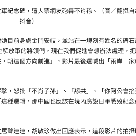
放軍紀念碑，遭大票網友砲轟不肖孫。（圖／翻攝自
熱潮
10:00
抖音）
15
露她目前身處金門安岐，並站在一塊刻有姓名的碑石
這些解放軍的將領們，現在我們促進會想辦法處理，
來，朝這個方向前進」，影片最後還喊出「兩岸一家
抨擊，怒批「不肖子孫」、「舔共」、「你阿公會掐
「這種邏輯，那中國也應該在境內廣設日軍戰歿紀念
友罵聲連連，胡敏珍做出回應表示，這段影片的拍攝