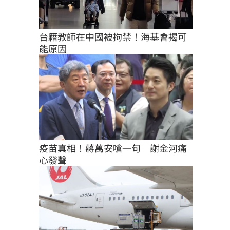
台籍教師在中國被拘禁！海基會揭可
能原因
疫苗真相！蔣萬安嗆一句　謝金河痛
心發聲