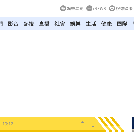
娛樂星聞
iNEWS
祝你健康
門
影音
熱搜
直播
社會
娛樂
生活
健康
國際
連勝
19:32
便啦
19:32
結帳
19:29
休
19:20
目標
19:18
19:12