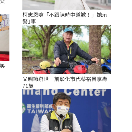
交
柯志恩嗆「不跟陳時中道歉！」她示
警1事
笑
父親節辭世　前彰化市代蔡裕昌享壽
71歲