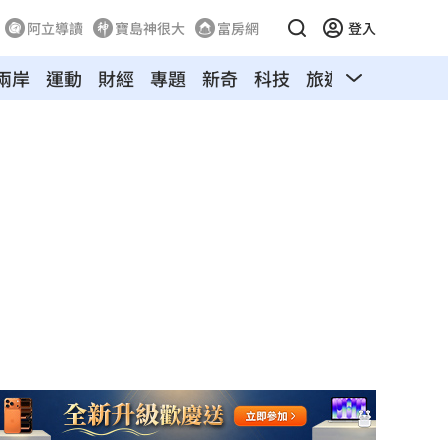
阿立導讀
寶島神很大
富房網
登入
兩岸
運動
財經
專題
新奇
科技
旅遊
汽車
寵物