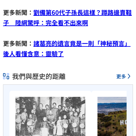
更多新聞：
劉備第60代子孫長這樣？蹲路邊賣鞋
子 陸網驚呼：完全看不出來啊
更多新聞：
諸葛亮的遺言竟是一則「神秘預言」
後人看懂含意：靈驗了
我們與歷史的距離
更多