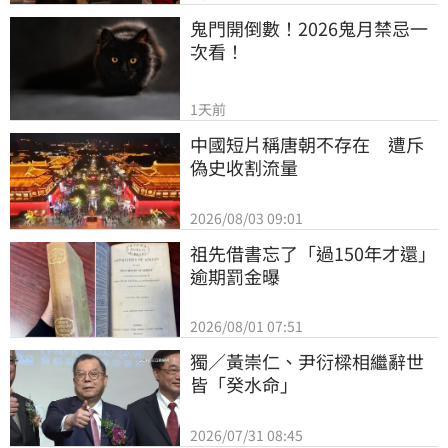
鬼門開倒數！2026鬼月禁忌一
次看！
1天前
中國短片稱唐朝不存在　遭斥
偽史收割流量
2026/08/03 09:01
祖先借書忘了「過150年才還」
逾期罰金曝
2026/08/01 07:51
獨／黃崇仁、尹衍樑相繼辭世
皆「癸水命」
2026/07/31 08:45