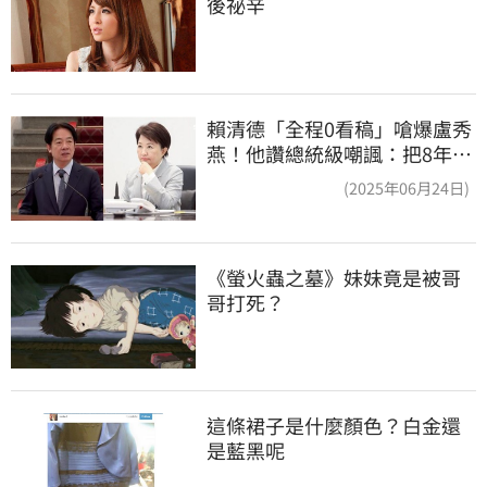
後祕辛
賴清德「全程0看稿」嗆爆盧秀
燕！他讚總統級嘲諷：把8年總
帳一次掀翻
(2025年06月24日)
《螢火蟲之墓》妹妹竟是被哥
哥打死？
這條裙子是什麼顏色？白金還
是藍黑呢