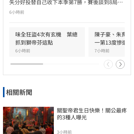
失分好投替自己收下本季第7勝，賽後談到8局上
郭天信的關鍵阻殺替味全守住完封勝，蔣銲也直
6小時前
呼既然統一敢挑戰他的臂力，郭天信也就傳給他
看。
味全狂盜4次有玄機　葉總
陳子豪、朱育賢
抓到獅帝芬這點
一第13度慘遭完
6小時前
7小時前
相關新聞
關聖帝君生日快樂！關公最疼
的3種人曝光
3小時前