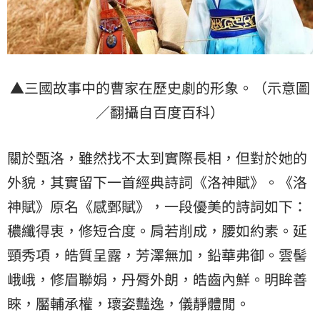
▲三國故事中的曹家在歷史劇的形象。（示意圖
／翻攝自百度百科）
關於甄洛，雖然找不太到實際長相，但對於她的
外貌，其實留下一首經典詩詞《洛神賦》。《洛
神賦》原名《感鄄賦》，一段優美的詩詞如下：
穠纖得衷，修短合度。肩若削成，腰如約素。延
頸秀項，皓質呈露，芳澤無加，鉛華弗御。雲髻
峨峨，修眉聯娟，丹脣外朗，皓齒內鮮。明眸善
睞，靨輔承權，瓌姿豔逸，儀靜體閒。