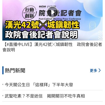
【#直播中LIVE】漢光42號╳城鎮韌性　政院會後記者
會說明
熱門新聞
更多
今天關公生日 「這樣拜」下半年大發
武聖吃素？不是迷信 揭開關羽不吃牛真相