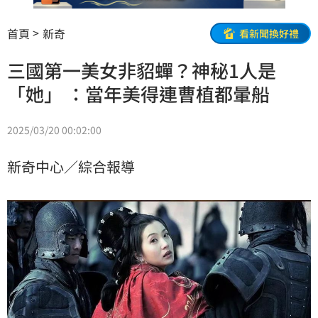
首頁
新奇
看新聞換好禮
三國第一美女非貂蟬？神秘1人是
「她」 ：當年美得連曹植都暈船
2025/03/20 00:02:00
新奇中心／綜合報導