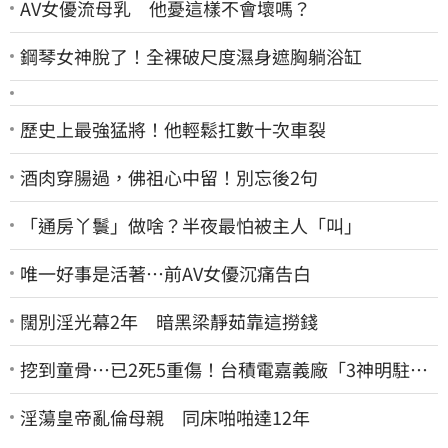
AV女優流母乳 他憂這樣不會壞嗎？
鋼琴女神脫了！全裸破尺度濕身遮胸躺浴缸
歷史上最強猛將！他輕鬆扛數十次車裂
酒肉穿腸過，佛祖心中留！別忘後2句
「通房丫鬟」做啥？半夜最怕被主人「叫」
唯一好事是活著…前AV女優沉痛告白
闊別淫光幕2年 暗黑梁靜茹靠這撈錢
挖到童骨…已2死5重傷！台積電嘉義廠「3神明駐駕
畫面曝光」
淫蕩皇帝亂倫母親 同床啪啪達12年