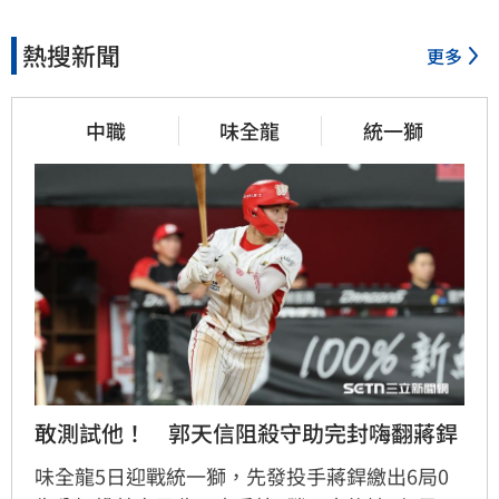
熱搜新聞
更多
中職
味全龍
統一獅
敢測試他！　郭天信阻殺守助完封嗨翻蔣銲
味全龍5日迎戰統一獅，先發投手蔣銲繳出6局0