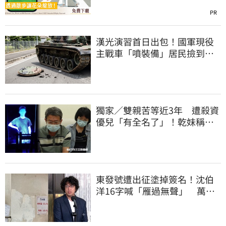
PR
漢光演習首日出包！國軍現役
主戰車「噴裝備」居民撿到零
件…軍方說話了
獨家／雙親苦等近3年 遭殺資
優兒「有全名了」！乾妹稱賠
償恐毀她未來
東發號遭出征塗掉簽名！沈伯
洋16字喊「雁過無聲」 萬人
讚：這就是高度