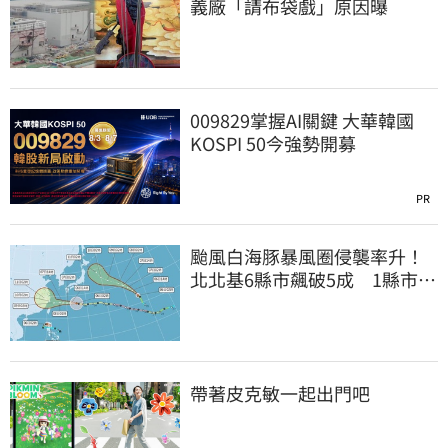
義廠「請布袋戲」原因曝
009829掌握AI關鍵 大華韓國
KOSPI 50今強勢開募
PR
颱風白海豚暴風圈侵襲率升！
北北基6縣市飆破5成 1縣市
「最高達67%」
帶著皮克敏一起出門吧