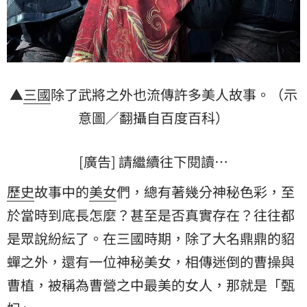
▲
三國
除了武將之外也流傳許多美人故事。（示
意圖／翻攝自百度百科）
[廣告] 請繼續往下閱讀…
歷史
故事中的
美女
們，總有著幾分神秘色彩，至
於當時到底長怎麼？甚至是否真實存在？往往都
是眾說紛紜了。在三國時期，除了大名鼎鼎的貂
蟬之外，還有一位神秘美女，相傳迷倒的曹操與
曹植，被稱為曹營之中最美的女人，那就是「甄