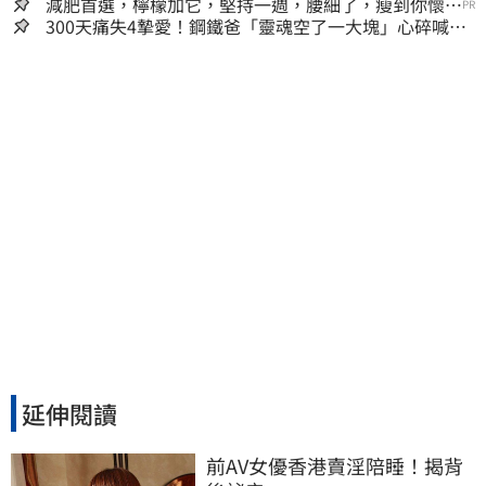
囊，瘦出小蠻腰
減肥首選，檸檬加它，堅持一週，腰細了，瘦到你懷疑
PR
人生
300天痛失4摯愛！鋼鐵爸「靈魂空了一大塊」心碎喊：
這輩子最痛的路
延伸閱讀
前AV女優香港賣淫陪睡！揭背