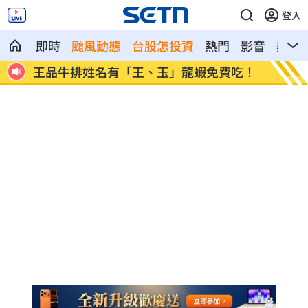
登入
即時
颱風動態
台股怎投資
熱門
影音
熱搜
吃！
鄭麗文訪中要480萬！民主基金會：沒撤
新／水
案
迷