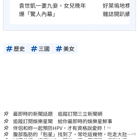
好萊塢地標恐
袁世凱一妻九妾，女兒晚年
雜誌開趴續命
爆「驚人內幕」
歷史
三國
美女
最即時的新聞話題 追蹤訂閱三立新聞網
追蹤訂閱娛樂星聞 給你最即時的娛樂星鮮事
伴侶和妳一起預防HPV，才有資格說愛妳！
PR
腹部脂肪的「剋星」找到了，常吃這幾物，吃走大肚
PR