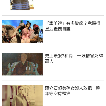
「牽羊禮」有多變態？竟逼得
皇后羞愧自盡
史上最狠2和尚　一妖僧害死60
萬人
蔣介石超美孫女沒人敢把　晚
年守空房罹癌