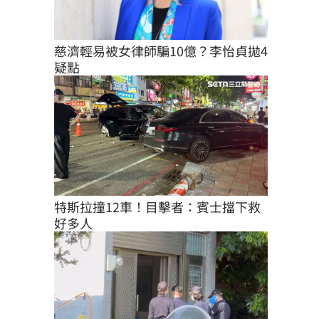
慈濟輕易被女律師騙10億？李怡貞拋4
疑點
特斯拉撞12車！目擊者：賓士擋下救
好多人