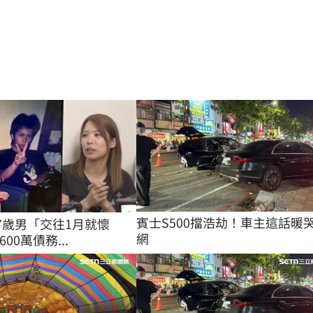
賓士S500擋浩劫！車主這話暖
27歲男「交往1月就懷
網
00萬債務...