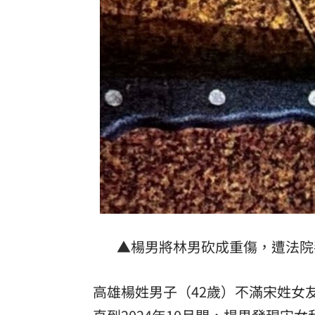
白海豚逼近越晚越有感！估雨彈從北轟
酒客吃完螺殼丟隔壁桌 引發熱炒店大
玩很大爆衝突 張立東怒飆女星：把我
別被休旅外型騙了！Audi新Q3根本是鋼
健檢「癌指數正常」罹乳癌！醫：致命
張清芳父親節曬亡父遺照！神似五官引
台灣彩券開獎直播中
20:31
LIVE三立+24小時直播
15:27
▲楊男將林男砍成重傷，遭法院
三立iNEWS新聞台線上直播
18:00
高雄楊姓男子（42歲）不滿宋姓女
AI時代！威力馬導入智慧營運系統提升