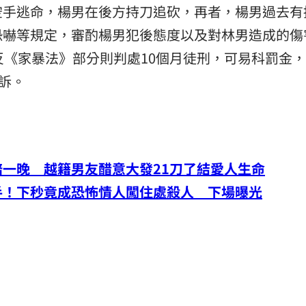
空手逃命，楊男在後方持刀追砍，再者，楊男過去有
恐嚇等規定，審酌楊男犯後態度以及對林男造成的傷
反《家暴法》部分則判處10個月徒刑，可易科罰金
訴。
一晚 越籍男友醋意大發21刀了結愛人生命
手！下秒竟成恐怖情人闖住處殺人 下場曝光