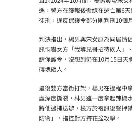
直到2024年10月間，楊男發現宋女
逸，警方在獲報後循線在逃亡第6天
台彩父親節推新刮刮樂千萬頭獎超「爸
徒刑，違反保護令部分則判刑10個
商場戰國來臨 台中「頂奢大道」逐漸
「拍片人的多重宇宙」職涯論壇9/12登
判決指出，楊男與宋女原為同居情侶
訊恫嚇女方「我等兄哥招待砍人」
8國球員齊聚高雄 Formosa 7s掀足球
請保護令，沒想到仍在10月15日
理想混蛋號召粉絲跨海追星吃美食！
18:
磚塊砸人。
最後雙方當街打架，楊男在過程中
處深度撕裂，林男雖一度拿起辣椒
將他逮捕送辦，檢方於複訊後聲押
防衛」，指控對方持花盆攻擊。