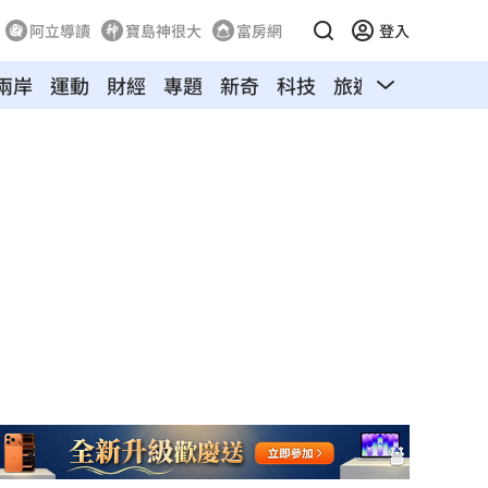
阿立導讀
寶島神很大
富房網
登入
兩岸
運動
財經
專題
新奇
科技
旅遊
汽車
寵物