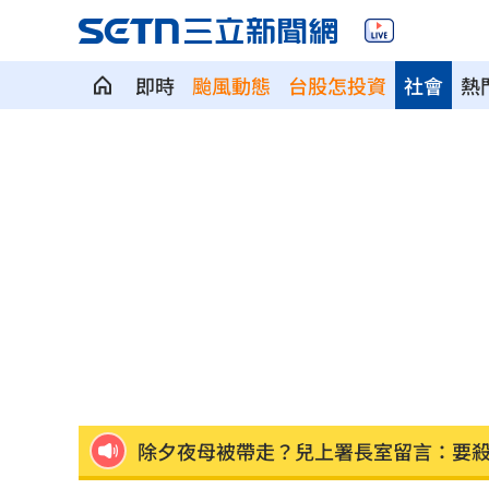
即時
颱風動態
台股怎投資
社會
熱
捲不倫、私生飯騷擾風波！黃晸珉憔悴
芒果自由！台南14萬學童午餐「整顆愛
本週超夯光通訊 AAOI進補台股3強
13:
除夕夜母被帶走？兒上署長室留言：要