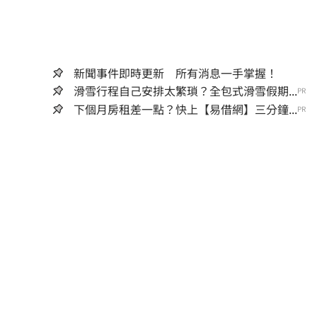
新聞事件即時更新 所有消息一手掌握！
滑雪行程自己安排太繁瑣？全包式滑雪假期...
PR
下個月房租差一點？快上【易借網】三分鐘...
PR