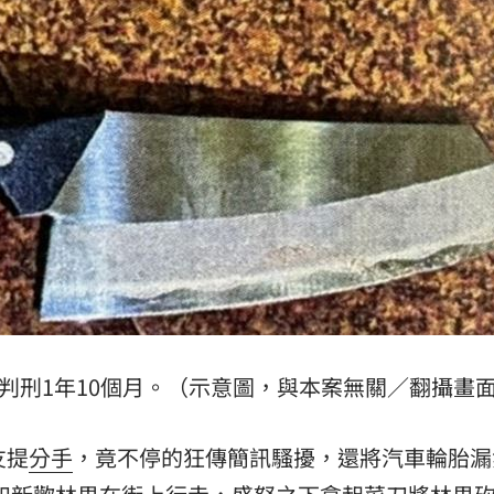
到南
12:31
亂鬥
12:31
當狗
12:30
砲
12:30
盲點
12:28
熱議
12:26
判刑1年10個月。（示意圖，與本案無關／翻攝畫
友提
分手
，竟不停的狂傳簡訊騷擾，還將汽車輪胎漏
效率
12:00