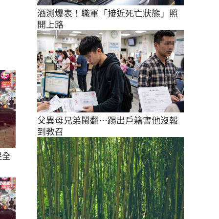
酒測爆表！職軍「接近死亡狀態」照
開上路
父異母兄弟鬧翻…踢出戶籍害他沒報
到教召
哭全