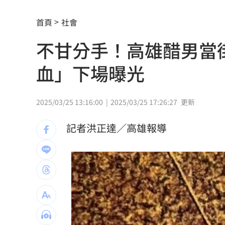
「小飛機」失控撞民宅！肇事玩家疑落
首頁
社會
女團成員手劇烈顫抖 韓網：身體恐出
不甘分手！高雄醋男當
台中男發酒瘋遭管束！尿在警察身上下
血」下場曝光
父親節來了！蔣萬安、沈伯洋曝與子女
宣布出道十年 大咖樂團成員1惡疾纏身
2025/03/25 13:16:00
2025/03/25 17:26:27
更新
道奇守護神挨再見2分砲 遭逆轉苦吞7
記者洪正達／高雄報導
BMW小跑車自撞翻覆！氣囊爆22歲男困
朴寶劍替爸扛8億債 昔宣布破產仍不埋
青春回來了！「阿妹妹」睽違27年驚喜
星宇航空往返沖繩「全取消」加班機也