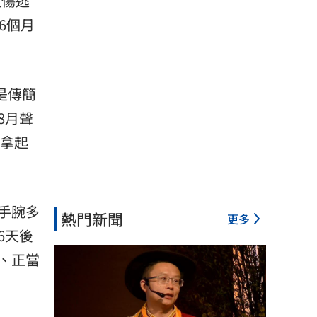
砍傷逃
6個月
是傳簡
8月聲
竟拿起
手腕多
熱門新聞
更多
6天後
、正當