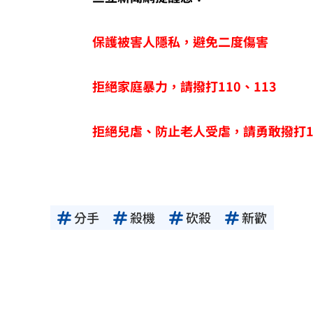
保護被害人隱私，避免二度傷害
拒絕家庭暴力，請撥打110、113
拒絕兒虐、防止老人受虐，請勇敢撥打11
分手
殺機
砍殺
新歡