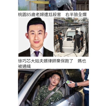
桃園85歲老婦遭尪殺害　右半臉全爛
徐巧芯大姑夫婿律師棄保跑了　媽也
被通緝