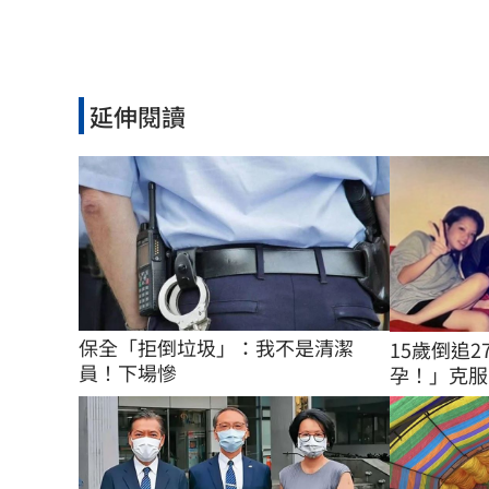
延伸閱讀
保全「拒倒垃圾」：我不是清潔
15歲倒追
員！下場慘
孕！」克服6