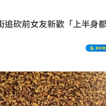
跑了
13:00
問題
12:59
街追砍前女友新歡「上半身
場曝
12:55
互動
12:54
12:52
看新聞
連敗
12:47
車內
12:46
怨
12:40
合體
12:35
喊卡
12:32