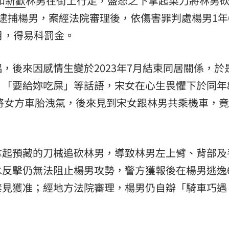
和
新歡
林男在街上行走，盛怒之下拿起菜刀將林男
逮捕楊男，案經法院審理後，依傷害罪判處楊男1年
」氣
12:00
月，得易科罰金。
成形
12:00
場！
10:30
，後來因感情生變於2023年7月結束同居關係，於
、「要給妳吃屎」等話語，宋女在心生畏懼下於同年
熱潮
10:00
天將女方車胎洩氣，後來見到宋女跟林男共乘機車，
15
拿起預藏的刀械追砍林男，導致林男左上臂、背部及
水反擊仍無法阻止楊男攻勢，警方獲報後在楊男逃逸
禁見獲准；經地方法院審理，楊男仍自辯「騎車巧遇