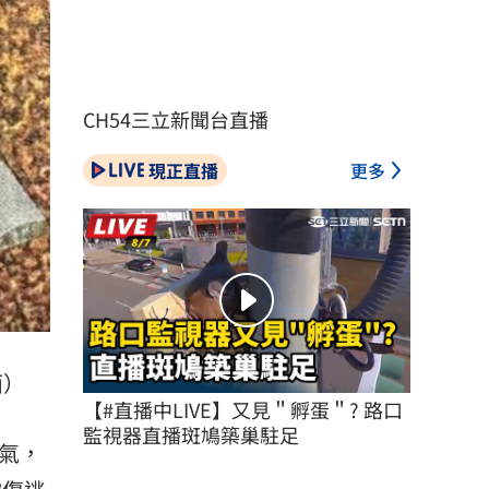
CH54三立新聞台直播
現正直播
更多
面）
【#直播中LIVE】又見＂孵蛋＂? 路口
監視器直播斑鳩築巢駐足
氣，