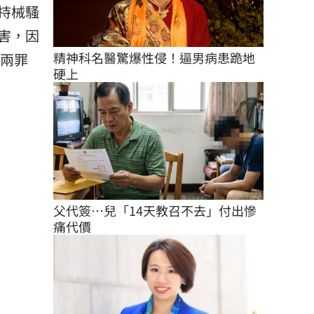
持械騷
害，因
精神科名醫驚爆性侵！逼男病患跪地
，兩罪
硬上
父代簽…兒「14天教召不去」付出慘
痛代價