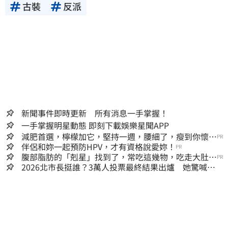
古裝
反派
新聞事件即時更新 所有消息一手掌握！
一手掌握明星動態 即刻下載娛樂星聞APP
減肥首選，檸檬加它，堅持一週，腰細了，瘦到你懷疑
PR
人生
伴侶和妳一起預防HPV，才有資格說愛妳！
PR
腹部脂肪的「剋星」找到了，常吃這幾物，吃走大肚
PR
囊，瘦出小蠻腰
2026北市長挺誰？3萬人投票最終結果出爐 她驚喊：
蔣萬安真該緊張了