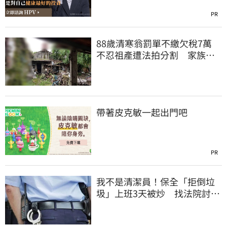
PR
88歲清寒翁罰單不繳欠稅7萬
不忍祖產遭法拍分割 家族按
月代繳償債
帶著皮克敏一起出門吧
PR
我不是清潔員！保全「拒倒垃
圾」上班3天被炒 找法院討公
道結果出爐