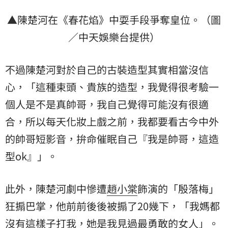
▲陳楚河在《春花焰》中耍手段爭奪皇位。（圖
／中天娛樂台提供）
不過陳楚河對於自己的古裝造型其實相當沒信
心，「這種束頭、貴族的造型，我覺得很考驗一
個人是不是真帥哥，我自己覺得可能沒有很適
合，所以每天化妝上戲之前，我都要看古今中外
的帥哥短影音，拚命催眠自己『我是帥哥，這造
型ok』」。
此外，陳楚河劇中慘遭
趙小棠
飾演的「殷落梅」
狂搧巴掌，他前前後後被搧了20幾下，「我媽都
沒有這樣子打我，她是我見過最勇敢的女人」。