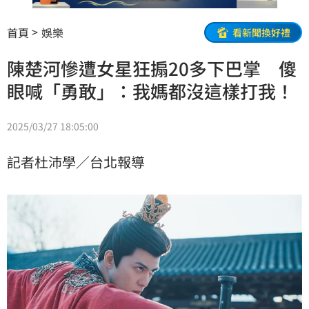
首頁
娛樂
看新聞換好禮
陳楚河慘遭女星狂搧20多下巴掌 傻
眼喊「勇敢」：我媽都沒這樣打我！
2025/03/27 18:05:00
記者杜沛學／台北報導