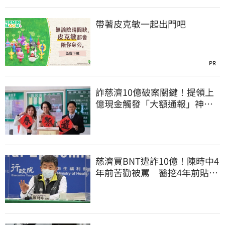
帶著皮克敏一起出門吧
PR
詐慈濟10億破案關鍵！提領上
億現金觸發「大額通報」神鬼
律師遭擊落內幕
慈濟買BNT遭詐10億！陳時中4
年前苦勸被罵 醫挖4年前貼
文：藍白全翻車