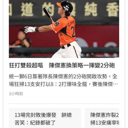
狂打雙殺超嘔　陳傑憲換策略一揮變2分砲
統一獅6日靠著隊長陳傑憲的2分砲開啟攻勢，全
場狂掃13支安打以8：2打爆味全龍，賽後陳傑憲
透露因為上週末自己擊出太多雙殺，當時上場只
3小時前
想著不要再打滾地球，沒想到最後一掃變成打破
僵局的全壘打。
13場完封敗後爆發　餅總
陳傑憲炸裂2分
苦笑：紀錄都破了
掃13安痛宰味全