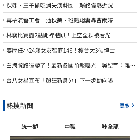
粿粿、王子偷吃消失演藝圈 賴銘偉曝近況
再槓演藝工會 池秋美、班鐵翔妻轟曹雨婷
林襄比賽露2點開裸體趴！上空全裸被看光
姜厚任小24歲女友智商146！獲台大3碩博士
白海豚路徑變了！最新各國預報曝光 吳聖宇：離台
灣又更近一點
台八女星宣布「超狂新身分」下一步動向曝
熱搜新聞
更多
統一獅
中職
味全龍