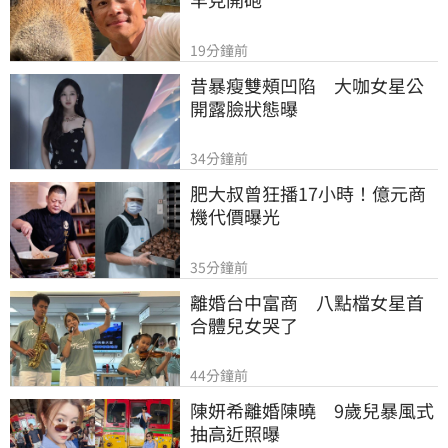
19分鐘前
昔暴瘦雙頰凹陷　大咖女星公
開露臉狀態曝
34分鐘前
肥大叔曾狂播17小時！億元商
機代價曝光
35分鐘前
離婚台中富商　八點檔女星首
合體兒女哭了
44分鐘前
陳妍希離婚陳曉　9歲兒暴風式
抽高近照曝