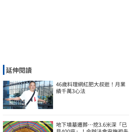
延伸閱讀
46歲料理網紅肥大叔逝！月業
績千萬3心法
地下墳墓遷葬…挖3.6米深「已
見400座」！今辦法會安撫祖先