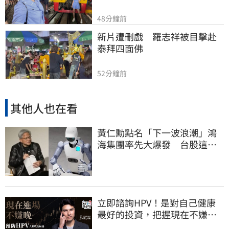
48分鐘前
新片遭刪戲　羅志祥被目擊赴
泰拜四面佛
52分鐘前
其他人也在看
黃仁勳點名「下一波浪潮」鴻
海集團率先大爆發 台股這族
群全面噴出
立即諮詢HPV！是對自己健康
最好的投資，把握現在不嫌
晚！