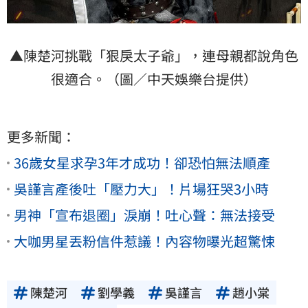
▲陳楚河挑戰「狠戾太子爺」，連母親都說角色
很適合。（圖／中天娛樂台提供）
更多新聞：
36歲女星求孕3年才成功！卻恐怕無法順產
吳謹言產後吐「壓力大」！片場狂哭3小時
男神「宣布退圈」淚崩！吐心聲：無法接受
大咖男星丟粉信件惹議！內容物曝光超驚悚
陳楚河
劉學義
吳謹言
趙小棠