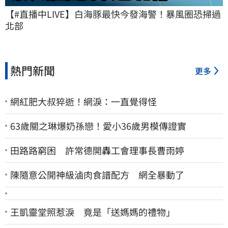
【#直播中LIVE】白海豚最快今發海警！暴風圈恐掃過
北部
熱門新聞
更多
網紅肥大叔猝逝！網淚：一直覺得怪
63歲關之琳爆奶孫戀！愛小36歲男模傳證實
田路路窮困 許常德開轟工會理事長曹雨婷
陳隨意公開神級滷肉食譜配方 網全暴動了
王凱靈堂照惹淚 竟是「送媽媽的禮物」