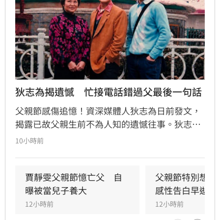
狄志為揭遺憾　忙接電話錯過父最後一句話
父親節感傷追憶！資深媒體人狄志為日前發文，
揭露已故父親生前不為人知的遺憾往事。狄志為
透露，父親一生以海為家，兩人相處時間極少，
10小時前
甚至錯過他的婚禮。直到父親罹患胃癌末期，才
坦承當年曾悄悄現身婚宴現場，因愧對家人只敢
在門外落淚。最讓狄志為心碎的是，當年陪病重
賈靜雯父親節憶亡父　自
父親節特別想他
父親曬太陽時，自己因忙於接工作電話而忽視了
曝被當兒子養大
感性告白早逝父
父親，沒想到那竟是父子最後的相處，父親回房
12小時前
12小時前
後便陷入永眠。這段錯過的對話成為他20年來心