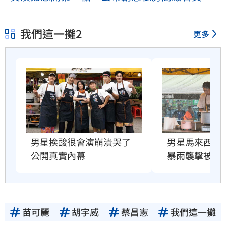
我們這一攤2
更多
男星挨酸很會演崩潰哭了　
男星馬來西亞
公開真實內幕
暴雨襲擊被沖
苗可麗
胡宇威
蔡昌憲
我們這一攤