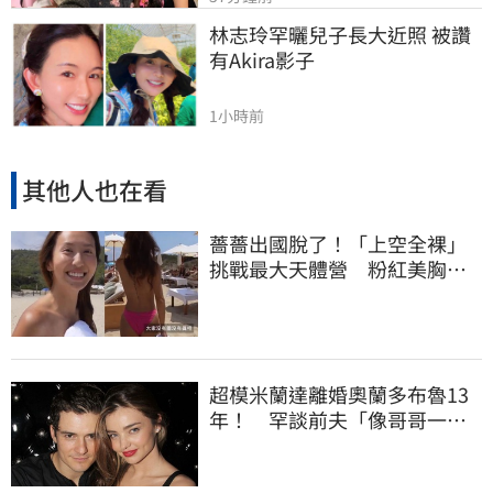
林志玲罕曬兒子長大近照 被讚
有Akira影子
1小時前
其他人也在看
薔薔出國脫了！「上空全裸」
挑戰最大天體營 粉紅美胸被
路人狂讚
超模米蘭達離婚奧蘭多布魯13
年！ 罕談前夫「像哥哥一
樣」曝相處模式