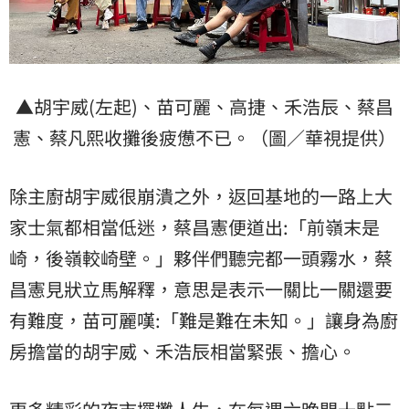
▲胡宇威(左起)、苗可麗、高捷、禾浩辰、蔡昌
憲、蔡凡熙收攤後疲憊不已。（圖／華視提供）
除主廚胡宇威很崩潰之外，返回基地的一路上大
家士氣都相當低迷，蔡昌憲便道出:「前嶺末是
崎，後嶺較崎壁。」夥伴們聽完都一頭霧水，蔡
昌憲見狀立馬解釋，意思是表示一關比一關還要
有難度，苗可麗嘆:「難是難在未知。」讓身為廚
房擔當的胡宇威、禾浩辰相當緊張、擔心。