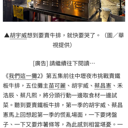
▲
胡宇威
想到要賣牛排，就快要哭了。（圖／華
視提供）
[廣告] 請繼續往下閱讀…
《
我們這一攤
2》第五集前往中壢夜市挑戰賣鐵
板牛排，五位攤主
苗可麗
、胡宇威、
蔡昌憲
、禾
浩辰、蔡凡熙，將分頭行動一邊取食材一邊試
菜。聽到要賣鐵板牛排，第一季的胡宇威、蔡昌
憲馬上回想起第一季的慌亂場面，一下要烤盤
子、一下又要炸薯條等，為此感到相當堪憂。一