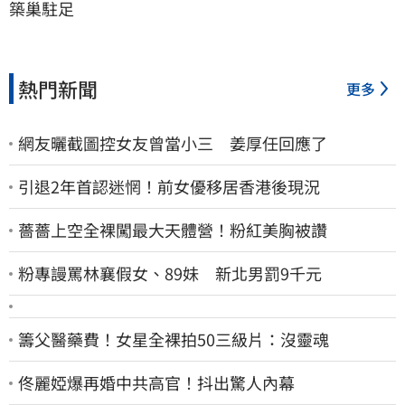
築巢駐足
熱門新聞
更多
網友曬截圖控女友曾當小三 姜厚任回應了
引退2年首認迷惘！前女優移居香港後現況
薔薔上空全裸闖最大天體營！粉紅美胸被讚
粉專謾罵林襄假女、89妹 新北男罰9千元
籌父醫藥費！女星全裸拍50三級片：沒靈魂
佟麗婭爆再婚中共高官！抖出驚人內幕