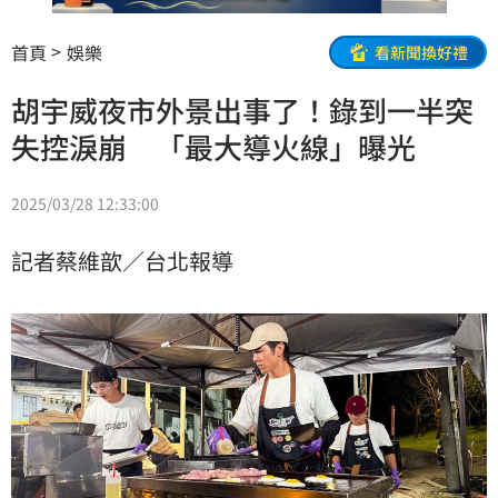
首頁
娛樂
看新聞換好禮
胡宇威夜市外景出事了！錄到一半突
失控淚崩 「最大導火線」曝光
2025/03/28 12:33:00
記者蔡維歆／台北報導