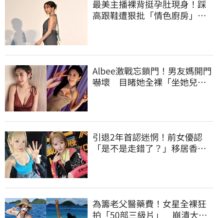
最美主播裸背挺孕肚現身！踩
高跟鞋遭狠批「情色廚房」：
根本是肚兜
Albee激戰忘鎖門！男友媽開門
嚇壞 目睹她全裸「坐她兒子
身上」
引退2年首認迷惘！前女優認
「是不是走錯了？」移居香港
後真實現況
為籌老父醫藥費！女星全裸狂
拍「50部三級片」 崩潰大