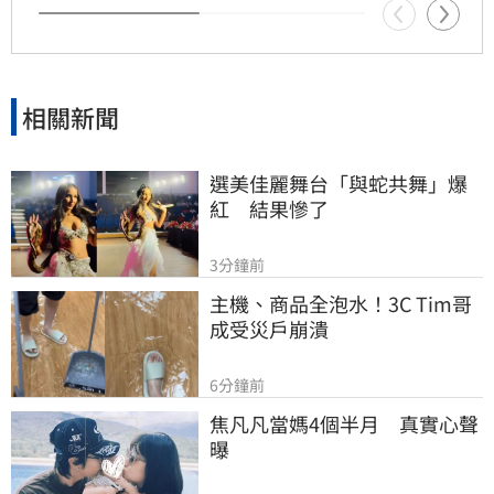
中最深的遺憾，他以此感嘆，有些電話晚點接沒
關係，但錯過的親情與話語，可能再也無法挽
回，呼籲大眾珍惜身邊親人。
相關新聞
選美佳麗舞台「與蛇共舞」爆
紅　結果慘了
3分鐘前
主機、商品全泡水！3C Tim哥
成受災戶崩潰
6分鐘前
焦凡凡當媽4個半月　真實心聲
曝