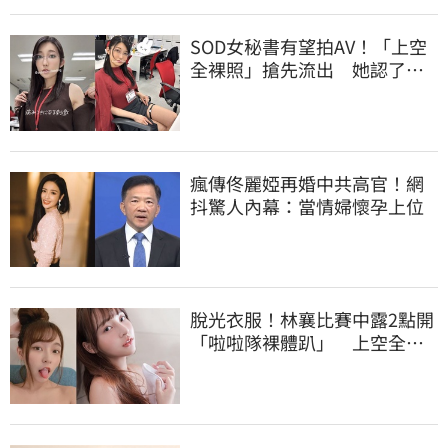
SOD女秘書有望拍AV！「上空
全裸照」搶先流出 她認了：
上班7個月沒男友
瘋傳佟麗婭再婚中共高官！網
抖驚人內幕：當情婦懷孕上位
脫光衣服！林襄比賽中露2點開
「啦啦隊裸體趴」 上空全裸
被看光光