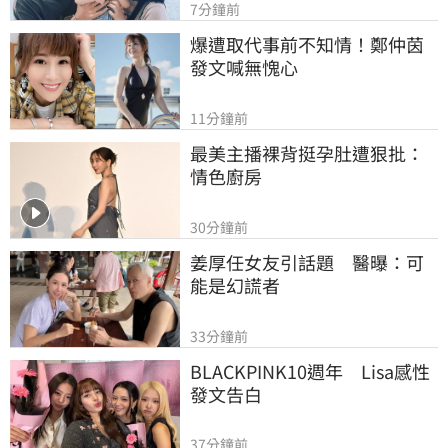
7分鐘前
爆遭取代事前不知情！鄭仲茵
發文喊無愧心
11分鐘前
最美主播裸背挺孕肚遭狠批：
情色廚房
30分鐘前
姜厚任女友引話題　醫曝：可
能是幻謊者
33分鐘前
BLACKPINK10週年　Lisa感性
發文告白
37分鐘前