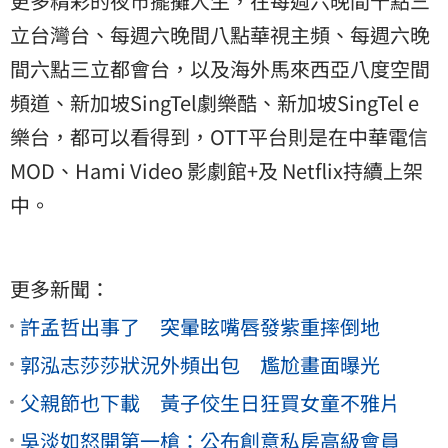
更多精彩的夜市擺攤人生，在每週六晚間十點三
立台灣台、每週六晚間八點華視主頻、每週六晚
間六點三立都會台，以及海外馬來西亞八度空間
頻道、新加坡SingTel劇樂酷、新加坡SingTel e
樂台，都可以看得到，OTT平台則是在中華電信
MOD、Hami Video 影劇館+及 Netflix持續上架
中。
更多新聞：
許孟哲出事了 突暈眩嘴唇發紫重摔倒地
郭泓志莎莎狀況外頻出包 尷尬畫面曝光
父親節也下載 黃子佼生日狂買女童不雅片
吳淡如怒開第一槍：公布創意私房高級會員