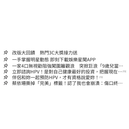
改版大回饋 熱門3C大獎接力送
一手掌握明星動態 即刻下載娛樂星聞APP
一家4口無視勸阻強闖圍籬觀浪 突掀巨浪「9歲兒當場
遭捲入海」
立即諮詢HPV！是對自己健康最好的投資，把握現在不
PR
嫌晚！
伴侶和妳一起預防HPV，才有資格說愛妳！
PR
蔡依珊撕掉「完美」標籤！認了我也會崩潰：傷口終究
會癒合