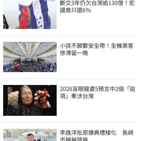
斷交3年仍欠台灣逾130億！宏
國竟只還6％
小孩不願繫安全帶！全機乘客
慘滯留一晚
2026盲眼龍婆5預言中2個「這
項」牽涉台灣
李逸洋批原爆典禮矮化　長崎
市稱無降格