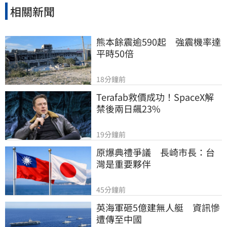
相關新聞
熊本餘震逾590起　強震機率達
平時50倍
18分鐘前
Terafab救價成功！SpaceX解
禁後兩日飆23%
19分鐘前
原爆典禮爭議　長崎市長：台
灣是重要夥伴
45分鐘前
英海軍砸5億建無人艇　資訊慘
遭傳至中國