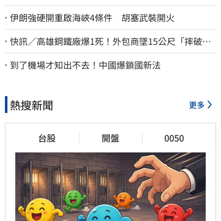
伊朗強硬開重啟海峽4條件 胡塞武裝開火
快訊／高雄鋼鐵廠爆1死！外包商墜15公尺「摔破頭
亡」
到了機場才知出不去！中國爆鎖國新法
熱搜新聞
更多
台股
開盤
0050