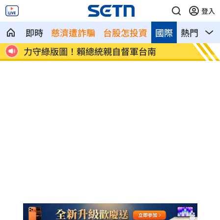
登入
即時
慈濟遭詐騙
台股怎投資
國際
熱門
影
續運
力守綠版圖！賴總統親自督軍台南
熊本餘