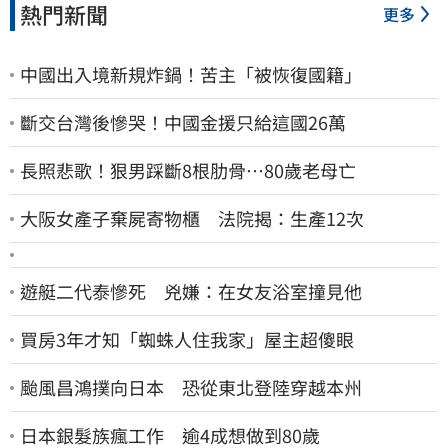
熱門新聞
更多
中國出入境新規炸鍋！苦主「被恢復國籍」
斷交台灣後慘哭！中國金援只給這國26萬
長照悲歌！狠男踩斷8根肋骨…80歲老母亡
大阪女產子棄屍寄物櫃 法院揭：生產12次
遊艇二代泰慘死 兇嫌：在女友浴室撞見他
買房3年才知「蜘蛛人住我家」屋主超傻眼
颱風昌鴻撲向日本 恐從東北登陸穿越本州
日本銀髮族瘋工作 逾4成想做到80歲