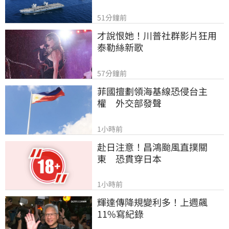
51分鐘前
才說恨她！川普社群影片狂用
泰勒絲新歌
57分鐘前
菲國擅劃領海基線恐侵台主
權　外交部發聲
1小時前
赴日注意！昌鴻颱風直撲關
東　恐貫穿日本
1小時前
輝達傳降規變利多！上週飆
11%寫紀錄