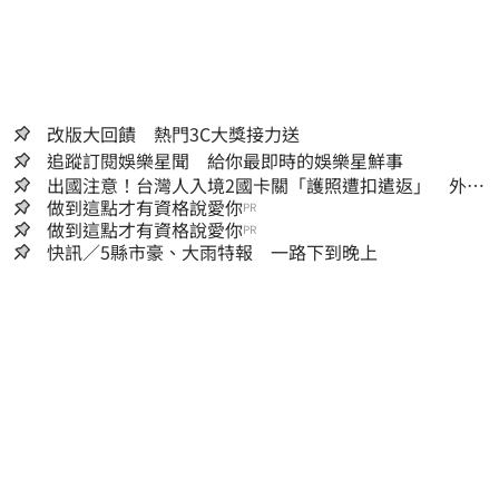
貼、重製、變更、散布，否則概由使用者自負
全責。
改版大回饋 熱門3C大獎接力送
追蹤訂閱娛樂星聞 給你最即時的娛樂星鮮事
出國注意！台灣人入境2國卡關「護照遭扣遣返」 外交
部證實了
做到這點才有資格說愛你
PR
做到這點才有資格說愛你
PR
快訊／5縣市豪、大雨特報 一路下到晚上