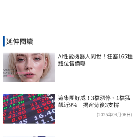
延伸閱讀
AI性愛機器人問世！狂塞165種
體位售價曝
這集團好威！3檔漲停、1檔猛
飆近9% 揭密背後3支撐
(2025年04月06日)