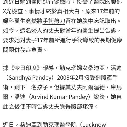
到近日她到醫院進行健檢時，接受了醫院的腹部
X光檢查，事情才終於真相大白。原來17年前的
婦科醫生竟然將
手術
剪刀
留在她腹中忘記取出。
如今，這名婦人的丈夫對當年的醫生提出告訴，
要求她對妻子17年前所進行手術導致的長期健康
問題併發症負責。
據《今日印度》報導，勒克瑙婦女桑迪亞‧潘迪
（Sandhya Pandey）2008年2月接受剖腹產手
術，剩下一名孩子。但據其丈夫阿爾溫德‧庫馬
爾‧潘迪（Arvind Kumar Pandey）說法，她自
此之後便不時告訴丈夫覺得腹部疼痛。
近日，桑迪亞到勒克瑙醫學院（Lucknow