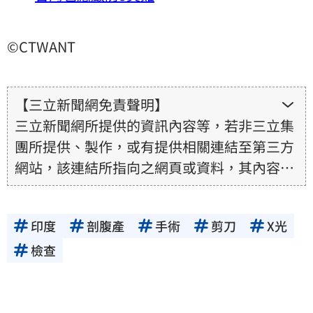
©CTWANT
【三立新聞網免責聲明】
三立新聞網所提供的資訊內容等，若非三立集
團所提供、製作，或有提供相關連結至第三方
網站，該連結所指向之網頁或資料，其內容均
為所連結網站提供，相關權利均為該網站、內
容提供者或合法權利人所有，三立集團不擔保
印度
剖腹產
手術
剪刀
X光
其真實性、正確性、即時性、完整性或合法
性。三立新聞網所提供的資訊內容，若其著作
檢查
權不屬於三立集團所有，使用者未取得內容提
供者（著作權人）許可之前，亦不得擅自轉