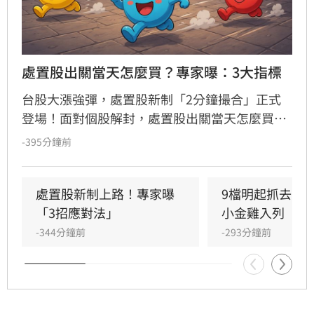
處置股出關當天怎麼買？專家曝：3大指標
台股大漲強彈，處置股新制「2分鐘撮合」正式
登場！面對個股解封，處置股出關當天怎麼買？
財經專家揭密三大評估指標與積極、保守型投資
-395分鐘前
人的最佳切入點，教你精準避開掛價陷阱。(記者
唐家興)
處置股新制上路！專家曝
9檔明起抓去關
「3招應對法」
小金雞入列
-344分鐘前
-293分鐘前