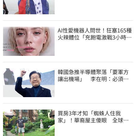
節 竟只還了6％
AI性愛機器人問世！狂塞165種
火辣體位「充飽電激戰3小時」
售價曝
韓國急推半導體聚落「要軍方
讓出機場」 李在明：必須打
閃電戰
買房3年才知「蜘蛛人住我
家」！華裔屋主傻眼 全球童
真信件狂寄來