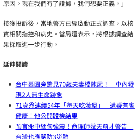
原因。現在我們有了證據，我們想要正義。」
接獲投訴後，當地警方已經啟動正式調查，以核
實相關指控和病史。當局還表示，將根據調查結
果採取進一步行動。
延伸閱讀
台中墓園旁驚見70歲夫妻檔陳屍！ 車內發
現2人無生命跡象
71歲翁連續54年「每天吃漢堡」 遭疑有害
健康！他公開體檢結果
預言命中緬甸強震！命理師幾天前才警告
台灣也應嚴防3災難