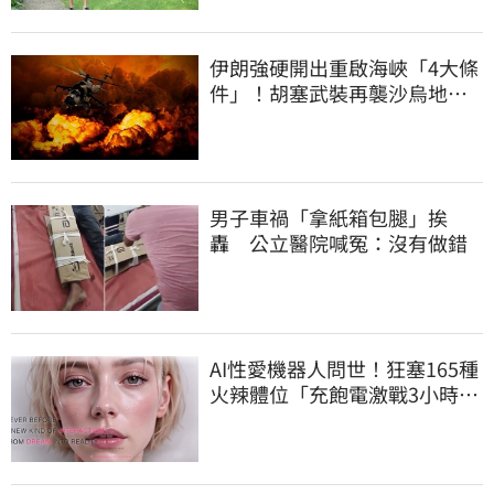
伊朗強硬開出重啟海峽「4大條
件」！胡塞武裝再襲沙烏地阿
美煉油廠
男子車禍「拿紙箱包腿」挨
轟 公立醫院喊冤：沒有做錯
AI性愛機器人問世！狂塞165種
火辣體位「充飽電激戰3小時」
售價曝