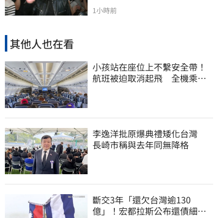
1小時前
其他人也在看
小孩站在座位上不繫安全帶！
航班被迫取消起飛 全機乘客
慘滯留一晚
李逸洋批原爆典禮矮化台灣
長崎市稱與去年同無降格
斷交3年「還欠台灣逾130
億」！宏都拉斯公布還債細