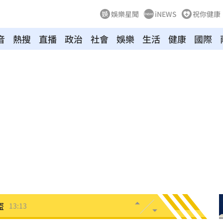
娛樂星聞
iNEWS
祝你健康
音
熱搜
直播
政治
社會
娛樂
生活
健康
國際
離
13:29
白
13:23
人
13:21
人
13:18
13:16
賽
13:16
盜
13:13