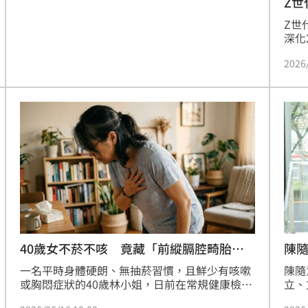
Z世
才
Z世
深化
標，
2026
世代
《Y
角詮
職業
40歲女不菸不咳 竟藏「前縱膈腔畸胎
陳隨
瘤」
曝
一名平時身體硬朗、無抽菸習慣，且鮮少有咳嗽
陳隨
或胸悶症狀的40歲林小姐，日前在常規健康檢查
立、
中，胸部X光片赫然出現一塊不尋常的陰影。經
境節