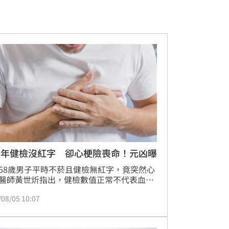
年年健檢沒紅字 卻心梗險喪命！元凶曝
68歲男子平時不菸且健檢無紅字，竟突然心
醫師黃世炘指出，健檢數值正常不代表血管
，壞膽固醇長期累積才是造成動脈硬化與心
/08/05 10:07
塞的元凶。血脂控制不能僅看單次抽血結
關鍵在於壞膽固醇的「暴露時間」。近年治
向個人化，應以未來心血管風險作為設定目