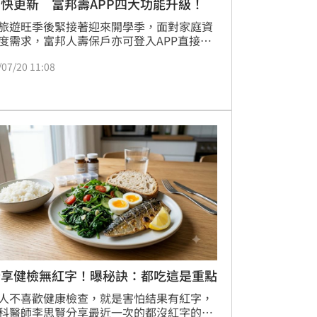
快更新 富邦壽APP四大功能升級！
旅遊旺季後緊接著迎來開學季，面對家庭資
度需求，富邦人壽保戶亦可登入APP直接線
理「保單借款」服務，無須親赴櫃檯，就能
/07/20 11:08
取得資金挹注。富邦人壽APP除提供24小時
自主申辦服務外，點擊進入「幸福more」
生態圈亦可參與多元互動任務，上線迄今每
均逾20萬人次參與、累計吸引146萬人次以
累積可兌換實用mo幣的幸福分；今年七月
面升級四大亮點，持續為會員打造全方位健
活體驗。
分享健檢無紅字！曝秘訣：都吃這是重點
人不喜歡健康檢查，就是害怕結果有紅字，
科醫師李思賢分享最近一次的都沒紅字的健