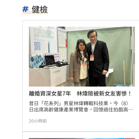
8月佈局強勢股 這13家單周市值暴增千
健檢
許富凱父親節開唱淚崩 暴瘦7公斤嚇壞
化身花花公主！姜厚任小24歲女友婚紗
還有內幕！鄭運鵬：就看慈濟如何放下
漢光42號演習 賴清視察復仇者彈部隊
日知名戀綜爆修羅場 小泰遭罵渣男爆
盧秀燕同台柯文哲、黃國昌喊：藍白同
離婚資深女星7年 林煒險被新女友害慘！
慈濟買BNT遭詐掀議！呱吉轟陳沂「垃
昔日「花系列」男星林煒轉戰科技業，今（8）
日出席高齡健康產業博覽會，回憶過往拍戲高壓
歲月，坦言當年環境不完善，曾因過勞開車險些
獨／田路路晚景淒涼！姜厚任3年前早知
20小時前
發生意外。現年57歲的林煒，對健康愈發重視，
女友Cora擔任「貼身營養師」為其打理飲食，卻
手機殼爆醫療垃圾回收製成！致癌物恐
曾因過量攝取含鉀蔬菜導致健檢腎功能指數異