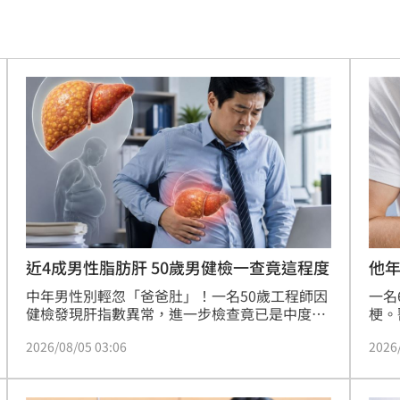
億
13:00
媽
12:58
照曝
12:57
我執
12:54
12:43
哭
12:38
心
12:38
近4成男性脂肪肝 50歲男健檢一查竟這程度
他
中年男性別輕忽「爸爸肚」！一名50歲工程師因
一名
圾」
12:35
健檢發現肝指數異常，進一步檢查竟已是中度肝
梗。
纖維化。醫師李宗頴指出，脂肪肝初期無症狀，
健康
情
12:31
2026/08/05 03:06
2026
常被誤認為單純發福，但若持續惡化恐演變為肝
肌梗
硬化甚至肝癌，並大幅提升心血管疾病風險。據
果，
超標
12:30
統計，成人脂肪肝盛行率高達36.1%，男性更為
療趨