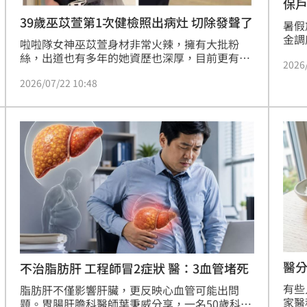
保戶
39歲巫苡萱第1次健檢照出病灶 切除發聲了
暑假
金調
啦啦隊女神巫苡萱身材非常火辣，擁有大批粉
上辦
絲，出道也有多年的她資歷也深厚，目前更有跨
2026
快速
足電視圈主持節目，朝多方面發展非常會賺錢，
保險
2026/07/22 10:48
近期她健檢發現胃部異常。
健康
月平
行動
更全
康生
醫
不治脂肪肝 工程師冒2症狀 醫：3血管堵死
有些
脂肪肝不僅影響肝臟，更反映心血管可能出問
家醫
題。胃腸肝膽科醫師葉秉威分享，一名50歲科技