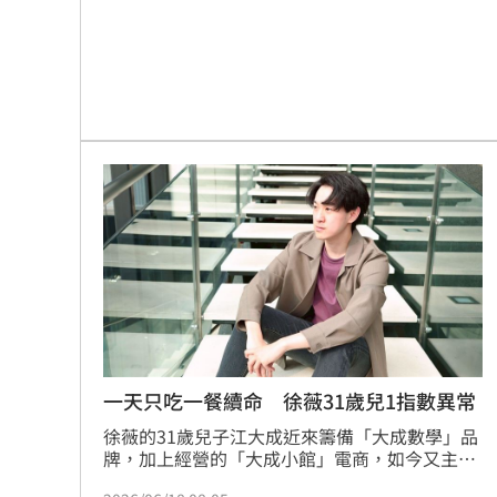
107。錢政弘當時嚴肅警告患者，若不改變生活
型態、缺乏運動，「早晚會變成糖尿病」。
一天只吃一餐續命 徐薇31歲兒1指數異常
徐薇的31歲兒子江大成近來籌備「大成數學」品
牌，加上經營的「大成小館」電商，如今又主持
新節目《新電玩大觀園》。工作滿檔的他接受