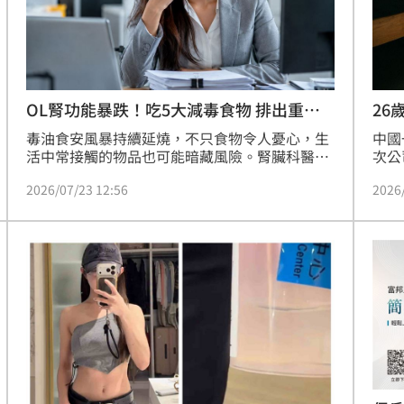
15
26
OL腎功能暴跌！吃5大減毒食物 排出重金
身
屬
中國
毒油食安風暴持續延燒，不只食物令人憂心，生
次公
活中常接觸的物品也可能暗藏風險。腎臟科醫師
跟輸
洪永祥提到，一名30多歲上班族每天三餐外食，
2026
2026/07/23 12:56
示，
且常喝手搖飲，健檢發現腎功能指標掉到80分，
趕緊就醫檢查，經飲食調整後逐漸好轉。洪永祥
對此分享「5大護腎減毒害」食物，幫助抗氧化
壓力與發炎，減少腎臟負擔。