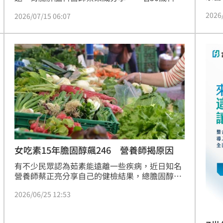
檢報
業工程師患有脂肪肝，儘管出現肝指數超標，仍
2026
提到
2026/07/15 06:07
不願減重，某天因腹部不適而就醫，出現「呼吸
保健
及觸、狂冒汗」的情況，進一步檢查發現急性心
肌梗塞，且心臟3條血管全堵塞，當天送進加護
病房搶救。葉秉威提醒，許多人認為脂肪肝只影
響肝臟，但最危險的其實是心肌梗塞與中風。
女吃素15年膽固醇飆246 營養師揭原因
有不少民眾認為茹素能遠離一些疾病，近日知名
營養師蔡正亮分享自己的健檢結果，總膽固醇和
低密度脂蛋白雙雙超出標準值；並透露診間有一
2026/06/25 12:53
名長年吃素、體重僅42公斤的女子，她也是膽固
醇嚴重超標。對此，蔡營養師說明血膽固醇過高
往往不單純是「吃出來的」。