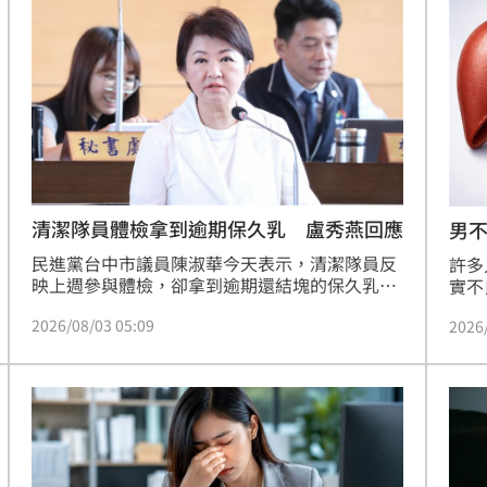
高危險群。醫師提醒，若腰圍超過90公分且合併
標。
嗆
代謝異常，應主動透過超音波與纖維化指標檢
12:26
查。治療脂肪肝首重生活型態調整，研究顯示減
重3%至5%即可改善肝臟脂肪，減重10%以上更
封閉
12:23
有助逆轉肝炎。呼籲民眾主動就醫，透過專業評
估與科學化治療，遠離脂肪肝帶來的健康威脅。
家計
12:21
清潔隊員體檢拿到逾期保久乳 盧秀燕回應
男不
轉
民進黨台中市議員陳淑華今天表示，清潔隊員反
許多
映上週參與體檢，卻拿到逾期還結塊的保久乳，
實不
環保局以百元禮券補償。台中市長盧秀燕回覆，
營養
成形
12:00
2026/08/03 05:09
2026
承辦人員必須究責並對清潔隊員補償。
不沾
進一
量」
」氣
12:00
及許
場！
10:30
熱潮
10:00