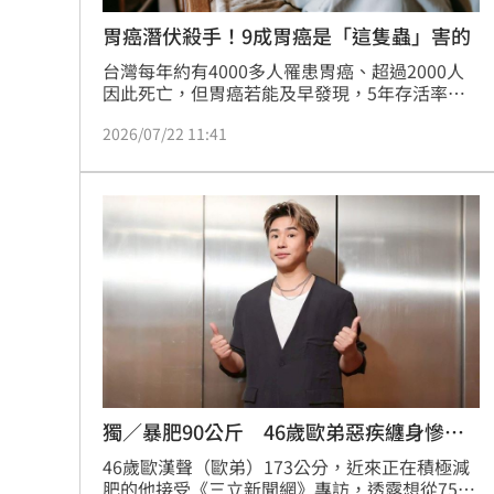
胃癌潛伏殺手！9成胃癌是「這隻蟲」害的
台灣每年約有4000多人罹患胃癌、超過2000人
因此死亡，但胃癌若能及早發現，5年存活率可
昌過75%。醫師提醒，胃癌通常是由長期的慢性
2026/07/22 11:41
胃炎逐步演變而來，其中約8成至9成與幽門螺旋
桿菌感染有關。今年起政府推出公費幽門螺旋桿
菌篩檢，希望透過早期檢測與除菌，降低胃癌威
脅。
獨／暴肥90公斤 46歲歐弟惡疾纏身慘況
曝
46歲歐漢聲（歐弟）173公分，近來正在積極減
肥的他接受《三立新聞網》專訪，透露想從75公