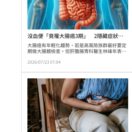
理想混蛋號召粉絲跨海追星吃美食！
18:
沒血便「竟罹大腸癌3期」 2隱藏症狀曝
光
大腸癌有年輕化趨勢，若是高風險族群最好要定
期做大腸鏡檢查。但肝膽腸胃科醫生林峰年表
示，先前一名男性患者因為腸胃不舒服就醫，但
2026/07/23 07:04
糞便潛血及癌症指數檢查都顯示正常，後來做大
腸鏡才發現已經大腸癌第3期。