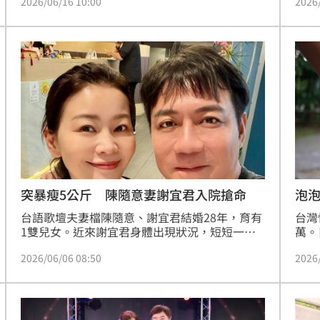
2026/06/16 10:00
2026
醫師進一步安排胸部電腦斷層檢查，揪出隱藏在
也在
「前縱膈腔」的畸胎瘤。所幸在醫療團隊建議
透露
下，林小姐接受微創「單孔胸腔鏡手術」，順利
就醫
完整切除腫瘤，病理報告證實為良性，後續門診
隨意
追蹤即可。
重出
次，
泡
突暴瘦5公斤 陳隨意妻謝宜君入院搶命
台灣
台語歌壇夫妻檔陳隨意、謝宜君結婚28年，育有
萬。
1雙兒女。近來謝宜君身體出現狀況，短短一個
不明
多月暴瘦5公斤，所幸昨天完成健康檢查，報告
2026
2026/06/06 08:50
關鍵
結果一切正常，她也在社群表示：「身體健康很
從輕
重要，總算安心了。」蔡維歆
檢，
就醫
大護