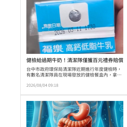
常。林煒藉此提醒大眾，即便是高營養價值的食
姜厚任認愛女友！阿Ken揪疑點他罕現身
物，若攝取過量也會對身體造成負擔，調整飲食
並定期健檢才是維持健康的不二法門，這次驚魂
記也讓他深刻體悟到均衡飲食的重要性。
白海豚颱風發威 侯友宜：淡江大橋暫
獨／女駕駛肇逃1死1傷 單親媽顧子斷
台灣彩券開獎直播中
20:31
LIVE三立+24小時直播
15:27
健檢給過期牛奶！清潔隊僅獲百元禮券賠償
台中市政府環保局清潔隊近期進行年度健檢時，
三立iNEWS新聞台線上直播
18:00
有數名清潔隊員在現場發放的健檢餐盒內，拿到
了一瓶早在今年3月11日就已經過期高達4個月的
商場戰國來臨 台中「頂奢大道」逐漸
2026/08/04 09:18
保久乳。隊員們發現後既震驚又氣憤，痛批市府
相關單位根本是嚴重怠惰、草菅人命，讓本該關
心同仁健康的健檢美意，瞬間淪為食安地獄。
台彩父親節推新刮刮樂千萬頭獎超「爸
「拍片人的多重宇宙」職涯論壇9/12登
8國球員齊聚高雄 Formosa 7s掀足球