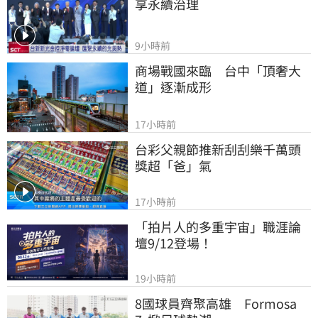
享永續治理
9小時前
商場戰國來臨　台中「頂奢大
道」逐漸成形
17小時前
台彩父親節推新刮刮樂千萬頭
獎超「爸」氣
17小時前
「拍片人的多重宇宙」職涯論
壇9/12登場！
19小時前
8國球員齊聚高雄　Formosa 