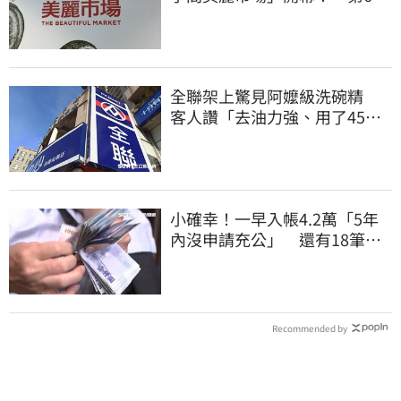
魁力屋再等等
全聯架上驚見阿嬤級洗碗精
客人讚「去油力強、用了45
年」
小確幸！一早入帳4.2萬「5年
內沒申請充公」 還有18筆錢
連發到8月底
Recommended by