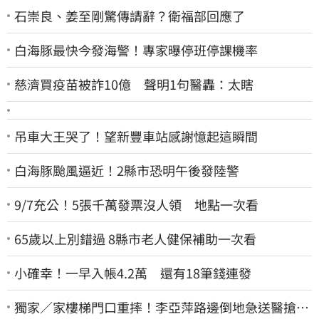
石崇良、姜至剛驚傳請辭？衛福部回應了
白海豚最快今發海警！專家曝停班停課機率
慈濟買疫苗被詐10億 聲明1句醫轟：太瞎
吊車大王哭了！望新豐車站感謝憶起這瞬間
白海豚颱風逼近！2縣市恐明午後發陸警
9/7充公！5張千萬發票沒人領 地點一次看
65歲以上別錯過 8縣市老人健保補助一次看
小確幸！一早入帳4.2萬 還有18筆錢連發
獨家／家樓梯門口重摔！李亞萍路邊倒地急送醫搶