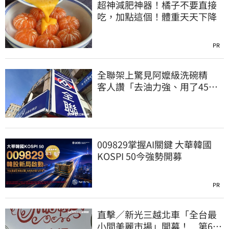
超神減肥神器！橘子不要直接
吃，加點這個！體重天天下降
PR
全聯架上驚見阿嬤級洗碗精
客人讚「去油力強、用了45
年」
009829掌握AI關鍵 大華韓國
KOSPI 50今強勢開募
PR
直擊／新光三越北車「全台最
小間美麗市場」開幕！ 第6家