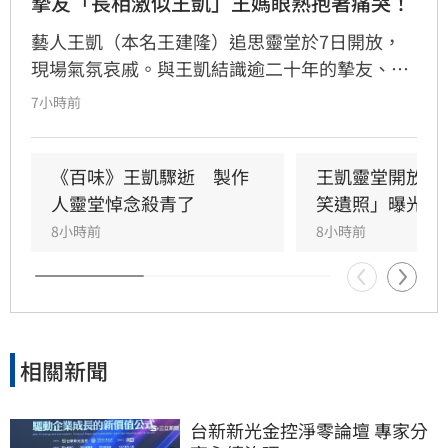
摯友「長相激似王凱」王媽眼熟抱著痛哭！
藝人王凱（本名王建隆）追思靈堂於7日開放，
現場氣氛哀戚。與王凱結識逾二十年的摯友、邱
瓈寬特助Jeff現身協助打點後事。由於兩人外貌
7小時前
神似，王凱母親見到Jeff時悲從中來並相擁落
淚，場面令人鼻酸。得知王凱在台北缺乏親友協
助，演藝圈大姐大邱瓈寬展現義氣，主動承擔治
《百味》王凱驟逝　製作
王凱靈堂開放　
喪事宜並指派Jeff全程留守，陪伴王凱走完人生
人靈堂悼念殺青了
笑遺照」曝光
最後一程。這場深厚的兄弟情誼與邱瓈寬的溫暖
8小時前
8小時前
義舉，成為家屬在面臨驟變時最堅強的後盾，各
界也紛紛對這
相關新聞
台新新光金控淨零論壇 專家分