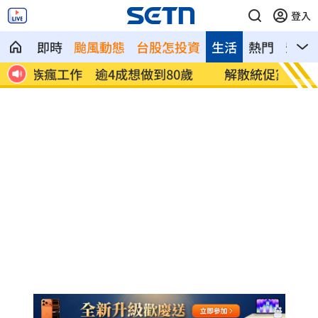
登入
即時
颱風動態
台股怎投資
生活
熱門
影音
歲
解散統促黨？他曝翁曉玲一招：恐白忙一
疫苗真
場
聲