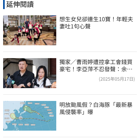
延伸閱讀
想生女兒卻連生10寶！年輕夫
妻吐1句心聲
獨家／曹雨婷遭控拿工會錢買
豪宅！李亞萍不忍發聲：余天
管工會都貼錢
(2025年05月17日)
明放颱風假？白海豚「最新暴
風侵襲率」曝