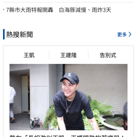
命 「最新傷況」曝
7縣市大雨特報開轟 白海豚減慢、雨炸3天
熱搜新聞
更多
王凱
王建隆
告別式