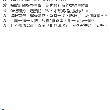
追蹤訂閱娛樂星聞 給你最即時的娛樂星鮮事
伴侶和妳一起預防HPV，才有資格說愛妳！
PR
減肥首選，檸檬加它，堅持一週，腰細了，瘦到你懷疑
PR
人生
肚腩一抓一大把，只需1個雞蛋，用一個瘦一個
PR
我不是清潔員！保全「拒倒垃圾」上班3天被炒 找法院
討公道結果出爐