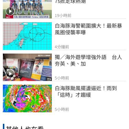
7s掀足球熱潮
19小時前
白海豚海警範圍擴大！最新暴
風圈侵襲率曝
4分鐘前
獨／海外遊學增強外語　台人
夯英、美、加
5小時前
白海豚颱風擺盪逼近！雨到
「這時」才趨緩
5小時前
其他人也在看