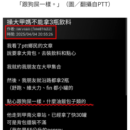
「跟狗屎一樣。」（圖／翻攝自PTT）