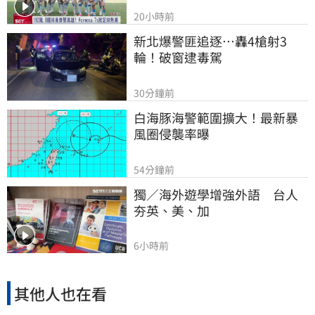
20小時前
新北爆警匪追逐…轟4槍射3
輪！破窗逮毒駕
30分鐘前
白海豚海警範圍擴大！最新暴
風圈侵襲率曝
54分鐘前
獨／海外遊學增強外語　台人
夯英、美、加
6小時前
其他人也在看