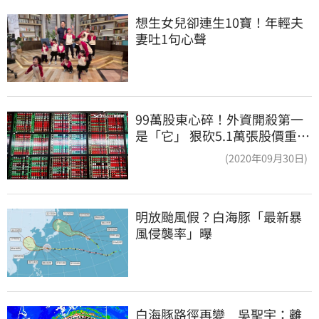
想生女兒卻連生10寶！年輕夫
妻吐1句心聲
99萬股東心碎！外資開殺第一
是「它」 狠砍5.1萬張股價重挫
近5%
(2020年09月30日)
明放颱風假？白海豚「最新暴
風侵襲率」曝
白海豚路徑再變　吳聖宇：離