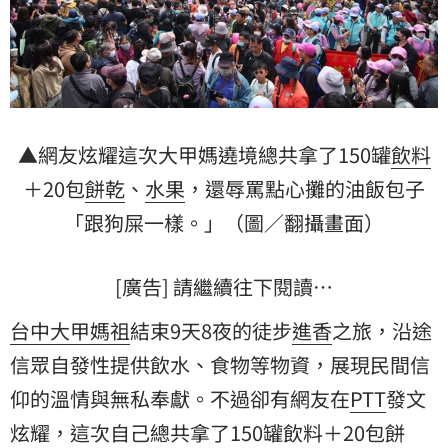
▲網友炫耀這次大甲媽遶境總共拿了150罐
飲料
＋20包
餅乾
、
水果
，還辱罵點心攤的油飯包子
「跟狗屎一樣。」（圖／翻攝畫面）
[廣告] 請繼續往下閱讀…
台中大甲媽祖
結束9天8夜的徒步
進香
之旅，沿途
信眾自發性提供飲水、食物等物資，展現民間信
仰的溫情與無私奉獻。不過卻有網友在
PTT
發文
炫耀，這次自己總共拿了150罐飲料＋20包餅