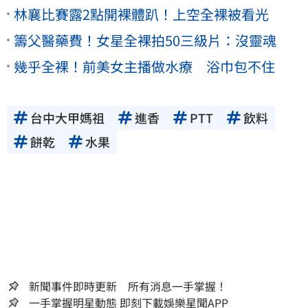
林襄比賽露2點開裸體趴！上空全裸被看光
籌父醫藥費！女星全裸拍50三級片：沒靈魂
幾乎全裸！前美女主播做水療 浴巾包不住
台中大甲媽祖
進香
PTT
飲料
餅乾
水果
新聞事件即時更新 所有消息一手掌握！
一手掌握明星動態 即刻下載娛樂星聞APP