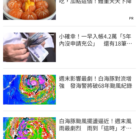
吃，加點這個！體重天天下降
PR
小確幸！一早入帳4.2萬「5年
內沒申請充公」 還有18筆錢
連發到8月底
週末影響最劇！白海豚對流增
強 發海警將破68年颱風紀錄
白海豚颱風擺盪逼近！週末風
雨最劇烈 雨到「這時」才趨
緩