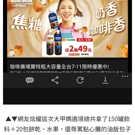
▲▼網友炫耀這次大甲媽遶境總共拿了150罐飲
料＋20包餅乾、水果，還辱罵點心攤的油飯包子