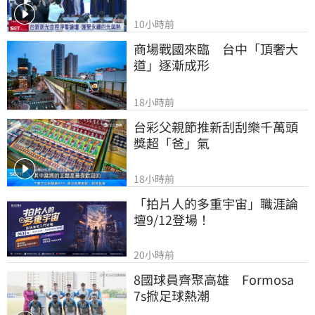
10小時前
商場戰國來臨　台中「頂奢大
道」逐漸成形
18小時前
台彩父親節推新刮刮樂千萬頭
獎超「爸」氣
18小時前
「拍片人的多重宇宙」職涯論
壇9/12登場！
20小時前
8國球員齊聚高雄　Formosa 
7s掀足球熱潮