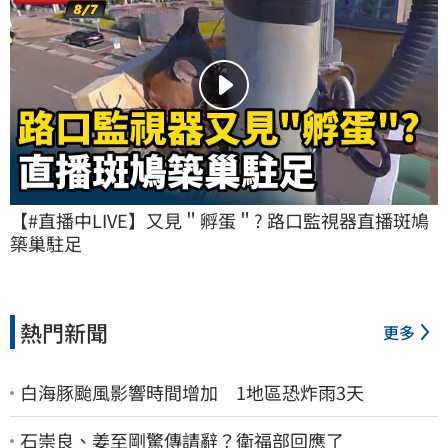
【#直播中LIVE】又見＂孵蛋＂? 路口監視器直播斑鳩
築巢駐足
熱門新聞
更多
白海豚颱風影響時間增加 1地區恐炸雨3天
石崇良、姜至剛驚傳請辭？衛福部回應了