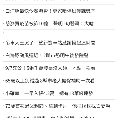
白海豚最快今發海警！專家曝停班停課機率
慈濟買疫苗被詐10億 聲明1句醫轟：太瞎
吊車大王哭了！望新豐車站感謝憶起這瞬間
白海豚颱風逼近！2縣市恐明午後發陸警
9/7充公！5張千萬發票沒人領 地點一次看
65歲以上別錯過 8縣市老人健保補助一次看
小確幸！一早入帳4.2萬 還有18筆錢連發
73歲首次過父親節、拿到卡片 他拄拐杖找亡妻淚：
今天好多人來幫我慶祝