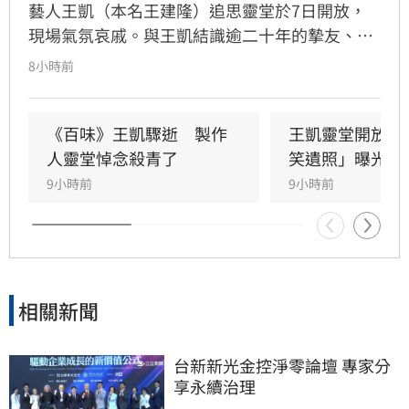
藝人王凱（本名王建隆）追思靈堂於7日開放，
現場氣氛哀戚。與王凱結識逾二十年的摯友、邱
瓈寬特助Jeff現身協助打點後事。由於兩人外貌
8小時前
神似，王凱母親見到Jeff時悲從中來並相擁落
淚，場面令人鼻酸。得知王凱在台北缺乏親友協
助，演藝圈大姐大邱瓈寬展現義氣，主動承擔治
《百味》王凱驟逝　製作
王凱靈堂開放　
喪事宜並指派Jeff全程留守，陪伴王凱走完人生
人靈堂悼念殺青了
笑遺照」曝光
最後一程。這場深厚的兄弟情誼與邱瓈寬的溫暖
9小時前
9小時前
義舉，成為家屬在面臨驟變時最堅強的後盾，各
界也紛紛對這
相關新聞
台新新光金控淨零論壇 專家分
享永續治理