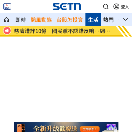
登入
即時
颱風動態
台股怎投資
生活
熱門
影音
襲率
慈濟遭詐10億 國民黨不認錯反嗆⋯網炸
就業意
鍋
高