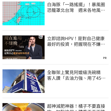
白海豚「一路搖擺」！暴風圈
恐籠罩北台灣 週末各地風雨
時程曝
立即諮詢HPV！是對自己健康
最好的投資，把握現在不嫌
晚！
PR
全聯架上驚見阿嬤級洗碗精
客人讚「去油力強、用了45
年」
超神減肥神器！橘子不要直接