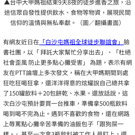
▲台中大甲媽祖結束9天8夜的徒步進香之旅，沿
途信眾自發性提供飲水、食物等物資，展現民間
信仰的溫情與無私奉獻。（圖／翻攝畫面）
有網友近日在
「白沙屯媽祖全球徒步聯誼會」
臉
書社團，以「 拜託大家幫忙分享出去」、「杜絕
社會歪風 防止更多點心攤受害」 為題，表示有網
友在PTT論壇上多次發文，稱在大甲媽期間到處
狂吃狂喝狂拿，還洋洋得意的炫耀說自己總共拿
了150罐飲料＋20包餅乾、水果。還放話說，這
次白沙屯預計要買一台推車，準備拿500瓶飲料
喝到喝不完為止。遇到不喜歡的食物，還在網路
上辱罵點心攤辛苦準備的油飯包子「跟狗屎一
樣。」甚至一次拿3瓶飲料被工作人員盯上，還