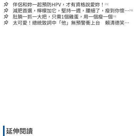
伴侶和妳一起預防HPV，才有資格說愛妳！
PR
減肥首選，檸檬加它，堅持一週，腰細了，瘦到你懷疑
PR
人生
肚腩一抓一大把，只需1個雞蛋，用一個瘦一個
PR
太可愛！總統致詞中「他」無預警衝上台 賴清德笑
喊：卸任再交棒給你
延伸閱讀