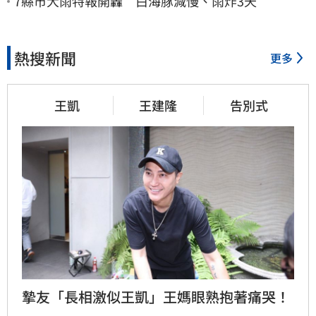
7縣市大雨特報開轟 白海豚減慢、雨炸3天
熱搜新聞
更多
王凱
王建隆
告別式
摯友「長相激似王凱」王媽眼熟抱著痛哭！