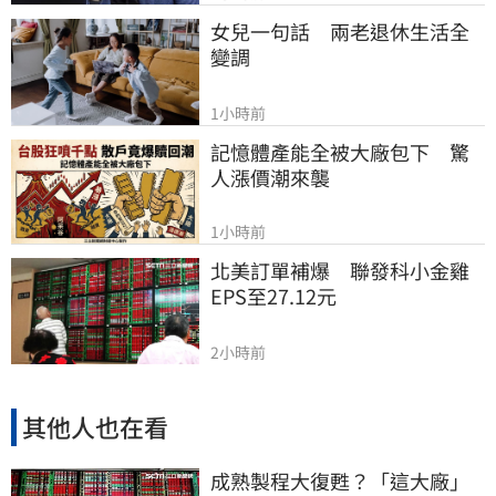
女兒一句話　兩老退休生活全
變調
1小時前
記憶體產能全被大廠包下　驚
人漲價潮來襲
1小時前
北美訂單補爆　聯發科小金雞
EPS至27.12元
2小時前
其他人也在看
成熟製程大復甦？「這大廠」