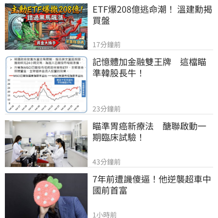
ETF爆208億逃命潮！ 溫建勳揭
買盤
17分鐘前
記憶體加金融雙王牌　這檔瞄
準韓股長牛！
23分鐘前
瞄準胃癌新療法　醣聯啟動一
期臨床試驗！
43分鐘前
7年前遭譏傻逼！他逆襲超車中
國前首富
1小時前