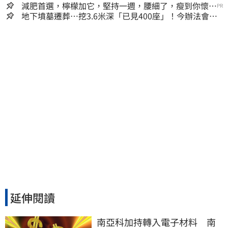
減肥首選，檸檬加它，堅持一週，腰細了，瘦到你懷疑
PR
人生
地下墳墓遷葬…挖3.6米深「已見400座」！今辦法會安
撫祖先
延伸閱讀
南亞科加持轉入電子材料　南