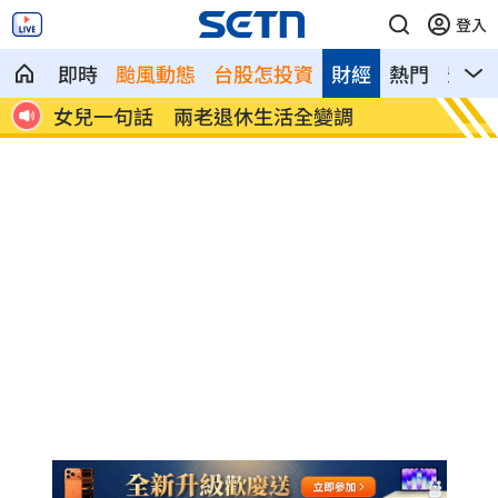
登入
即時
颱風動態
台股怎投資
財經
熱門
影音
首富
女兒一句話 兩老退休生活全變調
記憶體
襲