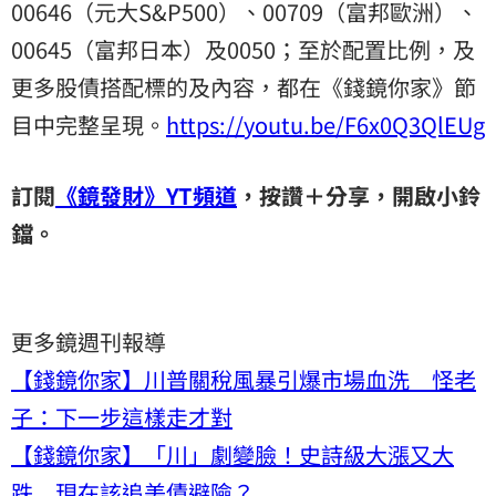
00646（元大S&P500）、00709（富邦歐洲）、
00645（富邦日本）及0050；至於配置比例，及
更多股債搭配標的及內容，都在《錢鏡你家》節
目中完整呈現。
https://youtu.be/F6x0Q3QlEUg
訂閱
《鏡發財》YT頻道
，按讚＋分享，開啟小鈴
鐺。
更多鏡週刊報導
【錢鏡你家】川普關稅風暴引爆市場血洗 怪老
子：下一步這樣走才對
【錢鏡你家】「川」劇變臉！史詩級大漲又大
跌 現在該追美債避險？