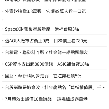
外資砍這檔3.8萬張 它讓99萬人鬆一口氣
SpaceX財報後星艦量產 進補台廠3強
這AOI大廠市占衝上9成 目標價上看780元
台積電、聯發科咋選？杜金龍一語點醒網友
CSP資本支出超8800億鎂 ASIC補台廠18強
國巨、華新科同步走弱 它逆勢狂飆5%
台股崩跌是逃命波？杜金龍點名「這檔權值股」千萬
別長抱
7月績效出爐僅10檔賺錢 這幾檔成避風港