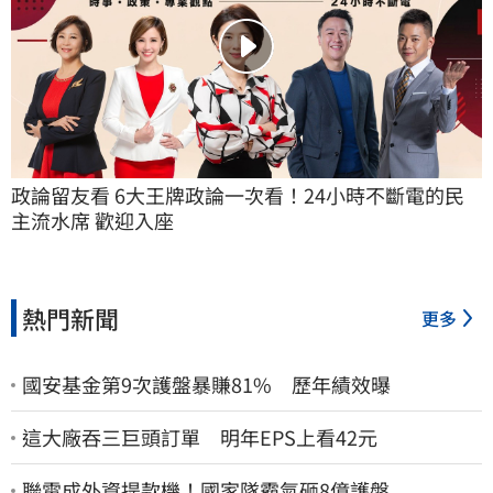
政論留友看 6大王牌政論一次看！24小時不斷電的民
主流水席 歡迎入座
熱門新聞
更多
國安基金第9次護盤暴賺81% 歷年績效曝
這大廠吞三巨頭訂單 明年EPS上看42元
聯電成外資提款機！國家隊霸氣砸8億護盤