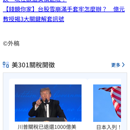
【錢鏡你家】台股雪崩滿手套牢怎麼辦？ 億元
教授揭3大關鍵解套訊號
©外稿
美301關稅開徵
更多
川普關稅已退還1000億美
日本入列！爆