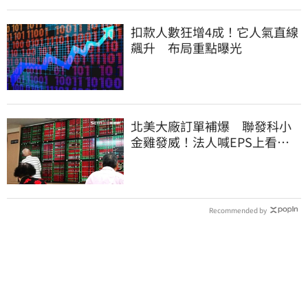
扣款人數狂增4成！它人氣直線
飆升 布局重點曝光
北美大廠訂單補爆 聯發科小
金雞發威！法人喊EPS上看
27.12元
Recommended by