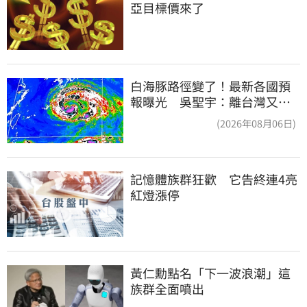
亞目標價來了
白海豚路徑變了！最新各國預
報曝光 吳聖宇：離台灣又更
近一點
(2026年08月06日)
記憶體族群狂歡　它告終連4亮
紅燈漲停
黃仁勳點名「下一波浪潮」這
族群全面噴出