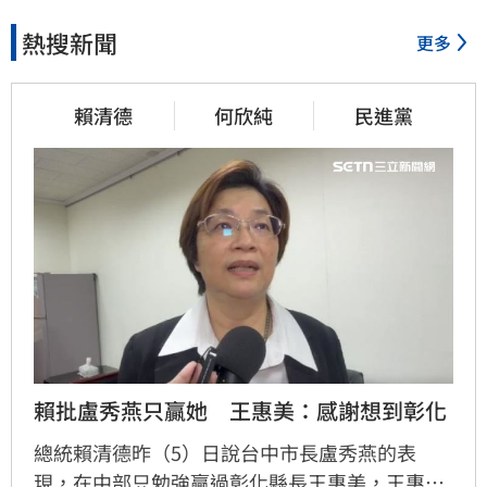
熱搜新聞
更多
賴清德
何欣純
民進黨
賴批盧秀燕只贏她　王惠美：感謝想到彰化
總統賴清德昨（5）日說台中市長盧秀燕的表
現，在中部只勉強贏過彰化縣長王惠美，王惠美