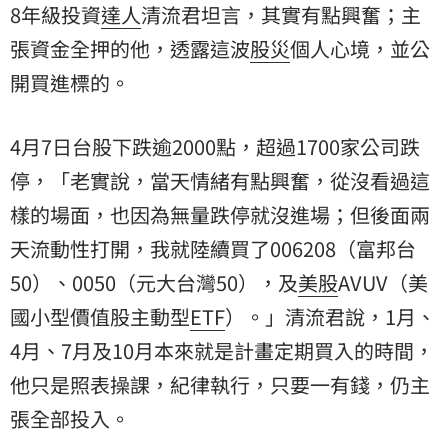
8年級投資
達人
清流君坦言，其實有點興奮；主
張資金全押的他，透露這波
股災
個人心境，並公
開買進標的。
4月7日台股下跌逾2000點，超過1700家公司跌
停，「老實說，當天情緒有點興奮，從沒看過這
樣的場面，也因為無量跌停就沒進場；但後面兩
天流動性打開，我就陸續買了006208（富邦台
50）、0050（元大台灣50），及
美股
AVUV（美
國小型價值股主動型
ETF
）。」清流君說，1月、
4月、7月及10月本來就是計畫定期買入的時間，
他只是照表操課，紀律執行，只要一有錢，仍主
張全部投入。