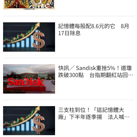
記憶體每股配8.6元的它 8月
17日除息
快訊／ Sandisk重挫5%！道瓊
跌破300點 台指期翻紅站回
44000點
三支柱到位！「這記憶體大
廠」下半年逐季揚 法人喊
EPS上看5.68元