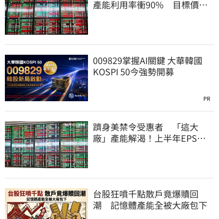
產能利用率衝90% 目標價上
看220元
009829掌握AI關鍵 大華韓國
KOSPI 50今強勢開募
PR
躋身美禁令受惠者 「這大
廠」產能解渴！上半年EPS衝
2.58元擺脫虧損
台股狂噴千點散戶竟爆贖回
潮 記憶體產能全被大廠包下