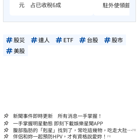
元　占已收稅6成
駐外使領館」
股災
達人
ETF
台股
股市
美股
新聞事件即時更新 所有消息一手掌握！
一手掌握明星動態 即刻下載娛樂星聞APP
腹部脂肪的「剋星」找到了，常吃這幾物，吃走大肚
PR
囊，瘦出小蠻腰
伴侶和妳一起預防HPV，才有資格說愛妳！
PR