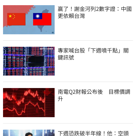
贏了！謝金河列2數字證：中國
更依賴台灣
專家喊台股「下週噴千點」關
鍵訊號
南電Q2財報公布後　目標價調
升
下週恐跌破半年線！他：空頭