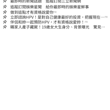
最即時的新聞話題 追蹤訂閱三立新聞網
追蹤訂閱娛樂星聞 給你最即時的娛樂星鮮事
做到這點才有資格說愛你
PR
立即諮詢HPV！是對自己健康最好的投資，把握現在不
PR
嫌晚！
伴侶和妳一起預防HPV，才有資格說愛妳！
PR
瞞家人產子藏屍！19歲女大生身分、背景曝光 驚見
「產檢紀錄全空白」