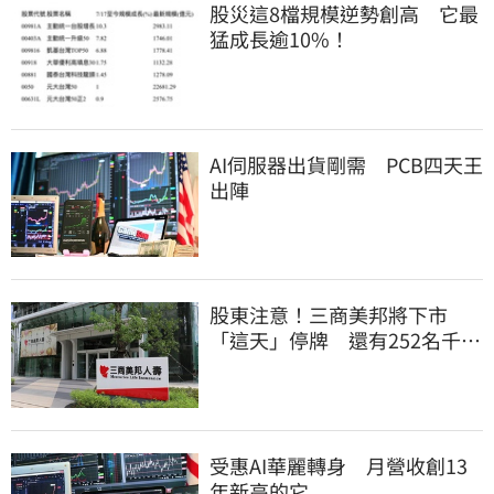
股災這8檔規模逆勢創高 它最
猛成長逾10%！
AI伺服器出貨剛需 PCB四天王
出陣
股東注意！三商美邦將下市
「這天」停牌 還有252名千張
大戶
受惠AI華麗轉身 月營收創13
年新高的它