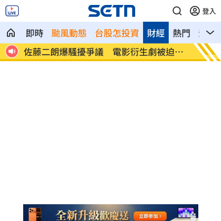
登入
即時
颱風動態
台股怎投資
財經
熱門
影音
超忐
佐藤二朗爆騷擾爭議 電影衍生劇被迫喊
蜂蜜配
停