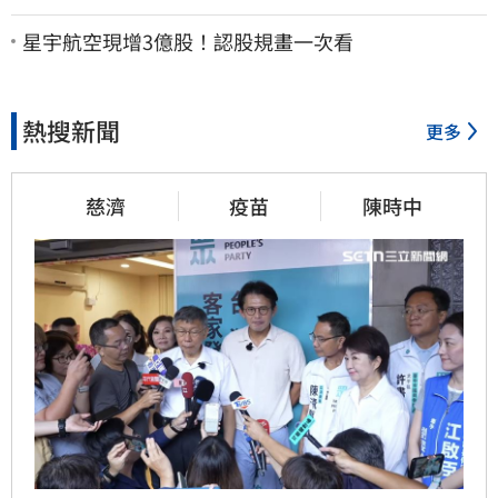
臉：我從來不信⋯
星宇航空現增3億股！認股規畫一次看
熱搜新聞
更多
慈濟
疫苗
陳時中