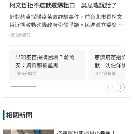
柯文哲拒不道歉還爆粗口　吳思瑤說話了
針對慈濟採購疫苗遭詐騙事件，前台北市長柯文
哲近期激動砲轟政府引發爭議。民進黨立委吳思
瑤對此重砲回擊，直指當年「藍白紅」聯手抹黑
-391分鐘前
陳時中與中央防疫團隊，目的是為了政治鬥爭與
選舉利益。吳思瑤強調，政府當年是為了把關國
人健康、阻絕詐騙掮客，真相大白後，藍白陣營
早知疫苗採購困境？蔣萬
慈濟疫苗遭詐蔣
仍持續造謠甩鍋。她批評蔣萬安與柯文哲無視事
安：資料都被塗黑
歉　沈伯洋說話
實、試圖洗腦市民，認為這種政治口水已無正當
-386分鐘前
-347分鐘前
性，呼籲回歸專業問政，並強調台灣民眾不會再
次被誤導，政治抹黑手段終將遭民意唾棄。
相關新聞
搭捷運也能遇見小幸運！