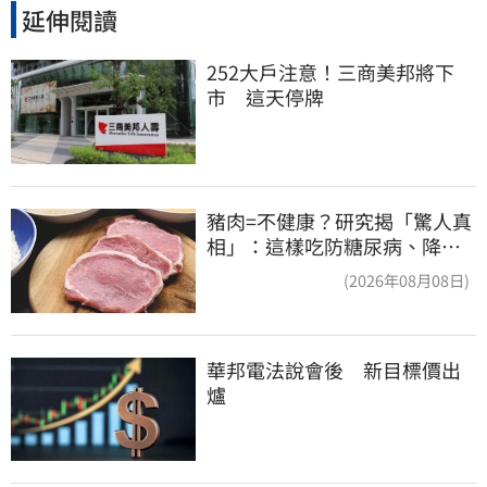
延伸閱讀
252大戶注意！三商美邦將下
市　這天停牌
豬肉=不健康？研究揭「驚人真
相」：這樣吃防糖尿病、降膽
固醇
(2026年08月08日)
華邦電法說會後　新目標價出
爐