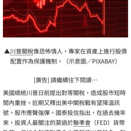
▲
川普
關稅
像恐怖情人，專家在資產上進行股債
配置作為保護機制。（示意圖／PIXABAY）
[廣告] 請繼續往下閱讀…
美國總統川普日前提出對等關稅，造成股市短時
間內重挫，近期又釋出美中關稅戰有望降溫訊
號，股市應聲強彈。國泰投信指出，在過去幾年
來，投資人最關注的莫過於
聯準會
（FED）貨幣