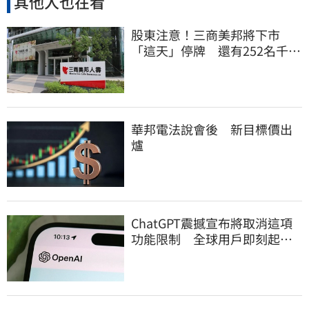
其他人也在看
股東注意！三商美邦將下市
「這天」停牌 還有252名千張
大戶
華邦電法說會後 新目標價出
爐
ChatGPT震撼宣布將取消這項
功能限制 全球用戶即刻起
「免費」用到飽