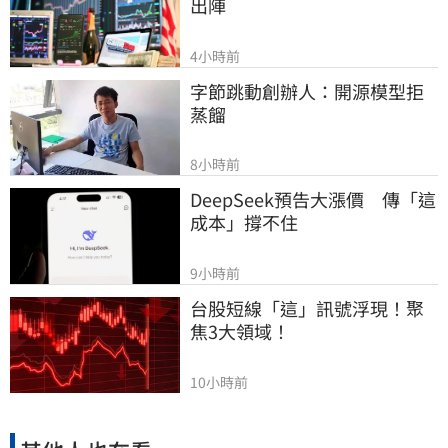
出陣
4小時前
字節跳動創辦人：開源模型拒
蒸餾
8小時前
DeepSeek預告大漲價　傳「這
成本」撐不住
9小時前
台股短線「這」訊號浮現！聚
焦3大領域！
10小時前