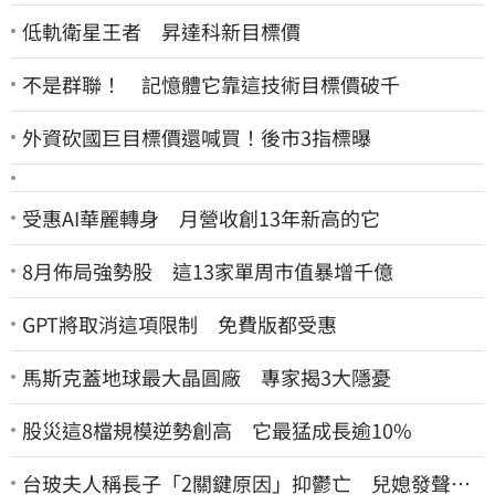
低軌衛星王者 昇達科新目標價
不是群聯！ 記憶體它靠這技術目標價破千
外資砍國巨目標價還喊買！後市3指標曝
受惠AI華麗轉身 月營收創13年新高的它
8月佈局強勢股 這13家單周市值暴增千億
GPT將取消這項限制 免費版都受惠
馬斯克蓋地球最大晶圓廠 專家揭3大隱憂
股災這8檔規模逆勢創高 它最猛成長逾10%
台玻夫人稱長子「2關鍵原因」抑鬱亡 兒媳發聲打