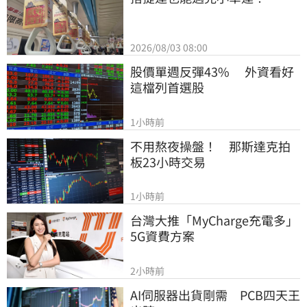
2026/08/03 08:00
股價單週反彈43%　 外資看好
這檔列首選股
1小時前
不用熬夜操盤！　那斯達克拍
板23小時交易
1小時前
台灣大推「MyCharge充電多」
5G資費方案
2小時前
AI伺服器出貨剛需　PCB四天王