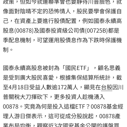
政策，但如今就連聯準會也要靜待川普臉色，就
像面對陰晴不定的恐怖情人，股民要學會保護自
己，在資產上要進行股債配置，例如國泰永續高
股息(00878)及國泰投資級公司債(00725B)都是
季配息機制，可望運用股債息作為下跌時保護機
制。
國泰永續高股息被封為「國民ETF」，顧名思義
是受到廣大股民喜愛，根據集保結算所統計，截
至4月18日受益人數逾172萬人，顯見在
台股
因川
普關稅大刀揮砍下，更多投資人趁機湧入
00878。究竟為何是投入這檔ETF？00878基金經
理人游日傑表示，這可從成分股說起，00878產
業布局均衡，觀察近3次國安基金公開的護盤買