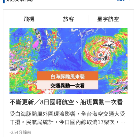
飛機
旅客
星宇航空
不斷更新／8日國籍航空、船班異動一次看
受白海豚颱風外圍環流影響，全台海空交通大受
干擾。民航局統計，今日國內線取消17架次，國
際暨兩岸航線取消61架次、延誤3架次。星宇航
-354分鐘前