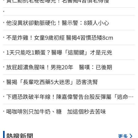
他沒異狀卻動脈硬化！醫示警：8類人小心
不是炸雞！女童9歲初經 醫揭4習慣恐矮8cm
1天只能吃1顆蛋？醫曝「這關鍵」才是元兇
放屁超濃魚腥味！男拖20年 醫嘆：已後期
醫揭「長輩吃西藥5大迷思」恐害洗腎
下週恐跌破半年線！陳嘉偉警告台股反彈屬「逃命
波」：空頭大屠殺剛開始
喝咖啡別只加牛奶、糖 加這個秒去苦味
熱搜新聞
更多