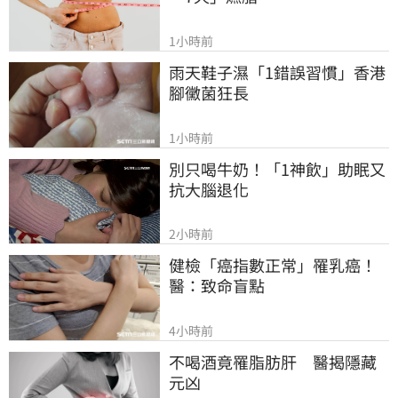
1小時前
雨天鞋子濕「1錯誤習慣」香港
腳黴菌狂長
1小時前
別只喝牛奶！「1神飲」助眠又
抗大腦退化
2小時前
健檢「癌指數正常」罹乳癌！
醫：致命盲點
4小時前
不喝酒竟罹脂肪肝　醫揭隱藏
元凶