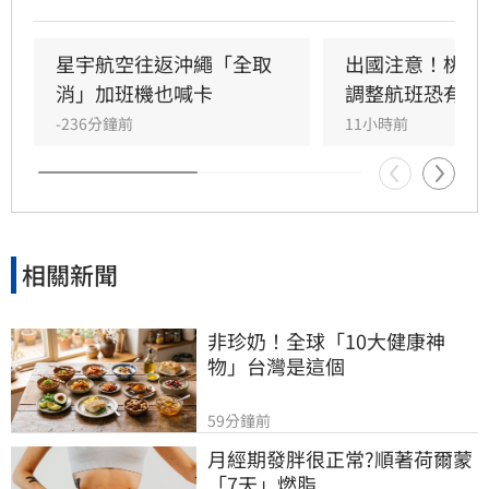
空宣布8月8日沖繩往返航班全數取消，並將於9
日、10日加開班機疏運。海運方面，航港局指出
共9條航線、39航次停航，涵蓋馬祖、綠島、蘭
星宇航空往返沖繩「全取
出國注意！桃機
嶼及小琉球等熱門航線。建議旅客出發前務必至
消」加班機也喊卡
調整航班恐有延
航空公司官網或航港局查詢最新航班與船班動
-236分鐘前
11小時前
態，以免行程受阻。
相關新聞
非珍奶！全球「10大健康神
物」台灣是這個
59分鐘前
月經期發胖很正常?順著荷爾蒙
「7天」燃脂