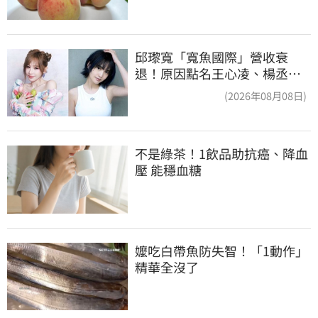
邱瓈寬「寬魚國際」營收衰
退！原因點名王心凌、楊丞琳
網笑翻：太誠實
(2026年08月08日)
不是綠茶！1飲品助抗癌、降血
壓 能穩血糖
嬤吃白帶魚防失智！「1動作」
精華全沒了