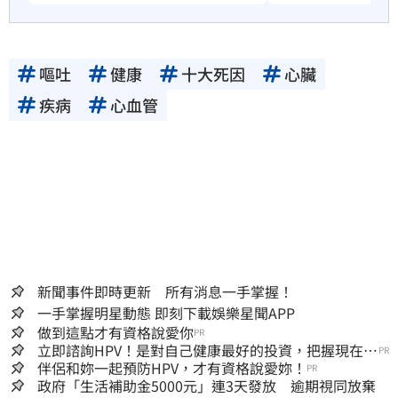
嘔吐
健康
十大死因
心臟
疾病
心血管
新聞事件即時更新 所有消息一手掌握！
一手掌握明星動態 即刻下載娛樂星聞APP
做到這點才有資格說愛你
PR
立即諮詢HPV！是對自己健康最好的投資，把握現在不
PR
嫌晚！
伴侶和妳一起預防HPV，才有資格說愛妳！
PR
政府「生活補助金5000元」連3天發放 逾期視同放棄