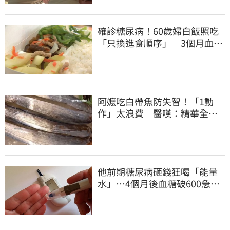
確診糖尿病！60歲婦白飯照吃
「只換進食順序」 3個月血糖
奇蹟下降
阿嬤吃白帶魚防失智！「1動
作」太浪費 醫嘆：精華全沒
了
他前期糖尿病砸錢狂喝「能量
水」⋯4個月後血糖破600急
診！緊急洗腎搶命