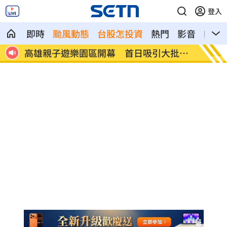
登入
即時
颱風動態
台股怎投資
熱門
影音
熱搜
告
高雄親子遊樂園區開幕 首日吸引大批人
突破中
潮
會