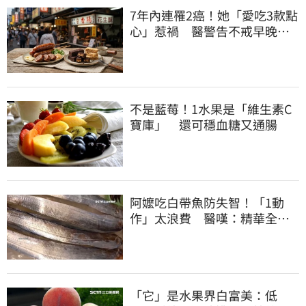
7年內連罹2癌！她「愛吃3款點
心」惹禍 醫警告不戒早晚有
肝癌
不是藍莓！1水果是「維生素C
寶庫」 還可穩血糖又通腸
阿嬤吃白帶魚防失智！「1動
作」太浪費 醫嘆：精華全沒
了
「它」是水果界白富美：低