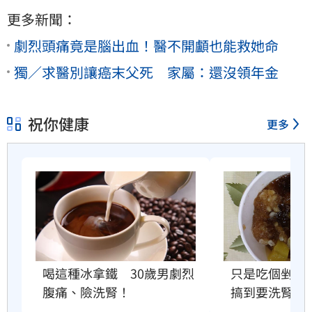
更多新聞：
劇烈頭痛竟是腦出血！醫不開顱也能救她命
獨／求醫別讓癌末父死 家屬：還沒領年金
祝你健康
更多
喝這種冰拿鐵　30歲男劇烈
只是吃個剉冰
腹痛、險洗腎！
搞到要洗腎？