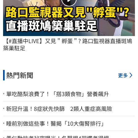
【#直播中LIVE】又見＂孵蛋＂? 路口監視器直播斑鳩
築巢駐足
熱門新聞
更多
單吃酪梨浪費了！「搭3類食物」營養飆升
新冠升溫！8症狀先快篩 2類人重症高風險
睡前別做這些事！醫揭「10大傷腎排行」
黃仁勳抗老祕密曝光！名醫揭4習慣老得慢