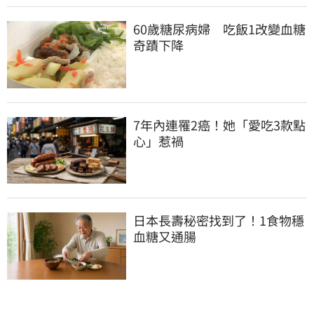
60歲糖尿病婦　吃飯1改變血糖
奇蹟下降
7年內連罹2癌！她「愛吃3款點
心」惹禍
日本長壽秘密找到了！1食物穩
血糖又通腸